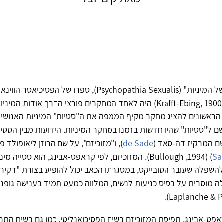
"הפסיכופטיות של המיניות" (Psychopathia Sexualis), ספרו של הפסיכ
 הראשונים להציג מחקר מקיף הממפה את ה"סטיות" המיניות האנושית,
 ל"סטיות" שהיו חדשות בזמנו במחקר המיניות. הידועות מבין הסטיות
שם המרקיז דה-סאד (
de Sade
), ו"מזוכיזם", על שם הרוזן ליאופולד פ
Sa
) (Bullough ,1994). המזוכיזם, לפי קראפט-אבינג, הוא סטייה
השפלה שעובר הסובייקט, במסגרתו הכאב יכול להופיע בצורת "דקירו
 מוסרית על בסיס כניעות לנשים, המלווה כמעט תמיד בענישה גופני
אפט-אבינג, תפיסת המזוכיזם בשיח הפסיכואנליטי, כמו גם בשיח התר