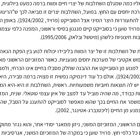
ליו כמה שמגלם השתלבות של יצרי חיים ומוות ברמה כמעט ביולוגית,
ת יחסים עם החוץ. בפועל, השתלבות יצרים זו מביאה לכך ש"הריגו
ל להתעוררות היצר המיני אצל הסובייקט (פרויד,
1924/2002
). באופן ה
רויד טוען כי בסובייקט קיים מנגנון בסיסי וראשוני, המפנה כלפי עצמו
יצוניות כלשהן (מיטשל ובלאק, 1995/2006).
של השתלבות זו של יצר המוות בליבידו יכולות לנוע בין הפקת הנאה
פוש אקטיבי של מערכות יחסים פוגעניות. כאשר המזוכיזם הראשוני מו
ל למנוע מן הסובייקט את ההבנה שחלק מסבלו בחיים אינו הכרחי, ולמנ
1924/200
). אולם כל עוד דינמיקה נפשית זו מצויה ברמה סבירה, היא
ש לה תוצאות חיוביות משמעותיות. ראשית, השתלבות זו היא-היא המ
ת כבודד, מה שהיה מוביל עד למצב של איון עצמי טוטאלי. שנית, המזו
 משמר את החיים בכך שהוא מאפשר לסובייקט להתענג על הסבל, שהו
נע מן החיים (ליכטנברג-אטינגר, 2002).
 הראשוני, המזוכיזם המשני, ניזון ממאגר יסודי אחר, והוא נגזר מתוק
ל כלפי חוץ. פרויד טוען כי במקרה של המזוכיזם המשני, אגרסיביות 