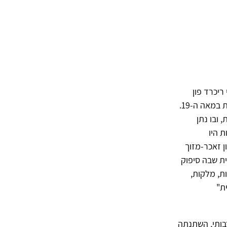
יאטר הווינאי ריכרד פון
קראפט-אבינג (Krafft-Ebing, 1900) היה לאחד המחקרים פורצי הדרך אודות המיניות במאה ה-19.
 ובו נתן
 היו
ון זאכר-מזוך
 מינית שבה סיפוק
ת, מלקות,
ת"
בותי, השתנתה