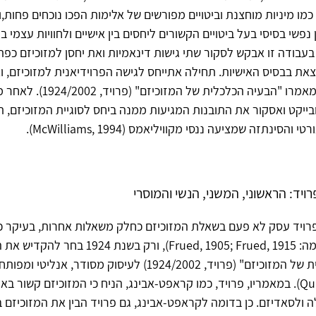
כמו מיניות מוחצנת וביטויים מפורשים של אלימות הפכו נוכחים פחות,
 נפשי בסיסי בעל ביטויים הקשורים ליחסים בין אישיים ולחוויות עצמי ב
בעבודה זו אבקש לסקור שתי גישות דינאמיות ואת יחסן למזוכיזם כפתו
את בבסיס האישיות. תחילה אתייחס לגישה הפרוידיאנית למזוכיזם, 
אמרו "הבעיה הכלכלית של המזוכיזם" (פרויד,
1924/2002
). לאחר מ
בייקט ואסקור את התובנות המגיעות ממנה ביחס לסוגיית המזוכיזם, ת
והסינתזה שמציעה ננסי מקוויליאמס (McWilliams, 1994).
ויד: הראשוני, המשני, הנשי והמוסרי
פרויד עסק לא פעם בשאלת המזוכיזם כחלק משאלות אחרות, בעיקר כח
בסאדיזם (לדוגמה: Frued, 1905; Frued, 1915), ורק בשנת 924
 של המזוכיזם" (פרויד,
1924/2002
) לעיסוק מסודר, אנליטי ומפותח
(Quinodoz, 2005). במאמריו, פרויד, כמו קראפט-אבינג, הניח כי המזוכיזם קשור ב
 ולסאדיזם. כן בדומה לקראפט-אבינג, גם פרויד הבין את המזוכיזם 