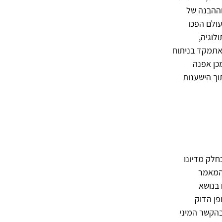
וההבנה של
עולם הפכו
לוגיה,
ואתמקד בניתוח
כן אפנה
וך הישענות
לק מדיונו
1 בחר להקדיש את המאמר
 בנושא
אופן הדוק
בהקשר המיני