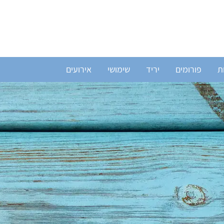
ת
פורומים
יריד
שימושי
אירועים