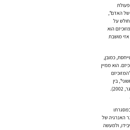
פעולת
יי היצר של האדם",
חולש על
זוכיזם הוא
אזי מושבת
ית" (המתייחסת, כמובן,
זם. הוא ממיין
"המזוכיזם
ני", בין
"מזוכיזם משני" (Laplanche & Pontalis, 1973; Quinodoz, 2005; ליכטנברג-אטינגר, 2002).
ובמסגרתו
ר האנרגיה של
בידו, ולמעשה