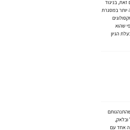
זאת, בניגוד
 יותר במסגרת
קסולוגים
י שהוא
עלת הגיון
שהתנהגותם
ליאמס (McWilliams, 1994 ; מיטשל ובלאק,
א עולה בקנה אחד עם