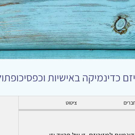
זם כדינמיקה באישיות וכפסיכופתול
ברים
ציטוט
מיות למזוכיזם, זו של פרויד וזו