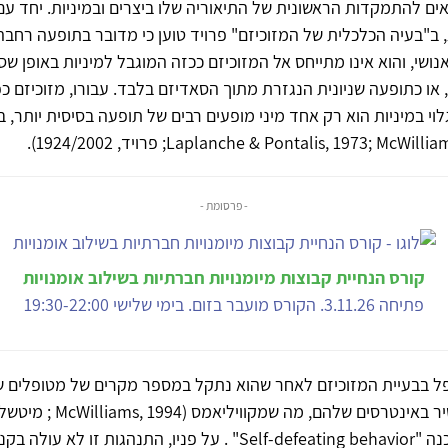
אים להתמקדות הראשונית של התיאוריה שלו ביצרים ובמיניות. יחד עם 
ב"בעיה הכלכלית של המזוכיזם" פרויד טוען כי מדובר בתופעה רחבה
נושי, והוא אינו מתייחס אל המזוכיזם ככזה המוגבל למיניות באופן שס
 או כתופעה שניונית הנגזרת מתוך הסאדיזם בלבד. עבורו, מזוכיזם כפ
וי במיניות הוא רק אחד מיני מופעים רבים של תופעה בסיסית יותר, ב
).
1924/2002
- פרסומת -
קורס הנחיית קבוצות מיומנויות חברתיות בשילוב אומנויות
פתיחה 3.11.26. הקורס מועבר בזום. בימי שלישי 19:30-22:00
פל בבעיית המזוכיזם לאחר שהוא נתקל במספר מקרים של מטופלים 
פוגעת באופן ישיר באינטרסים שלהם, מה שמקווי
1995/2006) מכנה "Self-defeating behavior" . על פניו, התנהגות זו ל