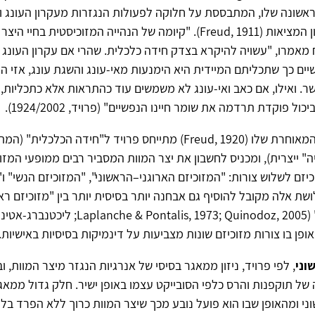
ראשונה שלו, המתבססת על חלוקה לפעולות הנגזרות מעקרון העונג ו
הנגזרות מעקרון המציאות (Freud, 1911). "קיומה של הנהייה המזוכיסטית בח
מאמרו, "עשויה להיקרא בצדק חידה כלכלית. שהרי אם עקרון העונג 
ים כך שתכליתם המיידית היא הימנעות מאי-עונג והשגת עונג, אזי המ
 ואילו, אם כאב ואי-עונג לא משמשים עוד כהתראות אלא כתכליות, 
כביכול פוקדת תרדמה את שומר חיינו הנפשיים" (פרויד,
1924/2002
).
בתורת היצרים המאוחרת שלו (Freud, 1920) מתייחס פרויד ל"חידה הכלכל
" ייצרית), ומכניס לחשבון את יצר המוות המסביר רבים ממופעי המזוכי
יזם לשלוש צורות: "המזוכיזם הארוגני–הראשוני", "המזוכיזם הנשי" ו
שת אלה מקובל להוסיף גם אבחנה יותר בסיסית יותר בין "מזוכיזם ראשו
פן בו צורות מזוכיזם שונות מצביעות על דינמיקות בסיסיות באישיות.
וני
, לפי פרויד, ניזון ממאגר בסיסי של אנרגיות הנגזר מיצר המוות, 
של תוקפנות והרס כלפי הסובייקט עצמו באופן ישיר. חלק גדול ממאג
ני ומהאופן שבו הוא פועל נובע מכך שיצר המוות כרוך ללא הפרד בלי