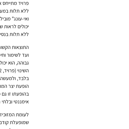
פרויד מתייחס א
ללא תלות במערכ
ואי-עונג" מובי
יכולים לראות שפ
ללא תלות בנסיבות ח
התוצאות הקשות 
ועד לשימור וחי
גבוהה, הוא יכו
השינוי (פרויד,
2
בלבד, ולמעשה י
הופעת יצר המוו
בהופעתו זו גם
אימננטי ובלתי נמ
לעומת המזוכיזם
שמופעלת קודם כ