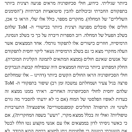
ביותר שגיליתי. כידוע, חולי סכיזופרניה מראים פגיעה רצינית ביותר
בתפקודם החברתי וביכולתם להבין סיטואציות חברתיות ("הסימנים
השליליים" של המחלה). מחקרים מספר, כולל אלו שלי, הראו כי אכן,
חולים אלו סובלים מפגיעה רצינית ביותר בכישורי ה-
ToM
שלהם
בשלב הפעיל של המחלה. רוב הספרות דיברה על כך כי בשלב הנסיגה,
הרמיסייה, חוזרים כישורים אלו לתפקוד נורמלי. אחד הממצאים אשר
העלה מחקרי מצא כי גם בשלב הרמיסייה נשאר ליקוי יחסית לתפקודם
של אנשים שאינם חולים (ממצא המתאים לתמונה הקלינית המוכרת).
החלק המפתיע ביותר בניתוח הממצאים היה שבפילוח קבוצת הנבדקים
חולי הסכיזופרניה הראו החולים הקשים ביותר (דהיינו – אלו שמחלתם
פרצה בגיל צעיר ושמחלתם נמשכה זמן רב) שיפור בתפקודי ה-
ToM
שלהם יחסית לחולי הסכיזופרניה האחרים. ראיתי בזמנו ממצא זה
כעדות לאופיו הפלסטי של המוח (אם כי לא ידעתי להסביר מה גורם
לשינוי זה: תרופות? תהליכים קומפנסטוריים? אדפטציה? התערבויות
טיפוליות? ואולי זה בכלל ממצא מקרי, "רעש" בשפה המחקרית?), אם
כי כאשר ניסיתי לדון בממצאים אלו עם אנשי מקצוע נטו הללו לבטל
את השערתי בטענה כי פלסטיות ניתן למצוא ברמת התא הבודד, לא