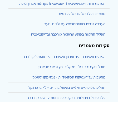
הפרעת זהות דיסוציאטיבית (דיסוציאציה) עקרונות אבחון וטיפול
מחשבות על חמלה וחמלה עצמית
העברה נגדית בפסיכותרפיה עם ילדים ונוער
תפקיד התקווה בפוסט טראומה מורכבת ובדיסוציאציה
סקירות מאמרים
הפרעת אישיות גבולית וארגון אישיות גבולי - אוטו פ' קרנברג
מודל 'סקס טוב-דיו' - מייקל א. מץ ובארי מקארתי
מחשבות על דינמיקות סכיזואידיות - ננסי מקוויליאמס
תהליכים טיפוליים חיוניים בטיפול בילדים - ג'יי בי פרנקל
על הטיפול בפתולוגיה נרקיסיסטית חמורה - אוטו קרנברג
הרצף בן ארבעת האשכולות ליחסי גוף-נפש - עזרא, המרמן, שחר