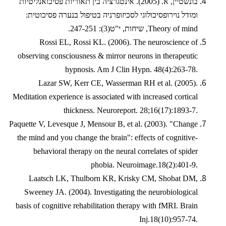
בונשטיין, א. (2005). אינטגרציה בין תאוריות פסיכואנליטיות
ומודל נוירופסיכולוגי לסכיזופרניה בטיפול בנערה פסיכוטית:
Theory of mind
, שיחות, י"ט(3): 247-251.
Rossi EL, Rossi KL. (2006). The neuroscience of
observing consciousness & mirror neurons in therapeutic
hypnosis. Am J Clin Hypn. 48(4):263-78.
Lazar SW, Kerr CE, Wasserman RH et al. (2005).
Meditation experience is associated with increased cortical
thickness. Neuroreport. 28;16(17):1893-7.
Paquette V, Levesque J, Mensour B, et al. (2003). "Change
the mind and you change the brain": effects of cognitive-
behavioral therapy on the neural correlates of spider
phobia. Neuroimage.18(2):401-9.
Laatsch LK, Thulborn KR, Krisky CM, Shobat DM,
Sweeney JA. (2004). Investigating the neurobiological
basis of cognitive rehabilitation therapy with fMRI. Brain
Inj.18(10):957-74.