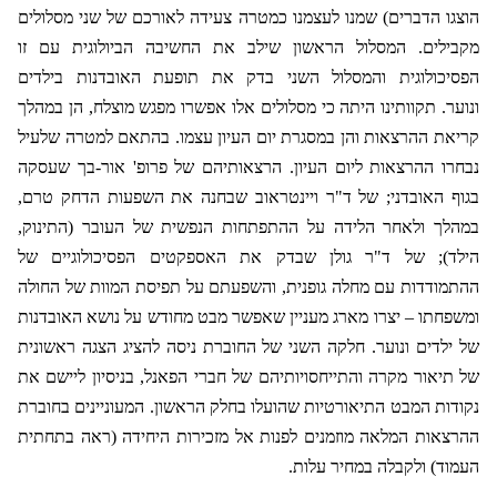
הוצגו הדברים) שמנו לעצמנו כמטרה צעידה לאורכם של שני מסלולים
מקבילים. המסלול הראשון שילב את החשיבה הביולוגית עם זו
הפסיכולוגית והמסלול השני בדק את תופעת האובדנות בילדים
ונוער. תקוותינו היתה כי מסלולים אלו אפשרו מפגש מוצלח, הן במהלך
קריאת ההרצאות והן במסגרת יום העיון עצמו. בהתאם למטרה שלעיל
נבחרו ההרצאות ליום העיון. הרצאותיהם של פרופ' אור-בך שעסקה
בגוף האובדני; של ד"ר ויינטראוב שבחנה את השפעות הדחק טרם,
במהלך ולאחר הלידה על ההתפתחות הנפשית של העובר (התינוק,
הילד); של ד"ר גולן שבדק את האספקטים הפסיכולוגיים של
ההתמודדות עם מחלה גופנית
,
והשפעתם על תפיסת המוות של החולה
ומשפחתו – יצרו מארג מעניין שאפשר מבט מחודש על נושא האובדנות
של ילדים ונוער. חלקה השני של החוברת ניסה להציג הצגה ראשונית
של תיאור מקרה והתייחסויותיהם של חברי הפאנל, בניסיון ליישם את
נקודות המבט התיאורטיות שהועלו בחלק הראשון.
המעוניינים בחוברת
ההרצאות המלאה מוזמנים לפנות אל מזכירות היחידה (ראה בתחתית
העמוד) ולקבלה במחיר עלות.