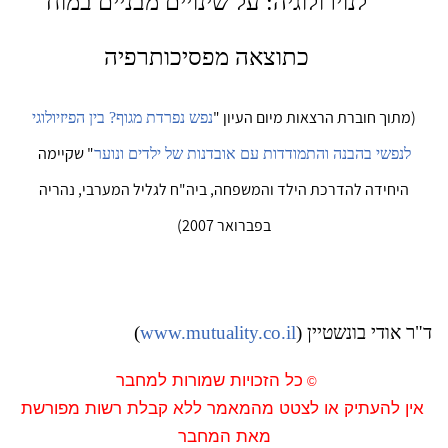
לנוירולוגיה: על שינויים מבניים במוח
כתוצאה מפסיכותרפיה
(מתוך חוברת הרצאות מיום העיון
"
נפש נפרדת מגוף?
בין הפיזיולוגי
" שקיימה
לנפשי בהבנה והתמודדות עם אובדנות של ילדים
ונוער
היחידה להדרכת הילד והמשפחה,
ביה"ח לגליל המערבי, נהריה
בפברואר 2007)
ד"ר אודי בונשטיין (
www.mutuality.co.il
)
כל
הזכויות
שמורות
למחבר
©
אין
להעתיק
או
לצטט
מהמאמר
ללא
קבלת
רשות
מפורשת
מאת
המחבר