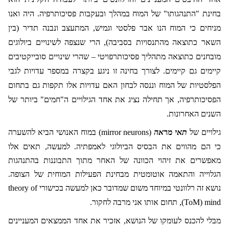
בחינת "התנהגותו" של המוח במהלך ובעקבות פסיכותרפיה. היה ואנו
מניחים כי המוח הנו אבר פלסטי וגמיש, המתעצב ונבנה תדיר (בין
השאר כתוצאה מהתנסויות בסביבה), הרי שנצפה לשינויים ביולוגים
מובחנים כתוצאה מתהליך פסיכותרפויטי – שהרי שינויים סובייקטיבים
קיימים גם קיימים. לצורך בחינה זו ניגע בקצרה במספר עדויות לגבי
הפלסטיות של המוח וננסה לבחון האם עדויות אלו תקפות גם בתחום
הפסיכותרפיה, אך תחילה נציג את אחד הגילויים ה"חמים" ביותר של
השנים האחרונות.
גילויים של
תאי מראה
(
mirror neurons
) במוח האנושי הביא להשערה
כי הם מהווים את הבסיס הביולוגי לאמפתיה. למעשה, תאים אלו
מאפשרים את זיהוי הכוונה של האחר מתוך התבוננות בהתנהגות
הגלוייה והתאמה אוטומטית מבחינת הפעילות המוחית של הצופה.
נושא זה רלוונטי במיוחד משום שמדובר כאן למעשה בכישורי
theory of
mind
(
ToM
), תחום אותו אני מרבה לחקור.
מבלי להכנס לעומקו של הנושא, אזכיר את אחד הממצאים המעניינים