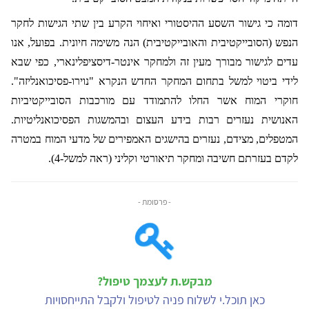
דומה כי גישור השסע ההיסטורי ואיחוי הקרע בין שתי הגישות לחקר
הנפש (הסובייקטיבית והאובייקטיבית) הנה משימה חיונית. בפועל, אנו
עדים לגישור מבורך מעין זה ולמחקר אינטר-דיסציפלינארי, כפי שבא
לידי ביטוי למשל בתחום המחקר החדש הנקרא "נוירו-פסיכואנליזה".
חוקרי המוח אשר החלו להתמודד עם מורכבות הסובייקטיביות
האנושית נעזרים רבות בידע העצום ובהמשגות הפסיכואנליטיות.
המטפלים, מצידם, נעזרים בהישגים האמפירים של מדעי המוח במטרה
לקדם בעזרתם חשיבה ומחקר תיאורטי וקליני (ראה למשל-4).
- פרסומת -
מבקש.ת לעצמך טיפול?
כאן תוכל.י לשלוח פניה לטיפול ולקבל התייחסויות