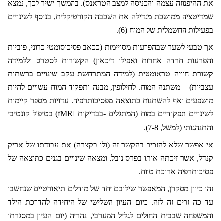
את ההיפנוזה עצמה והכניסה למצב הטראנס). בהמשך ישיר לכך, נמצא
שמדיטציה ממושכת מגדילה את השכבה הקורטיקלית, בנוסף לשינויים
בפעילות החשמלית של המוח (6).
אך טבעי לשער שבהפרעות מסויימות (ככאב פסיכוסומטי כרוני, פוביות
והפרעות חרדה אחרות ואפילו דיכאון) הקשורות לסטרס וללמידה
קשורת חוויה טראומטית (למידה המתרחשת עקב שינויים ברשתות
עצביות) – משתנה המוח. לחילופין, מבנה ותפקוד המוח עשויים להיות
מושפעים ואף להשתנות כתוצאה מפסיכותרפיה. עדויות מספר קיימות
לשינויים תפקודיים במוח (המתגלים -בבדיקות
fMRI
) בטיפול קונטיבי
והתנהגותי (למשל, 7-8).
אי אפשר שלא להזכיר בהקשר זה (ולו בקצרה) את עבודתו של אריק
קנדל, אשר זיכתה אותו בפרס נובל, ומצאה שינויים בגנים כתוצאה של
פסיכותרפיה ארוכת טווח.
זהו כיוון מסקרן, המאפשר שילובם יחד של מודלים תיאורטיים שנחשבו
עד כה זרים זה לזה. ביום העיון השלישי של היחידה להדרכת הילד
והמשפחה שבבית החולים לגליל המערבי, נהריה (יום העיון במסגרתו