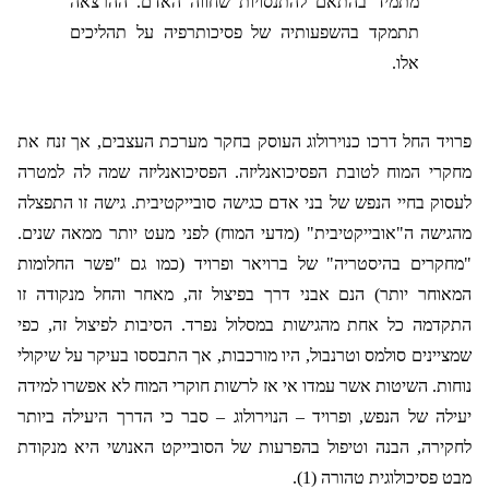
מתמיד בהתאם להתנסויות שחווה האדם. ההרצאה
תתמקד בהשפעותיה של פסיכותרפיה על תהליכים
אלו.
פרויד החל דרכו כנוירולוג העוסק בחקר מערכת העצבים, אך זנח את
מחקרי המוח לטובת הפסיכואנליזה. הפסיכואנליזה שמה לה למטרה
לעסוק בחיי הנפש של בני אדם כגישה סובייקטיבית. גישה זו התפצלה
מהגישה ה"אובייקטיבית" (מדעי המוח) לפני מעט יותר ממאה שנים.
"מחקרים בהיסטריה" של ברויאר ופרויד (כמו גם "פשר החלומות
המאוחר יותר) הנם אבני דרך בפיצול זה, מאחר והחל מנקודה זו
התקדמה כל אחת מהגישות במסלול נפרד. הסיבות לפיצול זה, כפי
שמציינים סולמס וטרנבול, היו מורכבות, אך התבססו בעיקר על שיקולי
נוחות. השיטות אשר עמדו אי אז לרשות חוקרי המוח לא אפשרו למידה
יעילה של הנפש, ופרויד – הנוירולוג – סבר כי הדרך היעילה ביותר
לחקירה, הבנה וטיפול בהפרעות של הסובייקט האנושי היא מנקודת
מבט פסיכולוגית טהורה (1).