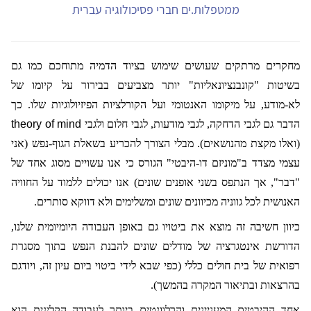
ממטפלות.ים חברי פסיכולוגיה עברית
מחקרים מרתקים שעושים שימוש בציוד הדמיה מתוחכם כמו גם
בשיטות "קונבנציונאליות" יותר מצביעים בבירור על קיומו של
לא-מודע, על מיקומו האנטומי ועל הקורלציות הפיזיולוגיות שלו. כך
הדבר גם לגבי הדחקה, לגבי מודעות, לגבי חלום ולגבי
theory of mind
(ואלו מקצת מהנושאים). מבלי הצורך להכריע בשאלת הגוף-נפש (אני
עצמי מצדד ב"מוניזם דו-היבטי" הגורס כי אנו עשויים מסוג אחד של
"דבר", אך הנתפס בשני אופנים שונים) אנו יכולים ללמוד על החוויה
האנושית לכל גווניה מכיוונים שונים ומשלימים ולא דווקא סותרים.
כיוון חשיבה זה מוצא את ביטויו גם באופן העבודה היומיומית שלנו,
הדורשת אינטגרציה של מודלים שונים להבנת הנפש בתוך מסגרת
רפואית של בית חולים כללי (כפי שבא לידי ביטוי ביום עיון זה, ויודגם
בהרצאות ובתיאור המקרה בהמשך).
אחד ההיבטים המעניינים והרלוונטים ביותר לעבודה הקלינית הוא