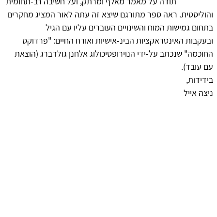
תודה על מאמר מאלף ומרתק, ועל חשיבה רב-תחומית
והוליסטית. ראה ספר מתורגם שיצא זה עתה לאור המציג מחקרים
בתחום גמישות המוח והשינויים העוברים עליו עם הגיל
ובעקבות האינטראקציות הבינ-אישיות ואורח החיים: "פרדוקס
החוכמה" שנכתב על-ידי הנוירופסיכולוג אלחנן גולדברג (הוצאת
עם עובד).
בידידות,
ניצה אייל