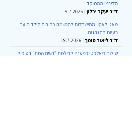
הדינמי הממוקד
ד"ר יעקב יבלון
|
9.7.2026
מאגו לאקו: מהישרדות להגשמה בהורות לילדים עם
בעיות התנהגות
ד"ר ליאור סומך
|
19.7.2026
שילוב דיאלקטי כמענה לדילמת "השם המת" בטיפול
בטרנסג'נדרים
מור שני שרמן
|
28.6.2026
מחויבות חברתית כעמדה אתית-טיפולית: שרטוט
מחדש של גבולות המקצוע
ד"ר יהונתן דבש ומאיה פרבר
|
26.6.2026