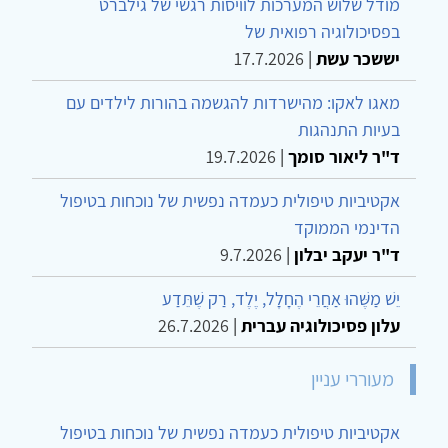
מודל שלוש המערכות לוויסות רגשי של גילברט
בפסיכולוגיה רפואית של
יששכר עשת
|
17.7.2026
מאגו לאקו: מהישרדות להגשמה בהורות לילדים עם
בעיות התנהגות
ד"ר ליאור סומך
|
19.7.2026
אקטיביות טיפולית כעמדה נפשית של נוכחות בטיפול
הדינמי הממוקד
ד"ר יעקב יבלון
|
9.7.2026
יֵשׁ מַשֶּׁהוּ אַחֲרֵי הֶחָלָל, יֶלֶד, רַק שֶׁתֵּדַע
עלון פסיכולוגיה עברית
|
26.7.2026
מעוררי עניין
אקטיביות טיפולית כעמדה נפשית של נוכחות בטיפול