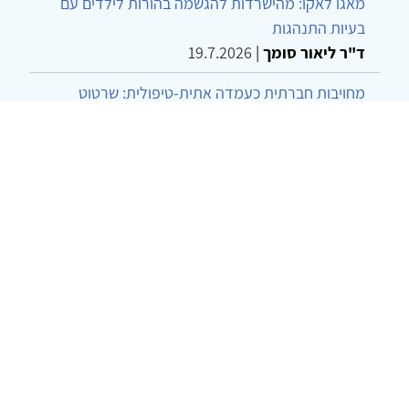
מאגו לאקו: מהישרדות להגשמה בהורות לילדים עם
בעיות התנהגות
ד"ר ליאור סומך
|
19.7.2026
מחויבות חברתית כעמדה אתית-טיפולית: שרטוט
מחדש של גבולות המקצוע
ד"ר יהונתן דבש ומאיה פרבר
|
26.6.2026
שילוב דיאלקטי כמענה לדילמת "השם המת" בטיפול
בטרנסג'נדרים
מור שני שרמן
|
28.6.2026