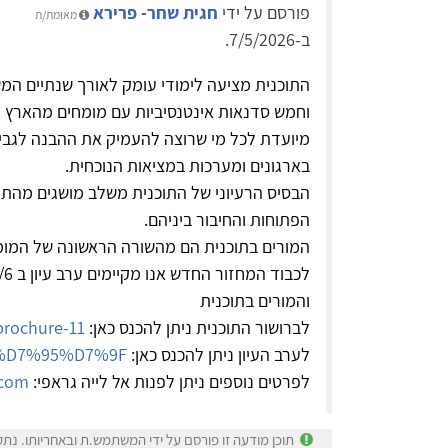
פורסם על ידי
חגית שחר- פרירא
מאומת/ת
ב-7/5/2026.
התוכנית מציעה לימודי עומק לאורך שנתיים ה
וחמש סדנאות אינטנסיביות עם מומחים מהארץ ומ
מיועדת לכל מי שרוצה להעמיק את ההבנה לגבי תה
בארגונים ומערכות במציאות הנוכחית.
הבסיס הרעיוני של התוכנית משלב מושגים מהתי
הפתוחות והחיבור ביניהם.
המורים בתוכנית הם מהשורה הראשונה של המומ
והמורים בתוכנית
לברושור התוכנית ניתן להכנס כאן:
brochure-11
לערב העיון ניתן להכנס כאן:
..%D7%95%D7%9F
לפרטים נוספים ניתן לפנות אל לייה גראפי:
.com
תוכן מודעה זו פורסם על ידי המשתמש.ת ובאחריותו. נתק