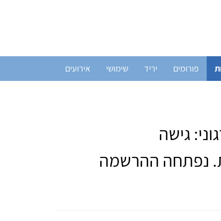
ת
פורומים
יריד
שימושי
אירועים
וני: גישה
ת. נפתחה ההרשמה