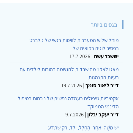
נצפים ביותר
מודל שלוש המערכות לוויסות רגשי של גילברט
בפסיכולוגיה רפואית של
יששכר עשת
|
17.7.2026
מאגו לאקו: מהישרדות להגשמה בהורות לילדים עם
בעיות התנהגות
ד"ר ליאור סומך
|
19.7.2026
אקטיביות טיפולית כעמדה נפשית של נוכחות בטיפול
הדינמי הממוקד
ד"ר יעקב יבלון
|
9.7.2026
יֵשׁ מַשֶּׁהוּ אַחֲרֵי הֶחָלָל, יֶלֶד, רַק שֶׁתֵּדַע