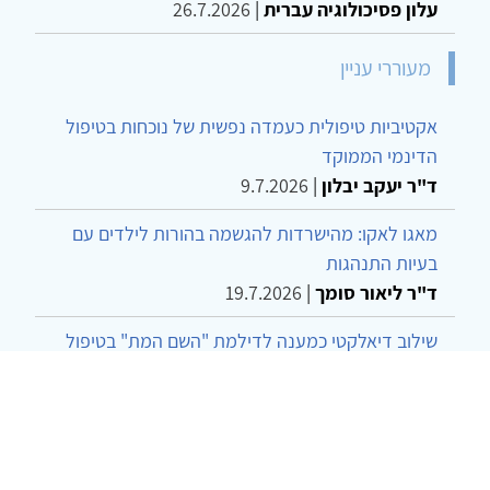
עלון פסיכולוגיה עברית
|
26.7.2026
מעוררי עניין
אקטיביות טיפולית כעמדה נפשית של נוכחות בטיפול
הדינמי הממוקד
ד"ר יעקב יבלון
|
9.7.2026
מאגו לאקו: מהישרדות להגשמה בהורות לילדים עם
בעיות התנהגות
ד"ר ליאור סומך
|
19.7.2026
שילוב דיאלקטי כמענה לדילמת "השם המת" בטיפול
בטרנסג'נדרים
מור שני שרמן
|
28.6.2026
מחויבות חברתית כעמדה אתית-טיפולית: שרטוט
מחדש של גבולות המקצוע