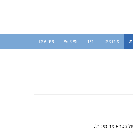
ת
פורומים
יריד
שימושי
אירועים
ל בטראומה מינית׳.