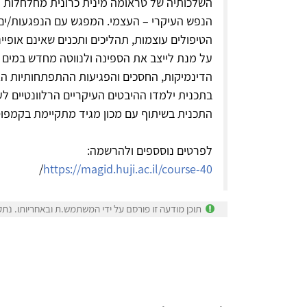
השלכותיה של טראומה מינית כרונית מחלחלות 
הנפש העיקרי – העצמי. המפגש עם הנפגעות/ים
הטיפולים עוצמות, תהליכים ותכנים שאינם אופיי
על מנת לייצב את הספינה ולנווטה מחדש במים 
הדינמיקות, החסכים והפגיעות ההתפתחותיות האו
בתכנית ילמדו ההיבטים העיקריים הרלוונטיים ל
התכנית בשיתוף עם מכון מגיד מתקיימת בקמפוס
לפרטים נוסספים ולהרשמה:
/
https://magid.huji.ac.il/course-40
תוכן מודעה זו פורסם על ידי המשתמש.ת ובאחריותו. נתק