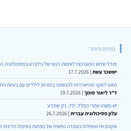
נצפים ביותר
מודל שלוש המערכות לוויסות רגשי של גילברט בפסיכולוגיה ר
יששכר עשת
|
17.7.2026
מאגו לאקו: מהישרדות להגשמה בהורות לילדים עם בעיות הת
ד"ר ליאור סומך
|
19.7.2026
יֵשׁ מַשֶּׁהוּ אַחֲרֵי הֶחָלָל, יֶלֶד, רַק שֶׁתֵּדַע
עלון פסיכולוגיה עברית
|
26.7.2026
אקטיביות טיפולית כעמדה נפשית של נוכחות בטיפול הדינמי 