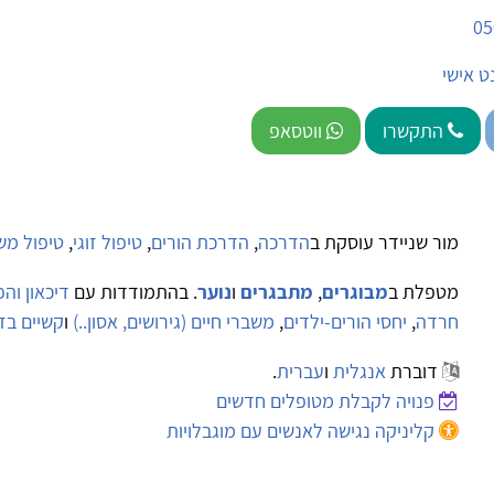
05
ט אישי
התקשרו
ווטסאפ
מור שניידר עוסקת ב
הדרכה
,
הדרכת הורים
,
טיפול זוגי
,
טיפול מש
מטפלת ב
מבוגרים
,
מתבגרים
ו
נוער
. בהתמודדות עם
דיכאון וה
חרדה
,
יחסי הורים-ילדים
,
משברי חיים (גירושים, אסון..)
ו
קשיים בזו
דוברת
אנגלית
ו
עברית
.
פנויה לקבלת מטופלים חדשים
קליניקה נגישה לאנשים עם מוגבלויות