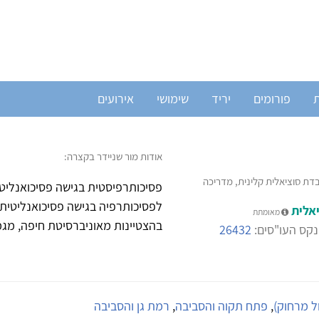
ת
פורומים
יריד
שימושי
אירועים
אודות מור שניידר בקצרה:
דת סוציאלית קלינית, מדריכה
פסיכותרפיסטית בגישה פסיכואנליט
לפסיכותרפיה בגישה פסיכואנליטית 
אלית
מאומתת
בהצטיינות מאוניברסיטת חיפה, מג
קס העו"סים:
26432
ול מרחוק)
,
פתח תקוה והסביבה
,
רמת גן והסביבה