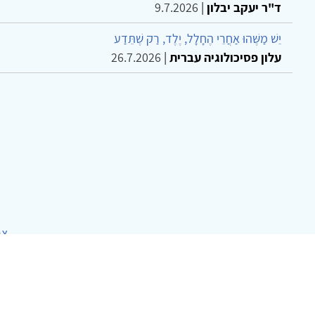
ד"ר יעקב יבלון
|
9.7.2026
יֵשׁ מַשֶּׁהוּ אַחֲרֵי הֶחָלָל, יֶלֶד, רַק שֶׁתֵּדַע
עלון פסיכולוגיה עברית
|
26.7.2026
צר