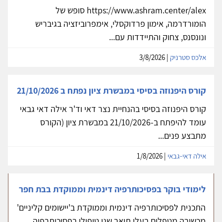
https://www.ashram.center/alex סופש של
הומורדרמה, אימון פרדוקסלי, אימפרוביזציה בגיבריש
ונונסנס, צחוק והתיידדות עם...
אלכס סטרניק
| 3/8/2026
קורס היפנוזה בסיסי במבשרת ציון נפתח ב 21/10/2026
קורס היפנוזה בסיסי בהנחיית נצר דאי וד'ר אילה דאי גבאי
עומד להיפתח ב-21/10/2026 במבשרת ציון (הקורס
מתבצע פנים...
אילה דאי-גבאי
| 1/8/2026
לימודי בוקר בפסיכותרפיה דינמית וממוקדת בבת חפר
התכנית לפסיכותרפיה דינמית וממוקדת ב'יישומים קליניים'
מכשירה מטפלים בעלי תואר שני טיפולי בפסיכותרפיה...