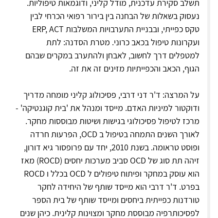
תשלב סקירת עדכנית, מודל קליני, ודוגמאות טיפוליות.
נעסוק בשאלות של הבחנה בין בירור רפואי הכרחי לבין
טקס כפייתי, ובבניית התערבויות המשלבות ERP, ACT
ועקרונות טיפול בכאב כרוני. מטרת הסדנה: לתת
למטפלים דרך לחשוב, לאבחן ולהתערב במקרים שבהם
הגוף, הכאב והכפייתיות מזינים זה את זה.
על המרצה: ד'ר דני דרבי, פסיכולוג קליני מומחה מדריך
ודוקטור למיניות האדם. מייסד ומנהל את 'בית קוגנטיקה' -
מרכז לטיפול פסיכולוגי בגישות ושיטות מבוססות מחקר.
לאורך השנים התמחה בטיפול ב OCD, הפרעות חרדה
ופוסט טראומה. בשנת 2010, יחד עם פרופסור גיא דורון,
זיהה תת סוג של OCD סביב מערכות יחסים (ROCD) מאז
הוא עוסק במחקר ופיתוח טיפולים ל OCD בכלל ו ROCD
בפרט. ד'ר דרבי הוא מייסד שותף של היחידה לחקר
טורדנות כפייתית ביחסים ומייסד שותף של בית הספר
לפסיכותרפיה מבוססת מחקר ומצוינות קלינית. כיהן שנים