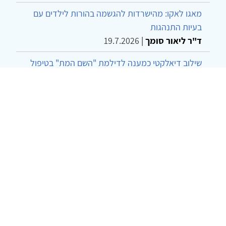
מאגו לאקו: מהישרדות להגשמה בהורות לילדים עם
בעיות התנהגות
ד"ר ליאור סומך
|
19.7.2026
שילוב דיאלקטי כמענה לדילמת "השם המת" בטיפול
בטרנסג'נדרים
מור שני שרמן
|
28.6.2026
מחויבות חברתית כעמדה אתית-טיפולית: שרטוט
מחדש של גבולות המקצוע
ד"ר יהונתן דבש ומאיה פרבר
|
26.6.2026