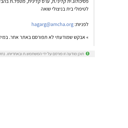
פסיכולוג.ית קליני.ת, עו'ס קלינית, מטפל.ת בה
לטיפולי בית בניצולי שואה
לפניות:
hagarg@amcha.org
» אבקש שמודעתי לא תפורסם באתר אחר. במיד
תוכן מודעה זו פורסם על ידי המשתמש.ת ובאחריותו. נתק