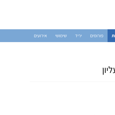
ת
פורומים
יריד
שימושי
אירועים
יון