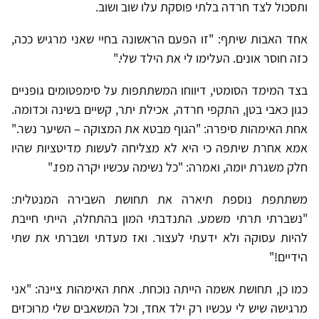
ותסכול לצד חרדה בלתי פוסקת עלו שוב ושוב.
אחד האבות שיתף: "זו הפעם הראשונה בחיי שאני מרגיש ככה,
כזה חוסר אונים. העלימו לי את הילד שלי."
בצד המימד הסומטי, דיווחו המשתתפות על סימפטומים גופניים
כגון כאבי בטן, התקפי חרדה, אכילת יתר, קשיים בשינה וכדומה.
אחת האימהות סיפרה: "הגוף מבטא את המצוקה – השיער נשר."
אמא אחרת שיתפה כי היא לא מצליחה לעשות מדיטציות שהיו
חלק משגרת יומה, ואמרה: "כל נשימה עכשיו יקרה מפז."
משתתפת נוספת תיארה את תחושת השבירה המנטלית:
"נשברתי תרתי משמע. התנדבתי המון בהתחלה, הייתי חייבת
להיות עסוקה ולא ידעתי לעצור. ואז מעדתי ושברתי את שתי
הידיים!"
כמו כן, תחושת אשמה הייתה נוכחת. אחת האימהות ציינה: "אני
מרגישה שיש לי עכשיו רק ילד אחד, וכל המשאבים שלי מרוכזים