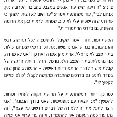
ציינה: "הידיעה שיש עוד אנשים במצבי. בסביבה הקרובה אין,
אנחנו לבד", עוד משתתפת אמרה: "עד היום לא רציתי לשתף כי
פחדתי שזה ישפיע עלי לא טוב. שמחתי לראות כאן את הדומה
והשונה, גם בדרכי ההתמודדות."
המשתתפות חזרו ואמרו שקיבלו לגיטימציה לכל תחושה, רגש
והתנהגות, והבנה ש"אנחנו עושות את הכי נורמלי שאנחנו יכולות
בתוך מצב לא נורמלי". אחת מהן אמרה זאת כך: "אני לא מוזרה,
אני נורמלית בתוך המצב הלא נורמלי הזה". הייתה הרגשה של
קבלת אישור לדרך ההתמודדות האישית – הרגשת ביטחון שזה
בסדר להגיב גם בדרכים שהחברה מתקשה לקבל: "כולם יכולים
לקפוץ לי!".
כמו כן, דיווחו המשתתפות על תחושת תקווה לעתיד וכוחות
להמשך: "אני יוצאת עם אופטימיות שאני בדרך הנכונה", "אני
רוצה לתעל את זה ללמידה של דברים חדשים על עצמי", "זה
נתן עוד כמה רעיונות איך להתמודד. איזה עוד ערוץ אני יכולה