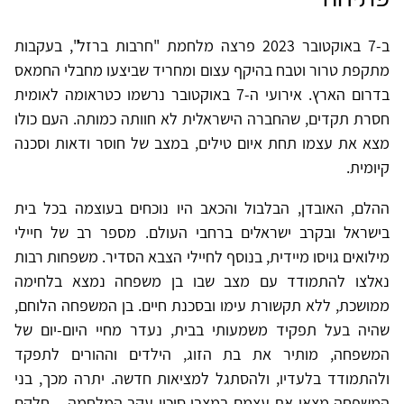
ב-7 באוקטובר 2023 פרצה מלחמת "חרבות ברזל", בעקבות
מתקפת טרור וטבח בהיקף עצום ומחריד שביצעו מחבלי החמאס
בדרום הארץ. אירועי ה-7 באוקטובר נרשמו כטראומה לאומית
חסרת תקדים, שהחברה הישראלית לא חוותה כמותה. העם כולו
מצא את עצמו תחת איום טילים, במצב של חוסר ודאות וסכנה
קיומית.
ההלם, האובדן, הבלבול והכאב היו נוכחים בעוצמה בכל בית
בישראל ובקרב ישראלים ברחבי העולם. מספר רב של חיילי
מילואים גויסו מיידית, בנוסף לחיילי הצבא הסדיר. משפחות רבות
נאלצו להתמודד עם מצב שבו בן משפחה נמצא בלחימה
ממושכת, ללא תקשורת עימו ובסכנת חיים. בן המשפחה הלוחם,
שהיה בעל תפקיד משמעותי בבית, נעדר מחיי היום-יום של
המשפחה, מותיר את בת הזוג, הילדים וההורים לתפקד
ולהתמודד בלעדיו, ולהסתגל למציאות חדשה. יתרה מכך, בני
המשפחה מצאו את עצמם במצבי סיכון עקב המלחמה – חלקם