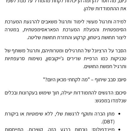
כיום, מה חסר להן ומה הן יכולות לקחת מהמודל על מנת לשפר
את ההתמודדות שלהן.
למידה ותרגול מעשי: לימוד ותרגול משאבים להרגעת המערכת
הסימפטתית והפעלת המערכת הפאראסימפטתית, במטרה
ליצור תחושת ביטחון, קרקוע והחזרת תחושת שליטה.
הסבר על הרציונל של התרגילים ומטרותיהם, ותרגול משותף של
טכניקות כמו הרפיית שרירים ג'ייקובסון, נשימות סרעפתיות
ותרגיל חמשת החושים.
סיום: סבב שיתוף – "מה לקחתי מכאן היום?"
סיכום: הדגשים להתמודדות יעילה, תוך שימוש בעקרונות ובכלים
שנלמדו במפגש:
מתן הכרה ותוקף לרגשות שלי, ללא שיפוטיות או ביקורת
(DBT).
מיינדפולנס: נוכחות ברגע הזה, קשיבות, התייחסות