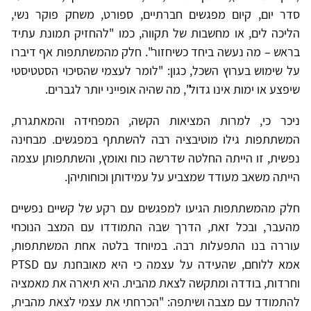
סדר יום, קיום מפגשים חברתיים, ספורט, משחק פוקר נשי,
הליכה לים, או מחשבות של תקווה, כמו "להחזיק תמונת עתיד
בראש – מה נעשה ביחד כשיחזור". חלק מהמשתתפות אף דיברו
על שימוש בערוץ השכל, כגון: "לומר לעצמי שהסיכוי הסטטיסטי
שיפצע או ימות אינו גדול", מה שהיה אופייני יותר לגברים.
ניכר כי, למרות המציאות הקשה, המפחידה והמאתגרת,
המשתתפות גילו מוטיבציה רבה להשתתף במפגשים. מבחינה
נפשית, זו הייתה החלטה שדרשה כוח ואומץ, והשתתפותן עצמה
הייתה משאב מעודד שמצביע על עמידותן וכוחותיהן.
חלק מהמשתתפות הגיעו למפגשים עם רקע של קשיים נפשיים
מהעבר, ובכל זאת, הדרך שבה התמודדו עם המצב הנוכחי
עוררה בנו התפעלות רבה. במיוחד בלטה אחת המשתתפות,
אמא ללוחם, שהעידה על עצמה כי היא מאובחנת עם PTSD
וחרדות, בודדה ומתקשה לצאת מהבית. היא תיארה את מאמציה
להתמודד עם מצבה ושיתפה: "הכרחתי את עצמי לצאת מהבית,