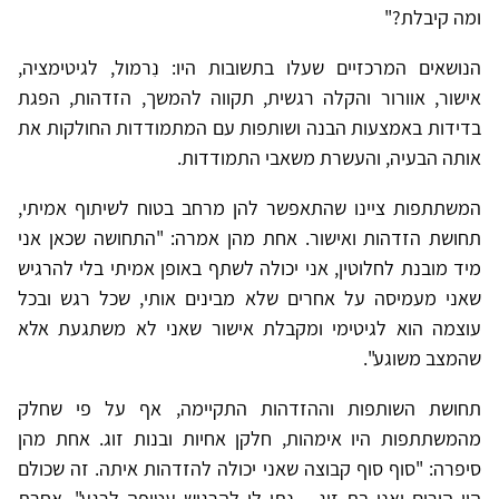
ומה קיבלת?"
הנושאים המרכזיים שעלו בתשובות היו: נִרמול, לגיטימציה,
אישור, אוורור והקלה רגשית, תקווה להמשך, הזדהות, הפגת
בדידות באמצעות הבנה ושותפות עם המתמודדות החולקות את
אותה הבעיה, והעשרת משאבי התמודדות.
המשתתפות ציינו שהתאפשר להן מרחב בטוח לשיתוף אמיתי,
תחושת הזדהות ואישור. אחת מהן אמרה: "התחושה שכאן אני
מיד מובנת לחלוטין, אני יכולה לשתף באופן אמיתי בלי להרגיש
שאני מעמיסה על אחרים שלא מבינים אותי, שכל רגש ובכל
עוצמה הוא לגיטימי ומקבלת אישור שאני לא משתגעת אלא
שהמצב משוגע".
תחושת השותפות וההזדהות התקיימה, אף על פי שחלק
מהמשתתפות היו אימהות, חלקן אחיות ובנות זוג. אחת מהן
סיפרה: "סוף סוף קבוצה שאני יכולה להזדהות איתה. זה שכולם
היו הורים ואני בת זוג – נתן לי להרגיש עטופה לרגע". אחרת