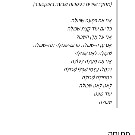
(מתוך: שירים בעקבות שבעה באוקטובר)
אֲנִי אֵם כִּמְעַט שַׁכּוּלָה
כָּל יוֹם עוֹד קְצָת שַׁכּוּלָה
אֲנִי עַל אֶדֶן הַשְּׁכוֹל
אֵם פְּרֵה-שַׁכּוּלָה טְרוֹם-שַׁכּוּלָה תַּת-שַׁכּוּלָה
שְׁקוּלָה לְאֵם שַׁכּוּלָה
אֲנִי אֵם מַעֲלָה לְעוֹלָה
נִבְהֲלוּ עֳצָמַי שֶׁכֻּלִּי שַׁכּוּלָה
בִּמְחִילָה שַׁכּוּלָה
לְאַט לְאַט שַׁכּוּלָה
עוֹד מְעַט
שַׁכּוּלָה
פתיחה