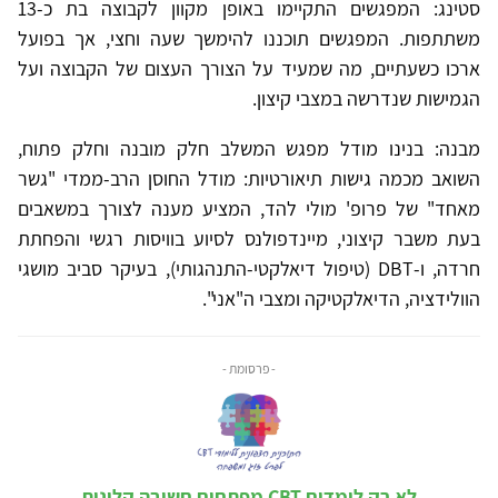
סטינג: המפגשים התקיימו באופן מקוון לקבוצה בת כ-13
משתתפות. המפגשים תוכננו להימשך שעה וחצי, אך בפועל
ארכו כשעתיים, מה שמעיד על הצורך העצום של הקבוצה ועל
הגמישות שנדרשה במצבי קיצון.
מבנה: בנינו מודל מפגש המשלב חלק מובנה וחלק פתוח,
השואב מכמה גישות תיאורטיות: מודל החוסן הרב-ממדי "גשר
מאחד" של פרופ' מולי להד, המציע מענה לצורך במשאבים
בעת משבר קיצוני, מיינדפולנס לסיוע בוויסות רגשי והפחתת
חרדה, ו-DBT (טיפול דיאלקטי-התנהגותי), בעיקר סביב מושגי
הוולידציה, הדיאלקטיקה ומצבי ה"אני".
- פרסומת -
לא רק לומדים CBT מפתחים חשיבה קלינית