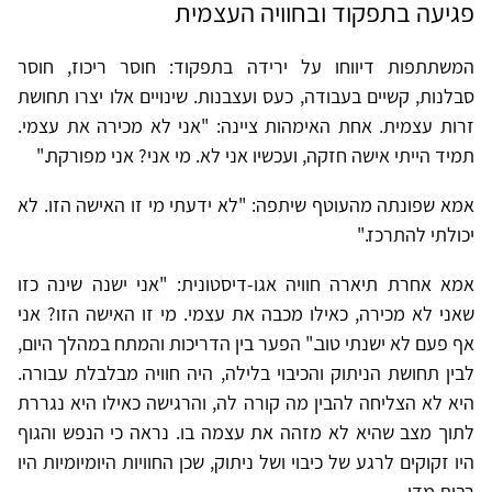
פגיעה בתפקוד ובחוויה העצמית
המשתתפות דיווחו על ירידה בתפקוד: חוסר ריכוז, חוסר
סבלנות, קשיים בעבודה, כעס ועצבנות. שינויים אלו יצרו תחושת
זרות עצמית. אחת האימהות ציינה: "אני לא מכירה את עצמי.
תמיד הייתי אישה חזקה, ועכשיו אני לא. מי אני? אני מפורקת."
אמא שפונתה מהעוטף שיתפה: "לא ידעתי מי זו האישה הזו. לא
יכולתי להתרכז."
אמא אחרת תיארה חוויה אגו-דיסטונית: "אני ישנה שינה כזו
שאני לא מכירה, כאילו מכבה את עצמי. מי זו האישה הזו? אני
אף פעם לא ישנתי טוב." הפער בין הדריכות והמתח במהלך היום,
לבין תחושת הניתוק והכיבוי בלילה, היה חוויה מבלבלת עבורה.
היא לא הצליחה להבין מה קורה לה, והרגישה כאילו היא נגררת
לתוך מצב שהיא לא מזהה את עצמה בו. נראה כי הנפש והגוף
היו זקוקים לרגע של כיבוי ושל ניתוק, שכן החוויות היומיומיות היו
רבות מדי.