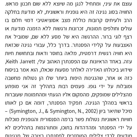
עוצם את עיני, ומתחיל לנגן מה שיוצא ללא שום תכנון מראש.
החוויה בסוג נגינה זה היא גופנית וראשונית, לא מודעת בחלקה
הרב ולעיתים קרובות כוללת מצב אסוציאטיבי דמוי חלום בו
עולים וחולפים תמונות, זכרונות ורגשות ללא הזמנה מודעת או
רצף לוגי ברור. ההרגשה היא של מסע ללא שם, שמוביל את
האצבעות על קלידי הפסנתר. בדרך כלל, עבורי נגינה שכזאת
היא חוויה רגשית דרמטית, מלאה בחוסר ודאות ובתחושת חיות
עזה. באחד הראיונות עם הפסנתרן האהוב עלי, Keith Jarrett,
שידוע ביכולתו האדירה לאלתר מסעות שכאלו, הוא אמר בניסוח
כזה או אחר, שהנגינות היפות ביותר שלו הן נטולות מחשבה
ומובלות על ידי גופו. פעמים רבות בתהליך זה אני מופתע
מהצלילים שמופקים, מהמקום אליו הגעתי ומהתמונות שעוברות
בראשי במהלך הנגינה. תפקיד הפסנתר, דומה אם כן לאותו
מיכל שתיאר ביון (Symington, J., & Symington, N., 2002) –
חוויות ראשוניות נטולות פשר ברמה הסנסורית והגופנית מוכלות
על ידי הפסנתר ומהדהדות בתוכו, ומתורגמות בתהליכים לא
מודעים לכדי צלילים המוחזרים לפסנתרן בצורה של מנגינות