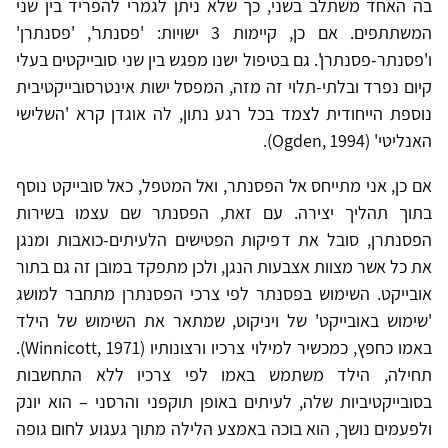
בה האחד משתלב בשני, כך שלא ניתן לגמרי להפריד בין שני
המשתתפים. אם כן, קיימות 3 ישויות: 'פסנתר', 'פסנתרן'
ו'פסנתר-פסנתרן'. גם בטיפול ישנו מפגש בין שני סובייקטים בעלי
קיום נפרד ובלתי-תלוי זה מזה, המפסל ישות אינטרסובייקטיבית
נוספת הייחודית לצמד בכל רגע נתון, לה אוגדן קרא 'השלישי
האנליטי' (Ogden, 1994).
אם כן, אני מתייחס אל הפסנתר, ואל המטפל, כאל סובייקט נוסף
בתוך תהליך יצירה. עם זאת, הפסנתר שם עצמו בשירות
הפסנתרן, סובל את דפיקות הפטישים הלעיתים-כואבות ומנגן
את כל אשר מצוות אצבעות הנגן, ולכן מתפקד במובן זה גם בתור
אובייקט. השימוש בפסנתר לפי צרכי הפסנתרן מתחבר למושג
'שימוש באובייקט' של ויניקוט, שמתאר את השימוש של הילד
באמו כחפץ, כמכשיר למילוי צרכיו ורצונותיו (Winnicott, 1971).
תחילה, הילד משתמש באמו לפי צרכיו ללא התחשבות
בסובייקטיביות שלה, לעיתים באופן תוקפני והרסני – הוא יונק
ולפעמים נושך, הוא בוכה באמצע הלילה מתוך געגוע לחום גופה