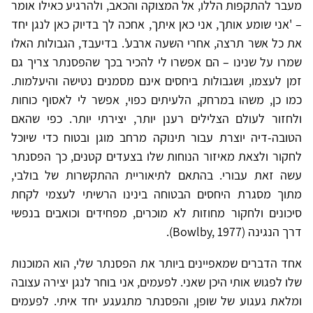
מעבר להתקפות הללו, אל המצוקה והכאב, ולהרגיע כאילו אומר
– 'אני שומע אותך, אני כאן איתך, אחכה לך בדיוק כאן לנגן יחד
את כל אשר תרצה, אחרי השעה ארבע'. בדיעבד, הגבולות האלו
שמרו על שנינו – הם אפשרו לי להכיר בכך שהפסנתר צריך גם
זמן לעצמו, ושגבולות ביחסים אינם מסמנים נטישה והיעלמות.
כמו כן, משהו במרחק, הלעיתים כפוי, אפשר לי לאסוף כוחות
ולחזור לעולם הצלילים רענן יותר, יצירתי יותר. כפי שהאם
הטובה-דיה יוצרת עבור תינוקה מרחב מוגן ובטוח כדי שיוכל
לחקור ולצאת מאיזור הנוחות שלו בצעדים קטנים, כך הפסנתר
עשה זאת עבורי. בהתאם לתיאוריית ההתקשרות של בולבי,
מתוך מסגרת היחסים הבטוחה בינינו הרשיתי לעצמי לקחת
סיכונים ולחקור מחוזות לא מוכרים, מפחידים וכואבים בנפשי
דרך הנגינה (Bowlby, 1977).
אחד הדברים שמאפיינים ביותר את הפסנתר שלי, הוא המוכנות
שלו לפגוש אותי היכן שאני. לפעמים, אני בוחר לנגן יצירה עצובה
ומלאת געגוע של שופן, והפסנתר מתגעגע יחד איתי. לפעמים