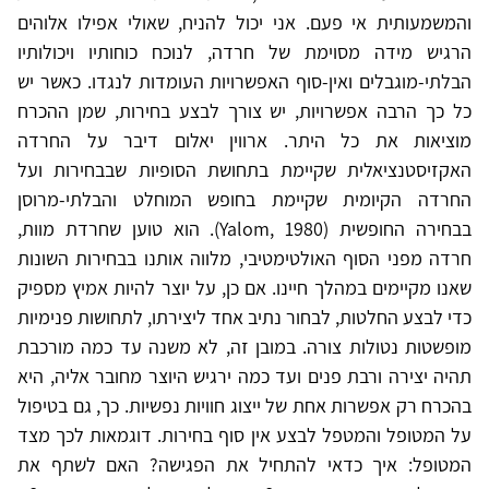
והמשמעותית אי פעם. אני יכול להניח, שאולי אפילו אלוהים
הרגיש מידה מסוימת של חרדה, לנוכח כוחותיו ויכולותיו
הבלתי-מוגבלים ואין-סוף האפשרויות העומדות לנגדו. כאשר יש
כל כך הרבה אפשרויות, יש צורך לבצע בחירות, שמן ההכרח
מוציאות את כל היתר. ארווין יאלום דיבר על החרדה
האקזיסטנציאלית שקיימת בתחושת הסופיות שבבחירות ועל
החרדה הקיומית שקיימת בחופש המוחלט והבלתי-מרוסן
בבחירה החופשית (Yalom, 1980). הוא טוען שחרדת מוות,
חרדה מפני הסוף האולטימטיבי, מלווה אותנו בבחירות השונות
שאנו מקיימים במהלך חיינו. אם כן, על יוצר להיות אמיץ מספיק
כדי לבצע החלטות, לבחור נתיב אחד ליצירתו, לתחושות פנימיות
מופשטות נטולות צורה. במובן זה, לא משנה עד כמה מורכבת
תהיה יצירה ורבת פנים ועד כמה ירגיש היוצר מחובר אליה, היא
בהכרח רק אפשרות אחת של ייצוג חוויות נפשיות. כך, גם בטיפול
על המטופל והמטפל לבצע אין סוף בחירות. דוגמאות לכך מצד
המטופל: איך כדאי להתחיל את הפגישה? האם לשתף את