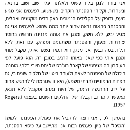
אני בוחר לנגן בלוז פשוט ולאלתר עליו שוב ושוב בהנאה
ובשחרור, וקלידי הפסנתר רוקדים בשעשוע. לפעמים אני מגיע
כועס, ודופק על הקלידים הנמוכים באקורדים מוקטנים ואפלים,
והפסנתר פתאום נראה שחור יותר ממה שהוא. לפעמים אני גם
מגיע יבש, ללא חשק, ומנגן את אותה מנגינה חרושה בחוסר
יצירתיות ומעוף, והפסנתר משתעמם ומפהק. עם זאת, ללא
תלות במה ובאיך אני מנגן, הוא תמיד נשאר איתי, מקבל אותי
ומנגן איתי כפי שאני באותו הרגע. במובן זה, הוא פועל לפי
העיקרון ההומניסטי של קארל רוג'רס של יחס חיובי בלתי-מותנה.
היכולת של הפסנתר לשאת ולעודד ביטוי של חלקים שונים בי, גם
הפחות הרמוניים (תרתי משמע), היא זו שגורמת לי להרגיש אהוב
על ידו. ההרגשה הזאת, של היות נאהב ומקובל ללא תנאי,
מאפשרת מרחב וקבלה של החלקים השונים בעצמי (Rogers,
1957).
בהמשך לכך, אני רוצה להקביל את פעולת הפסנתר למושג
'המיכל' של ביון. פעמים רבות אני מתיישב על כיסא הפסנתר,