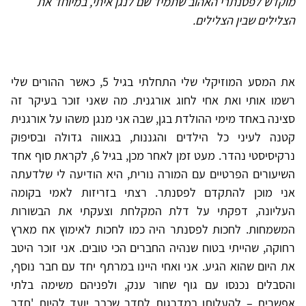
מוקדש לפסנתרי האהוב שתמיד שם לנגן איתי, במיוחד את
הצלילים שבין הצלילים.
את המסע המוזיקלי שלי התחלתי בגיל 5, כאשר ההורים שלי
רשמו אותי ואת אחי לחוג אורגנית. מה שאני זוכר בעיקר זה
סצינה באחד מימי ההולדת בגן, שבה אני מנגן משהו על אורגנית
קטנה לעיני כל הילדים והגננות, בגאווה גדולה ובסיפוק
נרקיסיסטי נהדר. מעט זמן לאחר מכן, בגיל 6, לקראת סוף אחד
השיעורים הפרטיים עם המורה נורית, היא הודיעה לי שלדעתה
אני מוכן להתקדם לפסנתר. רצתי בזריזות לאמי בקומה
העליונה, דפקתי על דלת המקלחת וצעקתי את הבשורות
המשמחות. לחכות לפסנתר היה כמו לחכות לאימוץ אח מארץ
רחוקה, שהייתי בטוח שנהיה החברים הכי טובים. אני זוכר היטב
את היום שהוא הגיע. אני ואחי היינו במרתף יחד עם חבר נוסף,
והסבלים נכנסו עם גוף שחור ענק, ולפניהם משימה בלתי
אפשרית – להעלותו במדרגות לחדר שכבר יועד להיות 'חדר