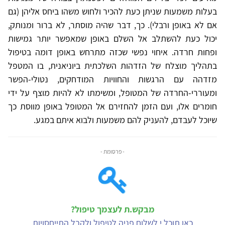
בעלות משמעות שניתן כעת להכיר ולחוש משהו ביחס אליהן (גם
אם לא באופן ורבלי). כך, דבר שהיה מוסתר, לא ברור ומנותק,
יכול כעת להשתלב אל השלם באופן שמאפשר יותר גמישות
ופחות חרדה. איחוי נפשי שכזה מתרחש באופן דומה בטיפול
בתהליך מוצלח של הזדהות השלכתית ביוניאנית, בו המטפל
מזדהה עם הרגשות והחוויות המודחקים, נטולי-הפשר
ומעוררי-החרדה של המטופל, ומשימתו לא להיות מוצף על ידי
חומרים אלו, ועם הזמן להחזירם אל המטופל באופן מווסת כך
שיוכל לעבדם, להעניק להם משמעות ולבוא איתם במגע.
- פרסומת -
מבקש.ת לעצמך טיפול?
כאן תוכל.י לשלוח פניה לטיפול ולקבל התייחסויות