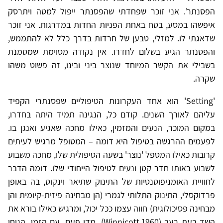
הפסנתר'. אני זוכר שפחדתי שהפסנתר ייפול למטה ויתרסק
איפשהו במסע, בטח באחת הפניות החדות במדרגות. אני זוכר
שדאגתי לו. למזלי, טבען של חרדות בדרך כלל לא להתממש,
והפסנתר הגיע בשלום לחדרו. אין נקודה מסוימת שמסמנת
בשבילי את הקשר המיוחד שנוצר ביני ובינו, זה פשוט משהו
שקרה.
'Setting' הוא אחד העקרונות הטיפוליים שפסנתרי הקפיד
עליהם לאורך השנים. קודם כל, הנגינה תמיד היתה בחדרו,
במקום המוכר, הנעים והמזמין, כאילו מחכה שאגיע ואנגן בו.
לפעמים ההרגשה בטיפול היא דומה – המטופל מרגיש לעיתים
קרובות כאילו המטפל 'נוצר' בשעה הטיפולית שלו, מחכה משבוע
לשבוע באותו חדר קטן ונעים לטיפול הייחודי שלו. דומה הדבר
לחוויית האומניפוטנטיות של התינוק שתיאר וינקוט, בה באופן
פרדוקסלי, התינוק התלותי לגמרי (הן מבחינה פיזית-קיומית והן
מבחינה פסיכולוגית) חווה עצמו ככל יכול, ומרגיש כאילו בורא את
השד בעת רעב (Winnicott,1960). מדי פעם, עם הזמן, הגיחו