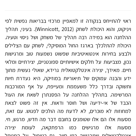
ראוי להתייחס בנקודה זו למאפיין מרכזי בבריאות נפשית לפי
ויניקוט, והוא היכולת לשחק (Winnicott, 2012‏). בעיני, תהליך
ההלחנה הוא במידה רבה תהליך של משחק ושל ניסוי וטעיה.
היכולת להתלכלך בארגז החול המוסיקלי, לשחק עם הצלילים
ולבצע בחירות אינטואיטיביות שפשוט נשמעות טוב ומרגישות
נכון, מצביעות על חלקים אישיותיים ספונטניים, יצירתיים ומלאי
חיים. מאידך, יצירה אינטלקטואלית גרידא, שאולי נעשית מתוך
ידע והבנה עמוקים של תיאוריות במוזיקה, היא נעדרת חיות
ותשוקה ובדרך כלל משעממת ומעייפת, על אף המורכבות
המרשימה. בתהליך ההלחנה על הפסנתרן לשאת את העול
הכבד של אי-ידיעה ושל חוסר ודאות. אין זה פשוט לצאת
למחוזות לא מוכרים, לא לדעת מה הולכים לפגוש. עם זאת,
מסעות אלו הם אלו שטומנים בחובם דבר מה חדש, מרגש, חי.
מסעות אלו מרגישים כמו הרפתקאה, לעומת יצירה
אינטלקטואלית שמרגישה כמו סיור. גם בטיפול, על המטפל