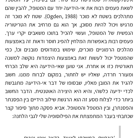
לשאת פעמים רבות את אי-הידיעה יחד עם המטופל, להבין שהם
מתהלכים בשטח לא מוכר (Ogden, 1988). שטח לא מוכר זה
מרגיש ויכול להיות מסוכן, אך הוא גם מרחיב את הטריטוריה
הנפשית של המטופל, ועשוי להכיל בתוכו משאבים יקרי ערך.
פעמים רבות באפשרות המלחין להפיג חוסר ודאות זה באמצעות
מהלכים הרמוניים מוכרים, שימוש במודוסים מובנים וכו', כפי
שהמטפל יכול לעשות זאת באמצעות היצמדות נוקשה למשנה
תאורטית כזו או אחרת. אני טוען שאי-הידיעה היא שלב הכרחי
ומעורר חרדה, שאליו יש לחתור, במקום לברוח ממנו. חשוב
להגיד את המובן מאליו, שבסופו של דבר אי-הידיעה מתגבשת
לכדי ידיעה כלשהי, והיא היא היצירה האוטנטית. הדבר החשוב
ביותר כדי לצלוח מסע זה הוא הרגשת שילוב הידיים בין הפסנתר
והפסנתרן, ובין המטפל והמטופל. אביא פסקה מתוך סיפור קצר
שכתבתי בעבר המתמצתת את הפילוסופיה שלי לגבי הלחנה:
'בינתיים, המשכתי לצעוד, בקצב איטי ונינוח,