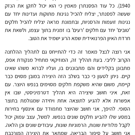
1940). כל עוד הפסנתרן מאמין כי הוא יכול לתקן את הנזק
שעשה לפסנתר, יצליח להכיל נגינות מתוקות ועדינות יחד עם
נגינות זועמות והרסניות, ובתמונת מראה יצליח להכיל חלקים
'טובים' יחד עם חלקים 'רעים' בו זמנית בתוך עצמו, ולשאת את
חרדת האיון הפרנואידית שמא הרע ישמיד את הטוב.
אני רוצה לנצל מאמר זה כדי להתייחס גם לתהליך ההלחנה
הקרוב לליבי. בעת תהליך זה, המוזיקאי מתחיל מנקודת אפס,
מתבונן בקלידים והם מתבוננים בו, ועליו לברוא משהו שאינו
קיים. ניתן לטעון כי כבר בשלב הזה היצירה במובן מסוים כבר
קיימת, משום שהיא משקפת חלקים מסוימים בנפש היוצר. עם
זאת, איני חושב שיצירה היא תהליך דטרמיניסטי, שבו אין
אפשרות אלא להגיע לתוצאה אחת ויחידה שמגולמת בתוצר
הסופי. להיפך, אני חושב שהיוצר מתמודד עם אינסוף בחירות
במסע שלו להביע חלקים שונים בנפשו. למשל, עצב עמוק יכול
לקבל מלודיות שונות, הרמוניות שונות, עיבודים שונים וכן הלאה.
אני חושב על סיפור הבריאה, שמתאר את היצירה המורכבת