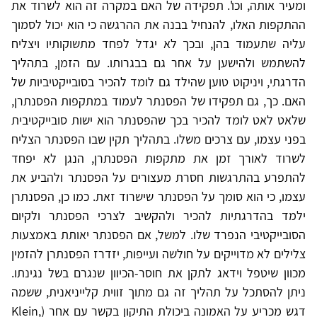
ומעיר אותה, וכו'. תפקידה של האם במקרה זה הוא לשרוד את
ההתקפות האלו, להנחיל בבנה את ההרגשה כי הוא יכול לסמוך
עליה שתעמוד בהן, ובכך לא יגדל לפחד מתשוקותיו ויצליח
להשתמש ולהישען על אחר גם בבגרותו. עם הזמן, בתהליך
הדרגתי, ויניקוט טוען שהילד גם לומד להכיר בסובייקטיביות של
האם. כך, גם תפקידו של הפסנתר לעמוד במתקפות הפסנתרן,
שלאט לאט לומד להכיר בכך שהפסנתר הוא ישות סובייקטיבית
בפני עצמו, עם צרכים משלו. בתהליך תקין שבו הפסנתר הצליח
לשרוד לאורך זמן את מתקפות הפסנתרן, הנגן לא יפחד
להתפרע בהתרגשות חסרת מעצורים על הפסנתר ולהביע את
עצמו, כי הוא סומך על הפסנתר שישרוד זאת. כמו כן, הפסנתרן
ילמד בהדרגתיות להכיר ולהקשיב לצרכי הפסנתר ולקיום
הסובייקטיבי הנפרד שלו. למשל, אם הפסנתר יאותת באמצעות
צלילים לא מדוייקים על חולשה ועייפות, יזדרז הפסנתרן להזמין
מכוון שיטפל וידאג לתקן את חוסר-הכיוון שנגרם בשל נגינתו.
ניתן להסתכל על תהליך זה גם מתוך זווית קלייניאנית, ששמה
דגש מכריע על האמונה ביכולת התיקון בקשר עם אחר (Klein,