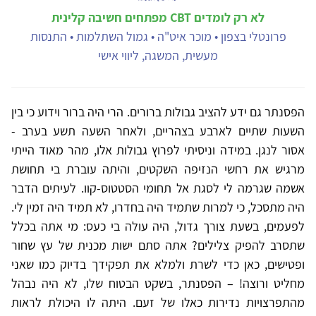
לא רק לומדים CBT מפתחים חשיבה קלינית
פרונטלי בצפון • מוכר איט"ה • גמול השתלמות • התנסות
מעשית, המשגה, ליווי אישי
הפסנתר גם ידע להציב גבולות ברורים. הרי היה ברור וידוע כי בין
השעות שתיים לארבע בצהריים, ולאחר השעה תשע בערב -
אסור לנגן. במידה וניסיתי לפרוץ גבולות אלו, מהר מאוד הייתי
מרגיש את רחשי הנזיפה השקטים, והיתה עוברת בי תחושת
אשמה שגרמה לי לסגת אל תחומי הסטטוס-קוו. לעיתים הדבר
היה מתסכל, כי למרות שתמיד היה בחדרו, לא תמיד היה זמין לי.
לפעמים, בשעת צורך גדול, היה עולה בי כעס: מי אתה בכלל
שתסרב להפיק צלילים? אתה סתם ישות מכנית של עץ שחור
ופטישים, כאן כדי לשרת ולמלא את תפקידך בדיוק כמו שאני
מחליט ורוצה! – הפסנתר, בשקט הבטוח שלו, לא היה נבהל
מהתפרצויות נדירות כאלו של זעם. היתה לו היכולת לראות