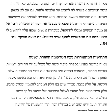
מאיה חוותה את וועדת האתיקה כָּהורים המֵגֵנים, שמעולם לא היו לה,
אשר תמיכתם אפשרה לה לתבוע את עלבונה ולזנוח, גם אם לא באופן
מוחלט, את תחושות האשם הכבדות. היא מסכמת לעצמה את משמעות
העימות:
ניתנה לי הזדמנות ומצאתי בעצמי את הכוחות והיכולת לדבר אל
נון מגובה העיניים ומבלי להתקפל, בנוכחות אנשים שכפו עליו להקשיב לי
ומנעו ממנו את האפשרות לנפנף אותי בביטול- וזה בעצם העיקר. עמ'
154.
התחושות המתעוררות נוכח הטראומה החוזרת ונשנית
מאיה פורשת בפנינו בספרה סיפור קשה של ניצול על ידי ההורים ודמויות
הוריות אחרות, ומתארת בצורה חיה ומרגשת את דרכי ההתמודדות שלה
ואופן הישרדותה. היא עונה על חלק מן החידתיות הכרוכה באינטראקציה
הקשה. על חלק בלבד, מכיוון שיש בנו חלק המסרב להאמין ומסרב להבין.
חלק אשר רוצה בכל מאודו לשלול היתכנות של פגיעה כל כך קשה
בחלשים ובאהובים. חלק שנאבק בנטיות האינצסטואליות הקיימות בנו
והנידחות על ידינו שוב ושוב בבהלה רבה, תוך הישענות על הידיעה