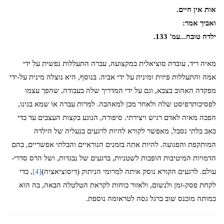
אות אין חיים.
ואביך אמר:
ילדה טובה...עמ' 133.
מאיה ריד, עובדת סוציאלית במקצועה, עברה התעללות נפשית על ידי
אמה והתעללות פיזית ומינית על ידי אביה. בנוסף, היא נוצלה מינית על-ידי
מפקדה האהוב בצבא, וגם על ידי המדריך שלה בעבודה, שהפך עצמו
לפסיכותרפיסט שלה ולאחר מכן למאהבה. למרות עברה או שמא בגינו,
הפכה מאיה לאדם רגיש ויצירתי. סיפורה, הנוגע בקצות העצבים עד כדי
כאב בלתי נסבל, מאפשר לקורא להיות לרגעים בנעליה של הילדה
המותקפת והפגועה. להיות אתה בזמנים הנוראיים והבלתי אפשריים, בהם
הדמויות המיטיבות הופכות לשטניות, ברגעים של נבגדות, ושל הרס סדרי-
עולם. לרגעים הקורא נוסק איתה למרומי הניתוק (דיסוציאציה)
[4]
, כדי
לקחת פסק-זמן ולנשום, ולאזור כוחות לקראת הטלטלה הבאה, בה הוא
כמותה מוכנס שוב ברגל גסה לטראומה נוספת.