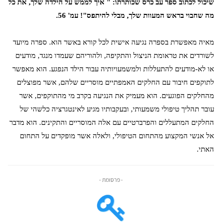
שיכול לכתוב ספר עב כרס שכותרתו: " איך לממש על הילדה שלך, את כל
מה שחבוי בראש המעוות שלך, מבלי להיתפס"! עמ' 56.
מאיה מאפשרת בספרה נגיעה אישית לכל קורא באשר הוא. ספרה מיועד
לשורדים את טראומת הניצול והתקיפה, ולהוריהם שעמדו מנגד, מודעים
או לא-מודעים להתעללות ולמשמעויותיה עבור הילד הנפגע. הוא מאפשר
לתוקפים חיבור עם החלקים האמפתיים מוסריים שלהם, אשר מפוצלים
מהחלקים הפוגעים. הוא מעמיק את הנגיעה בקרב מי מהתוקפים, אשר
עובר תהליך טיפולי משמעותי, ובעקבותיו מגיע לאינטגרציה כלשהי של
החלקים המתעללים והפרברטיים עם אלה המוסריים והתקינים. הוא מדבר
אל אנשי המקצוע מהתחום הטיפולי,
ולאלה אשר מופקדים על התחום
האתי.
- פרסומת -