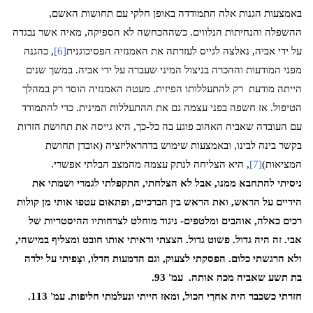
באמצעות הגנות אלה התמודדה באופן חלקי עם תחושות האשם,
ההשפלה והנחיתות הנלווים. כשההכחשה לא הספיקה, מאיה אשר נבגדה
על ידי אביה, נאלצה לגייס לעזרתה את האמנזיה הפסיכוגנית
[6]
, כהגנה
מפני המודעות וההכרה בניצול המיני שעברה על ידי אביה. במשך שנים
הייתה מודעת
רק להתעללותו הפיזית. מעטה האמנזיה הוסר רק במהלך
הטיפול. אז חשפה בפני עצמה גם את ההתעללות המינית. כדי להתמודד
עם העובדה שאביה האהוב פוגע בה כל-כך, היא גייסה את תחושת הזרות
בקשר בינה לבינו, ובאמצעות שימוש בדהראליזציה (אובדן תחושת
המציאות)
[7]
, היא הצליחה לנתק עצמה מהמצב הבלתי אפשרי.
ניסיתי להתחבא ממנו, אבל לא הצלחתי, התקפלתי לגמרי ושמתי את
הידיים על הראש, ואת הראש בין הברכיים, ופתאום עטפו אותי מן קולות
רכים כאלה, אוהבים ומלטפים- ניגוד מוחלט לצרחותיו ההיסטריות של
אבי. זה היה גדול. פשוט גדול. הצצתי וראיתי אותו חובט ומצליף במישהי,
ולא הרגשתי כלום. הפסקתי לצעוק, וגם הדמעות חדלו, וצָפיתי על ילדה
בת תשע שאביה מכה אותה.
עמ' 93.
חזרתי כשכבר היה אחרֵי הכול, ומאז הייתי ונעלמתי חליפות. עמ' 113.