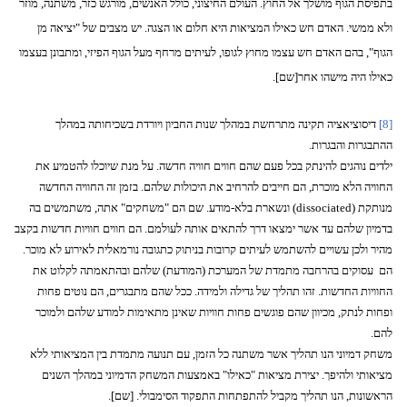
בתפיסת הגוף מושלך אל החוץ. העולם החיצוני, כולל האנשים, מורגש כזר, משתנה, מוזר
ולא ממשי. האדם חש כאילו המציאות היא חלום או הצגה. יש מצבים של "יציאה מן
הגוף", בהם האדם חש עצמו מחוץ לגופו, לעיתים מרחף מעל הגוף הפיזי, ומתבונן בעצמו
כאילו היה מישהו אחר[שם].
[8]
דיסוציאציה תקינה מתרחשת במהלך שנות החביון ויורדת בשכיחותה במהלך
ההתבגרות והבגרות.
ילדים נוהגים להינתק בכל פעם שהם חווים חוויה חדשה. על מנת שיוכלו להטמיע את
החוויה הלא מוכרת, הם חייבים להרחיב את היכולות שלהם. בזמן זה החוויה החדשה
מנותקת (
dissociated
) ונשארת בלא-מודע. שם הם "משחקים" אתה, משתמשים בה
בדמיון שלהם עד אשר ימצאו דרך להתאים אותה לעולמם. הם חווים חוויות חדשות בקצב
מהיר ולכן עשויים להשתמש לעיתים קרובות בניתוק כתגובה נורמאלית לאירוע לא מוכר.
הם
עסוקים בהרחבה מתמדת של המערכת (המודעת) שלהם ובהתאמתה לקלוט את
החוויות החדשות. זהו תהליך של גדילה ולמידה. ככל שהם מתבגרים, הם נוטים פחות
ופחות לנתק, מכיוון שהם פוגשים פחות חוויות שאינן מתאימות למודע שלהם ולמוכר
להם.
משחק דמיוני הנו תהליך אשר משתנה כל הזמן, עם תנועה מתמדת בין המציאותי ללא
מציאותי ולהיפך. יצירת מציאות "כאילו" באמצעות המשחק הדמיוני במהלך השנים
הראשונות, הנו תהליך מקביל להתפתחות התפקוד הסימבולי. [שם].