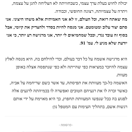
יכולה לחוש בעלת ערך עצמי, כשבחוויתה לא הצליחה להגן על עצמה,
ויתרה על עצמיותה, רצונה החופשי, וכבודה.
מה שאתה רואה, וכל העולם, זו לא אני האמיתית אלא משהו חיצוני. אני
סתם יצור עלוב ומטומטם. אני מנסה להיות בסדר ולהצדיק את קיומי, אבל
בסוף זה עובד נגדי, וככל שמחמיאים לי יותר, אני מרגישה רע יותר, כי אני
יודעת שלא מגיע לי. עמ' 91.
היא מרגישה אשמה על כל דבר בעולם, וכדי להילחם בה, היא מנסה לאלץ
עצמה להיזכר במציאות כפי שהייתה ולא כפי שנתפסה אצלה באופן
מעוות.
האשמה כל-כך מעוותת את תפיסתה, עד אשר כשם שריחמה על אביה,
כאשר זכרה לו את רגעיהם הטובים ואפשרה לו בכמיהתה לרגעים אלה
לפגוע בה ככל שנפשו המעוותת תחפוץ, כך היא מאוימת על ידי אותם
רגשות אשם, בתהליך העימות עם המטפל נון:
- פרסומת -