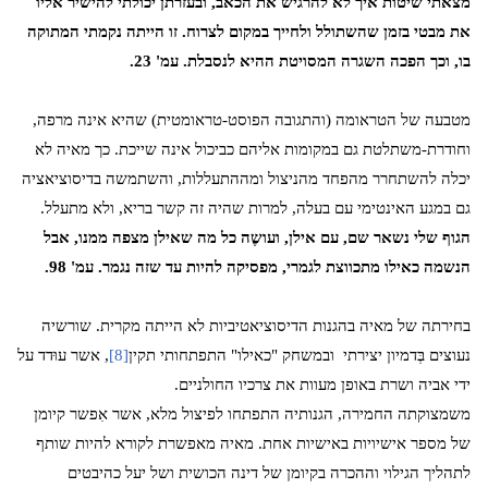
מצאתי שיטות איך לא להרגיש את הכאב, ובעזרתן יכולתי להישיר אליו
את מבטי בזמן שהשתולל ולחייך במקום לצרוח. זו הייתה נקמתי המתוקה
בו, וכך הפכה השגרה המסויטת ההיא לנסבלת. עמ' 23.
מטבעה של הטראומה (והתגובה הפוסט-טראומטית) שהיא אינה מרפה,
וחודרת-משתלטת גם במקומות אליהם כביכול אינה שייכת. כך מאיה לא
יכלה להשתחרר מהפחד מהניצול ומההתעללות, והשתמשה בדיסוציאציה
גם במגע האינטימי עם בעלה, למרות שהיה זה קשר בריא, ולא מתעלל.
הגוף שלי נשאר שם, עם אילן, ועושֶה כל מה שאילן מצפה ממנו, אבל
הנשמה כאילו מתכווצת לגמרי, מפסיקה להיות עד שזה נגמר. עמ' 98.
בחירתה של מאיה בהגנות הדיסוציאטיביות לא הייתה מקרית. שורשיה
נעוצים בְּדמיון יצירתי
ובמשחק "כאילו" התפתחותי תקין
[8]
, אשר עוּדד על
ידי אביה ושרת באופן מעוות את צרכיו החולניים.
משמצוקתה החמירה, הגנותיה התפתחו לפיצול מלא, אשר אִפשר קיומן
של מספר אישיויות באישיות אחת. מאיה מאפשרת לקורא להיות שותף
לתהליך הגילוי וההכרה בקיומן של דינה הכושית ושל יעל כהיבטים