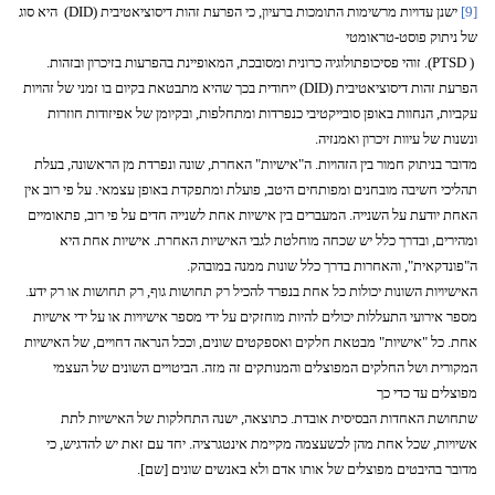
[9]
ישנן עדויות מרשימות התומכות ברעיון, כי הפרעת זהות דיסוציאטיבית
(DID)
היא סוג
של ניתוק פוסט-טראומטי
(
PTSD
). זוהי פסיכופתולוגיה כרונית ומסובכת, המאופיינת בהפרעות בזיכרון ובזהות.
הפרעת זהות דיסוציאטיבית
DID)
) ייחודית בכך שהיא מתבטאת בקיום בו זמני של זהויות
עקביות, הנחוות באופן סובייקטיבי כנפרדות ומתחלפות, ובקיומן של אפיזודות חוזרות
ונשנות של עיוות זיכרון ואמנזיה.
מדובר בניתוק חמור בין הזהויות. ה"אישיות" האחרת, שונה ונפרדת מן הראשונה, בעלת
תהליכי חשיבה מובחנים ומפותחים היטב, פועלת ומתפקדת באופן עצמאי. על פי רוב אין
האחת יודעת על השנייה. המעברים בין אישיות אחת לשנייה חדים על פי רוב, פתאומיים
ומהירים, ובדרך כלל יש שכחה מוחלטת לגבי האישיות האחרת. אישיות אחת היא
ה"פונדקאית", והאחרות בדרך כלל שונות ממנה במובהק.
האישיויות השונות יכולות כל אחת בנפרד להכיל רק תחושות גוף, רק תחושות או רק ידע.
מספר אירועי התעללות יכולים להיות מוחזקים על ידי מספר אישיויות או על ידי אישיות
אחת. כל "אישיות" מבטאת חלקים ואספקטים שונים, וככל הנראה דחויים, של האישיות
המקורית ושל החלקים המפוצלים והמנותקים זה מזה. הביטויים השונים של העצמי
מפוצלים עד כדי כך
שתחושת האחדות הבסיסית אובדת. כתוצאה, ישנה התחלקות של האישיות לתת
אשיויות, שכל אחת מהן לכשעצמה מקיימת אינטגרציה. יחד עם זאת יש להדגיש, כי
מדובר בהיבטים מפוצלים של אותו אדם ולא באנשים שונים [שם].