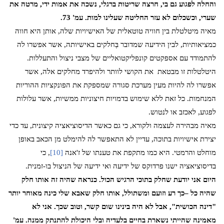
והחלה לפגוע גם בי, חרצה שריטות ברגלי, נשכה את אמות ידי, מרטה את
שערי, וכשכלום לא עזר החליטה שעלינו למות. עמ' 73.
מאיה מיטלטלת בין חוויה טוטאלית של האישיויות שלה, אותן היא חווה
כמציאותיות, לבין הידיעה שמדובר בְּחלקים באישיותה, אשר אפשרו לה
להתמודד עם אספקטים קונפליקטואליים של מצבי ניצול והתעללות.
היטלטלות זו מבטאת
את הקושי לוותר ולהיפרד מחלקים אלה, אשר
אפשרו לה להיות מעין מערכת סגורה שמספקת את הפונקציות ההוריות
המנחמות. כל זאת ללא שימוש בדמויות חיצוניות ממשיות, אשר עלולות
לפגוע, לאכזב או לנטוש.
מאיה מבהירה לעצמה ולקורא, כי גם כאשר הדיסוציאציה קיצונית, עד כדי
יצירת אישיויות בתוכה, עדיין לא התאפשר לה להימלט מן הכאב באופן
מוחלט והרמטי. היא כמו מתקפת את טענתו של ז'אנה
[10]
, כי
בדיסוציאציה ישנו פרדוקס של ידיעה ואי ידיעה של הניצול בו-זמנית.
היום אני יודעת שחלק בתוכי הרגיש הכול. כנראה שהיה זה אותו חלק
שהיה כל –כך רע וזועם ומשתולל, אותו חלק שאבא שלי כינה מאוחר יותר
"דינה הכושית", אבל לא היה בינינו שום קשר, וטוב שכך. אני לא
מאמינה שהייתי נשארת בחיים בלעדיה ובלי היכולת להתנתק ממנה. עמ'