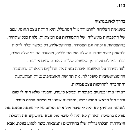
113.
בדרך לאינטגרציה
כשמאיה הצליחה להתמודד מול המתעלל, היא חוותה עצב תהומי. עצב
של התפכחות מאשליה. של התמודדות עם המציאות, נלוזה ככל שתהיה.
בְּהתפכחות זו זכתה וגם הפסידה. פרדוקסאלית, רק כאשר יכלה לראות
ולהאמין לאימפוטנציה שלה מול מתעלליה, ולהעדר הסיכוי שלה מולם,
יכלה כמו להתנקות מן האשמה שלוותה אותה שנים ארוכות.
לצד הויתור על האשמה איבדה מאיה את החלקים המאניים שההגנות
הדיסוציאטיביות סיפקו לה, את תחושת האומניפוטנטיות המתעתעת
והתחברה לתחושות עצב עמוקות.
ראיתי אותו בעיניים מפוכחות ובמלא כיעורו, והבנתי שלא היה לי שום
סיכוי מול הראש החולני שלו, והפגיעה שפגע בי הייתה הרבה מעבר
לפגיעה הפיזית; לא היה לי סיכוי מול אדם המונע על ידי שנאה ומוצא את
פורקנו ברמיסת האחר; לא היה לי סיכוי מול אבא שהשקיע את היכולת
היצירתית הבלתי נדלית שלו בחידושים והמצאות כיצד לפגוע בזולת, אבא