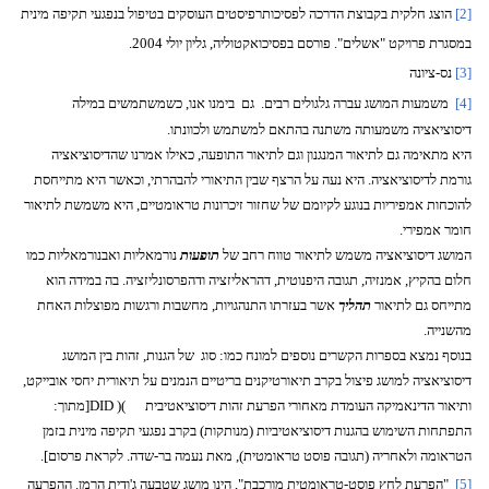
[2]
הוצג חלקית בקבוצת הדרכה לפסיכותרפיסטים העוסקים בטיפול בנפגעי תקיפה מינית
במסגרת פרויקט "אשלים". פורסם בפסיכואקטוליה, גליון יולי 2004.
[3]
נס-ציונה
[4]
משמעות המושג עברה גלגולים רבים.
גם
בימנו אנו, כשמשתמשים במילה
דיסוציאציה משמעותה משתנה בהתאם למשתמש ולכוונתו.
היא מתאימה גם לתיאור המנגנון וגם לתיאור התופעה, כאילו אמרנו שהדיסוציאציה
גורמת לדיסוציאציה. היא נעה על הרצף שבין התיאורי להבהרתי, וכאשר היא מתייחסת
להוכחות אמפיריות בנוגע לקיומם של שחזור זיכרונות טראומטיים, היא משמשת לתיאור
חומר אמפירי.
המושג דיסוציאציה משמש לתיאור טווח רחב של
תופעות
נורמאליות ואבנורמאליות כמו
חלום בהקיץ, אמנזיה, תגובה היפנוטית, דהראליזציה ודהפרסונליזציה. בה במידה הוא
מתייחס גם לתיאור
תהליך
אשר בעזרתו התנהגויות, מחשבות ורגשות מפוצלות האחת
מהשנייה.
בנוסף נמצא בספרות הקשרים נוספים למונח כמו: סוג
של הגנות, זהות בין המושג
דיסוציאציה למושג פיצול בקרב תיאורטיקנים בריטיים הנמנים על תיאורית יחסי אובייקט,
ותיאור הדינאמיקה העומדת מאחורי הפרעת זהות דיסוציאטיבית
(
DID )
[מתוך:
התפתחות השימוש בהגנות דיסוציאטיביות (מנותקות) בקרב נפגעי תקיפה מינית בזמן
הטראומה ולאחריה (תגובה פוסט טראומטית), מאת נעמה בר-שדה. לקראת פרסום].
[5]
"הפרעת לחץ פוסט-טראומטית מורכבת", הינו מושג שטבעה ג'ודית הרמן. ההפרעה