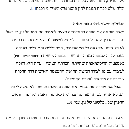
גילוי עריות, חוזר ונשנה על ידי דמויות הוריות שונות. עולמה של מי שלא
יכלה שלא לפתח תגובת לחץ פוסט-טראומטית מורכבת
[5]
.
העימות ומשמעותו עבור מאיה
מאיה פותחת את ספרה בהחלטתה לצאת לעימות עם המטפל נון, שנכשל
והפך ממדריך למטפל ואחר כך למנצל (
abuser
). היא מתעמתת בספרה
לא רק איתו, אלא עם כל המתעלמים, המתעללים והמנצלים בעברה.
בעבר קנתה לעצמה מאיה
תחושת העצמה אישית
(empowerment)
באמצעות הדיסוציאציה שהייתה 'חברתה הטובה' . עתה היא זקוקה
לעימות עם נון לצורך רכישת תחושת ההעצמה האישית דרך ההכרה
שתזכה לה מהאחר (וועדת האתיקה).
...אבל אני מכירה את עצמי: אם הוועדה תשתכנע שנון לא עשה לי כל
רע, לא אהיה בטוחה עוד מה נכון ומה לא, מה האמת ומה פרי הראש
הדפוק שלי, בלשונו של נון. עמ' 10.
היא חרדה מפני האפשרות שבעימות זה תצא מובסת, אולם הצורך בקניית
שליטה על חייה בוער בה יותר מן הפחד.