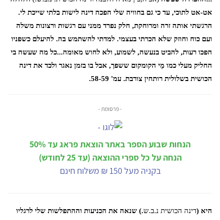
אט-אט לתוכי, עד כי גם בחוויה שלי הפכה דינה לישות בלתי שייכת לי.
הרגשתי אותה זרה ומרוחקת, חלק נפרד ממני עם רגשות ורצונות משלה
ועם כוח וחוזק שלא הכרתי בעצמי. למדתי להשתמש בה. להיעלם כשפניו
הפכו רעות, להביט בנעשה, לשמוע, ולא לחוש מאומה...כל מה שעשה בי
החליק מעלי כמו מֵי הקומקום ששפך, אבל בו בזמן נאגר ולכד את דינה
הכושית בשלולית רותחין צורבת. עמ' 58-59.
- פרסומת -
הנחות שבוע הספר באתר הוצאת פראג עד 50%
הנחה על כל ספרי ההוצאה (עד 25 לחודש)
בקניה מעל 150 ₪ משלוח חינם
היא (
דינה הכושית
נ.ב.ש
.) שנאה את הכניעות וההתפלשות שלי לרגליו