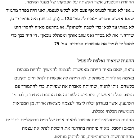
החוזרת והנשנית, אשר הקשתה על הפסקתו של מעגל האימה.
...אני לא מעזה לכעוס אף פעם ולא לבקש לעצמי, ואני חיה בפחד מתמיד
שמא אנשים ודברים ייגמרו לי. עמ' 124... (
נון, נ.ב.ש.)
היה אומר :" נו,
לא באתי עד לכאן כדי לשבת ולשתוק", או בתרגום מאיה לחסרי חוט
שדרה:" את לא בסדר ואני עוזב אותך ומסתלק מכאן". די היה בכך כדי
לחסל לי לגמרי את אפשרות הבחירה. עמ' 79.
ההגנות שמאיה נאלצת להפעיל
נראה, שאם מאיה הייתה מאפשרת לעצמה להמשיך ולהיות מוצפת
באימה או להיות משותקת, לא הייתה לה אפשרות לנהל חיים תקינים
כלשהם. ניתן להניח, שהייתה מאבדת את שפיותה. כדי להתמודד עם
המצב הבלתי אפשרי, היא גייסה לעזרתה את ההגנות היחידות, לבד מן
השיגעון, אשר בעזרתן יכלה ליצור לעצמה מציאות אחרת מן המציאות
הממשית הבלתי נסבלת.
ההגנות הדיסוציאטיביות אפשרו למאיה איים של חיים נורמאליים בתוך ים
הכאב והסבל. מאיה פיתחה בהדרגה את היכולת לנתק את עצמה
מההתרחשות הטראומטית, עד לניתוק מוחלט.