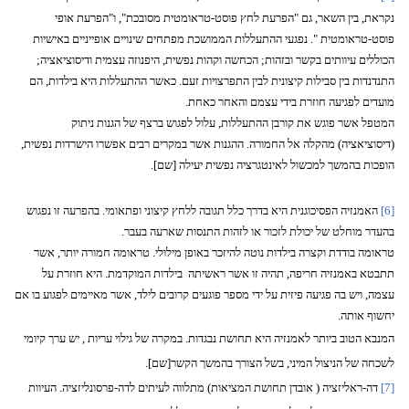
נקראת, בין השאר, גם "הפרעת לחץ פוסט-טראומטית מסובכת", ו"הפרעת אופי
פוסט-טראומטית ". נפגעי ההתעללות הממושכת מפתחים שינויים אופייניים באישיות
הכוללים עיוותים בקשר ובזהות; הכחשה וקהות נפשית, היפנוזה עצמית ודיסוציאציה;
התנדנדות בין סבילות קיצונית לבין התפרצויות זעם. כאשר ההתעללות היא בילדות, הם
מועדים לפגיעה חוזרת בידי עצמם והאחר כאחת.
המטפל אשר פוגש את קורבן ההתעללות, עלול לפגוש ברצף של הגנות ניתוק
(דיסוציאציה) מהקלה אל החמורה. ההגנות אשר במקרים רבים אפשרו הישרדות נפשית,
הופכות בהמשך למכשול לאינטגרציה נפשית יעילה [שם].
[6]
האמנזיה הפסיכוגנית היא בדרך כלל תגובה ללחץ קיצוני ופתאומי. בהפרעה זו נפגוש
בהעדר מוחלט של יכולת לזכור או לזהות התנסות שארעה בעבר.
טראומה בודדת וקצרה בילדות נוטה להיזכר באופן מילולי. טראומה חמורה יותר, אשר
תתבטא באמנזיה חריפה, תהיה זו אשר ראשיתה
בילדות המוקדמת. היא חוזרת על
עצמה, ויש בה פגיעה פיזית על ידי מספר פוגעים קרובים לילד, אשר מאיימים לפגוע בו אם
יחשוף אותה.
המנבא הטוב ביותר לאמנזיה היא תחושת נבגדות. במקרה של גילוי עריות , יש ערך קיומי
לשכחה של הניצול המיני, בשל הצורך בהמשך הקשר[שם].
[7]
דה-ראליזציה ( אובדן תחושת המציאות) מתלווה לעיתים לדה-פרסונליזציה. העיוות