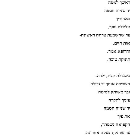
ראשך למטה
יד שנייה חבטה
באחוריך
טלטלה גופך,
עד שהשמעת צרחה ראשונה-
אות חיים.
והרופא אמר:
תינוקת טובה.
כשגדלת קצת, ילדה-
השכיבה אותך יד גדולה
גבך משותק לָמיטה
עיניך לתקרה
יד שנייה חסמה
את פיך
הקפיאה נשמתך,
עד שחנקְתְ צעקה אחרונה-