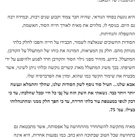
המופנמת של הטאבו.
היא נוגעת בפחד הנוראי, שהיה חבר צמוד וקבוע שנים רבות, ובמידה רבה
גם היום. בנוסף לו, מלווים את מאיה לאורך חייה הסוד, האשמה,
ההשפלה והנחיתות.
הסודות החשוכים שנאלצה לשמור, הכבידו על חייה והפכו לחלק בלתי
מנותק מהם. חלק מן המציאות, המזינה את כוחו של המתעלל על הקורבן.
המתעלל, כידוע, מזהיר מפני גילוי הסוד והקורבן חרד לפגוע ולהיפגע על ידי
חשיפתו. בכך משיג המתעלל מארג קשרים נוקשה ובלתי ניתן לשינוי, אשר
מבטיח את שימור הקשר כמו שהוא, ומזין את הפרברסיה שלו.
אבא שלנו... הטיל סוד נוסף לשק הסודות שלנו, שהלך והתמלא ונעשה
יותר ויותר כבד. נשאתי את השק הזה על גָבִּי כל חיי ובכל שהלכתי, עד כי
דבק לגופי כמעטפת עור בלתי חדירה, עד כי הפך חלק ממני ומהתנהלותי
בצילו. עמ' 75.
מאיה מתקשה להשתחרר מהתחושה על אפסותה, אשר מתבטאת גם
בתחושה שכל הטוב שבתוכה הוא כוזב. כמו נפגעות אחרות, היא אינה