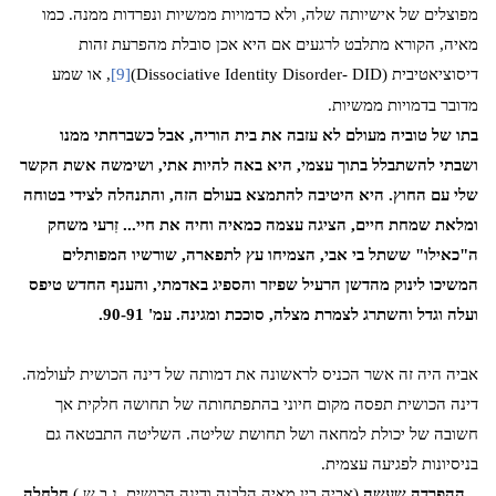
מפוצלים של אישיותה שלה, ולא כדמויות ממשיות ונפרדות ממנה. כמו
מאיה, הקורא מתלבט לרגעים אם היא אכן סובלת מהפרעת זהות
דיסוציאטיבית (
Dissociative Identity Disorder- DID
)
[9]
, או שמע
מדובר בדמויות ממשיות.
בתו של טוביה מעולם לא עזבה את בית הוריה, אבל כשברחתי ממנו
ושבתי להשתבלל בתוך עצמי, היא באה להיות אתי, ושימשה אשת הקשר
שלי עם החוץ. היא היטיבה להתמצא בעולם הזה, והתנהלה לצידי בטוחה
ומלאת שמחת חיים, הציגה עצמה כמאיה וחיה את חיי... זִרעי משחק
ה"כאילו" ששתל בי אבי, הצמיחו עץ לתפארה, שורשיו המפותלים
המשיכו לינוק מהדשן הרעיל שפיזר והספיג באדמתי, והענף החדש טיפס
ועלה וגדל והשתרג לצמרת מצלה, סוככת ומגינה. עמ' 90-91
.
אביה היה זה אשר הכניס לראשונה את דמותה של דינה הכושית לעולמה.
דינה הכושית תפסה מקום חיוני בהתפתחותה של תחושה חלקית אך
חשובה של יכולת למחאה ושל תחושת שליטה. השליטה התבטאה גם
בניסיונות לפגיעה עצמית.
...ההפרדה שעשה
(אביה,בין מאיה הלבנה ודינה הכושית. נ.ב.ש.)
חלחלה