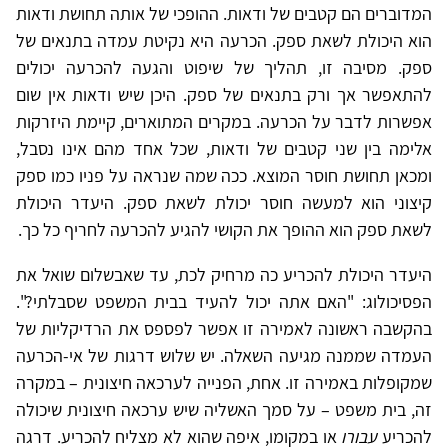
המדוברים הם קטבים של ודאות. ההופכי של אותה תחושת ודאות
הוא היכולת לשאת ספק. הכרעה היא נקיטת עמדה בתנאים של
ספק. מסיבה זו, תהליך של שיפוט והגעה להכרעה יכולים
להתאפשר אך ורק בתנאים של ספק. היכן שיש ודאות אין שום
אפשרות לדבר על הכרעה. במקרים המתוארים, קיימת היזרקות
אלימה בין שני קטבים של ודאות, שכל אחד מהם אינו נסבל,
ומכאן תחושת חוסר המוצא. ככה שמה שנראה על פניו כמו ספק
קיצוני הוא למעשה חוסר יכולת לשאת ספק. היעדר היכולת
לשאת ספק הוא ההופך את הקושי להגיע להכרעה לחריף כל כך.
היעדר היכולת להכריע כה מרחיק לכת, עד שאבשלום שואל את
הפסיכולוג: "האם אתה יכול להעיד בבית המשפט שסבלתי?".
בהקשבה ראשונה לאמירה זו אפשר לפספס את הרדיקליות של
העמדה שממנה מגיעה השאלה. יש שלוש דרגות של אי-הכרעה
שמקופלות באמירה זו. אחת, הפנייה לערכאה חיצונית – במקרה
זה, בית משפט – על סמך האשליה שיש ערכאה חיצונית שיכולה
להכריע
עבורו
או במקומו, איפה שהוא לא מצליח להכריע. דרגה