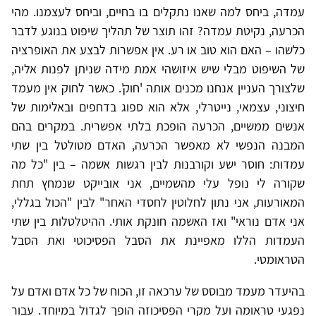
עמדה, ביחס למה שאנו נתקלים בו בחיים, וביחס לעצמנו. מהי
הכרעה, נקיטת עמדה? זהו תוצר של תהליך שיפוט בנוגע לדבר
כלשהו – האם הוא טוב או רע. אין אפשרות לבצע את האופרציה
של השיפוט מבלי שיש איזושהי אמת מידה שניתן לפנות אליה,
שלצורך העניין אנחנו מכנים אותה 'חוק'. כאשר לחוק אין מעמד
חיצוני, עצמאי, נייטרלי, אלא הוא ספוג בדחפים ובאלימות של
אנשים ממשיים, הכרעה הופכת בלתי אפשרית. במקרים בהם
המבנה הנפשי לא מאפשר הכרעה, האדם מטולטל בין שתי
עמדות: חוסר ישע וקורבנות לבין רגשות אשמה – בין "כל מה
שקורה לי נופל עלי מהשמיים, אני אובייקט שנמחץ תחת
המאורעות, אני נתון לחלוטין לחסדי האחר" לבין "הכול בגללי,
אני אדם נוראי" ואז האשמה חונקת אותי. ההיטלטלות בין שתי
העמדות הללו מאפיינת את הסבל הפסיכוטי ואת הסבל
הטראומטי.
בהיעדר מעמד מבוסס של ערכאה זו, הכוח של כל אדם ואדם על
נפגעי טראומה ועל מקרי הפסיכוזה הופך לגדול במיוחד. עבור