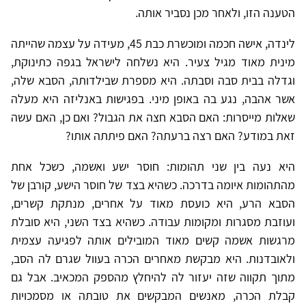
הטענה הזו, ולאחר מכן נסביר אותה.
לינדה, אישה חכמה ומוכשרת כבת 45, מעידה על עצמה שהייתה
מינית מאוד מגיל צעיר. היא נשלחה לישראל בגפה כתינוקת,
וגדלה בבית סבה וסבתה. היא מספרת שבילדותה, הסבא שלה,
אשר אהבה, נגע בה באופן מיני. בפגישות באנליזה היא מעלה
שאלות מייסרות: האם הסבא חצה את הגבול? ואם כן, האם עשה
זאת במודע? האם רצה ברעתה? האם פיתתה אותו?
היא נעה בין שני תהומות: חוסר ישע ואשמה, כשכל אחת
מהתהומות איומה בדרכה. כשהיא בצד של חוסר הישע, קורבן של
הסבא הרע, היא כועסת מאוד על אחרים, מנתקת קשרים,
ועוזבת מסגרות ומקומות עבודה. כשהיא בצד השני, היא סובלת
מרגשות אשמה קשים מאוד המובילים אותה לפגיעה עצמית
ולאובדנות. היא מבקשת מאחרים הכרה בעוול שגרם לה הסב,
מתוך תקווה שזה יעזור לה להיחלץ מהספק המכאיב. אבל גם
קבלת הכרה, מאנשים המבקשים את טובתה או מסמכויות