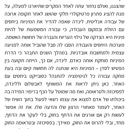
שהצגנו, ואולם נחזור עתה לאחד המקרים שתיארנו למעלה, על
מנת להציג פתרון פרטיקולרי חלקי שהושג לאחר תקופה ארוכה
של עבודה אנליטית. לינדה שאפה להדיר את המיניות ביחסים
עם הזולת ובמקום העבודה, כי עבורה המשמעות של להיות
מינית היא הצדקה של גילוי העריות והגברה של תחושת האשמה.
מערכות היחסים והעבודה הסבו לה סבל שהוביל אותה לפגיעה
עצמית ולמחשבות אובדניות. במהלך השנים התבהר כי הדרת
המיניות מוחקת אותה כאדם. לינדה, אם כך, הייתה תקועה בין
הפטיש לסדן – המיניות היא שנתנה לה תחושת קיום ובה בעת
מחקה עבורה כל לגיטימציה להתנהל כסובייקט ביחסים עם
האחר. כאן ניתן לראות את המשותף לאבשלום וללינדה,
לפסיכוזה ולטראומה, ואת מה שמוטל על הכף בריפוי: המידה בה
ביכולתו של אדם למצוא את עצמו רשאי לפעול בתוך השיח של
האחר, לעמוד מאחורי הרצון שלו והדעה שלו. את זה אפשר
לעשות רק אם אורגים את הדחף בחוק, בלי לעקר את הדחף,
מחד, ובלי להרוס את החוק, מאידך. בפסיכוזה ובטראומה החוק