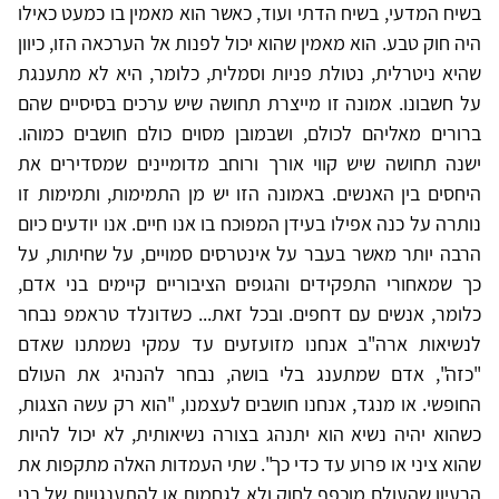
בשיח המדעי, בשיח הדתי ועוד, כאשר הוא מאמין בו כמעט כאילו
היה חוק טבע. הוא מאמין שהוא יכול לפנות אל הערכאה הזו, כיוון
שהיא ניטרלית, נטולת פניות וסמלית, כלומר, היא לא מתענגת
על חשבונו. אמונה זו מייצרת תחושה שיש ערכים בסיסיים שהם
ברורים מאליהם לכולם, ושבמובן מסוים כולם חושבים כמוהו.
ישנה תחושה שיש קווי אורך ורוחב מדומיינים שמסדירים את
היחסים בין האנשים. באמונה הזו יש מן התמימות, ותמימות זו
נותרה על כנה אפילו בעידן המפוכח בו אנו חיים. אנו יודעים כיום
הרבה יותר מאשר בעבר על אינטרסים סמויים, על שחיתות, על
כך שמאחורי התפקידים והגופים הציבוריים קיימים בני אדם,
כלומר, אנשים עם דחפים. ובכל זאת... כשדונלד טראמפ נבחר
לנשיאות ארה"ב אנחנו מזועזעים עד עמקי נשמתנו שאדם
"כזה", אדם שמתענג בלי בושה, נבחר להנהיג את העולם
החופשי. או מנגד, אנחנו חושבים לעצמנו, "הוא רק עשה הצגות,
כשהוא יהיה נשיא הוא יתנהג בצורה נשיאותית, לא יכול להיות
שהוא ציני או פרוע עד כדי כך". שתי העמדות האלה מתקפות את
הרעיון שהעולם מוכפף לחוק ולא לגחמות או להתענגויות של בני