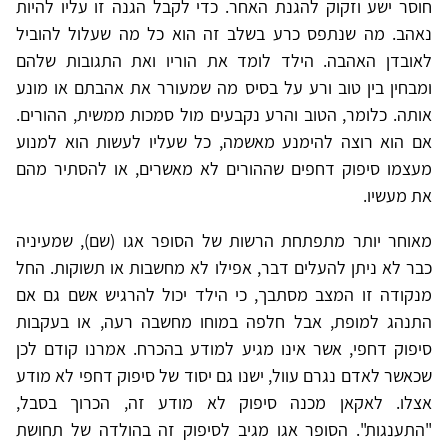
חוסר ישע וזקוק להגנת האחר. כדי לקבל הגנה זו עליו להיות
נאהב. מה שנתפס כרע בשלב זה הוא כל מה שעלול להוביל
לאובדן האהבה. הילד לומד את הוריו ואת התגובות שלהם
ומבחין בין טוב ורע על בסיס מה שמעורר את אהבתם או מונע
אותה. כלומר, הטוב והרע נקבעים מול סמכות ממשית, ההורים.
אם הוא רוצה להימנע מאשמה, כל שעליו לעשות הוא למנוע
מעצמו סיפוק דחפים שההורים לא מאשרים, או להסתיר מהם
את מעשיו.
מאוחר יותר מתפתחת הרשות של הסופר אגו (שם), שמעיניה
כבר לא ניתן להעלים דבר, אפילו לא מחשבות או תשוקות. החל
מנקודה זו המצב מסתבך, כי הילד יכול להרגיש אשם גם אם
התנהג למופת, אבל חלפה במוחו מחשבה רעה, או בעקבות
סיפוק דחפי, אשר אינו מגיע למודע בהכרח. אמרנו קודם לכן
שכאשר לאדם נגרם עוול, ישנו גם יסוד של סיפוק דחפי לא מודע
אצלו. לאקאן מכנה סיפוק לא מודע זה, הכרוך בסבל,
"התענגות". הסופר אגו מגיב לסיפוק זה בהולדה של תחושת