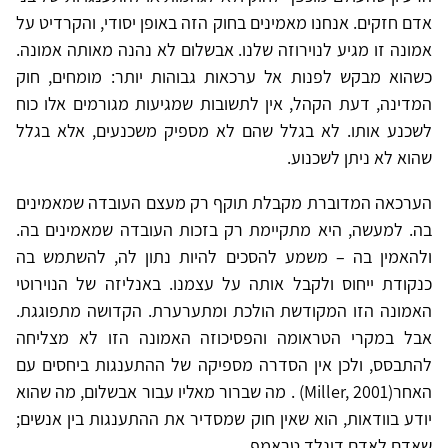
אדם חזקים. אנחנו מאמינים בחוק הזה באופן יסודי, והקרדיט על
אמונה זו מגיע לנוירוזה שלנו. אבשלום לא נהנה מאותה אמונה.
כשהוא מבקש לפנות אל ערכאות גבוהות יותר: מומחים, חוק
המדינה, דעת הקהל, אין לתשובות שמגיעות מגורמים אלו כוח
לשכנע אותו. לא בגלל שהם לא מספיק משכנעים, אלא בגלל
שהוא לא ניתן לשכנוע.
הערכאה המדוברת מקבלת תוקף רק מעצם העובדה שמאמינים
בה. למעשה, היא מתקיימת רק בזכות העובדה שמאמינים בה.
ולהאמין בה – משמע להסכים להיות נתון לה, להשתמש בה
כנקודת ייחוס ולקבל אותה על עצמנו. באנליזה של הנוירוטי
האמונה הזו המקודשת הולכת ומתערערת. הקדושה מתפוגגת.
אבל במקרי הטראומה והפסיכוזה האמונה הזו לא מצליחה
להתבסס, ולכן אין הסדרה מספיקה של ההתענגות ביחסים עם
האחר(Miller, 2001) . מה שברור מאליו עבור אבשלום, מה שהוא
יודע בוודאות, הוא שאין חוק שמסדיר את ההתענגות בין אנשים;
שאדם לאדם דונלד טראמפ.