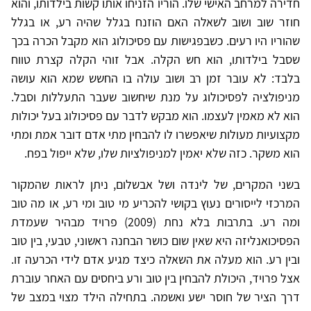
חדירה למרחב האישי שלו. הוריו הזניחו אותו קשות בילדותו, והוא
חוזר שוב ושוב לשאלה האם הוזנח בגלל שהיה רע, או בגלל
שהוריו היו רעים. כשבפגישות עם פסיכולוג הוא מקבל הכרה בכך
שסבל בילדותו, הוא חש הקלה. אבל זוהי הקלה קצרת טווח
בלבד: לא עובר זמן רב ושוב עולה בו החשש שמא הוא עושה
מניפולציה לפסיכולוג על מנת שיחשוב שעבר התעללות וסבל.
הוא לא מאמין לעצמו. הוא מבקש לדבר עם פסיכולוג בעל יכולות
מקצועיות מעולות שיאפשרו לו להבחין מתי אדם דובר אמת ומתי
הוא משקר. כזה שלא יאמין למניפולציות שלו, שלא ייפול בפח.
בשני המקרים, של לינדה ושל אבשלום, ניתן לראות שהמקור
המרכזי לייסורים נעוץ בקושי להכריע מי טוב ומי רע, או מה טוב
ומה רע. בתרבות בלא נחת (2009) פרויד מבהיר שעמדת
הפסיכואנליזה היא שאין שום כושר הבחנה ראשוני, טבעי, בין טוב
ובין רע. הוא מעלה את השאלה כיצד מגיע אדם לידי הכרעה זו.
אצל פרויד, היכולת להבחין בין טוב ורע ביחסים עם האחר עוברת
דרך הציר של חוסר ישע ואשמה. בתחילה הילד מצוי במצב של