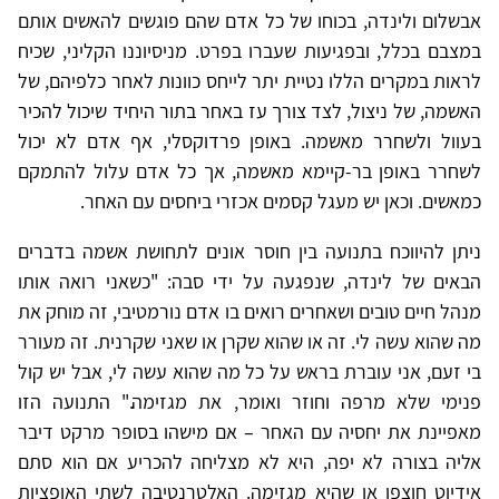
אבשלום ולינדה, בכוחו של כל אדם שהם פוגשים להאשים אותם
במצבם בכלל, ובפגיעות שעברו בפרט. מניסיוננו הקליני, שכיח
לראות במקרים הללו נטיית יתר לייחס כוונות לאחר כלפיהם, של
האשמה, של ניצול, לצד צורך עז באחר בתור היחיד שיכול להכיר
בעוול ולשחרר מאשמה. באופן פרדוקסלי, אף אדם לא יכול
לשחרר באופן בר-קיימא מאשמה, אך כל אדם עלול להתמקם
כמאשים. וכאן יש מעגל קסמים אכזרי ביחסים עם האחר.
ניתן להיווכח בתנועה בין חוסר אונים לתחושת אשמה בדברים
הבאים של לינדה, שנפגעה על ידי סבה: "כשאני רואה אותו
מנהל חיים טובים ושאחרים רואים בו אדם נורמטיבי, זה מוחק את
מה שהוא עשה לי. זה או שהוא שקרן או שאני שקרנית. זה מעורר
בי זעם, אני עוברת בראש על כל מה שהוא עשה לי, אבל יש קול
פנימי שלא מרפה וחוזר ואומר, את מגזימה." התנועה הזו
מאפיינת את יחסיה עם האחר – אם מישהו בסופר מרקט דיבר
אליה בצורה לא יפה, היא לא מצליחה להכריע אם הוא סתם
אידיוט חוצפן או שהיא מגזימה. האלטרנטיבה לשתי האופציות