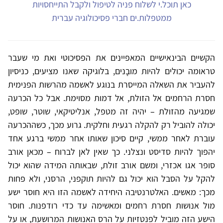
כאן תוכל.י לשלוח פניה לטיפול ולקבל התייחסויות
ממטפלות.ים חברי פסיכולוגיה עברית
הקשיים הבינאישיים המאפיינים את הפסיכוטי ואת מי שעבר
טראומה יכולים להיות מובָנים, בלוגיקה שאנו מציעים, כניסיון
להעביר את השאלה המייסרת בנוגע לאשמה מהרשות הפנימית
חסרת הרחמים אל הזולת, אל דמות מסוימת. אבל כל הכרעה
שמגיעה מהזולת – יהיה זה מטפל, אנליטיקאי, שוטר, שופט,
יכולה להוביל רק להקלה רגעית וחלקית. גרוע מכך, כשההכרעה
עוברת לאחר ממשי, קיים סיכון שאותו אחר ממשי ברגע אחד
יהפוך להיות סדיסט ונצלני. כך שאין לאן לברוח – מכאן אורב
סופר אגו אכזרי, ומשם אורב זולת, שבאותה המידה שהוא יכול
להקל על הסבל הוא יכול גם להיות תוקפני, הרסני, ולא פחות
מכך: מאשים. האלטרנטיבה היחידה לאשמה הזו היא חוסר ישע
מול אנושות חסרת רחמים ומאשימה עד כדי רודפנות. חוסר
הישע הזה מוביל לפנטזיות על הרס האנושות המרושעת, או על