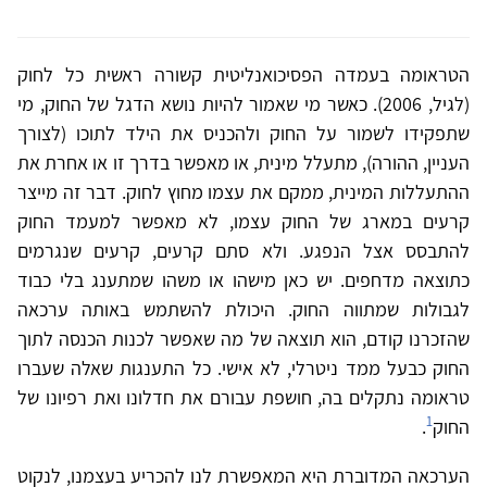
הטראומה בעמדה הפסיכואנליטית קשורה ראשית כל לחוק
(לגיל, 2006). כאשר מי שאמור להיות נושא הדגל של החוק, מי
שתפקידו לשמור על החוק ולהכניס את הילד לתוכו (לצורך
העניין, ההורה), מתעלל מינית, או מאפשר בדרך זו או אחרת את
ההתעללות המינית, ממקם את עצמו מחוץ לחוק. דבר זה מייצר
קרעים במארג של החוק עצמו, לא מאפשר למעמד החוק
להתבסס אצל הנפגע. ולא סתם קרעים, קרעים שנגרמים
כתוצאה מדחפים. יש כאן מישהו או משהו שמתענג בלי כבוד
לגבולות שמתווה החוק. היכולת להשתמש באותה ערכאה
שהזכרנו קודם, הוא תוצאה של מה שאפשר לכנות הכנסה לתוך
החוק כבעל ממד ניטרלי, לא אישי. כל התענגות שאלה שעברו
טראומה נתקלים בה, חושפת עבורם את חדלונו ואת רפיונו של
1
החוק
.
הערכאה המדוברת היא המאפשרת לנו להכריע בעצמנו, לנקוט