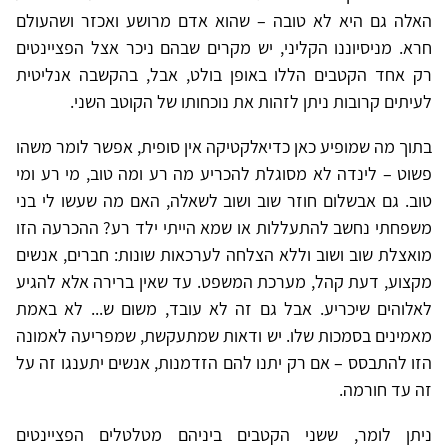
האלה גם היא לא טובה – שהוא אדם מרושע ואכזר ושהעולם
חרא. מניסיוננו הקליני, יש מקרים שבהם ניכר אצל הפציינטים
רק אחד הקטבים הללו באופן בולט, אבל, בהקשבה אנליטית
לעיתים קרובות ניתן לזהות את נוכחותו של הקוטב השני.
בתוך מה שמופיע כאן כדיאלקטיקה אין סופית, אפשר לומר משהו
פשוט – לינדה לא מסוגלת להכריע מה רע ומה טוב, מי רע ומי
טוב. גם אבשלום חוזר שוב ושוב לשאלה, האם מה שעשו לי בני
משפחתי נחשב להתעללות או שמא הייתי ילד רע? ההכרעה הזו
מואצלת שוב ושוב וללא הצלחה לערכאות שונות: חברים, אנשים
מקצוע, דעת קהל, מערכת המשפט. עד שאין ברירה אלא להגיע
לאלוהים שיכריע. אבל גם זה לא עובד, משום ש... לא באמת
מאמינים בסמכות שלו. יש ודאות שמתעקשת, שמפריעה לאמונה
הזו להתבסס – אם רק יתנו להם הזדמנות, אנשים יתענגו זה על
זה עד חורמה.
ניתן לומר, ששני הקטבים ביניהם מטלטלים הפציינטים