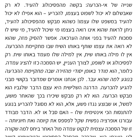
שנייה של אי-הכרעה: בקשה מהפסיכולוג להעיד. לא רק
שאבשלום לא יכול לשפוט בעצמו, להכריע – הוא אפילו לא יכול
להעיד במשפט שלו עצמו! כשהוא מבקש מהפסיכולוג להעיד,
ניתן לראות שהוא אינו רואה בעצמו מי שיכול להעיד, מי שיש לו
סמכות להעיד בפני אותה הערכאה. אפשר להסיק מזה, שהוא
לא רואה את עצמו שותף באותו השיח שבו מתקיימת ההכרעה.
אין לו מילה באותו שיח, אין למילה שלו מעמד באותו שיח. רק
לפסיכולוג או לשופט, לצורך העניין, יש הסמכה כזו להציג עמדה.
כלומר,
הוא מודר באופן יסודי מהזירה שבה מתקיימת ההכרעה
בנוגע למה שהוא עבר.
לכן אנחנו אומרים שמדובר בקושי מבני
להגיע להכרעה. הדרגה השלישית היא עצם הדבר שלגביו הוא
מבקש הכרעה. הוא לא רק מבקש שיכירו בכך שהאחר פושע,
למשל, או שבוצע נגדו פשע, אלא, הוא לא מסוגל להכריע בנוגע
להתנסות הכי אינטימית שלו – האם סבל או לא. הדבר מבודד
עבורנו אופרציה נפשית שקל לפספס את קיומה ואת חיוניותה –
זו של הסמכה עצמית לנקוט עמדה מול האחר ביחס למה שקורה
לנו. טענתו היא, שהרבה מהסבל הפסיכוטי והטראומטי קשור