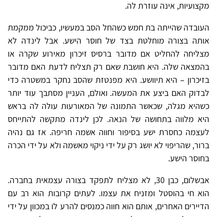
מקצועיות, אינה עוזרת לה.
העובדה שהייתה בת חמש כשהחל הסב במעשיו, כביכול ממקמת
אותה בצורה מוחלטת בצד של חוסר הישע. אבל לינדה לא
מצליחה להחליט אם מדובר ברסיס זיכרון מאירוע שקרה או
בהמצאה שלה. היא חושבת שאם רק תצליח לדעת האם מדובר
בזיכרון – היא תיוושע. היא מפנטזת שהסב נחקר במשטרה כדי
לבדוק האם ביצע את המעשה. ואולם, העניין מסתבך עוד יותר
כשהיא מגלה, שכאשר התמונה של המאורעות עולה לה בראש
היא מלווה בתחושה של הנאה. לכן לינדה מתקשה להתייחס
לעצמה כחסרת ישע בסיפור וחווה אשמה חריפה. אז גם נהיה
ברור, שהריפוי לא יושג רק על ידי ניקוי מאשמה ולא על ידי הכרה
בחוסר הישע.
אבשלום, כבן 30, לא מצליח לתפקד בצורה עצמאית בחברה.
הוא חי בהוסטל ומזניח את עצמו. לעתים קרובות הוא רב עם
הדיירים האחרים, אותם הוא חווה כמנסים להרע לו במכוון על ידי