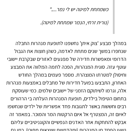
כשמתחת למיטה יש לי נמר....."
(נורית זרחי, הנמר שמתחת למיטה).
במהלך מבצע 'צוק איתן' נחשפנו לתופעת מנהרות החבלה
שנחפרו במשך שנים מתחת לאדמה, כשהן חוצות את הגבול
הדרומי ומאפשרות חדירה של מפגעים לאזורים שבקרבת יישובי
עוטף עזה. סוגית המנהרות, הפכה לתמה המלווה את המבצע
וחיסולן למטרתו המוצהרת. מספר פעמים במהלך החודש
האחרון, התבצעו בפועל חדירות של מחבלים באמצעות מנהרות
אלה, וגרמו לשיתוקם הזמני של יישובים שלמים. כמי שעוסקת
בתחום הטיפול בילדים, תופעת המנהרות העלתה בי הרהורים
רבים וחששות באשר לתגובות פחד אפשריות של ילדים שנחשפו
לאיום זה, המצטרף אל איום הרקטות המר והמוכר. במאמר זה
אבקש להתחקות אחר האדנים הנפשיים והקוגניטיביים עליהם
נשען הפחד מן המנהרות (ומהדמויות שיוצאות מתוכן), כמו גם