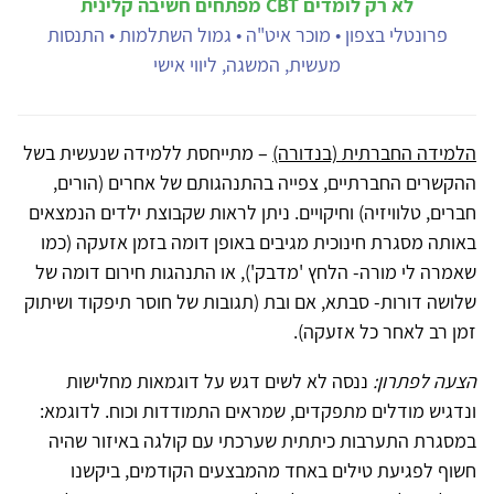
לא רק לומדים CBT מפתחים חשיבה קלינית
פרונטלי בצפון • מוכר איט"ה • גמול השתלמות • התנסות
מעשית, המשגה, ליווי אישי
הלמידה החברתית (בנדורה)
– מתייחסת ללמידה שנעשית בשל
ההקשרים החברתיים, צפייה בהתנהגותם של אחרים (הורים,
חברים, טלוויזיה) וחיקויים. ניתן לראות שקבוצת ילדים הנמצאים
באותה מסגרת חינוכית מגיבים באופן דומה בזמן אזעקה (כמו
שאמרה לי מורה- הלחץ 'מדבק'), או התנהגות חירום דומה של
שלושה דורות- סבתא, אם ובת (תגובות של חוסר תיפקוד ושיתוק
זמן רב לאחר כל אזעקה).
הצעה לפתרון:
ננסה לא לשים דגש על דוגמאות מחלישות
ונדגיש מודלים מתפקדים, שמראים התמודדות וכוח. לדוגמא:
במסגרת התערבות כיתתית שערכתי עם קולגה באיזור שהיה
חשוף לפגיעת טילים באחד מהמבצעים הקודמים, ביקשנו