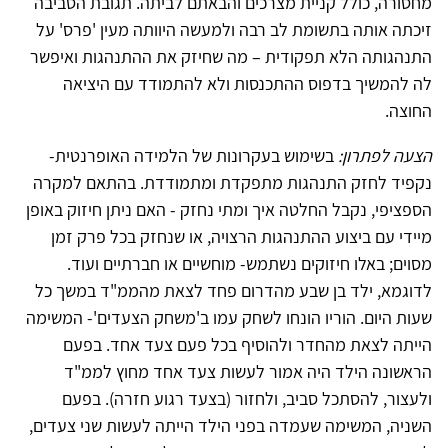
מחסורה, כולל קניית מצרכים והבאתם לביתה. תגובת הסביבה
זיכתה אותה בתשומת לב רבה ולמעשה היוותה מעין 'פרס' על
התנהגותה הלא תפקודית – מה שחיזק את ההתנהגות ואיפשר
לה להמשיך בדפוס ההתכנסות ולא להתמודד עם היציאה
החוצה.
הצעה לפתרון:
בשימוש בעקרונות של הלמידה האופרנטית-
נקפיד לחזק התנהגות מתפקדת ומתמודדת. בהתאם למקרה
הספציפי, נקבל החלטה איך ומתי נחזק - האם ניתן חיזוק באופן
מיידי עם ביצוע ההתנהגות הרצויה, או שנחזק בכל פרק זמן
מסוים; באלו חיזוקים נשתמש- מוחשיים או חברתיים ועוד.
לדוגמא, ילד בן שבע מהדרום פחד לצאת מהממ"ד במשך כל
שעות היום. הוריו הונחו לשחק עמו ב'משחק הצעדים'- המשימה
הייתה לצאת מהחדר ולהוסיף בכל פעם צעד אחד. בפעם
הראשונה הילד היה אמור לעשות צעד אחד מחוץ לממ"ד
ולעצור, להסתכל סביב, ולחזור (בצעד רגוע חזרה). בפעם
השניה, המשימה שעמדה בפני הילד הייתה לעשות שני צעדים,