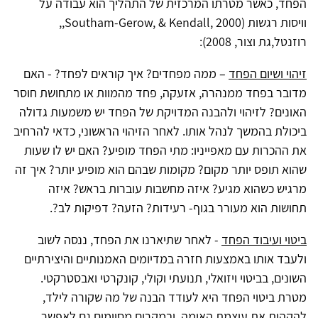
הפחד, כאשר מטרתו המרכזית של התהליך הוא עבודה על
וויסות רגשות (Southam-Gerow, & Kendall, 2000,,
רוזנטל,גת וצור, 2008):
זיהוי ושיום הפחד
– ממה מפחדים? איך קוראים לפחד? - האם
מדובר בפחד ממנהרה, אזעקה, פחד מהמוות או מתחושת חוסר
האונים? לזיהוי ולהבנה המדויקת של הפחד יש משמעות גדולה
ביכולת בהמשך לנהל אותו. לאחר הזיהוי הראשוני, כדאי להרחיב
את ההכרות עם מאפייניו: מתי הפחד מופיע? האם יש לו שעות
שהוא תופס יותר מקום? מקומות שבהם הוא מופיע יותר? איך זה
מרגיש כשהוא מגיע? איזה מחשבות עוברות בראש? איזה
תחושות הוא מעורר בגוף- רעידות? הזעה? דפיקות לב?.
ביטוי ועיבוד הפחד
- לאחר שתיארנו את הפחד, ננסה לשוב
ולעבד אותו באמצעות חזרה במדיומים האמנותיים והיצירתיים
השונים, בביטוי ויזואלי, תנועתי וקולי, קונקרטי ואבסטרקטי.
מטרת ביטוי הפחד היא לעודד הבנה של מה שקורה לילד,
להקהות את עוצמת האימה, ובמקרים מסוימים גם לאפשר