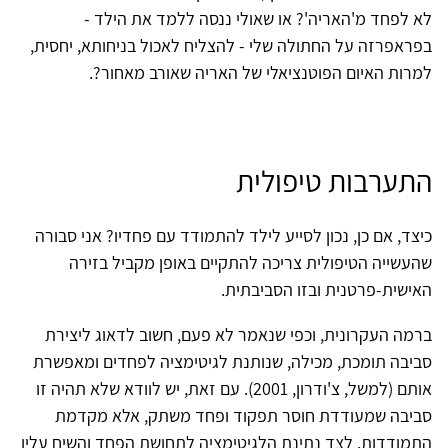
לא לפחד מ'האריה'? או שאולי ננסה ללמד את הילד -
בפראפרזה על החתולה שלי - להצליח לאכול בניחותא, יחסית,
למרות האיום הפוטנציאלי של האריה שאורב מאחור?.
התערבות טיפולית
כיצד, אם כן, נכון לסייע לילד להתמודד עם פחדיו? אני סבורה
שהעשייה הטיפולית צריכה להתקיים באופן מקביל בזירה
האישית-פרטנית ובזו הסביבתית.
ברמה העקרונית, וכפי שנאמר לא פעם, חשוב לדאוג ליצירת
סביבה תומכת, מכילה, שנותנת לגיטימציה לפחדים ומאפשרת
אותם (למשל, צ'ודרון, 2001). עם זאת, יש לוודא שלא תהיה זו
סביבה שמעודדת חוסר תפקוד ופחד משתק, אלא מקדמת
התמודדות. לצד נתינת הלגיטימציה לתחושת הפחד והשיח עליו