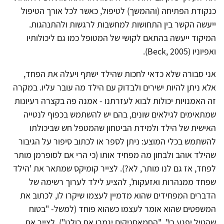
כנקודת הפתיחה (וההמשך) לטיפול, כאשר לכל אורך הטיפול
ייעשה הקשר בין התחושות למחשבות לרגשות ולהתנהגות.
המיקוד ייעשה בהתאם לקושי של המטופל כמו גם ליכולותיו
ואפיוניו (Beck, 2005).
אני סבורה שלא כדאי לחכות שהילד ישתף ויעלה את הפחד,
אלא ניתן להיות ישירים ולבדוק עם הילד מה עובר עליו. במקרה
זה האמנויות יכולות לבוא לעזרתנו - אמנה פה בקצרה רעיונות
שמתאימים לגילאים שונים, בהם יש להשתמש בכפוף לנטייה
האישית של הילד ולמידת הביטחון שהמטפל חש שביכולתו
להשתמש בכלי המוצע: ניתן לספר או לכתוב סיפור על הגיבור
שהילד אוהב ולבחון מה מפחיד אותו (כי הרי אם לסופרמן מותר
לפחד, אז גם לנו מותר, לא?). לצייר קומיקס שמתאר את 'הילד
שפחד ממנהרות ואזעקות', להציע לילד לערוך רשימה של
הדברים המפחידים שהוא מדמיין לעצמו שיקרו לו, לכתוב את
המשפטים שהוא אומר לעצמו כשהוא פוחד (למשל- "בטוח
שהטיל יפגע בי", "החמאסניקים יגמרו את כולנו"), לצייר את