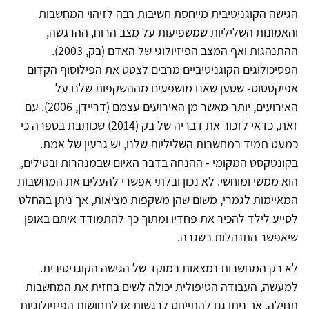
הגישה הקוגניטיבית מייחסת חשיבות רבה לזיהוי המחשבות
והאמונות השליליות שמשפיעות על מצב הרוח, ההרגשה,
ההתנהגות ואף המצב הפיזיולוגי של האדם (בק, 2003).
הפסיכולוגים הקוגניטיביים מרבים לצטט את הפילוסוף הקדום
אפיקטטוס- שטען שאנו מושפעים מההשקפות שלנו על
האירועים, יותר מאשר מן האירועים עצמם (דריידן, 2006). עם
זאת, כדאי לזכור את דבריה של בק (2014) שכותבת בספרה כי
כמעט תמיד במחשבות השליליות שלנו, יש גרעין של אמת.
בקונטקסט המקומי - ההנחה בדבר האיום שבמנהרות ובטילים,
הוא ממשי ומוחשי. לא נכון ובלתי אפשרי להעלים את המחשבות
המאיימות לגמרי, משום שהן משקפות מציאות, אך ניתן בהחלט
לסייע לילד להכיר את פחדיו ומתוך כך להתמודד איתם באופן
שיאפשר התנהלות בשגרה.
לא רק המחשבות נמצאות במוקד של הגישה הקוגניטיבית.
למעשה, העבודה הטיפולית יכולה לשים בחזית את המחשבות
תחילה, אך ניתן גם להתייחס לרגשות או לתחושות הפיזיולוגיות