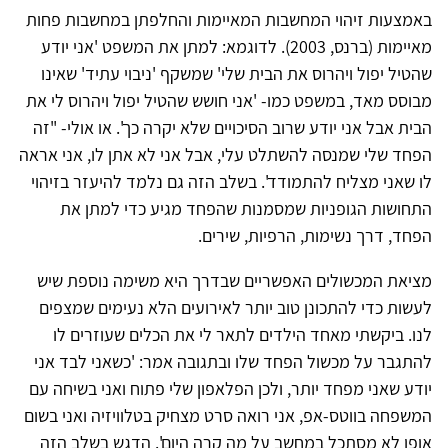
באמצעות זיהוי המחשבות המאיימות והחלפתן במחשבות פחות
מאיימות (ברנס, 2003). לדוגמא: למתן את המשפט 'אני יודע
שהטיל יפול ויהרוס את הבית שלי' שמשקף 'ניבוי עתיד' שאינו
מבוסס מאד, במשפט כמו- 'אני חושש שהטיל יפול ויהרוס לי את
הבית אבל אני יודע שרוב הסיכויים שלא יקרה כך'. או אולי- "זה
הפחד שלי שמנסה להשתלט עלי, אבל אני לא אתן לו, אני אראה
לו שאני מצליח להתמודד'. בשלב הזה גם נלמד להיעזר בזיהוי
התחושות הגופניות שמסמנות שהפחד מגיע כדי למתן את
הפחד, דרך נשימות, הרפיות, שירים.
מציאת המכשולים האפשריים שבדרך היא משימה נוספת שיש
לעשות כדי להתכונן טוב יותר לאירועים הלא נעימים שמצפים
לנו. ביקשתי מאחד הילדים לתאר לי את הכלים שעוזרים לו
להתגבר על מכשול הפחד שלו ובתגובה אמר: 'כשאני לבד אני
יודע שאני מפחד יותר, ולכן הפלאפון שלי פתוח ואני בשיחה עם
המשפחה בווטס-אפ, אני רואה סרט מצחיק בטלוויזיה ואני בשום
אופן לא מסתכל במחשב על מה קרה היום'. הדגש בשלב הזה