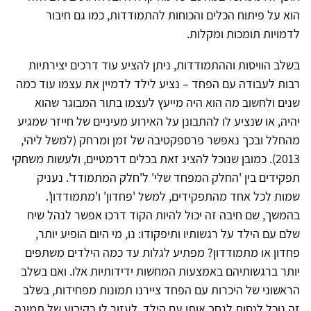
הוא על פיתוח הכלים והכוחות להתמודדות, כמו גם חיבור
לדמויות תומכות ומקלות.
בשלב הוויסות וההתמודדות, ניתן להציע עוד דרכים יצירתיות
רבות לעבודה עם הפחד – נציע לילד לדמיין את עצמו עוד כמה
שנים ולחשוב מה הוא היה מייעץ לעצמו בתור המבוגר שהוא
יהיה, או שנציע לו להתבונן על האירוע מעיניים של חייזר שמגיע
מהחלל ובכך נאפשר פרספקטיבה של זמן ומרחק (למשל ליהי,
2013). כמובן שנוכל להציג זאת בכלים דרמטיים, ולעשות משחקי
תפקידים בין 'החלק המפחד שלי' ל'חלק המתמודד'. נעניק
שמות לכל אחד מהתפקידים, למשל 'פחדון' ו'מתמודדון'.
בהמשך, שם חיבה זה יכול להיות הקוד דרכו אפשר לנהל שיח
שלם עם הילד על רגשותיו ותיפקודו: נו, מי היום הופיע יותר,
פחדון או מתמודדון? מפתיע לגלות עד כמה הילדים משתפים
יותר ברגשותיהם באמצעות המחשות ידידותיות אלו. ואם בשלב
הראשוני של היכרות עם הפחד ציירנו תמונות מפחידות, בשלב
זה נוכל לנסות לגחך אותן עם הילד, לעזור לו בקיבוע של תמונה