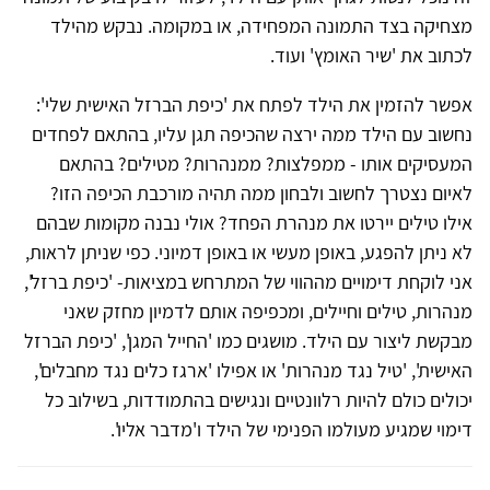
מצחיקה בצד התמונה המפחידה, או במקומה. נבקש מהילד
לכתוב את 'שיר האומץ' ועוד.
אפשר להזמין את הילד לפתח את 'כיפת הברזל האישית שלי':
נחשוב עם הילד ממה ירצה שהכיפה תגן עליו, בהתאם לפחדים
המעסיקים אותו - ממפלצות? ממנהרות? מטילים? בהתאם
לאיום נצטרך לחשוב ולבחון ממה תהיה מורכבת הכיפה הזו?
אילו טילים יירטו את מנהרת הפחד? אולי נבנה מקומות שבהם
לא ניתן להפגע, באופן מעשי או באופן דמיוני. כפי שניתן לראות,
אני לוקחת דימויים מההווי של המתרחש במציאות- 'כיפת ברזל',
מנהרות, טילים וחיילים, ומכפיפה אותם לדמיון מחזק שאני
מבקשת ליצור עם הילד. מושגים כמו 'החייל המגן', 'כיפת הברזל
האישית', 'טיל נגד מנהרות' או אפילו 'ארגז כלים נגד מחבלים',
יכולים כולם להיות רלוונטיים ונגישים בהתמודדות, בשילוב כל
דימוי שמגיע מעולמו הפנימי של הילד ו'מדבר אליו'.