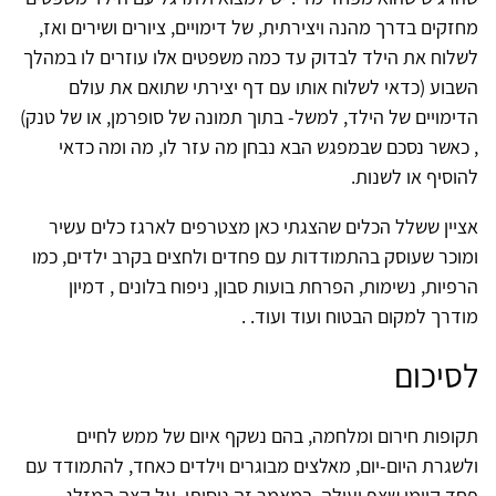
מחזקים בדרך מהנה ויצירתית, של דימויים, ציורים ושירים ואז,
לשלוח את הילד לבדוק עד כמה משפטים אלו עוזרים לו במהלך
השבוע (כדאי לשלוח אותו עם דף יצירתי שתואם את עולם
הדימויים של הילד, למשל- בתוך תמונה של סופרמן, או של טנק)
, כאשר נסכם שבמפגש הבא נבחן מה עזר לו, מה ומה כדאי
להוסיף או לשנות.
אציין ששלל הכלים שהצגתי כאן מצטרפים לארגז כלים עשיר
ומוכר שעוסק בהתמודדות עם פחדים ולחצים בקרב ילדים, כמו
הרפיות, נשימות, הפרחת בועות סבון, ניפוח בלונים , דמיון
מודרך למקום הבטוח ועוד ועוד. .
לסיכום
תקופות חירום ומלחמה, בהם נשקף איום של ממש לחיים
ולשגרת היום-יום, מאלצים מבוגרים וילדים כאחד, להתמודד עם
פחד קיומי שצף ועולה. במאמר זה ניסיתי, על קצה המזלג,