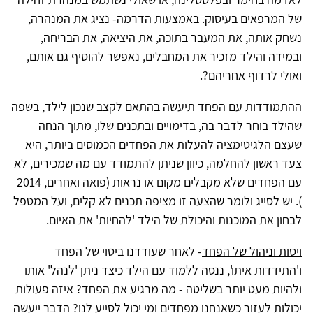
של המרפאים בעיסוק. באמצעות הדרמה- נציג את המנהרה,
נשחק אותה, את המעבר בתוכה, את היציאה, את הבריחה,
ובמידה והילד מזכיר את המחבלים, נאפשר להוסיף גם אותם,
ואולי לרדוף אחריהם?.
ההתמודדות עם הפחד תיעשה בהתאם לקצב שנכון לילד, בשפה
שהילד בוחר לדבר בה, בדימויים ובתכנים שלו, מתוך הנחה
שעצם הלגיטימציה להעלות את הפחדים הכמוסים ביותר, היא
צעד ראשון להחלמה, כיוון שניתן להתמודד עם מה שמכירים, לא
עם הפחדים שלא מקבלים מקום או נראות (פואה ואחרים, 2014
). יש לסייג ולומר שהצעה זו מציפה תכנים לא קלים, ועל המטפל
לבחון את המוכנות והיכולת של הילד 'להחיות' את האיום.
ויסות וניהול של הפחד
- לאחר שעודדנו ביטוי של הפחד
ו'התידדות איתו', ננסה ללמוד עם הילד כיצד ניתן 'לנהל' אותו
ולהיות מעט יותר בשליטה - מה מרגיע את הפחד? איזה פעולות
יכולות לעזור כשאנחנו מפחדים ומי יכול לסייע לנו? הדבר ייעשה