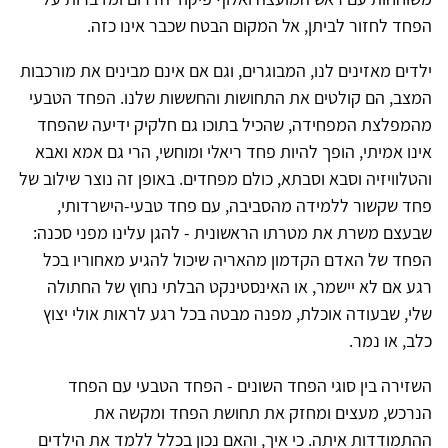
הפחד לחזור לביתן, אל המקום הבטח שכבר אינו כזה.
ילדים מאזינים לנו, המבוגרים, וגם אם אינם מבינים את מורכבות
המצב, הם קולטים את התחושות והחששות שלנו. הפחד הטבעי
מהמפלצת המפחידה, שהכיל בתוכו גם חלקיק ידיעה שהפחד
אינו אמיתי, הופך להיות פחד ריאלי ומוחשי, הרי גם אמא ואבא
והטלוויזיה וסבא וסבתא, כולם מפחדים. באופן זה נוצר שילוב של
פחד שקשור ללמידה מהסביבה, עם פחד טבעי-הישרדותי,
שבעצם משרת את מטרתו הראשונית - להגן עלינו מפני סכנה:
הפחד של האדם הקדמון מהאריה שיכול להגיע מאחוריו בכל
רגע אם לא יישמר, או האינסטינקט הבלתי נחוץ של החתולה
שלי, שבעודה אוכלת, מפנה מבטה בכל רגע לראות אולי יצוץ
כלב, או נמר.
השזירה בין סוגי הפחד השונים - הפחד הטבעי עם הפחד
הנרכש, מעצים ומחזק את תחושת הפחד ומקשה את
ההתמודדות איתה. כי איך, והאם נכון בכלל ללמד את הילדים