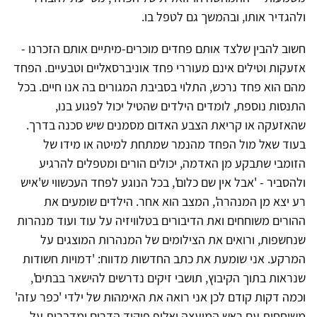
ולהגדיר אותו, ובהמשך גם לטפל בו.
חשוב להבין שלצד אותם פחדים מוכרים-מיתיים אותם הזכרנו -
אזעקות וטילים אינם מעוררי פחד אוניברסאליים וטבעיים. הפחד
מהם הוא פחד נרכש, התלוי בסביבת המגורים בה אנו חיים. בכל
התנסות נוספת, לומדים הילדים שהטיל יכול לפגוע בנו,
שהאזעקה או קריאת הצבע האדום מסמנים שיש סכנה בדרך.
בעוד שאל מול הפחד מהנמר שמתחת למיטה או מידו של
הזומבי שתבקע מן האדמה, יכולים הורים ומטפלים להרגיע
ולהסביר - 'אבל אין שם כלום', בכל הנוגע לפחד העכשווי ש'איש
רע יצא מן המנהרה', המצב הוא אחר. הילדים שומעים את
ההורים משוחחים ואת הדיבורים בטלוויזיה על עוד ועוד מנהרות
שנחשפות, ורואים את הצילומים של המנהרות המוצגים על
המרקע. אני שומעת את כתב החדשות מדווח: 'דמויות חשודות
שנראות בתוך הקיבוץ, תושבי זיקים נדרשים להישאר בבתים',
וכמה דקות קודם לכן אני רואה את האימהות של ילדי 'כפר עזה'
משוחחות עם ראש המועצה ואלוף פיקוד הדרום ומדברות על