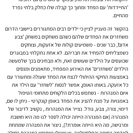
'התיידדות' עם הפחד ומתוך כך קבלה שלו כחלק בלתי נפרד
מהחיים.
בהקשר זה מעניין לציין כי ילדים רבים המתגוררים ביישובי הדרום
משחזרים את הפחדים שלהם כשהם משחקים במשחק 'צבע
אדום', כבר שנים - משמיעים קולות של אזעקות, וצוחקים
כשמצליחים להפחיד את חבריהם. לא אחת נתקלתי במבוגרים
שכועסים על הילדים שעושים זאת, ולא מבחינים בכך שלמעשה
הילדים 'משחזרים' את האירוע המפחיד, מתאמנים ומנסים
באמצעות החיקוי ההיתולי לנצח את הפחד שעולה ומתעורר עם
כל אזעקה. באותו האופן, אפשר לנסות 'לשחזר' עם הילד את
איום המנהרות - נשתמש בכלים הלקוחים מתחומי הטיפול
באמנויות על מנת להציג את הפחד באופן קונקרטי - ניתן לו שם,
דימוי, צורה, צבע, גודל. נצייר את המנהרות , נקשיב לדיבור של
המנהרה (אם המנהרה הייתה יכולה לספר לנו מה היא חושבת
ומרגישה, מה היא הייתה אומרת?), ניצור את המנהרה שמתחת
לאדמה בחימר ובפלסטלינה, או שאולי נשתמש במנהרת זחילה