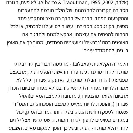
(אלדר, 2002, Alberto & Traoutman, 1995). לא פעם, תגובת
הסביבה הקרובה להתנהגותו של הילד תורמת להתעצבות
והתקבעות הפחד. הבנה של הדרך בה נוצר ומתקבע פחד
מסוים, בקונטקסט הסביבתי, עשויה לסייע לנו להכחיד, או לכל
הפחות להפחית את עוצמתו. אבקש למנות ולהדגים את
האופנים בהם 'נרכשים' ומועצמים הפחדים, ומתוך כך את האופן
בו ניתן להתמודד עימם:
הלמידה הקלאסית (פאבלוב)
- מדגימה חיבור בין גירוי בלתי
מותנה לגירוי מותנה. כשהפחד הראשוני הוא מהטיל , או בעצם
מפגיעתו (הגירוי הבלתי מותנה), האזעקה, שבדרך כלל לא
אמורה להיות מפחידה (ולראייה, רובנו לא מפחדים ביום הזכרון
או ביום השואה מהצפירה), מתחברת למצב המאיים(הטיל
שבדרך), והופכת להיות מאיימת מעצם הופעתה. גם הממ"ד
שאמור לספק תחושת הגנה, בשל היותו המרחב המוגן, יכול
במקרים מסוימים להפוך לגירוי המותנה, שמתקשר אצל ילדים
לגירוי הלא מותנה- הטיל, ובשל כך הופך למקום מאיים. השבוע