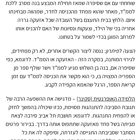
שוחחתי עם אם שסיפרה שמאז תחילת המבצע בנה מסרב ללכת
לממ"ד, מאחר שהוא מפחד מהכניסה לחדר, שמהווה מבחינתו
איום. הלחץ בבית התעצם בשל העובדה שכל אזעקה גררה
אחריה בכי של הילד, וצעקות ונסיונות של האם להכניס אותו
למרחב המוגן בכדי לשמור על בטחונו.
הצעה לפיתרון
: ננסה ליצור הקשרים אחרים, לא רק מפחידים,
לגירוי המותנה, במקרה הזה - האזעקה או הממ"ד. לדוגמא, כפי
שסיפרה אם, בנה בן השלוש מגיע לממ"ד וישר שולף ספר מן
הספריה המצויה בו, כי הוא מקשר את הכניסה לממ"ד עם זמן
קריאת הספר, הרגל שהאמא הקפידה לקבע.
הלמידה האופרנטית (סקינר)
– מדגישה את ההשפעה הרבה של
תגובת הסביבה להתנהגות מסוימת, ככזו שיכולה בהמשך לחזק
או להפחית התנהגות. לדוגמא: תושבת תל אביב סירבה לצאת
מביתה בשל פחד מאזעקה שתתפוס אותה בדרך. בבירור פרטים
הסתבר שסביבתה התגייסה לעזרתה, וסיפקה לה את כל