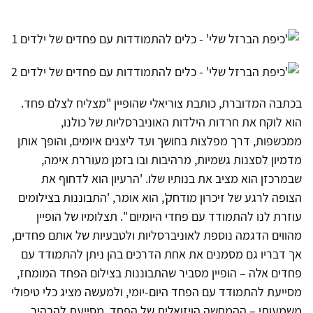
בכתבה המדוברת, כותבת צוריאלי שהופיין "מצליח לצלם פחד.
הוא לוקח את חרדות הילדות האוניברסליות של כולנו,
ממכשפות, דרך מפלצות בחושך ועד ליצנים איומים, והופך אותן
מדמיון לסצנות גשמיות, מרהיבות ובו בזמן מעוררת אימה,
שבמרכזן הוא מציב את בנותיו שלו. 'הרעיון הוא לדחוף את
הצופה לרגע של זיכרון מודחק', הוא אומר, 'התבוננות בצילומים
עוזרת לנו להתמודד עם פחדי היומיום ". תצלומיו של הופיין
מהווים הדגמה נוספת לאוניברסליות ולטבעיות של אותם פחדים,
אך דבריו גם מסמנים את אחת הדרכים בהן ניתן להתמודד עם
פחדים אלה – הופיין מסביר שהתבוננות בצילום הפחד המומחז,
מסייעת להתמודד עם הפחד היום-יומי, ולמעשה מציג כלי טיפולי
משמעותי – ההמחשה הויזואלית של הפחד, מסייעת להבהיר