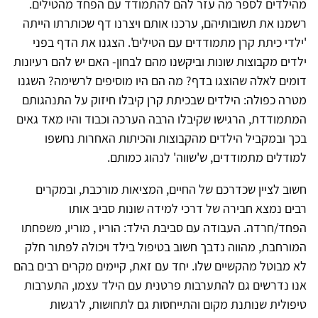
מהילדים לספר מה עזר להם להתמודד עם הפחד מהטילים.
רשמנו את תשובותיהם, ערכנו אותם ויצרנו דף שכותרתו הייתה
'ילדי כיתת קרן מתמודדים עם הטילים'. הצגנו את הדף בפני
ילדים מקבוצות שונות וביקשנו מהם לבחון- האם יש להם רעיונות
דומים לאלה שהוצגו בדף? מה הם היו מוסיפים לרשימה? השגנו
מטרה כפולה: הילדים שבכיתת קרן קיבלו חיזוק על התנהגותם
המתמודדת, הרגישו שקיבלו הרבה הערכה וכבוד והיו מאד גאים
בכך ובמקביל הילדים מהקבוצות והכיתות האחרות נחשפו
למודלים מתמודדים, ש'שווה' לנהוג כמותם.
חשוב לציין שכדרכם של החיים, המציאות מורכבת, ובמקרים
רבים נמצא חבירה של דרכי למידה שונות סביב אותו
הפחד/חרדה. העבודה עם סביבת הילד: הוריו , מוריו, משפחתו
המורחבת, מהווה נדבך חשוב בטיפול בילד ויכולה לפתור חלק
לא מבוטל מהקשיים שלו. יחד עם זאת, קיימים מקרים רבים בהם
אנו נדרשים גם להתערבות פרטנית עם הילד עצמו, התערבות
טיפולית שנותנת מקום והתייחסות גם לתחושות, לרגשות