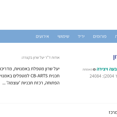
ת
פורומים
יריד
שימושי
אירועים
ן
אודות ד"ר יעל שרון בקצרה:
יעל שרון מטפלת באמנויות, מדריכה 
עה ויצירה
מאומתת
תכנית CB-ARTS למטפל
24
הפתוחה, רכזת תכניות 'עוצמה' ...
רכז