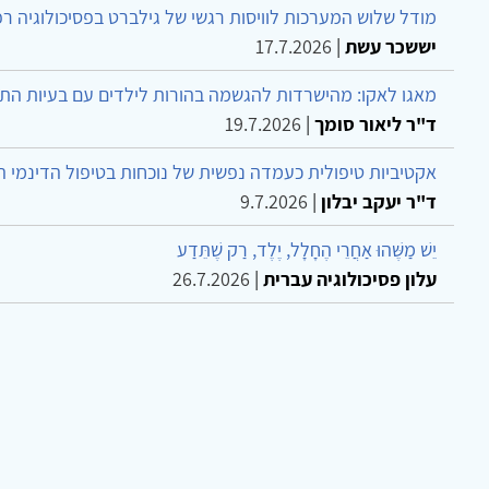
מודל שלוש המערכות לוויסות רגשי של גילברט בפסיכולוגיה ר
יששכר עשת
|
17.7.2026
מאגו לאקו: מהישרדות להגשמה בהורות לילדים עם בעיות הת
ד"ר ליאור סומך
|
19.7.2026
אקטיביות טיפולית כעמדה נפשית של נוכחות בטיפול הדינמי 
ד"ר יעקב יבלון
|
9.7.2026
יֵשׁ מַשֶּׁהוּ אַחֲרֵי הֶחָלָל, יֶלֶד, רַק שֶׁתֵּדַע
עלון פסיכולוגיה עברית
|
26.7.2026