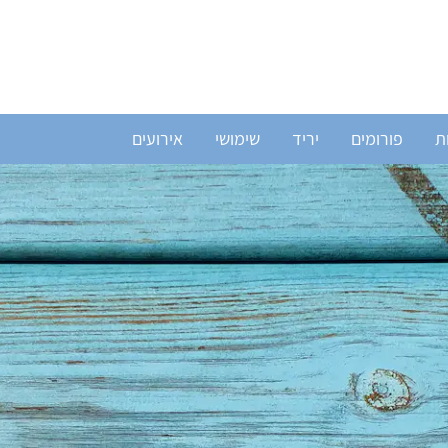
ת
פורומים
יריד
שימושי
אירועים