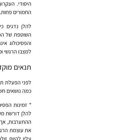
היסודי. העקרו
החמורים פחות.
להלן נדגים כ
השוטפת של הפס
והפסיכולוג אינ
למצבו הרגשי וכ
תנאים מוק
לפני הפעלת תו
כמה נושאים חשו
* זמינות הפסיכ
להלן דורשת משא
ההתערבות, אך ה
את עוצמת הרגש
עליו להיות זול