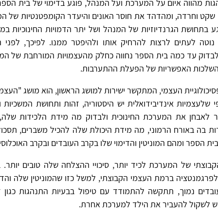
ות מהווה איום על המערכת ועל המנהל, פוגע בדימוי של בית הספר ו
 שקט וחרדה, ומהדהד את חוסר האונים והיעדר הקומפטנטיות של המ
גע בתחושת הגרנדיוזיות של המנהל ושל יתר הדמויות החינוכיות במ
וטה לעתים לרצות להרחיק אותו ולהיפטר ממנו. לפיכך, לפני 
בדוק עד כמה בית הספר נחווה כחלק מהעצמויות המורחבת של המנ
 ההשלכות האפשריות של הפעלת ההתערבות.
יכולוגיית העצמי, המתקשר ישירות למושג הראשון, הוא מושג "העצמי
י שלעצמיות אינדיבידואלית יש היסטוריה, זהות ותחושת המשכיות ו
לאבחן את המערכת החינוכית ולבדוק מה מידת הלכידות שלה, 
ת בה באורח הרמוני, מה מידת היכולת שלה להכיל משברים, תסכולי
ית הספר ומהם המוניטין והדימוי שלו בקרב העובדים ובקרב האוכלוסי
בוצתי של המערכת לכיד יותר, סיכויי ההצלחה שלה טובים יותר. ב
פרגמנטציה ברמת העצמי הקבוצתי, למשל כזו שהמוניטין שלה והדי
עובדים נמוך, תתקשה להתמודד עם טיפול בבעיות התנהגות כגון ז
ש לשקול להעביר את הילד למערכת אחרת.