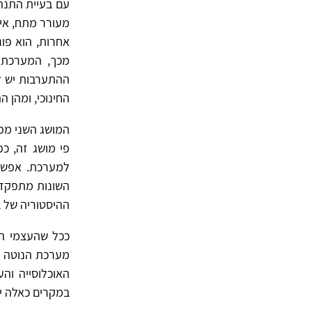
עם בעיית התנהג
מעורר מתח, אי
אחרות, הוא פו
מכך, המערכת נ
ההתערבות יש ל
החינוכי, ומהן
המושג השני מפס
פי מושג זה, כפ
למערכת. אפשר 
השונות מתפקדו
ההיסטוריה של ב
ככל שהעצמי הק
מערכת הנוטה ל
האוכלוסייה וה
במקרים כאלה י