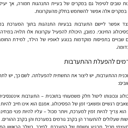
נות טובים לטיפול גם במקרים של בעיית התנהגות חמורה, אך יעיל
 במקרים אלה אפשר להשתמש בחלק מהעקרונות.
יצד אפשר ליישם התערבות בבעיות התנהגות בתוך המערכת במ
יכולוג החינוכי. כמובן, היכולת להפעיל עקרונות אלו תלויה במיד
ם שבויים בתפיסות מוקדמות בנוגע לאופיו של הילד, למידת החומר
דומה.
דמים להפעלת ההתערבות
כנית ההתערבות, יש ליצור את התשתית להפעלתה. לשם כך, יש לת
בים:
ולוג ונכונותו ליטול חלק משמעותי בתוכנית – התערבות אינטנסיבית 
בים רגשיים ומשאבי זמן של הפסיכולוג. אמנם הוא אינו חייב להיות 
וא צריך להיות זמין למערכת, ויותר מכול – עליו להיות פנוי מבחינ
ות שעלולים להתעורר הן בקרב גורמים במערכת והן בקרב ההורים. ב
תעצמי מכיל, מרגיע ומווסת של המערכת. לפיכך, בשלב הראשון הפסי