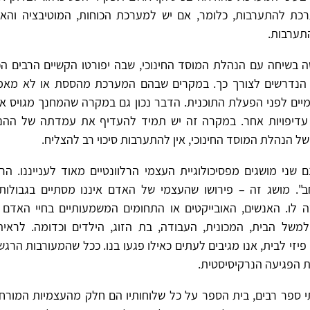
כת להתערבות, כלומר, אם יש למערכת הכוחות, המוטיבציה והא
תערבות.
ה בשיחה עם הנהלת המוסד החינוכי, שבה יפורטו הקשיים הרבים הכ
 הנדרשים לצורך כך. במקרים שבהם המערכת מהססת או לא מאמינ
מיים לפני הפעלת התוכנית. הדבר נכון גם במקרה שהמחנך מגויס א
עדיפויות אחר. במקרה זה יש תמיד להעדיף את עמדתה של ההנה
ל הנהלת המוסד החינוכי, אין להתערבות סיכוי רב להצליח.
שני מושגים מפסיכולוגיית העצמי הרלוונטיים מאוד לענייננו. הר
". מושג זה – פירושו שהעצמי של האדם איננו מסתיים בגבולות ג
 לו. האנשים, האובייקטים או התחומים המשמעותיים בחיי האדם
למשל הבית, המכונית, העבודה, בת הזוג, הילדים וכדומה. לראי
פיזי לבית, אנו מגיבים לעתים כאילו פגעו בנו. ככל שהמעורבות הרגש
ת הפגיעה הנרקיסיסטית.
י ספר רבים, בית הספר על כל שלוחותיו הם חלק מהעצמיות המורח