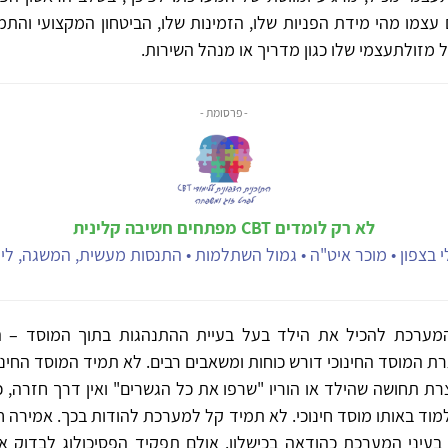
עצמו מהי מידת הפניות שלו, הזמינות שלו, הביטחון המקצועי והת
 מזולתעצמי שלו כגון מדריך או מנהל השירות.
- פרסומת -
לא רק לומדים CBT מפתחים חשיבה קלינית
 בצפון • מוכר איט"ה • גמול השתלמות • התנסות מעשית, המשגה, ליוו
מערכת להכיל את הילד בעל בעיית ההתנהגות בתוך המוסד – ה
 המוסד החינוכי דורש כוחות ומשאבים רבים. לא תמיד המוסד החינוכי
רת תחושה שהילד או הוריו "שרפו את כל הגשרים" ואין דרך חזרה, 
מוד באותו מוסד חינוכי. לא תמיד קל למערכת להודות בכך. אמירה 
עיני המערכת כהודאה בכישלון. אולם תפקיד הפסיכולוג לבדוק 