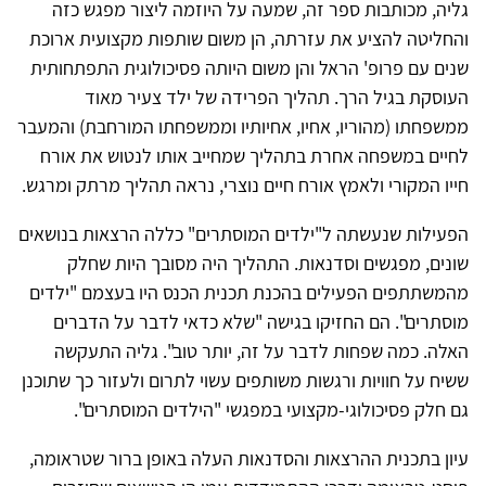
גליה, מכותבות ספר זה, שמעה על היוזמה ליצור מפגש כזה
והחליטה להציע את עזרתה, הן משום שותפות מקצועית ארוכת
שנים עם פרופ' הראל והן משום היותה פסיכולוגית התפתחותית
העוסקת בגיל הרך. תהליך הפרידה של ילד צעיר מאוד
ממשפחתו (מהוריו, אחיו, אחיותיו וממשפחתו המורחבת) והמעבר
לחיים במשפחה אחרת בתהליך שמחייב אותו לנטוש את אורח
חייו המקורי ולאמץ אורח חיים נוצרי, נראה תהליך מרתק ומרגש.
הפעילות שנעשתה ל"ילדים המוסתרים" כללה הרצאות בנושאים
שונים, מפגשים וסדנאות. התהליך היה מסובך היות שחלק
מהמשתתפים הפעילים בהכנת תכנית הכנס היו בעצמם "ילדים
מוסתרים". הם החזיקו בגישה "שלא כדאי לדבר על הדברים
האלה. כמה שפחות לדבר על זה, יותר טוב". גליה התעקשה
ששיח על חוויות ורגשות משותפים עשוי לתרום ולעזור כך שתוכנן
גם חלק פסיכולוגי-מקצועי במפגשי "הילדים המוסתרים".
עיון בתכנית ההרצאות והסדנאות העלה באופן ברור שטראומה,