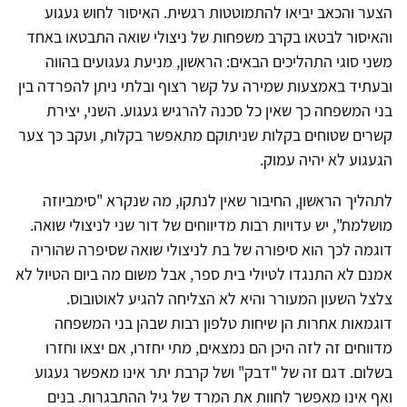
הצער והכאב יביאו להתמוטטות רגשית. האיסור לחוש געגוע
והאיסור לבטאו בקרב משפחות של ניצולי שואה התבטאו באחד
משני סוגי התהליכים הבאים: הראשון, מניעת געגועים בהווה
ובעתיד באמצעות שמירה על קשר רצוף ובלתי ניתן להפרדה בין
בני המשפחה כך שאין כל סכנה להרגיש געגוע. השני, יצירת
קשרים שטוחים בקלות שניתוקם מתאפשר בקלות, ועקב כך צער
הגעגוע לא יהיה עמוק.
לתהליך הראשון, החיבור שאין לנתקו, מה שנקרא "סימביוזה
מושלמת", יש עדויות רבות מדיווחים של דור שני לניצולי שואה.
דוגמה לכך הוא סיפורה של בת לניצולי שואה שסיפרה שהוריה
אמנם לא התנגדו לטיולי בית ספר, אבל משום מה ביום הטיול לא
צלצל השעון המעורר והיא לא הצליחה להגיע לאוטובוס.
דוגמאות אחרות הן שיחות טלפון רבות שבהן בני המשפחה
מדווחים זה לזה היכן הם נמצאים, מתי יחזרו, אם יצאו וחזרו
בשלום. דגם זה של "דבק" ושל קרבת יתר אינו מאפשר געגוע
ואף אינו מאפשר לחוות את המרד של גיל ההתבגרות. בנים