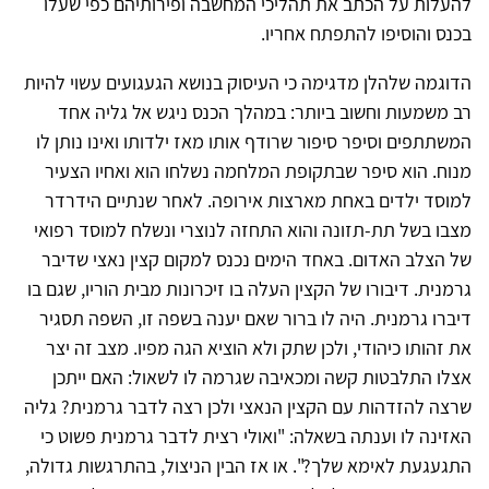
להעלות על הכתב את תהליכי המחשבה ופירותיהם כפי שעלו
בכנס והוסיפו להתפתח אחריו.
הדוגמה שלהלן מדגימה כי העיסוק בנושא הגעגועים עשוי להיות
רב משמעות וחשוב ביותר: במהלך הכנס ניגש אל גליה אחד
המשתתפים וסיפר סיפור שרודף אותו מאז ילדותו ואינו נותן לו
מנוח. הוא סיפר שבתקופת המלחמה נשלחו הוא ואחיו הצעיר
למוסד ילדים באחת מארצות אירופה. לאחר שנתיים הידרדר
מצבו בשל תת-תזונה והוא התחזה לנוצרי ונשלח למוסד רפואי
של הצלב האדום. באחד הימים נכנס למקום קצין נאצי שדיבר
גרמנית. דיבורו של הקצין העלה בו זיכרונות מבית הוריו, שגם בו
דיברו גרמנית. היה לו ברור שאם יענה בשפה זו, השפה תסגיר
את זהותו כיהודי, ולכן שתק ולא הוציא הגה מפיו. מצב זה יצר
אצלו התלבטות קשה ומכאיבה שגרמה לו לשאול: האם ייתכן
שרצה להזדהות עם הקצין הנאצי ולכן רצה לדבר גרמנית? גליה
האזינה לו וענתה בשאלה: "ואולי רצית לדבר גרמנית פשוט כי
התגעגעת לאימא שלך?". או אז הבין הניצול, בהתרגשות גדולה,