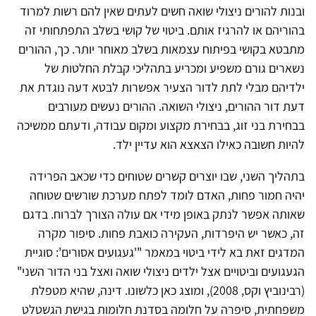
ובנות להורים ניצולי שואה חשים לעתים שאין להם רשות למרוד
בהוריהם או להרגיז אותם. ביטוי של קושי בשלב התפתחותי זה
מתבטא בקושי בפיתוח עצמאות בשלב מאוחר יותר. כך, ההורים
נשארים גורם משפיע ומכריע בתהליכי קבלת החלטות של
ילדיהם מבלי לתת לדור הצעיר אפשרות לבטא דעה נוגדת את
דעת דור ההורים, ניצולי השואה. ההורים נעשים מעורבים
בבחירת בני זוג, בבחירת מקצוע ומקום עבודה, ודעתם ממשיכה
להיות חשובה כאילו הצאצא הוא עדיין ילד.
בתהליך השני, שבו יוצרים קשרים שטוחים כדי שכאב הפרידה
יהיה חמור פחות, האדם לומד לפתח מערכת שורשים שטוחה
שאותה אפשר לנתק באופן מידי אם עולה הצורך לברוח. בדגם
זה, כאשר יש היפרדות, העקירה כואבת פחות. סיפור מקרה
המדגים זאת בא לידי ביטוי במאמר "'געגועים אסורים': סוגיית
הגעגועים וביטויים אצל ילדים ניצולי שואה ואצל בני הדור השני"
(רבינוביץ וקס, 2008), ומוצג כאן כלשונו. דינה, שהיא מטפלת
משפחתית, סיפרה על חלומה בסדנת חלומות בגישת הגשטלט