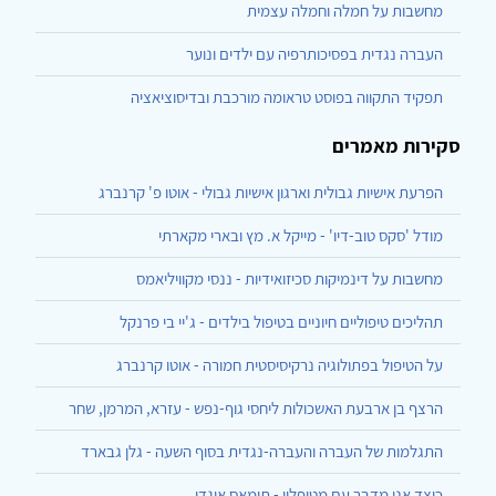
מחשבות על חמלה וחמלה עצמית
העברה נגדית בפסיכותרפיה עם ילדים ונוער
תפקיד התקווה בפוסט טראומה מורכבת ובדיסוציאציה
סקירות מאמרים
הפרעת אישיות גבולית וארגון אישיות גבולי - אוטו פ' קרנברג
מודל 'סקס טוב-דיו' - מייקל א. מץ ובארי מקארתי
מחשבות על דינמיקות סכיזואידיות - ננסי מקוויליאמס
תהליכים טיפוליים חיוניים בטיפול בילדים - ג'יי בי פרנקל
על הטיפול בפתולוגיה נרקיסיסטית חמורה - אוטו קרנברג
הרצף בן ארבעת האשכולות ליחסי גוף-נפש - עזרא, המרמן, שחר
התגלמות של העברה והעברה-נגדית בסוף השעה - גלן גבארד
כיצד אני מדבר עם מטופליי - תומאס אוגדן