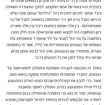
פוסט-טראומה ודרכי ההתמודדות עמן הן הנושאים שחוזרים
במרבית ההרצאות של אנשי המקצוע. לפיכך התעוררה השאלה:
כיצד אפשר לתרום לתכנית כזו? "הילדים" עצמם אמרו שלא
הרגישו בסבל נורא תוך כדי המלחמה בהשוואה לסבל של בני
משפחותיהם - בין אלה שנספו במחנות ריכוז ובין אלה ששרדו.
כיוון המחשבה היה למצוא נושא שהטראומה אינה חלק ממנו.
במחשבה על מה יכול לעבור על ילד שהופרד ממשפחתו עלו
השאלות של געגועים וההתמודדות של הילד, אשר חי במשפחה
נוצרית, מתמודד עם הגעגועים, ואינו יכול לבטא אותם מכיוון
שביטוי גלוי עלול לסכן את כל הנוגעים בדבר.
בשלב זה התכנסנו לעבודה משותפת והתחלנו לחפש חומר על
געגועים. התברר שהספרות הפסיכולוגית עוסקת בנושא מעט
מאוד. כדי להבין את התהליכים שבהם נמצא האדם המתגעגע
בכלל והילד המתגעגע בפרט, התחלנו לאסוף מחשבות
עצמאיות. ספר זה הוא פרי החשיבה שהתחילה בכנס והתפתחה
לאחריו. אנו מבקשים להודות במיוחד לפרופ' מקס שטרן שהציע