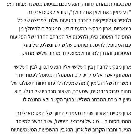
משמעותית בהתפתחותה. הוא מסכם בציטוט ממשנה אבות ג א:
"דע מאין באת ולאן אתה הולך", וקורא לפסיכואנליזה
ולפסיכואנליטיקאים להכרה בפגיעוּת שלנו ולפריצה של כל
בינאריות. ארון מבקש, כמעט דורש, ממטפלים להיחלץ מן
התפיסה האוטונומית, ולהיכנס אל המרחב ההדדי של הפגיעוּת
עם המטופל. להימנע מיחסים של שולט ונשלט, של בעל
הסמכות, והנתון למרות ולמצוא יחד מרחב שלישי מחזיק.
ארון מבקש להבחין בין השלישי אליו הוא מתכוון, לבין השלישי
המשותף אשר אל מולו יכולים המטפל והמטופל לעמוד יחד
במשנתה של בנג'מין (במה שמעלה לדעתו ניחוח תיאולוגי של
מהות טרנסצנדנטית, שמעבר, השאוב מכתביו של הגל). הוא
טוען ליצירת המרחב השלישי בתוך הקֶשר ולא מחוצה לו.
ארון מסיים באזכור שניים מעמודי התווך של הפסיכואנליזה
ההתייחסותית – מיטשל ופרנצי. מיטשל, אשר נחשב למייסד
הגישה וחברו הקרוב של ארון, הוא בין ההשפעות המשמעותיות