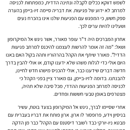
לשמש דווקא ככלים לקבלה ונתינה הדדית, כמפתחות לכניסה
למרחב לא ידוע של פגיעוּת. את דבריה סיימה זיו-ביימן בהערה
ספק חשש, כי המפגש עם הפגיעוּת שלנו אינו בהכרח נעים
ושעלינו להיות ערים לכך.
אחרון המברכים היה ד"ר עופר מאורר, אשר ניגש אל המיקרופון
ושאל: "מה זה אומר להרשות לעצמנו להיכנס למרחב פגיעוּת
הדדי?". מאורר שיתף את הקהל בהרהוריו ותהה בקול האם באנו
היום אולי כדי לגלות משהו שלא ידענו קודם, או אולי להבין בדרך
חדשה דברים שידענו כבר, אולי להכניס מישהו חדש לחיינו,
להבנתנו. בדומה לזיו-ביימן, גם מאורר ציין בפני הקהל כי
לכניסה למרחב הפגיעוּת ההדדי, מכל סיבה שלא תהיה,
מצטרפים באופן טבעי חששות ופחדים.
אחרי שסיימו לברך, ניגש אל המיקרופון בצעד בוטח, עשיר
בניסיון וידע, פרופסור לו ארון. ארון פותח את דבריו בעברית עם
מבטא ניו-יורקי כבד ו'שובר דיסטנס עם הקהל' כבר מן הדקה