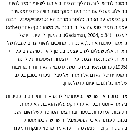
המוכר לחדש ולזר. תהליך זה מחייב אותנו לשאוף תמיד להיות
בדיאלוג מעגלי עם הנחותינו המוקדמות. חוויה כזו מתאפשרת
רק במפגש עם האחר, כלומר במרחב האינטרסובייקטיבי. "הבנה
עצמית תמיד מופיעה על ידי הבנה של משהו נוסף/אחר (other)
לעצמי" (Gadamar, 2004, p.84). בהמשך לרעיונותיו של
גדאמר, טוענת אורנג', איננו רק מחויבים להיות עדים לסבלו של
האחר, אלא שעלינו לשים עצמנו בסיכון להיות מושפעים על ידי
האחר, לשנות את עצמנו על ידי האחר. השפעתו של לוינס
(1995), כהוגה אשר במרכז משנתו מצויה האחרות והמחויבות
המוסרית של האדם אל האחר ואל סבלו, ניכרת כמובן בכתביה
של אורנג' וגם ברעיונותיו של ארון.
ארון מזכיר את שורשי תפיסתו של לוינס – חוויותיו הסובייקטיביות
בשואה – ומניח בכך את הקרקע עליה הוא בונה את אחת
הטענות המרכזיות בספרו ובהרצאה המרכזית של היום השני
בכנס. טענתו היא כי הפסיכואנליזה שורשיה בטראומות
בהיסטוריה, וכי השואה מהווה טראומה מרכזית ונקודת מפנה