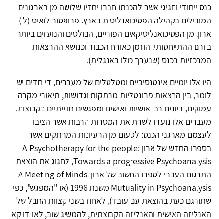
כנס ייחודי וחגיגי אשר להכנתו חברו יחדיו שלושה מן הארגונים
המובילים בקהילה הפסיכואנליטית בארץ. פרופסור לואיס (לו)
ארון, מן הפסיכואנליטיקאים הפוריים, הבולטים והנועזים ביותר
בזרם ההתייחסותי, הוזמן כאורח הכבוד וכנושא ההרצאות
המרכזיות בכנס (שנערך כולו באנגלית).
היו אלו יומיים אינטנסיביים ומטלטלים של מעברים, די חדים יש
לומר, בין הרצאות פרונטליות מרתקות וגדושות, תיאורי מקרה
עמוקים, דיונים רבי אושיות ואישים ומפגשים חווייתיים בקבוצות.
מעברים אלו נועדו לשרת את המטרות הרבות אשר הציבו
לעצמם מארגני הכנס: לטעום מן הרעיונות המרתקים אשר
בספרו החדש של ארון A Psychotherapy for the people:
Towards a progressive Psychoanalysis, לחגוג את הוצאת
התרגום העברי לספרו החשוב של ארון A Meeting of Minds:
Mutuality in Psychoanalysis משנת 1996 (או "המפגש", כפי
שתורגם כעת בהוצאת עם עובד), לאחוז בשני קצוות החבל של
האנליזה האישית והאנליזה הקבוצתית, להמשיג שוב, לאו דווקא