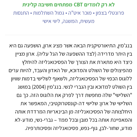
לא רק לומדים CBT מפתחים חשיבה קלינית
פרונטלי בצפון • מוכר איט"ה • גמול השתלמות • התנסות
מעשית, המשגה, ליווי אישי
בנג'מין, התיאורטיקנית הבאה אשר מציג ארון, הושפעה גם היא
בין היתר מדרידה (לצד ההשפעה של הגל עליה). ארון מציין
כיצד היא מתארת את הצורך של הפסיכואנליזה להיחלץ
מהפיצולים של השולט והמדוכא, של האדון והעבד, להיות ערים
ללוגוס הכפוי של הפסיכואנליזה, ולשאוף לשלישי בדמות שוויון
בין השולט למדוכא ובין הגברי לנשי. בנג'מין (2004) במושג
"השלישי" שלה מחפשת דרך לפרק את הלוגוס הזה. כך גם
השלישי של ארון: שלישי דה-קונסטרוקטיבי, המאפשר את
היחלצותה של הפסיכואנליזה מן הבינאריות המרדדת אותה
והמאפיינת אותה בכל מובן ובכל ממד – גברי-נשי, מודע-לא
מודע, שחור-לבן, גוף-נפש, פסיכואנליזה ופסיכותרפיה.