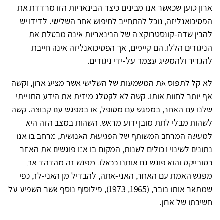
ארון טוען שכאשר אנו מבינים כיצד הבינאריות הזו מרדדת את
הפסיכואנליזה, נוכל להתחייב לחיפוש אחר השלישי. לדידו יש
להבין שדה-קונסטרוקציה של הבינאריות אינה מבטלת את
הניגודים הללו. הם קיימים, אך הפסיכואנליזה אינה חייבת
להגדיר ולהמשיג עצמה על-ידי ניגודים.
לא קל לתפוס את המשמעות של השלישי אשר מציע ארון, וקשה
אף יותר לחוות אותו. קשה לא לקטלג מידית את הידע החווייתי
שלנו עם האחר, במפגש עם מטופל, או במפגש עם קבוצה. קשה
לשהות מבלי לתת מובן ידוע מראש. השהות במצב הזה היא
למעשה המרחב המשותף של הפגיעוּת האנושית, מרחב בו אנו
נתונים לשינוי ויכולים לשנות, המקום בו אנו פוגשים את האחר
כסובייקט והוא פוגש גם אותנו ככאלו. מפגש זה מהדהד את
מפגש האמת עם האחר, האני-אתה, להבדיל מן האני-לז, כפי
שמתאר אותו בובר, (1965, 1973), פילוסוף נוסף אשר השפיע על
חשיבתו של ארון.