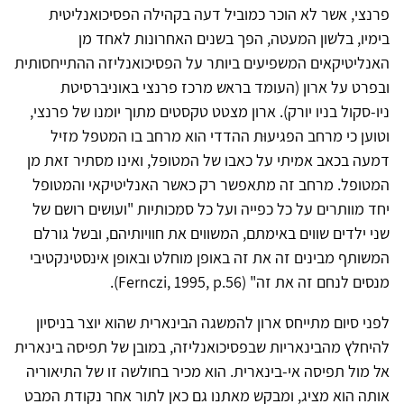
פרנצי, אשר לא הוכר כמוביל דעה בקהילה הפסיכואנליטית
בימיו, בלשון המעטה, הפך בשנים האחרונות לאחד מן
האנליטיקאים המשפיעים ביותר על הפסיכואנליזה ההתייחסותית
ובפרט על ארון (העומד בראש מרכז פרנצי באוניברסיטת
ניו-סקול בניו יורק). ארון מצטט טקסטים מתוך יומנו של פרנצי,
וטוען כי מרחב הפגיעוּת ההדדי הוא מרחב בו המטפל מזיל
דמעה בכאב אמיתי על כאבו של המטופל, ואינו מסתיר זאת מן
המטופל. מרחב זה מתאפשר רק כאשר האנליטיקאי והמטופל
יחד מוותרים על כל כפייה ועל כל סמכותיות "ועושים רושם של
שני ילדים שווים באימתם, המשווים את חוויותיהם, ובשל גורלם
המשותף מבינים זה את זה באופן מוחלט ובאופן אינסטינקטיבי
מנסים לנחם זה את זה" (Fernczi, 1995, p.56).
לפני סיום מתייחס ארון להמשגה הבינארית שהוא יוצר בניסיון
להיחלץ מהבינאריות שבפסיכואנליזה, במובן של תפיסה בינארית
אל מול תפיסה אי-בינארית. הוא מכיר בחולשה זו של התיאוריה
אותה הוא מציג, ומבקש מאתנו גם כאן לתור אחר נקודת המבט