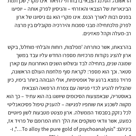
הראשונה. הסלנג הצבאי בו בחרתי לתיאור אינו מקרי, שכן תמת
הבינאריות של הצבאי והאזרחי – והניסיון לפרק אותה – יופיעו
בפנים רבות לאורך הכנס. אינו מקרי הוא גם ניסיונו של ארון
לפרק מלכתחילה מבני סמכות והיררכיה מקובלים בין מרצה
רב-מעלה וקהל מאזינים.
בהרצאתו, אשר כותרתה 'מפלצות, רוחות והבלתי מוחלט', ביקש
ארון להציג נקודות מרכזיות מספרו החדש עליו עבד במשך
שמונה שנים, בתחילה לבד ובשלוש השנים האחרונות עם קארן
סטאר. וכך הוא מספר: לקראת סוף מלחמת העולם הראשונה,
פרויד נמצא ברגע של אופטימיות, אולי הגבוהה ביותר בימיו, כיון
שהצליח להגיע לכדי פגישה עם צמרת הרפואה הצבאית
באוסטריה, שבאמצעות הסיכומים שיושגו בה הוא עתיד – כך הוא
מקווה לשכנע את שותפיו לפגישה – להעניק טיפול פסיכואנליטי
לכל נזקק בסבסוד הממשלה. ארון מצטט מטבעות לשון פיוטיים
כמעט, אשר וודאי משקפים את הלך רוחו המרומם של פרויד אז,
ביניהם: "To alloy the pure gold of psychoanalysis…", ו-