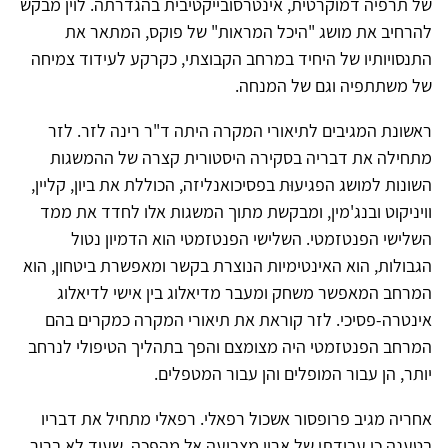
של תרפיה דמוקרטית, אינטרסובייקטיבית בהגדרתה. לוין מבקש
להרחיב את מושג "היכל המראות" של פוקס, המתאר את
התנסויותיו של היחיד במרחב הקבוצתי, כקרקע לעידוד צמיחה
של משתתפיה וגם של המנחה.
ראשונת המגיבים לתיאורי המקרה היתה ד"ר רינה לזר. לזר
מתחילה את דבריה בסקירה היסטורית קצרה של ההמשגות
השונות למושג הפגיעוּת בפסיכואנליזה, הכוללת את ביון, קליין,
וויניקוט ובנג'מין, ומבקשת מתוך המשגות אלו לחדד את ממד
השלישי הפנטזמטי. השלישי הפנטזמטי הוא הדמיון נטול
הגבולות, הוא האינטימיות הנוצרת בקשר ומאפשרת ביטחון, הוא
המרחב המאפשר משחק ומעבר מדיאלוג בין אישי לדיאלוג
אינטרה-פסיכי. לזר קוראת את תיאורי המקרה כמקרים בהם
המרחב הפנטזמטי היה מצומצם והפך בתהליך הטיפולי לנרחב
יותר, הן עבור המופלים והן עבור המטפלים.
אחריה מגיב פרופסור אשכול רפאלי. רפאלי מתחיל את דבריו
בטענה כי עבודתו של ארון מצביעה אל מהפכה, שעוד לא ברור