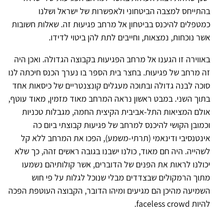
בהתייחס למצבה הביטחוני ולאפשרות של ישראל ושלנו
כמטפלים להיכנס בביטחון אל מרחב פגיעוּת זה. שאלות חשובות
אשר נוכחות, נמצאות, וחייבים לתת להן ביטוי לדידו.
באווירה זו הגענו אל מרחב הפגיעוּת בקבוצה הגדולה. ואכן היה
זה מרחב של פגיעוּת. בחצר בית הספר בו נערך הכנס חיכתה לנו
סוכה לבנה גדולה ובתוכה מעגלים קונצנטריים של כיסאות אחד
בתוך השני. במבט ראשון נראה המרחב מאוד מזמין, מאוד עוטף,
אולם המציאות התל-אביבית הקיצית החמה, מגבלות טכניות
וכמובן הקושי להיכנס למרחב של פגיעוּת קבוצתי ביום כה
אינטנסיבי ודינאמי (תרתי-משמע), הפכו את המרחב ללא קל
לשהייה. היה חם מאוד, כולנו ישבנו בגובה ראשים זהה, כך שלא
יכולנו לראות את הפנים של הדוברים, אשר קולותיהם נשמעו
מתוך הרמקולים שבצדדים מבלי שנוכל לגלות על פי חוש
השמיעה מהיכן הם מגיעים ומיהו הדובר, הקבוצה העוטפת הפכה
להיות faceless crowd.