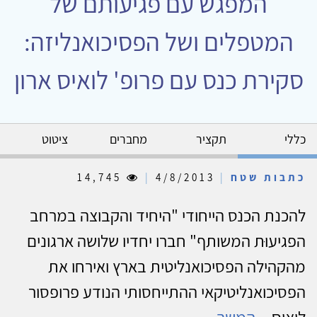
המפגש עם פגיעותם של
המטפלים ושל הפסיכואנליזה:
סקירת כנס עם פרופ' לואיס ארון
כללי
תקציר
מחברים
ציטוט
כתבות שטח
|
4/8/2013
|
14,745
להכנת הכנס הייחודי "היחיד והקבוצה במרחב
הפגיעוּת המשותף" חברו יחדיו שלושה ארגונים
מהקהילה הפסיכואנליטית בארץ ואירחו את
הפסיכואנליטיקאי ההתייחסותי הנודע פרופסור
לואיס...
המשך