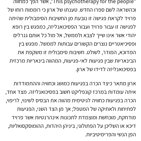
"This psychotherapy for the people", אשר הפך כמחווה
וכהשראה לשם ספרו החדש. טענתו של ארון כי רוממות רוחו של
פרויד לקראת פגישה זו נובעת מן החשיבות הסימבולית שהיתה
לפגישה זו עבור פרויד ועבור הפסיכואנליזה, כמפגש בין רופא
יהודי אשר אינו שייך לצבא ולממשל, אל מול כל אותם גנרלים
ופסיכיאטריים נוצרים הקשורים עבותות לממשל. מפגש בין
המדוכא, המודר, לשולט. חשיבות סימבולית זו משקפת את
הבינאריות שבין פגיעוּת לאי-פגיעוּת, המהווה בינאריות מרכזית
בפסיכואנליזה לדידו של ארון.
ארון מתאר כיצד הכרה בפגיעוּת כמושג וכחוויה וההתמודדות
איתה עומדות במרכז קונפליקט חשוב בפסיכואנליזה. מצד אחד,
הכרה בפגיעוּת כחוויה לגיטימית מהווה את הבסיס לשינוי, לריפוי,
לפתיחות ולאתיקה של המטפל; אך מן הצד השני, הפגיעוּת
מודחקת, מוכחשת ומוצמדת לתכונות אינהרנטיות אשר פרויד
דיכא או השליכן על הפתולוגי, ביניהן היהדות, ההומוסקסואליות,
הפן הנשי והפרימיטיביות.