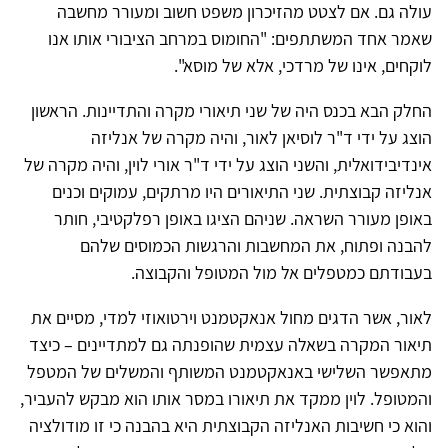
עולה גם. אם לצטט מהזיכרון משפט חשוב ומעורר מחשבה
שאמר אחד המשתתפים: "החומוס במרחב הציבורי אותו אנו
לוקחים, אינו של מרדכי, אלא של מוסא".
החלק הבא בכנס היה של שני תיאורי מקרה והתדיינות. הראשון
הוצג על ידי ד"ר לוסיאן לאור, והיה מקרה של אנליזה
אינדיבידואלית, והשני הוצג על ידי ד"ר אורי לוין, והיה מקרה של
אנליזה קבוצתית. שני התיאורים היו מרתקים, עמוקים וכנים
באופן מעורר השראה. שניהם הציגו באופן רפלקטיבי, חותר
להבנה ופתוח, את המחשבות והרגשות הכמוסים שלהם
בעבודתם כמטפלים אל מול המטופל והקבוצה.
לאור, אשר הדגים מחול אנאקטמנט וירטואוזי למדי, מסיים את
תיאור המקרה בשאלה עצמית שהופנתה גם למתדיינים – כיצד
מתאפשר השלישי באנאקטמנט המשותף והמשלים של המטפל
והמטופל. לוין ממקד את תיאורו במסר אותו הוא מבקש להעביר,
והוא כי חשיבות האנליזה הקבוצתית היא בהבנה כי זו מודולציה