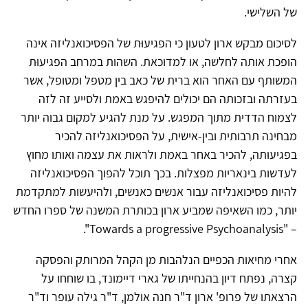
של השלישי.
לסיכום מבקש ארון לטעון כי הפגיעוּת של הפסיכואנליזה אינה
הופכת אותה לחלשה, או למדוכאת. השהות במרחב הפגיעוּת
המשותף עם האחר הוא ברית של כאב בין מטפל ומטופל, אשר
בעזרתה ובזכותה הם יכולים להיפגש באמת ולסייע זה לזה
לצמוח הדדית מתוך המפגש. על מנת להגיע למקום גבוה יותר
מבחינה תרבותית ובין-אישית, על הפסיכואנליזה להכיר
בפגיעוּתה, להכיר באחר באמת ולראות את עצמה ואותו מחוץ
לעדשות בינאריות מפצלות. בכך תוכל להפוך הפסיכואנליזה
להיות פסיכואנליזה עבור אנשים כאנשים, ולהיעשות למתקדמת
יותר, כמו השאיפה שמביע ארון בכותרת המשנה של ספרו החדש
– "Towards a progressive Psychoanalysis".
אחרי מחיאות הכפיים הנלהבות מן הקהל המרותק והפסקה
קצרה, נפתח דיון בהנחייתו של גארי דיימונד, בו שוחחו על
הרצאתו של פרופ' ארון ד"ר חנה אולמן, ד"ר גילה עופר וד"ר