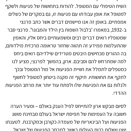
השיח הטיפולי עם המטופל. להודות בתחושות של פגיעוּת ולשקף
למטופל את אופן עבודתו עם פגיעוּת זו, גם במקרים של כשלים
אמפתיים. באופן זה אנו מיישמים דברים אשר כתב פרנצי
ב-1932, במאמרו 'בלבול השפות בין הילד והמבוגר'. פרנצי סבר
שמטופליו רואים דברים רבים ומשמעותיים ביחס אליו, והאמין
שהתעלמות ממידע זה תהווה שחזור טראומה מרכזית מילדותם,
בה ההורים מכחישים היבטים מטרידים שילדיהם רואים ביחס
למה שמתרחש להם וסביבם. ארון, בהמשך לפרנצי, מציע לנו
כמטפלים לתמלל את חוויית הפגיעוּת אל מול המטופל ובכך
לתקף את תחושותיו. תיקוף זה מקנה ביטחון למטופל לחשוף
ולגלות גם את הפגיעוּת שלו ולפתח עוד יותר את מרחב הפגיעוּת
ההדדי.
לסיום מבקש ארון להתייחס לפיל הענק באולם – ומעיר הערה
חשובה על העמימות של תפיסת ישראל בעולם מבחינת מושג
הפגיעוּת ועל הבינאריות של מעמדה כקורבן וכמקרבנת. לטענתו
ישנן שאלות רבות העולות באשר למרחב הפגיעוּת של ישראל