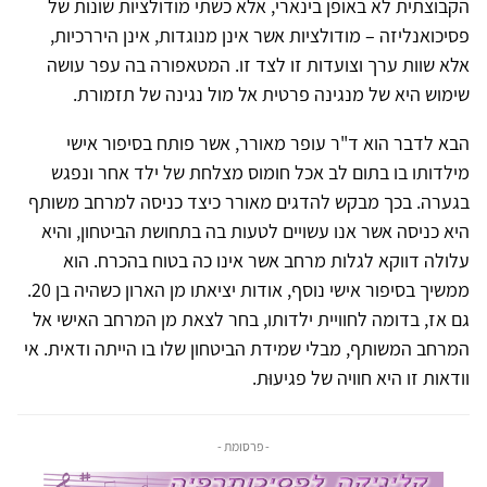
הקבוצתית לא באופן בינארי, אלא כשתי מודולציות שונות של
פסיכואנליזה – מודולציות אשר אינן מנוגדות, אינן היררכיות,
אלא שוות ערך וצועדות זו לצד זו. המטאפורה בה עפר עושה
שימוש היא של מנגינה פרטית אל מול נגינה של תזמורת.
הבא לדבר הוא ד"ר עופר מאורר, אשר פותח בסיפור אישי
מילדותו בו בתום לב אכל חומוס מצלחת של ילד אחר ונפגש
בגערה. בכך מבקש להדגים מאורר כיצד כניסה למרחב משותף
היא כניסה אשר אנו עשויים לטעות בה בתחושת הביטחון, והיא
עלולה דווקא לגלות מרחב אשר אינו כה בטוח בהכרח. הוא
ממשיך בסיפור אישי נוסף, אודות יציאתו מן הארון כשהיה בן 20.
גם אז, בדומה לחוויית ילדותו, בחר לצאת מן המרחב האישי אל
המרחב המשותף, מבלי שמידת הביטחון שלו בו הייתה ודאית. אי
וודאות זו היא חוויה של פגיעוּת.
- פרסומת -