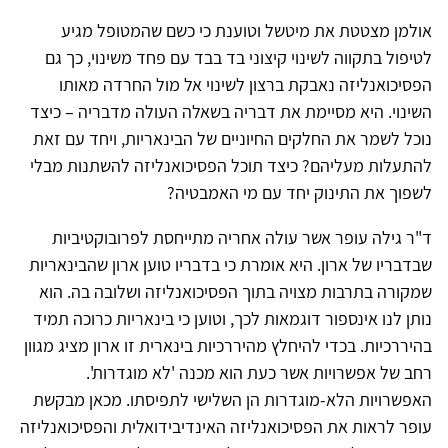
אולמן מצטטת את מיטשל וטוענת כי כשם שהמטופל מגיע
לטיפול בתקווה לשינוי קיצוני בד בבד עם פחד משינוי, כך גם
הפסיכואנליזה נאבקת ברצון לשינוי אל מול החרדה מאותו
השינוי. היא מסיימת את דבריה בשאלה העולה מדבריה – כיצד
נוכל לשמר את החלקים החיוניים של הבינאריות, ויחד עם זאת
להתעלות מעליהם? כיצד תוכל הפסיכואנליזה להשתנות מבלי
לשפוך את התינוק יחד עם מי האמבטיה?
ד"ר גילה עופר אשר עולה אחריה מתייחסת לפרובוקטיביות
שבדבריו של ארון. היא אומרת כי בדבריו טוען ארון שהבינאריות
שמקורה בתרבות מצויה בתוך הפסיכואנליזה ושלובה בה. הוא
נותן לנו אינספור דוגמאות לכך, וטוען כי בינאריות כרוכה תמיד
בהיררכיות. בכדי להיחלץ מהיררכיות בינארית זו ארון מציג מגוון
רחב של אפשרויות אשר כעת הוא מכנה 'לא מוגדרות'.
האפשרויות הלא-מוגדרות הן השלישי לתפיסתו. מכאן מבקשת
עופר לראות את הפסיכואנליזה האינדיבידואלית והפסיכואנליזה