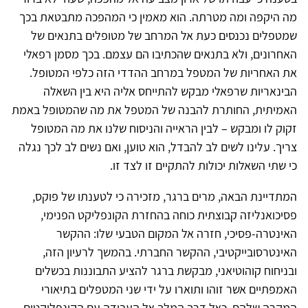
מה היקפה ומה מטרתה. הוא מאמין כי המהפכה מתבטאת בכך
שמטפלים נכנסים כעת אל המרחב של מטופלים בתנאים של
האחרונים, ולא בתנאים שהכתיבו הם עצמם. בכך מסמן רפאלי
את האחריות של המטפל במרחב ההדדי הזה כלפי המטופל.
הבינאריות שרפאלי מבקש להתייחס אליה היא בין השאלה
האמיתית, החותרת להבנה של המטפל את מה שהמטופל באמת
זקוק לו ומבקש – לבין הראייה והניסוח שלנו את מה המטופל
צריך. עלינו לשים לב להבדל, הוא טוען, ואם נשים לב לכך נגלה
כי שתי השאלות יכולות להתקיים זו לצד זו.
המתדיינת הבאה, מרים ברגר, מזכירה כי לטענתו של פוקס,
פסיכואנליזה קבוצתית כוחה בהחזרת הקונפליקט הפנימי,
האינטרה-פסיכי, חזרה אל המקום הטבעי שלו: ההקשר
האינטרסובייקטיבי, ההקשר החברתי. בהמשך לרעיון הזה,
ובניחוח קוהוטיאני, מבקשת ברגר להציע התבוננות בכשלים
האמפתיים אשר זוהו ותוארו על ידי שני המטפלים בתיאורי
המקרה שלהם, כאל דרך המלך אל העבודה עם הקונפליקטים