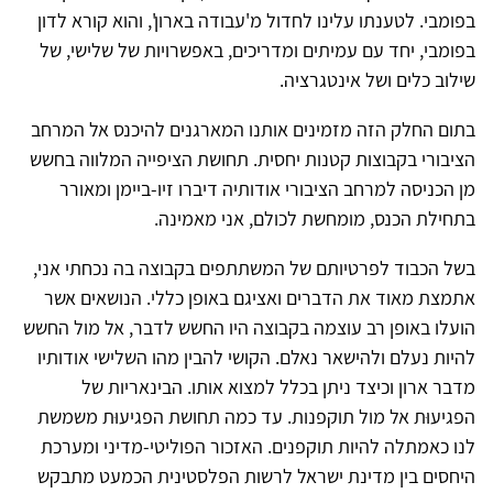
בפומבי. לטענתו עלינו לחדול מ'עבודה בארון', והוא קורא לדון
בפומבי, יחד עם עמיתים ומדריכים, באפשרויות של שלישי, של
שילוב כלים ושל אינטגרציה.
בתום החלק הזה מזמינים אותנו המארגנים להיכנס אל המרחב
הציבורי בקבוצות קטנות יחסית. תחושת הציפייה המלווה בחשש
מן הכניסה למרחב הציבורי אודותיה דיברו זיו-ביימן ומאורר
בתחילת הכנס, מומחשת לכולם, אני מאמינה.
בשל הכבוד לפרטיותם של המשתתפים בקבוצה בה נכחתי אני,
אתמצת מאוד את הדברים ואציגם באופן כללי. הנושאים אשר
הועלו באופן רב עוצמה בקבוצה היו החשש לדבר, אל מול החשש
להיות נעלם ולהישאר נאלם. הקושי להבין מהו השלישי אודותיו
מדבר ארון וכיצד ניתן בכלל למצוא אותו. הבינאריות של
הפגיעוּת אל מול תוקפנות. עד כמה תחושת הפגיעוּת משמשת
לנו כאמתלה להיות תוקפנים. האזכור הפוליטי-מדיני ומערכת
היחסים בין מדינת ישראל לרשות הפלסטינית הכמעט מתבקש