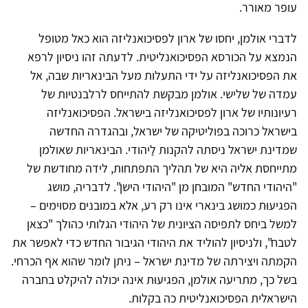
עופר מאורר.
לדברי אולמן, יחסו של ארון לפסיכואנליזה הוא כאל מטופל
הנמצא על הכורסא הפסיכואנליטית. לדעתה זהו ניסיון לרפא
את הפסיכואנליזה על ידי התעלות מעל הבינאריות שבה, אל
עמדה של שלישי. אולמן מבקשת להתייחס לרלבנטיות של
רעיונותיו של ארון לפסיכואנליזה בישראל. הפסיכואנליזה
בישראל כרוכה בפוליטיקה של ישראל, ובהגדרה החדשה
שמדינת ישראל ניסתה להקנות לַיהודי. הבינאריות שאולמן
מתייחסת אליה היא של תהליך התפתחות, לידה מחודשת של
"היהודי החדש" המובחן מן "היהודי הישן". לדבריה, מושג
הפגיעוּת כמושג בינארי אינו רק רע, אלא במובנים מסוימים –
למשל ביחס לתפיסה הציונית של היהודי הגלותי כהולך "כצאן
לטבח", ולניסיון להוליד את היהודי הגיבור החדש כדי לאפשר את
הקמתה ויצירתה של מדינת ישראל – ניתן לומר שהוא אף הכרחי.
בשל כך, מתריעה אולמן, הפגיעוּת אינה יכולה להיקלט בחברה
הישראלית הפסיכואנליטית כה בקלות.