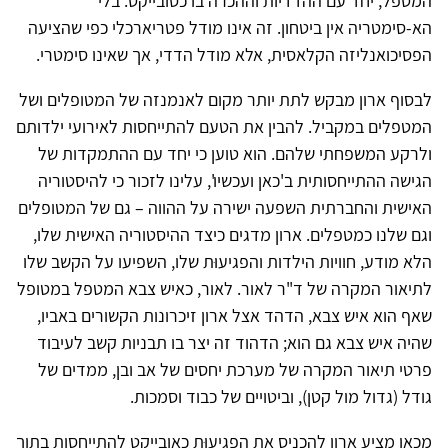
המטפל, יחד עם ההדדיות וההכרה בו כסובייקט. בלי
הא-סימטריה אין ביטחון. זה אינו מודל פטריארכלי כפי שהציעה
הפסיכואנליזה הקלאסית, אלא מודל הדדי, אך שאינו סימטרי.
לבסוף ארון מבקש לתת יותר מקום לאנמנזה של המטופלים ושל
המטפלים במקביל. להבין את הטעם להתייחסות לאירועי ילדותם
ולרקע המשפחתי שלהם. הוא טוען כי יחד עם ההתמקדות של
הגישה ההתייחסותית ב'כאן ועכשיו', עלינו לזכור כי להיסטוריה
האישית והחברתית השפעה ישירה על ההווה – גם של המטופלים
וגם שלנו כמטפלים. ארון מדגים כיצד ההיסטוריה האישית שלו,
הלא מודע, חוויות הילדות והפגיעוּת שלו, השפיעו על הקשב שלו
לתיאור המקרה של ד"ר לאור. לאור, כאיש צבא המטפל במטופל
שאף הוא איש צבא, הדהד אצל ארון זיכרונות הקשורים באביו,
שהיה איש צבא גם הוא; הדהוד זה יצר בו תבניות קשב לעיבוד
פרטי תיאור המקרה של מערכת יחסים של אב ובן, ממדים של
גודל (גדול מול קטן), וביטויים של כבוד וסמכות.
מכאן מציע ארון להכניס את הפגיעוּת כאובייקט להתייחסות בתוך