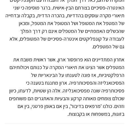
האינטרה-פסיכיים בצורתם הבין-אישית. ברגר מוסיפה כי שני
תיאורי מקרה עוסקים בהדדיות, בהכרה הדדית, בקבלה ובדחייה
של המטפל את המטופל ושל המטופל את המטפל, ומכאן
שהכשלים האמפתיים של המטפלים אינם רק דרך המלך
לעבודה על קונפליקטים אינטרה-פסיכיים של המטופלים, אלא
גם של המטפלים.
אחרון המתדיינים הוא פרופסור ארון, אשר ראשית משבח את
המטפלים אשר הציגו את תיאורי המקרה על כנותם ויכולותיהם
הרפלקטיביות, אז פונה לטענתו על הבינאריות של
הפסיכואנליזה והפסיכותרפיה. ארון מתנגח בטענה כי
פסיכותרפיה שונה מפסיכואנליזה. אלה הן שטויות, לדעתו, כיוון
שכולם צומחים מאותה קרקע והבעיות והאתגרים הם משותפים
וזהים. כולנו 'מרפאים בדיבור', בין אם באופן פרטני, בין אם
בזוגות, במשפחות או בקבוצות.