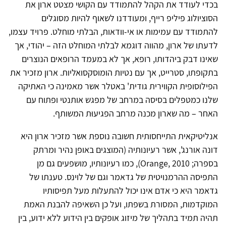
בכדי לעודד את הקהל להתמודד עם הקושי מצטט ארון את
הסוציולוג פיליפ רייף, ומעודדנו לשאוף להיות מסוגלים
להתמודד עם עמימות או אי-וודאות, הבלתי מוחלט. פרויד עצמו,
לדעתו של ארון, מהווה דוגמא לבלתי המוחלט הזה – יהודי, אך
שאינו דבק ביהדותו, רופא, אך לא במעמד הרופאים הנוצרים
בתקופתו, סטרייט, אך עם נטיות הומוסקסואליות. ארון מזכיר את
הפילוסופית הקווירית גודית' באטלר אשר מאמינה כי האתיקה
שלנו כמטפלים בסיסה במרחב של מפגש אותנטי ופתוח עם
האחר – מה שארון מכנה מרחב הפגיעוּת המשותף.
אנליטיקאית התייחסותית חשובה נוספת אשר מזכיר ארון היא
דונה אורנג', אשר רעיונותיה (המוצגים באופן נהיר ומרתק
בספרה; Orange, 2010), כמו רעיונותיו, מושפעים גם מן
התפיסה ההרמנויטית של גדאמר וגם של לוינס. טענתו של
גדאמר היא כי אדם אינו יכול להתעלות מעל תפיסותיו
המוקדמות, המסורת בשפתו, ועל כן השאיפה להבנת האמת
תהיה תמיד בתהליך של מיזוג אופקים בין הידוע ללא ידוע, בין