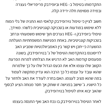
התקדמותו בטיפול ב- HEG וביופידבק פריפריאלי נעצרה
ובמידה מסוימת חלה ירידה קלה.
חשוב לציין כי טיפול נוירופידבק קלאסי הוא התניה של גלי המוח
ללא שימוש במודעות או בטכניקה קוגניטיבית כלשהי. מאידך,
טיפולי ביופידבק ו- HEG נערכים תוך שימוש משמעותי ונרחב
בטכניקות קוגניטיביות. באחת הפגישות המשפחתיות הועלתה
ההשערה כי יתכן ויש קשר בין האמביוולנטיות שמביע האב
לדיסוננס בהתקדמות הטיפול של ג' בנוירופידבק. בשונה
מפעמים קודמות האב לא הדגיש את הצלחתו למרות הפרעת
הקשב שלו עצמו אלא את הכעס הגדול שלו על כך שלמרות
שהוא עובד על עצמו כל כך הרבה הוא עדיין מתקשה לעמוד
במה שהוא מציב לעצמו. האם בחרה לעודד את האב ולחזור על
כל הישגיו. ג' שישב בפגישה זו שותק אך חסר מנוחה הציע לבסוף
שהאב יבוא איתו לטיפול בנוירופידבק.
לאחר הטיפול בנוירופידבק בו נכח האב ואף התנסה בעצמו