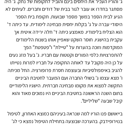
ג' והוריו העכיר את היחסים בינם והוביל לתקופות של נתק. ג' היה
מסתגר בחדרו או עובר לגור בבית של דודים וחברים. לעיתים לא
הגיע לבית הספר במשך מספר שבועות. תקופת בית הספר
היסודי עברה על ג' בקלות יחסית מבחינה לימודית. עד כיתה ד'
הוא הצליח בלימודיו. מאמצע כיתה ד' חלה ירידה איטית אך
עקבית בהישגיו. חוסר השקט שאפיין אותו בשנות הלימודים
המוקדמות וזוכה בהערות על "טיילת" ו"פטפטת" הפך
להתפרצויות כלפי המורים וקטטות עם חבריו. ג' בעל מזג נעים
על כן היה מקובל עד לאותה התקופה על חבריו למרות נטייתו
להגיב באימפולסיביות ובעוצמה חסרת פרופורציה. החל מכיתה
ו' מצא עצמו ג' בשולי החברה ועם המעבר לחטיבת הביניים
התקשה למצוא את מקומו מבחינה חברתית. הישגיו הלימודיים
בתום השנה הראשונה בחטיבת הביניים היו נמוכים מאוד והוא
קיבל שבעה "שליליים".
בייאושם פנו הוריו למה שנראה בעיניהם כמוצא האחרון, לטיפול
בנוירופידבק. בהערכה שבוצעה בתחילת הטיפול נמצא כי לג'