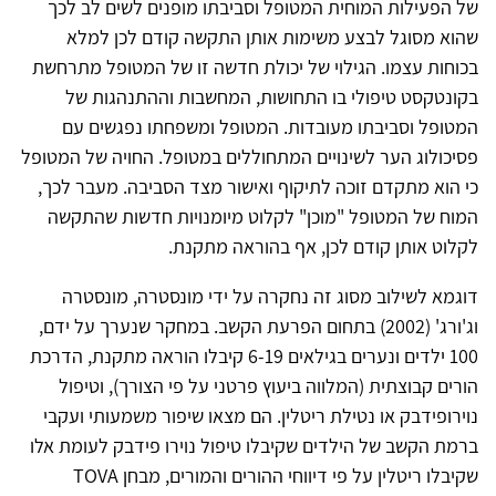
של הפעילות המוחית המטופל וסביבתו מופנים לשים לב לכך
שהוא מסוגל לבצע משימות אותן התקשה קודם לכן למלא
בכוחות עצמו. הגילוי של יכולת חדשה זו של המטופל מתרחשת
בקונטקסט טיפולי בו התחושות, המחשבות וההתנהגות של
המטופל וסביבתו מעובדות. המטופל ומשפחתו נפגשים עם
פסיכולוג הער לשינויים המתחוללים במטופל. החויה של המטופל
כי הוא מתקדם זוכה לתיקוף ואישור מצד הסביבה. מעבר לכך,
המוח של המטופל "מוכן" לקלוט מיומנויות חדשות שהתקשה
לקלוט אותן קודם לכן, אף בהוראה מתקנת.
דוגמא לשילוב מסוג זה נחקרה על ידי מונסטרה, מונסטרה
וג'ורג' (2002) בתחום הפרעת הקשב. במחקר שנערך על ידם,
100 ילדים ונערים בגילאים 6-19 קיבלו הוראה מתקנת, הדרכת
הורים קבוצתית (המלווה ביעוץ פרטני על פי הצורך), וטיפול
נוירופידבק או נטילת ריטלין. הם מצאו שיפור משמעותי ועקבי
ברמת הקשב של הילדים שקיבלו טיפול נוירו פידבק לעומת אלו
שקיבלו ריטלין על פי דיווחי ההורים והמורים, מבחן TOVA