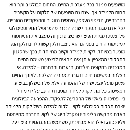
מושפעים ממנה בכל מערכות החיים. התחום הבולט ביותר הוא
תחום הלמידה אך ישנם גם השפעות של הלקות על הקשרים
החברתיים, הדימוי העצמי, היחסים הזוגיים והתפקודים ההוריים.
לכל אדם סגנון תפקודי שונה הנגזר מהפרופיל הנוירופסיכולוגי
שלו ואסטרטגיות הפיצוי שרכש. סגנון זה מעצב את התייחסותו
למשימות החיים בפניהם הוא ניצב. חלקן קשות לו ובחלקן הוא
מוכשר במיוחד. לקויות למידה וקשב מתייחדות בכך שהסגנון
התפקודי המאפיין אותן אינו מתאים לביצוע משימת החיים
המרכזית בתקופת הילדות, הנערות והבחרות – למידה. אי
הצלחה במשימת חיים זו גוררת אחריה השלכות לאורך החיים
שאינן פועל יוצא ישיר של ההפרעה אלא של הכישלון בביצוע
המשימה. כלומר, לקות למידה מוסברת היטב על ידי מודל
ביו-פסיכו-סוציאלי של ההפרעה לתפקוד. ההפרעה הביולוגית
יוצרת תפקוד פסיכולוגי לקוי – לקות למידה. בשל לקות הלמידה
האדם מתקשה בלימודיו ומקבל תיוג של לקוי. החברה מתייחסת
אליו ככזה. ואילו הוא מבחינתו, משתמש בהתנהגויות פיצוי על
מנת לזכות בהכרה מצד החברה. יחסי הגומלין בין האדם