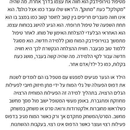
מטיפול נוירופידבק הוא חווה את עצמו בדרך אחרת. מה שהיה
"מקולקל" כעת "מתוקן". ה"ראש שלו עובד כמו אצל כולם". הוא
אינו חווה מעברים חריפים בין קשב לחוסר קשב כמו במצב בו הוא
תחת השפעה של טיפול תרופתי. הוא הגיע להישג בכוחות עצמו.
הוא האחראי הבלעדי להצלחת האימון של מוחו. לאחר טיפול
מתמשך בנוירופידבק המוח מוכן ללמידה חדשה. הוא מסוגל
ללמוד טוב מבעבר. חווית ההצלחה הנקשרת לכך היא חוויה
חדשה עבור לקוי הלמידה. מה שהיה קשה בעבר, מושג כעת
בקלות, כמו כל ילד/אדם אחר.
הילד או הנער מגיעים למפגש עם מטפל בו הם לומדים לשנות
את דפוס הפעולה של גלי המוח על ידי מתן חיזוק חיובי לפעילות
הגלים הרצויה. בתהליך למידה זה הפעילות המוחית הרצויה
מחוזקת ומתגברת. באופן מעשי המטופל ישוב מול מסך מחשב
כשלראשו מחוברות אלקטרודות ורואה סרט או משחק במשחק
מחשב. הסרט/המשחק מתקדם אך ורק כאשר המוח מגיב בדפוס
פעילות רצוי ועוצר כאשר הדפוס אינו רצוי. בעקבות ההשתנות