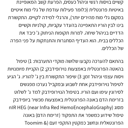
קשיים בויסות רגשי וניהול כעסים, הפרעת קשב המאופיינת
באיטיות פרונטלית (כלומר פעילות עודפת של גלי מוח איטיים
במקום גלי מוח מהירים יותר), והרגלי למידה לקויים. התקשורת
בינו לבין הוריו התאפיינה בהעדר עקביות, קולניות וקשיים
הדדיים בניהול שיחה. למרות תקופות הניתוק ג' כיבד את
הכללים בבית. הוא העדיף הסתגרות והתנתקות על פני הפרה
של הכללים.
בהתאם להערכה נקבעו שלושה מוקדי התערבות: 1) טיפול
בהאטה הפרונטלית באמצעות נוירופידבק; 2) הקניית מיומנויות
ויסות עצמי וניהול זמן; 3) שיפור התקשורת בין ג' להוריו. ג' הגיע
לטיפול נוירופידבק אחת לשבוע ובמקביל נערכו מפגשים
לסירוגין עימו ועם הוריו. בטיפול הנוירופידבק למד ג' לשלוט
בזרימת הדם באונה הפרונטלית באמצעות מכשיר ביופידבק
מסוג nIR HEG (near Infra Red HemoEncephaloGraphy)
טיפול שידוע כמשפר את התפקוד (זרימת הדם) באונה
הפרונטאלית ונחשב כמקטין התקפי זעם (Toomim &