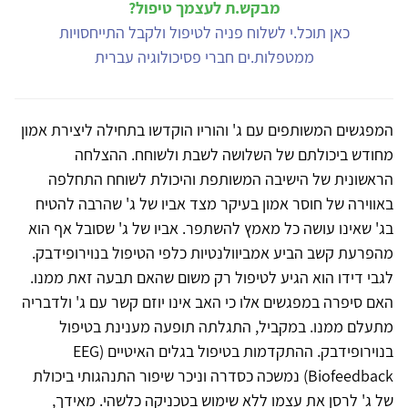
מבקש.ת לעצמך טיפול?
כאן תוכל.י לשלוח פניה לטיפול ולקבל התייחסויות
ממטפלות.ים חברי פסיכולוגיה עברית
המפגשים המשותפים עם ג' והוריו הוקדשו בתחילה ליצירת אמון
מחודש ביכולתם של השלושה לשבת ולשוחח. ההצלחה
הראשונית של הישיבה המשותפת והיכולת לשוחח התחלפה
באווירה של חוסר אמון בעיקר מצד אביו של ג' שהרבה להטיח
בג' שאינו עושה כל מאמץ להשתפר. אביו של ג' שסובל אף הוא
מהפרעת קשב הביע אמביוולנטיות כלפי הטיפול בנוירופידבק.
לגבי דידו הוא הגיע לטיפול רק משום שהאם תבעה זאת ממנו.
האם סיפרה במפגשים אלו כי האב אינו יוזם קשר עם ג' ולדבריה
מתעלם ממנו. במקביל, התגלתה תופעה מענינת בטיפול
בנוירופידבק. ההתקדמות בטיפול בגלים האיטיים (EEG
Biofeedback) נמשכה כסדרה וניכר שיפור התנהגותי ביכולת
של ג' לרסן את עצמו ללא שימוש בטכניקה כלשהי. מאידך,