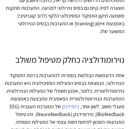
הפסיכולוגים הדרושים לרכישת קריאה, כתיבה וחשבון עם
השערה לפיה קיים גם בסיס נוירולוגי לפגיעה. התערבות מתקנת
משמעה תיקון התפקוד הפסיכולוגי הלקוי (לרוב קוגניטיבי)
באמצעות אימון (training) או התערבות בבסיס הנוירולוגי
המשוער שלו.
נוירומודולציה כחלק מטיפול משולב
אחת הדוגמאות הבולטות בספרות להתערבות ברמת התפקוד
הנוירולוגי, הנמצאת בבסיס הפעילות הפסיכולוגית היא התערבות
נוירומודולטורית. כלומר, אפנון חשמלי של הפעילות הנוירולוגית.
ההתערבות הנוירומודולטורית הפאסיבית מתבצעת באמצעות
מעגלי משוב. לשון אחר,
ביופידבק
של המערכת העצבית (EEG
Biofeedback); נוירופידבק (Neurofeedback). זהו טיפול
התנהגותי המכוון לפיתוח ויסות עצמי של הפעילות המוחית.