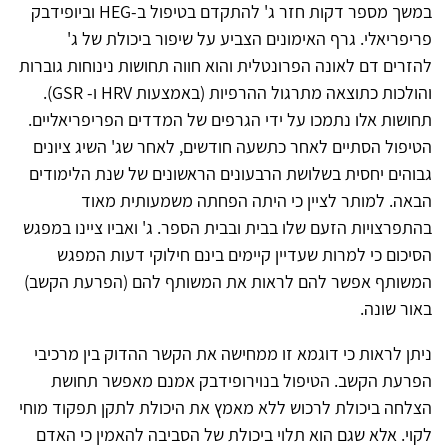
במשך מספר דקות חזר ג' להתקדם בטיפול ב-HEG וביופידבק
פריפריאלי. גרף האימונים הצביע על שיפור ביכולת של ג'
להזרים דם לאונה הפרונטלית והוא חווה תחושות נינוחות גוברות
והולכות כתוצאה מתרגול ההרפיות (באמצעות HRV ו- GSR).
תחושות אלו נתמכו על ידי הגרפים של המדדים הפריפריאליים.
הטיפול הסתיים לאחר כתשעה חודשים, לאחר שג' השיג ציונים
גבוהים יחסית בשלושת הרבעונים הראשונים של שנת הלימודים
הבאה. למותר לציין כי היתה הפחתה משמעותית מאוד
בהתפרצויות הזעם שלו בבית ובבית הספר. ג' ואביו ציינו במפגש
הסיכום כי למרות שעדיין קיימים בינם חילוקי דעות המפגש
המשותף אפשר להם לראות את המשותף להם (הפרעת הקשב)
באור שונה.
ניתן לראות כי דוגמא זו ממחישה את הקשר ההדוק בין מרכיבי
הפרעת הקשב. הטיפול בנוירופידבק אמנם מאפשר תחושת
הצלחה ביכולת לרכוש ללא מאמץ את היכולת לתקן תפקוד מוחי
לקוי. אלא שגם הוא תלוי ביכולת של הסביבה להאמין כי האדם