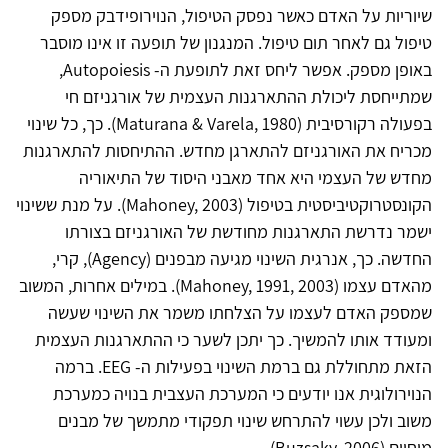
שיוריות על האדם כאשר נפסק הטיפול, הנוירופידבק מספק
טיפול גם לאחר תום טיפול. המנגנון של תופעה זו אינו מוסבר
באופן מספק. אפשר ליחס זאת לתופעת ה- Autopoiesis,
שמתייחסת ליכולת ההתארגנות העצמית של אורגניזם חי
בפעולה רקורסיבית (Maturana & Varela, 1980). כך, כל שינוי
מכריח את האורגניזם להתארגן מחדש. ההתיחסות להתארגנות
מחדש של העצמי היא אחד מאבני היסוד של התיאוריה
הקונסטרוקטיביסטית בטיפול (Mahoney, 2003). על מנת ששינוי
ישמר נדרשת התארגנות מחודשת של האורגניזם בצורתו
החדשה. כך, אנרגית השינוי מגיעה מבפנים (Agency), קרי,
מהאדם עצמו (Mahoney, 1991, 2003). במילים אחרות, המשוב
שמספק האדם לעצמו על הצלחתו משמר את השינוי שעשה
ומעודד אותו להמשיך. כך יתכן לשער כי ההתארגנות העצמית
הזאת מתחוללת גם ברמת השינוי בפעילות ה- EEG. ברמה
הנוירולוגית אנו יודעים כי המערכת העצבית בנויה כמערכת
משוב ולכן עשוי להתרחש שינוי תפקודי מתמשך של מבנים
מוחיים (Buzsaky, 2006).