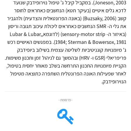
Joneson, 2003). במקביל קיבל ג' טיפול נוירופידבק שנועד
לדכא גלים איטיים (בעיקר תטא) הנחשבים כאחראים לחוסר
קשב (Buzsaky, 2006) (באונה הפרונטאלית והצדעית) ולהגביר
את גלי ה- SMR הנחשבים כאחראים ליכולת עיכוב תגובה וריסון
(באיזור ה- sensory-motor strip) (לדוגמא,Lubar & Lubar,
1984; Sterman & Bowersox, 1981). במפגשים האישיים רכש
ג' מיומנויות קוגניטיביות לשליטה עצמית בשילוב ביופידבק
פריפריאלי (GSR ו- HRV) ובהמשך גם לניהול זמן ותכנון משימות.
הקניית מיומנויות התכנון התרחשה בשלב מאוחר יחסית בטיפול,
לאחר שפעילות האונה הפרונטלית השתפרה כתוצאה מטיפול
הנוירופידבק.
- פרסומת -