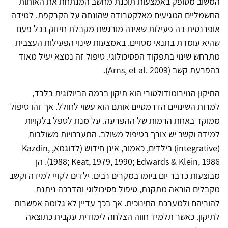
המשוב מסופק באמצעות תוכנת מחשב המנתחת את האותות
החשמליים המגיעים מאלקטרודה שהונחה על הקרקפת. למידה
אופרנטית בה פעילות שאינה מורגשת מקבלת חיזוק בכל פעם
שהיא עומדת בתנאי מסויים. באמצעות שינוי הפעילות העצבית
מתרחש שינוי בתפקוד הפסיכולוגי. טיפול זה נמצא יעיל מאוד
בהפרעת קשב (Arns, et al. 2009).
התיקון הנוירומודולטורי הוא תיקון ברמה הביולוגית בלבד,
למרות השינויים הדרמטיים אותם הוא עשוי לחולל. אך זהו טיפול
ממוקד באחת הרמות של ההפרעה. על מנת לטפל בלקויות
למידה וקשב יש צורך בטיפול משולב. התערבויות משולבות
(integrative) בילדים, כאמור, אינן חידוש (לדוגמא, Kazdin,
1988; Keat, 1979, 1990; Edwards & Klein, 1986). הן
מבוצעות כדבר יום ביומו במקרים רבים. ילדים לקויי למידה וקשב
מקבלים הוראה מתקנת, טיפול פסיכולוגי והדרכה ניתנת
להוריהם ולמערכת החינוכית. אך בכך עדיין לא גלומה אפשרות
לתיקון. כאשר תלמיד חווה הצלחה לימודית עקבית כתוצאה