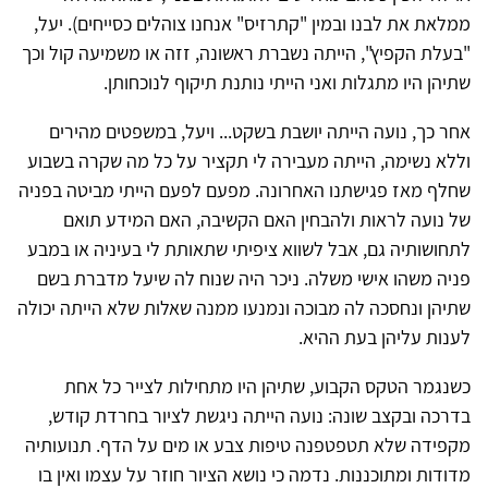
ממלאת את לבנו ובמין "קתרזיס" אנחנו צוהלים כסייחים). יעל,
"בעלת הקפיץ", הייתה נשברת ראשונה, זזה או משמיעה קול וכך
שתיהן היו מתגלות ואני הייתי נותנת תיקוף לנוכחותן.
אחר כך, נועה הייתה יושבת בשקט... ויעל, במשפטים מהירים
וללא נשימה, הייתה מעבירה לי תקציר על כל מה שקרה בשבוע
שחלף מאז פגישתנו האחרונה. מפעם לפעם הייתי מביטה בפניה
של נועה לראות ולהבחין האם הקשיבה, האם המידע תואם
לתחושותיה גם, אבל לשווא ציפיתי שתאותת לי בעיניה או במבע
פניה משהו אישי משלה. ניכר היה שנוח לה שיעל מדברת בשם
שתיהן ונחסכה לה מבוכה ונמנעו ממנה שאלות שלא הייתה יכולה
לענות עליהן בעת ההיא.
כשנגמר הטקס הקבוע, שתיהן היו מתחילות לצייר כל אחת
בדרכה ובקצב שונה: נועה הייתה ניגשת לציור בחרדת קודש,
מקפידה שלא תטפטפנה טיפות צבע או מים על הדף. תנועותיה
מדודות ומתוכננות. נדמה כי נושא הציור חוזר על עצמו ואין בו