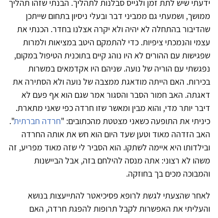
ידעתי שיש לתת זמן ולגייס סבלנות לתהליך. הבנתי שזהו תהליך
ממושך, ושמעתי גם ממביני דבר ובעלי ניסיון בתחום שייתכן
שהדיבור בהתחלה לא יהיה ולא יקרה אצלנו בחדר. הכנתי את
עצמי והנמכתי ציפיות. כדי להתמקם היטב במציאות ולמרות
שפגישות עם ההורים לא היו נוהג קיים בתוכנית הטיפול במקום,
נפגשתי עם הוריה של נועה. שניהם היו אקדמאים במשרות
בכירות. האם הייתה מודאגת ממצבה של נועה ולא הסתירה את
דאגתה. האב חמור הסבר והסגור אמר שגם הוא אף פעם לא
דיבר יותר מדי, והוא מבין ומאשר שזו חרדה כפי שאני מתארת.
כיניתי את התופעה כשאני מצטטת מהכתובים: "
חרדה חברתית
".
האב הזדהה מאוד וטען שעד היום הוא חש את אותה החרדה
ובילדותו היא איימה לשתקו. הוא הסביר לי שזה מאוד מפריע, זה
משהו לא רצוני: אתה מנסה להילחם בזה, אבל הביישנות
והמבוכה מכים בך בחוזקה.
לאחר שהצעתי לגשת לרופא פסיכיאטר להתייעצות בנושא
והעליתי את האפשרות לקבל תרופות להפגת חרדה, האם