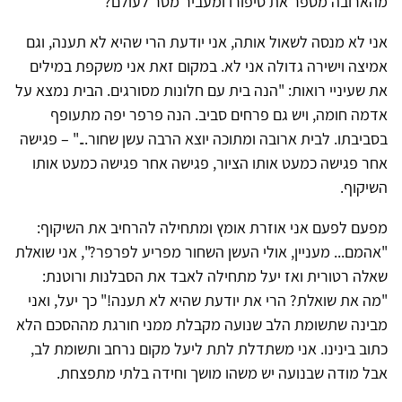
מהארובה מספר את סיפורו ומעביר מסר לעולם?
אני לא מנסה לשאול אותה, אני יודעת הרי שהיא לא תענה, וגם
אמיצה וישירה גדולה אני לא. במקום זאת אני משקפת במילים
את שעיניי רואות: "הנה בית עם חלונות מסורגים. הבית נמצא על
אדמה חומה, ויש גם פרחים סביב. הנה פרפר יפה מתעופף
בסביבתו. לבית ארובה ומתוכה יוצא הרבה עשן שחור..." – פגישה
אחר פגישה כמעט אותו הציור, פגישה אחר פגישה כמעט אותו
השיקוף.
מפעם לפעם אני אוזרת אומץ ומתחילה להרחיב את השיקוף:
"אהמם... מעניין, אולי העשן השחור מפריע לפרפר?", אני שואלת
שאלה רטורית ואז יעל מתחילה לאבד את הסבלנות ורוטנת:
"מה את שואלת? הרי את יודעת שהיא לא תענה!" כך יעל, ואני
מבינה שתשומת הלב שנועה מקבלת ממני חורגת מההסכם הלא
כתוב בינינו. אני משתדלת לתת ליעל מקום נרחב ותשומת לב,
אבל מודה שבנועה יש משהו מושך וחידה בלתי מתפצחת.