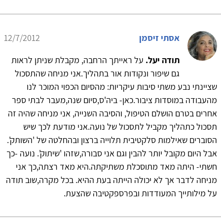
אסתי זיסמן
12/7/2012
תודה יעל.
על ראייתך הרחבה, מקבלת שניתן לראות
גם שיפור ונקודות אור בתהליך.אני מניחה שהתסכול
שציינתי נבע משתי סיבות עיקריות: מהסיום הכפוי המוכר לנו
מהעבודה במוסדות ציבור.כאן- ביה'ס,סיום שנה,מעבר לבתי ספר
אחרים בטרם הושלם הטיפול, והסיבה השנייה, אני מניחה שהיה זה
תסכול כתהליך מקביל לתסכול של נועה.אני מודעת לכך שיש
הסוברים שאילמות סלקטיבית תלוייה ברצון ובהחלטה של 'השותק'.
אבל היום מקובל יותר להבין וגם אני סבורה,שזהו 'שיתוק'. נועה -כך
חשתי- היתה מאד מתוסכלת משתיקתה.היא מאד רצתה,כך אני
מניחה לדבר אך לא יכולה הייתה בעת ההיא. בכל מקרה,שוב תודה
על מילותייך המעודדות ובפרספקטיבה שהצעת.