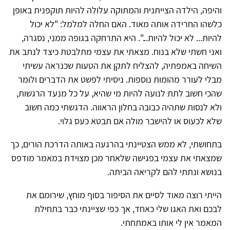
והיפה, הילדה הצייתנית והמתוקה עלולה להיות תוקפנית באופן
כלשהו החרידה אותה מאוד. האם החלה למלמל: "לא יכול
להיות... לא יכול להיות...". היא התרחקה בגופה ממני, נסגרה,
ואני חשתי שלא בנוח. מצאתי את עצמי מתלבטת כיצד לנתב את
השיחה באמפתיה, להצליח לתקן את הטעות שכנראה עשיתי
מבלי לעורר מהומות נוספות. ניסיתי לפשט את הדברים ולומר
שהכי חשוב לתת לנועה להיות מי שהיא, על כל מנעד הרגשות,
ולא לנסות שתהיה כבובה בחלון הראווה. הדגשתי כמה חשוב
שלא לכעוס או להישבר מולה אם תבטא כעס גלוי.
בתחושתי, לא ממש הצטיינתי בהרגעה באותה הדרכת הורים, כך
שמצאתי את עצמי בפגישה שלאחר מכן מצוידת במאמר מודפס
בנושא ונתתי להם לקריאה הביתה.
הייתי רוצה מאוד לסיים את הסיפור בסוף מוחץ, שירומם את
לבכם ואת האגו שלי כאחד, אך כפי שציינתי כבר בתחילת
המאמר אין לי אותו באמתחתי.