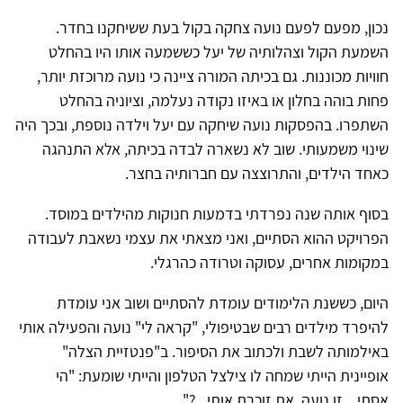
נכון, מפעם לפעם נועה צחקה בקול בעת ששיחקנו בחדר.
השמעת הקול וצהלותיה של יעל כששמעה אותו היו בהחלט
חוויות מכוננות. גם בכיתה המורה ציינה כי נועה מרוכזת יותר,
פחות בוהה בחלון או באיזו נקודה נעלמה, וציוניה בהחלט
השתפרו. בהפסקות נועה שיחקה עם יעל וילדה נוספת, ובכך היה
שינוי משמעותי. שוב לא נשארה לבדה בכיתה, אלא התנהגה
כאחד הילדים, והתרוצצה עם חברותיה בחצר.
בסוף אותה שנה נפרדתי בדמעות חנוקות מהילדים במוסד.
הפרויקט ההוא הסתיים, ואני מצאתי את עצמי נשאבת לעבודה
במקומות אחרים, עסוקה וטרודה כהרגלי.
היום, כששנת הלימודים עומדת להסתיים ושוב אני עומדת
להיפרד מילדים רבים שבטיפולי, "קראה לי" נועה והפעילה אותי
באילמותה לשבת ולכתוב את הסיפור. ב"פנטזיית הצלה"
אופיינית הייתי שמחה לו צילצל הטלפון והייתי שומעת: "הי
אסתי... זו נועה. את זוכרת אותי...?"