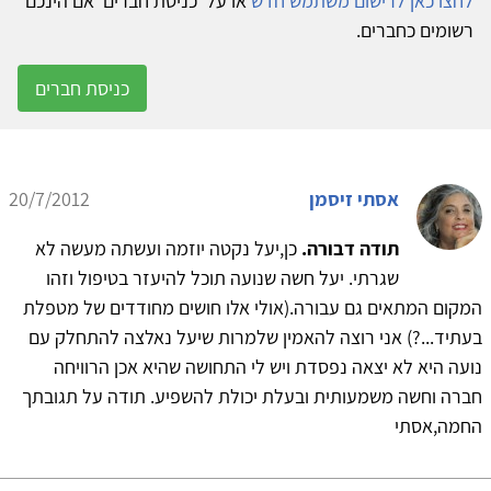
לחצו כאן לרישום משתמש חדש
או על 'כניסת חברים' אם הינכם
רשומים כחברים.
כניסת חברים
אסתי זיסמן
20/7/2012
תודה דבורה.
כן,יעל נקטה יוזמה ועשתה מעשה לא
שגרתי. יעל חשה שנועה תוכל להיעזר בטיפול וזהו
המקום המתאים גם עבורה.(אולי אלו חושים מחודדים של מטפלת
בעתיד...?) אני רוצה להאמין שלמרות שיעל נאלצה להתחלק עם
נועה היא לא יצאה נפסדת ויש לי התחושה שהיא אכן הרוויחה
חברה וחשה משמעותית ובעלת יכולת להשפיע. תודה על תגובתך
החמה,אסתי