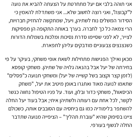
אני תוהה בלבי אם יעל מתחרטת על הצעתה להביא את נועה
ל"קבוצה", ואני רוצה לחשוב שלא... אני משתדלת להאמין כי
הסידור המשלים נוח לשתיהן, ויעל, שמתקשה להחזיק חברויות,
הרי צמאה כל כך לחברה. בערך באותה התקופה הן מפסיקות
לצייר, לא לפני שסיימו סדרת נסיכות ומלכות בשמלות הדורות
כשנצנצים צבעוניים מודבקים עליהן לתפארת.
מכאן ואילך הפגישות מתחילות לשאת אופי משחקי, בעיקר על פי
בחירתה של יעל אבל בהנאה גלויה של שתיהן. משחקי קופסא
(לזמן קצר וקצוב בשל קשייה של יעל) ומשחקי תנועה כ"פסלים"
שתאמו לנועה מאוד ואתגרו באופן מיטיב את יעל, "משחק
הכיסאות", משחקי כדור ובלון, ועוד. על פניו הטיפול נחווה כגשר
לקשר, לכל אחת עם רעותה ולשתיהן איתי; אבל בעוד יעל החלה
להשתפר בלימודיה כמו גם ביחסיה עם הסובבים אותה, כשכולם
ציינו בסיפוק שהיא "עוברת תהליך" – הציפייה מנועה שתדבר
החלה לנשוף בעורפי.