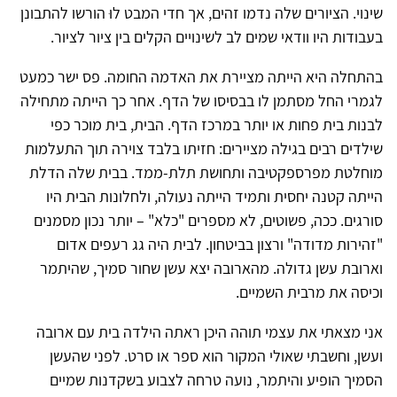
שינוי. הציורים שלה נדמו זהים, אך חדי המבט לוּ הורשו להתבונן
בעבודות היו וודאי שמים לב לשינויים הקלים בין ציור לציור.
בהתחלה היא הייתה מציירת את האדמה החומה. פס ישר כמעט
לגמרי החל מסתמן לו בבסיסו של הדף. אחר כך הייתה מתחילה
לבנות בית פחות או יותר במרכז הדף. הבית, בית מוכר כפי
שילדים רבים בגילה מציירים: חזיתו בלבד צוירה תוך התעלמות
מוחלטת מפרספקטיבה ותחושת תלת-ממד. בבית שלה הדלת
הייתה קטנה יחסית ותמיד הייתה נעולה, ולחלונות הבית היו
סורגים. ככה, פשוטים, לא מספרים "כלא" – יותר נכון מסמנים
"זהירות מדודה" ורצון בביטחון. לבית היה גג רעפים אדום
וארובת עשן גדולה. מהארובה יצא עשן שחור סמיך, שהיתמר
וכיסה את מרבית השמיים.
אני מצאתי את עצמי תוהה היכן ראתה הילדה בית עם ארובה
ועשן, וחשבתי שאולי המקור הוא ספר או סרט. לפני שהעשן
הסמיך הופיע והיתמר, נועה טרחה לצבוע בשקדנות שמיים