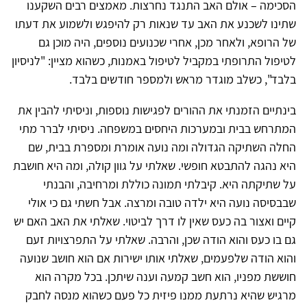
הסכימה – אולם האב התנגד נחרצות. מאמצים רבים השקענו
שתינו לשכנע את האב עד שנאות רק להיפגש ולשמוע את דעתו
של הרופא, ולאחר מכן, אחרי שכנועים נוספים, היה מוכן גם
לטיפול התרופתי במקביל לטיפול באמנות, כשהוא מציין: "לניסיון
בלבד", כשלב מוגדר מראש ולמספר חודשים בלבד.
בינתיים הזמנתי את ההורים לפגישות נוספות, וניסיתי להבין את
המתרחש בבית ובמערכות היחסים במשפחה. ניסיתי לברר מתי
החלה השתיקה הגדולה ומה נועה אומרת ומספרת בבית, שם
היא נהגה להתבטא חופשי. שאלתי על גוון קולה, ומה היא חושבת
על שתיקתה היא. קיבלתי תמונה כוללת ומרחיבה, והבנתי
שבבסיסה נועה היא ילדה טובה ומרצה. אבל חשתי גם כי אולי
קיים ואצור בה כעס שאין לו דרך לביטוי. שאלתי את האב האם יש
גם בו כעס והוא הודה שכן, והרבה. שאלתי על התפרצויות זעם
והוא הודה שלפעמים, שאלתי אותו ישירות אם הוא חושב שנועה
חוששת מפניו, הוא חשב קמעה וענה שיתכן. בכל מקרה הוא
מרגיש שהיא נרתעת ממנו פיזית כל פעם כשהוא מנסה לחבק