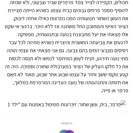
תכולים, הקפידה לצייר צמד פרפרים שביר וצבעוני, ולא שכחה
להוסיף מספר פרחים גבוהים כבית עצמו. כשהיא הייתה מציירת
את העשן השחור תנועותיה הפכו נמרצות כאילו אחזה דיבוק.
הציור האיטי והמתוכנן החל משתנה אז ללא היכר. ברגעי אי שקט
אלו מצאתי את יעל מתבוננת בנועה ובתנועותיה, מפסיקה
לרגעים את צביעתה החושנית והיצרית כשהיא מתיזה לכל עבר
רסיסים מצבעי המים בהם צבעה. גם אני מצאתי את עצמי תוהה
מתי נועה תירגע, תניח לעשן המיתמר לנפשו ולא תנסה לכסות
את כל חלקו העליון של הציור במערבולת שחורה וסמיכה. היה זה
קטע טקסי ששב וחזר על עצמו שבוע אחר שבוע, מאוד לא תאם
את חזותה והתנהגותה של נועה העדינה המרפרפת כמלאך,
פרפר או פייה.
- פרסומת -