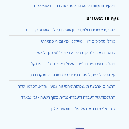
תפקיד התקווה בפוסט טראומה מורכבת ובדיסוציאציה
סקירות מאמרים
הפרעת אישיות גבולית וארגון אישיות גבולי - אוטו פ' קרנברג
מודל 'סקס טוב-דיו' - מייקל א. מץ ובארי מקארתי
מחשבות על דינמיקות סכיזואידיות - ננסי מקוויליאמס
תהליכים טיפוליים חיוניים בטיפול בילדים - ג'יי בי פרנקל
על הטיפול בפתולוגיה נרקיסיסטית חמורה - אוטו קרנברג
הרצף בן ארבעת האשכולות ליחסי גוף-נפש - עזרא, המרמן, שחר
התגלמות של העברה והעברה-נגדית בסוף השעה - גלן גבארד
כיצד אני מדבר עם מטופליי - תומאס אוגדן