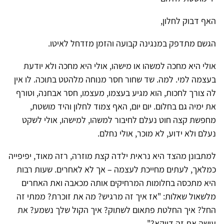
האף דבוק לחלון,
הגשם מתדפק במנגינה קבועה והזמן מזדחל לאיטו.
אולי היא מחכה למשהו או מישהו, אולי היא מחכה ולא יודעת
בעצמה למי. למה. שד שחור חסר מנוחה מלהטט בתוכה. לו אין
לה צורך לחכות, הוא מגיע בעצמו, מעצמו, חסר אבחנה, וטורף
את ימיה גם בחלום. יום יום, האף צמוד לחלון והיד מושטת,
מחפשת קצה חוט נעלם לחיבור למשהו, למישהו, אולי לשקט
נעלם ולא ידוע, לא מוכר, אולי נחלם.
למתבונן מהצד היא נראית ילדה קצת מוזרה, רזה מאוד, יפיפייה
כמלאך, לעתים מחייכת לעצמה – אך לא לאחרים. שעות רבות
היא מתכסה בחלומות המרחיקים אותה מכאבה ואת האחרים
מלשאול שאלות: "אז איך זה מרגיש? מה את זוכרת? ממתי זה
החל? איך החלטת פתאום לשתוק? איך הקול שלך נשמע? את
עושה את זה דווקא?"