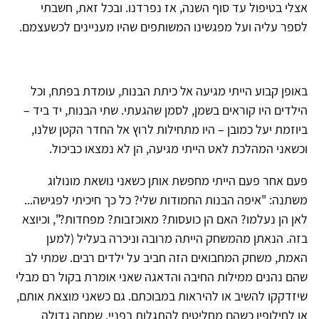
אצלי בטיפול עד סוף השנה, אז נפרדנו. ובכל זאת, חשבתי
לספר עליה ועל מפגשינו המשותפים שהיו מעניינים לכשעצמם.
באופן קבוע הייתי מגיעה אל כיתת הבנות, עומדת בפתח, וכל
הילדים היו קוראים בשמן, לסמן שהגעתי. שתי הבנות, יד ביד –
ביוזמת יעל כמובן – היו מתחילות לרוץ אל החדר הקטן שלנו,
וכשאני המהלכת לאט הייתי מגיעה, הן לא נמצאו כביכול.
פעם אחר פעם הייתי מחפשת אותן כשאני נושאת מונולוג
משתנה: "איפה הבנות החמודות שלי? כל כך חיכיתי לפגישה...
לאן הן נעלמו? האם הן כועסות? מאוכזבות? מפחדות?", וכיוצא
בזה. הנאתן מהמשחק הייתה מרובה וניכרה בעליל (למען
האמת, משחק המחבואים הזה חביב על ילדים רבים. שמתי לב
שהם נהנים ממילות החיבה והדאגה שאני אומרת בקול רם מבלי
שיזדקקו להשיב או להיראות במבוכתם. גם כשאני מוצאת אותם,
או לחילופין כשהם מחליטים להתגלות בפניי, שמחה גדולה