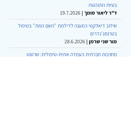
בעיות התנהגות
ד"ר ליאור סומך
|
19.7.2026
שילוב דיאלקטי כמענה לדילמת "השם המת" בטיפול
בטרנסג'נדרים
מור שני שרמן
|
28.6.2026
מחויבות חברתית כעמדה אתית-טיפולית: שרטוט
מחדש של גבולות המקצוע
ד"ר יהונתן דבש ומאיה פרבר
|
26.6.2026
© 2002-2026 כל הזכויות שמורות