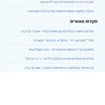
העברה נגדית בפסיכותרפיה עם ילדים ונוער
תפקיד התקווה בפוסט טראומה מורכבת ובדיסוציאציה
סקירות מאמרים
הפרעת אישיות גבולית וארגון אישיות גבולי - אוטו פ' קרנברג
מודל 'סקס טוב-דיו' - מייקל א. מץ ובארי מקארתי
מחשבות על דינמיקות סכיזואידיות - ננסי מקוויליאמס
תהליכים טיפוליים חיוניים בטיפול בילדים - ג'יי בי פרנקל
על הטיפול בפתולוגיה נרקיסיסטית חמורה - אוטו קרנברג
הרצף בן ארבעת האשכולות ליחסי גוף-נפש - עזרא, המרמן, שחר
התגלמות של העברה והעברה-נגדית בסוף השעה - גלן גבארד
כיצד אני מדבר עם מטופליי - תומאס אוגדן