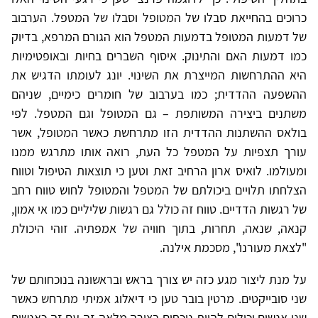
כרוכים בהחייאת סבלו של המטופל וסבלו של המטפל. הערבוב
של דמעות המטופל בדמעות המטפל הוא הגורם המרפא, בדיוק
כמו דמעות האם והתינוק. איסוף השברים בחיות ובאופטימיות
היא ההתרחשות המייצרת את השינוי. יונג לעומתו הדגיש את
ההשפעה ההדדית; כמו בערבוב של חומרים כימיים, שניהם
משתנים ביצירה המשותפת – גם המטופל וגם המטפל. לפי
בולאס ההשתנות ההדדית הזו מתרחשת כאשר המטופל, אשר
עורך תצפיות על המטפל כל העת, רואה אותו מתרגש ממנו
ומעולמו. לואיס ארון הרחיב זאת וטען כי תוצאות הטיפול וטווח
הצלחתו תלויים ביכולתם של המטפל והמטופל לחוש טווח רחב
של רגשות הדדיים. טווח זה כולל גם רגשות שליליים כמו אי אמון,
קנאה, שנאה, תחרות, בתוך חוויה של אמפתיה. זוהי היכולת
"לצאת מעורנו", מסכמת אילנה.
על מנת ליצור מגע כזה יש צורך בראש ובראשונה בנוכחותם של
שני סובייקטים. מרטין בובר טען כי דיאלוג אמיתי מתרחש כאשר
שני אנשים יכולים להיות נוכחים בצורה מלאה זה עם זה כאנשים