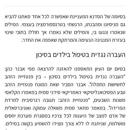
בסיומה של הסדנא המעניינת שאפשרה לכל אחד מאתנו להביא
גם מניסיונו ומהבנתו, הרגשתי בטרנספורמציה בעצמי. המילים
שנאמרו ונגעו בי, והמילים שלא נאמרו אך חוללו בתוכי שינוי
בעזרת המנגינה הנעימה והמרתקת שאפפה את החדר.
העברה נגדית בטיפול בילדים בסיכון
בסיום יום העיון התאספנו להאזנה להרצאה מפי אבנר כהן:
"העברה נגדית בטיפול בילדים בסיכון – בין פנטזיית הזהב
לתשישות החמלה". אבנר הסביר שאת המונח פנטזיית הזהב
טבע הפסיכואנליטיקאי האמריקאי סידני סמית במאמרו הקלאסי
משנות השבעים, "פנטזיית הזהב: תגובה רגרסיבית לחרדת
הפרידה". במאמר מתאר סמית משאלה עמוקה ואוניברסאלית
של אדם למצב של היענּות לכל צרכיו במסגרת מערכת יחסים
מושלמת, שניתנת לו ללא צורך מצידו להשמיע בקשה במילים.