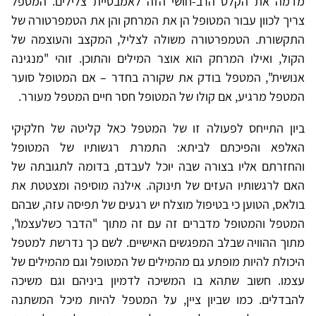
מדמה את הקלט הרב-חושי הזה לאמבטיית צלילים. המטפל
צריך לכוון עבור המטופל הן את המרחק והן את הטמפרטורה של
התקשורת. הטמפרטורה משולה לצליל, המקצב והעוצמה של
הקול, ואילו המרחק הוא אוצר המילים והתוכן. זוהי "מנגינה
אנושית", המטפל בודק את שקורה בחדר – אם המטופל סוער
המטפל מרגיע, אם קולו של המטופל חסר חיים המטפל מעורר.
ביון התייחס לפעולה זו של המטפל כאל קליטה של חלקיקי
האלפא והפיכתם לביתא: התמרת רגשותיו של המטופל
והחזרתם אליו בצורה שבה יוכל לעבדם, בדומה לתגובתה של
האם לרגשותיו העזים של תינוקה. אילנה מוסיפה ומצטטת את
בולאס, הטוען כי בטיפול מוצלח יש רגעים של תפיסה עזה, שבהם
המטפל והמטופל מדברים זה עם זה מתוך "הדבר כשלעצמו",
מתוך ההוויה שבלב המפגשים האישיים. לשם כך נדרשת למטפל
היכולת להיות מופתע גם מהמילים של המטופל וגם מהמילים של
עצמו. חשוב שתהא בו המשיכה לדמיון ביניהם וגם משיכה
להבדלים. כמו שביון ציין, על המטפל להיות מיכל המשתנה