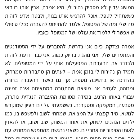
המושג עדיין לא מספיק נהיר לי, היא אמרה, אבין אותו בוודאי
כשאתחיל לטפל. אוכל להרגיש אותו בגוף, ולבטח אדע לזהות
מה שלי ומה של המטופל. אלמד להתייחס להעברה ככלי טיפולי
שיאפשר לי ללמוד את עולמו של המטופל וכאביו.
אמרה וצדקה. כיום אני נדרשת להסברים על ידי הסטודנטים
והמתמחים שלי, ואני נוהגת בדיוק כמוה. אני כבר יודעת לזהות
ולבודד את ההעברות המפעילות אותי על ידי המטופלים. לא
תמיד הן נהירות לי בזמן אמת – לעתים הן מתבהרות ממרחק,
בהדרכה או בחשיבה נוספת. אך גם כאשר ההעברה ברורה
ומזוהה, לעתים אני מוצאת שהתגובה המתאימה אינה זמינה
עבורי באותו הרגע. במידה מסוימת ההעברה הנגדית נותרה,
מטבעה, חמקמקה ומסקרנת. כששמעתי על יום העיון שמוקדש
לנושא, מיד קפצתי על המציאה. שמחתי לשוב ולפשפש בו, כמו
ילדים הנהנים לשחק את אותו המשחק שוב ושוב, או להאזין
לאותו הסיפור יום אחרי יום. כשאני נרגשת מהמפגש המחודש עם
מה שהיה פעם סתום בעיניי, הגעתי ליום העיון שהתקיים בתל