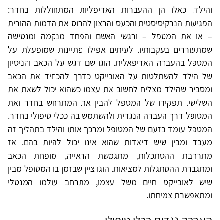
והילד. כאלו הן ההעברות האדיפליות המתחוללות בחדר:
הפגיעות הנרקיסיסטית והכעס והרצון להרוס את הדמות ההורית
– או את המטפל – ורגשי האשם והפחד מנקמה ומנטישה
שמתעוררים בעקבותיו. לעיתים אפילו פתיינות שמופעלת על
המטפל בהעברה האדיפאלית. הוגו שם דגש על הכאב והניסיון
של הילד להשתלטות על האובייקט כדרך להכחיד את הכאב
ומסביר שהילד מצליח לחשוב את עצמו כשהוא יכול לשאת את
השלישי. תפקידו של המטפל להבין את המתרחש בחדר ואת
המטופל דרך העברה הנגדית ולהשתמש בה ככלי טיפולי בחדר.
המטפל עומד בזעם של המטופל ומרכך אותו והילד בתהליך זה
מעבד ומבין שיש דיאדות שהוא אינו יכול להיות בהם. אז
מתרחבת ההסתכלות, מתגמשת הראייה, מופחת הכאב
ומתגברת ההסתגלות למציאות. הוגו ציין שבזמן בו המטופל מבין
שיש לאובייקט חיים משל עצמו, מתרחב עולמו המנטלי
ומתאפשרת צמיחתו.
העברה נגדית ככלי טיפולי