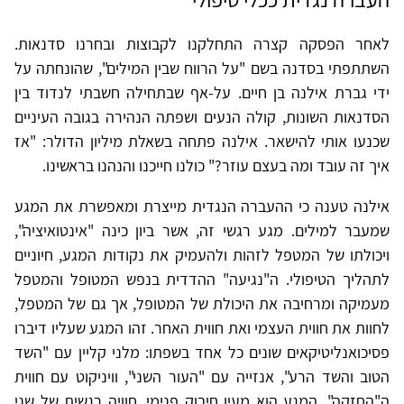
לאחר הפסקה קצרה התחלקנו לקבוצות ובחרנו סדנאות.
השתתפתי בסדנה בשם "על הרווח שבין המילים", שהונחתה על
ידי גברת אילנה בן חיים. על-אף שבתחילה חשבתי לנדוד בין
הסדנאות השונות, קולה הנעים ושפתה הנהירה בגובה העיניים
שכנעו אותי להישאר. אילנה פתחה בשאלת מיליון הדולר: "אז
איך זה עובד ומה בעצם עוזר?" כולנו חייכנו והנהנו בראשינו.
אילנה טענה כי ההעברה הנגדית מייצרת ומאפשרת את המגע
שמעבר למילים. מגע רגשי זה, אשר ביון כינה "אינטואיציה",
ויכולתו של המטפל לזהות ולהעמיק את נקודות המגע, חיוניים
לתהליך הטיפולי. ה"נגיעה" ההדדית בנפש המטופל והמטפל
מעמיקה ומרחיבה את היכולת של המטופל, אך גם של המטפל,
לחוות את חווית העצמי ואת חווית האחר. זהו המגע שעליו דיברו
פסיכואנליטיקאים שונים כל אחד בשפתו: מלני קליין עם "השד
הטוב והשד הרע", אנזייה עם "העור השני", וויניקוט עם חווית
ה"החזקה". המגע הוא מעין חיבוק פנימי, חוויה רגשית של שני