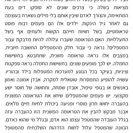
מציאות בשלה כי צרכים שונים לא סופקו דים בעת
המתאימה, והצורך לאדם שיבין אותם בלי מילים נשארת בעוצמה
גם לאחר גיל הינקות. ילדים אלו הם פעמים רבות פוסט
טראומטיים, בשל חוויות חייהם הקשות ולעתים אף בשל
התעללויות. האם הטראומה שעברו עלולה להיות מדבקת עבור
המטפלים? נראה כי עבור חלק מהמטפלים התשובה חיובית.
במצבים אלו נראה טראומה משנית, שתתבטא בתשישות
החמלה. יש לכך מופעים שונים: בתשישות החמלה נראה ספקנות
וציניות, בעיקר בכל הנוגע למערכות המטפלות בילד ובהוריו.
עשויה להופיע התמסרות טוטאלית למקרה, אבדן אמונה ואמון
באנשים או בגופי טיפול, אובדן שמחה, ותחושה של חוסר ישע
מקצועי. יש פעמים שהמטפלים שיחוו את הטראומה המשנית
בהעברה יחושו חרון מוסרי ופגיעה ביכולת לחיות חיים מלאים.
אבנר מבקש להבין את הטראומה המשנית הזו כהעברה עזה
בגלל העובדה שהמטפל עצמו הוא אדם, ובגלל מי שהוא כאדם.
הכוונה שהמטפל עלול לחוות הזדהות השלכתית מהמטופל