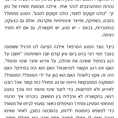
נהרות המתערבבים לנהר אחד. אילנה מצטטת משירו של נתן
זך: "כולנו זקוקים לחסד, כולנו זקוקים למגע". המגע מתחולל
במבט, בשתיקה, ומייצר אינטימיות וסקרנות. אולם גם בצעקה,
בהתנכרות, בכעס – יש מגע, יש תקשורת, גם אם לא תמיד
נעימה.
כיצד נוצר המגע המרפא? אילנה הציעה לנו תרגיל ששמעה
בעבר מפי רוני בהט ביום עיון קודם שבו השתתפה: "חשבו על
רגע בטיפול ששינה את מהלכו, על אירוע שיצר שינוי מהותי".
האם זהו רגע הקשור לפרשנות? האם הוא היה במילים? האם
היה זה אקט כלשהו? האם הוא כוון על ידי המטפל? המטופל?
המסקנה המתבקשת הייתה שרגע מחולל כזה קשור אצל רובנו
לאירוע ולא לפרשנות. כדי ליצור שינוי מהותי היה צורך במגע
רגשי, בתקשורת לא וורבלית בין החושים. נזכרתי איך חרגתי
מתחומי הסטינג ומחדר הטיפולים כאשר נסעתי לביתו של מטופל
כדי לפשפש בתמונות ילדותו, בהסכמה כמובן, לאחר שאימו
טענה שאין לו אפילו תמונה אחת שבה הוא מצולם מחייך.