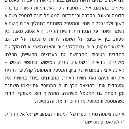
שלמים. בהתאם, אילנה מסבירה כי האינטימיות קשורה בהכרה
בדומה ובשונה, בקרבה ובנפרדות. המטופל פונה למטפל כשהוא
חשוף וילדי בכל חוויותיו, והמטפל משתתף בתהליך אך תוך שהוא
נשמר ושומר על הנפרדות. השיח הקליני הוא אפוא מאבק בין
שפות, בין אוהבים; על השפה להיות מוסכמת על שניהם,
ולהשאיר מקום, רווח, גם לבלתי מובן והאניגמאטי. אולם הקליטה
ההדדית בטיפול מתרחשת גם בערוצים החושיים, הבלתי
מילוליים: בראייה, בשמיעה, בריח, במישוש, ובחושיי הנפש –
האינטואיציה במונחיו של ביון. המטפל והמטופל קולטים הדדית
את חוויותיהם ואת חווית האחר, מתבוננים ביחד בחוויות אלו
ומעבדים אותן. כתוצאה מכך חווית המטופל את עצמו משתנה
ומן הסתם גם המטפל משתנה. התהליך הוא משותף והדדי
כשהמטפל והמטופל מחזיקים זה את זה במיינד.
אילנה ציטטה מתוך ספרו של המשורר האהוב ישראל אלירז ז"ל,
״הלא יאמן פשוט ישנו״: