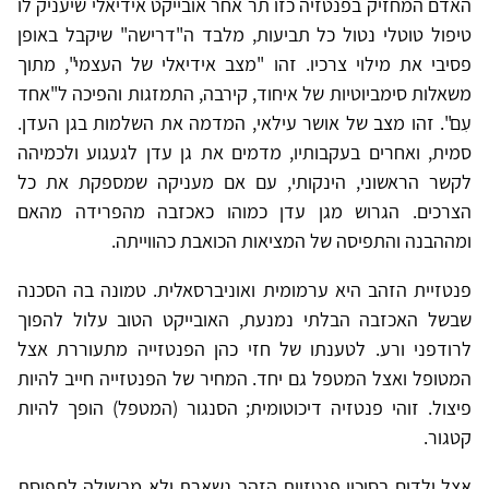
האדם המחזיק בפנטזיה כזו תר אחר אובייקט אידיאלי שיעניק לו
טיפול טוטלי נטול כל תביעות, מלבד ה"דרישה" שיקבל באופן
פסיבי את מילוי צרכיו. זהו "מצב אידיאלי של העצמי", מתוך
משאלות סימביוטיות של איחוד, קירבה, התמזגות והפיכה ל"אחד
עִם". זהו מצב של אושר עילאי, המדמה את השלמות בגן העדן.
סמית, ואחרים בעקבותיו, מדמים את גן עדן לגעגוע ולכמיהה
לקשר הראשוני, הינקותי, עם אם מעניקה שמספקת את כל
הצרכים. הגרוש מגן עדן כמוהו כאכזבה מהפרידה מהאם
ומההבנה והתפיסה של המציאות הכואבת כהווייתה.
פנטזיית הזהב היא ערמומית ואוניברסאלית. טמונה בה הסכנה
שבשל האכזבה הבלתי נמנעת, האובייקט הטוב עלול להפוך
לרודפני ורע. לטענתו של חזי כהן הפנטזייה מתעוררת אצל
המטופל ואצל המטפל גם יחד. המחיר של הפנטזייה חייב להיות
פיצול. זוהי פנטזיה דיכוטומית; הסנגור (המטפל) הופך להיות
קטגור.
אצל ילדים בסיכון פנטזיית הזהב נשארת ולא מבשילה לתפיסת