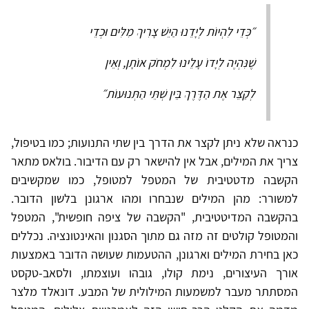
״כְּדֵי לִהְיוֹת לְיָדֵנוּ הַיֵשׁ צָרִיךְ מִלִּים וּכְדֵי
שֶׁנִּהְיֶה לְיָדוֹ עָלֵינוּ לִמְחֹק אוֹתָן, וְאֵין
לְקַצֵּר אֶת הַדֶּרֶךְ בֵּין שְׁתֵּי הַתְּנוּעוֹת״
כנראה שלא ניתן לקצר את הדרך בין שתי התנועות; כמו בטיפול,
צריך את המילים, אבל אין להישאר רק עם הדיבור. בולאס מתאר
הקשבה מדטטיבית של המטפל למטופל, כמו שמקשיבים
למשורר: מהן המילים שנבחרו ומהו ארגונן בלשון הדובר.
בהקשבה המדיטטיבית, "הקשבה של ציפה חופשית", המטפל
והמטופל קולטים זה מזה גם מתוך הסגנון והאינטונציה. נכללים
כאן בחירת המילים וארגונן, ההטעמות שעושה הדובר באמצעות
אורך העיצורים, נימת קולו, גובהו ועוצמתו, ולסאב-טקסט
המסתתר מעבר למשמעות המילולית של המבע. דונאלד מלצר