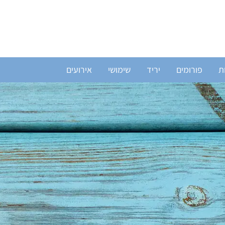
ת
פורומים
יריד
שימושי
אירועים