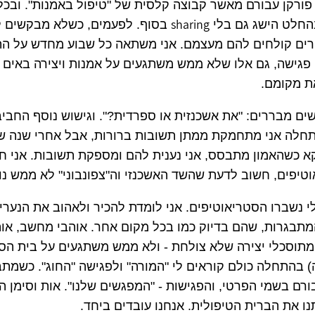
פורקן עבורם מאשר קבוצה קלסית של "טיפול באמנות". ובכל
sharing
החלט הישג גם בלי
בסוף. לפעמים, כשלא מבקשים ל
רים קולחים להם מעצמם. אני משתאה כל שבוע מחדש על ה
גישה, גם אלו שלא ממש משתגעים על אמנות ויצירה באים 
ת מקומם.
ם מבררים: "את אשכנזית או ספרדית?". וגישוש נוסף החביב
תחלה אני מתחמקת ממתן תשובות ברורות, אבל אחרי שנה ש
א כשהאמון מתבסס, אני נענית להם ומספקת תשובות. אני 
טיפים, חשוב לדעת שהשד האשכנזי וה"צפונבוני" לא ממש נו
 לי נשברו הסטריאוטיפים. אני לומדת להכיר ולאהוב את הנערי
תבגרות, שהם בדיוק כמו בכל מקום אחר. אוהבי מחשב, אוהבי
מתוסכלי יצירה שלא צולחת - ולא ממש משתגעים על בית הספר
 בהתחלה כולם קוראים לי "המורה" ולפגישה "החוג". כשמת
רם בשמי הפרטי, והפגישות - "המפגשים שלנו". אות וסימן הו
נו את הברית הטיפולית. אנחנו עובדים ביחד.