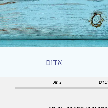
אדום
ברים
ציטוט
 המבוגר האחראי פה, את כאן