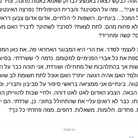
העזה לבקש לצאת באמצע לבדוק שאמא באמת מחכה, ומיד נ
גם אני!"... ומה על הסטינג? והברית הטיפולית? נפרצה האינטי
המכל... בינתיים, רושפות לי הלחיים, אדום אדום צבען ו"ראש
לא פחות מהם: לתת לצאת? לסרב? לשתוק? לדבר? האם מענ
ם? קשה ומחריד?
ת לעצמי לסדר. את הרי היא המבוגר האחראי פה, את כאן המט
ת את כל אברי הפנימיים למקומם. נדמה לי ששרדתי. בסיום
שות אך בהתלהבות של מתחילה ושורדת, אני תוהה כבר על 
ולם? האם אהיה רגועה יותר? האם אוכל לתת תשומת לב שוו
קווה. בינתיים אני ממציאה בראשי סיפור על סביבון וחבריו, וכ
הבאה. הצבע האדום לאט לאט דוהה, ולחיי שבות להווייתן הר
תו. כבר לא רואים עליי את שהתחולל בתוכי. כן, שרדתי. הם י
. פחדים. חלומות. משאלות. דחפים. ממה פחדתי כל כך?
- פרסומת -