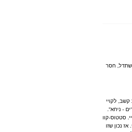
משתדל, חסר
קשב, לקויי
ם - ניחא".
. סטטוס-קוו
אז נכון שזו