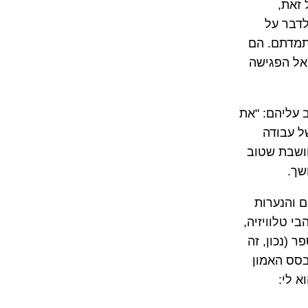
 זאת,
דבר על
תמדתם. הם
אל הפגישה
 עליהם: "את
ל עבודה
חושבת שטוב
שך.
ם והנערות
 טלוויזיה,
 (נכון, זה
בסס האמון
א לי: