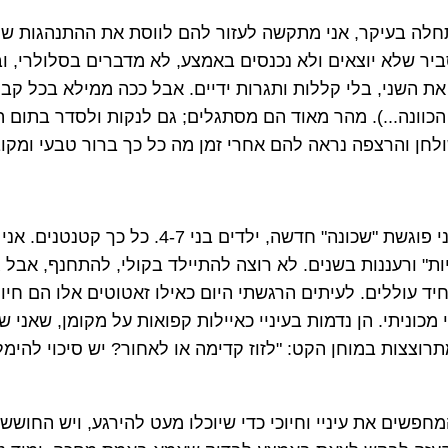
לה בעיקר, אני מתקשה לעזור להם לווסת את ההתנהגות ש
יר שלא יוצאים ולא נכנסים באמצע, לא מדברים בסלולרי, ו
ת השני, בלי קללות ותגרות ידיים. אבל ככה ממילא בכל קבו
הכוונה...). מהר מאוד הם מסתגלים; גם לנקות ולסדר בתום 
לחן והרצפה נראה להם אחרי זמן מה כל כך ברור טבעי ומקוב
וכאן...היום, אני פוגשת "שכונה" חדשה, ילדים בני 4-7
ות" ורעננות בשנים. לא רוצה להתיילד בקולי, להתחנף, אבל 
יד עוללים. לעיתים הרגשתי היום כאילו זאטוטים אלו הם חיו
מכוניתי. הן נדמות בעיניי כאיילות קפואות על מקומן, שאני 
רוצצות במוחן הקט: "לזוז קדימה או לאחור? יש סיכוי להימ
חפשים את עיניי וחיוכי כדי שיוכלו מעט להירגע, ויש החושש