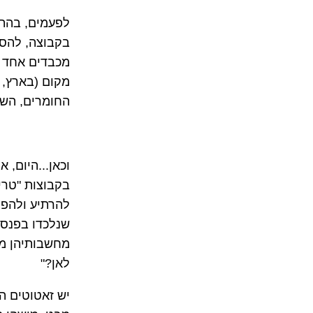
לפעמים, בהתח
בקבוצה, להסב
מכבדים אחד א
מקום (בארץ, 
החומרים, השו
בקבוצות "טרי
להרתיע ולהפח
שנלכדו בפנסי 
מחשבותיהן מת
לאן?"
יש זאטוטים המ