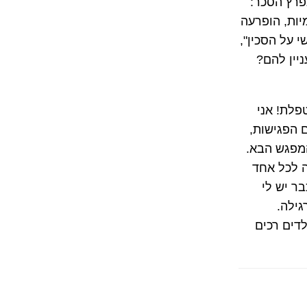
פרץ הסכר:
מיות, הופרעה
י על הסכין",
יין להם?
פלת! אני
 הפגישות,
המפגש הבא.
ה לכל אחד
בר יש לי
גילה.
לדים רכים