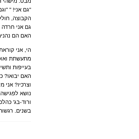
מבט. מישהי 
"גם אני! " "ו
הקבוצה, חולל 
גם אני חרדה 
האם הם נהני
הי, אני קורא
מתעשתת ואוספ
בעייפות ותשי
האם יבואו? כ
וצרכיו? אני מ
נושא לפגישה 
ורוד-בג' כהלכ
בשנים. רגשות