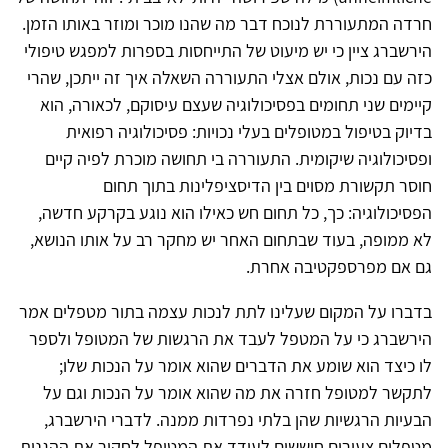
חרדה המתעוררת לנוכח דבר מה שהנו מוכר ומוזר באותו הזמן.
הירשברג ציין כי יש מיעוט של התייחסות בספרות למפגש טיפולי
כזה עם נכות, אולם אצלי התעוררה השאלה איך זה ייתכן, שהרי
קיימים שני תחומים בפסיכולוגיה שעצם עיסוקם, לכאורה, הוא
בדיוק בטיפול במטופלים בעלי נכויות: פסיכולוגיה רפואית
ופסיכולוגיה שיקומית. התעוררה בי תחושה מוכרת לפיה קיים
חוסר תקשורת מסוים בין הדיסציפלינות בתוך תחום
הפסיכולוגיה: כך, כל תחום חש כאילו הוא נוגע בקרקע חדשה,
לא ממופה, בעוד שבתחום האחר יש מחקר רב על אותו הנושא,
גם אם מפרספקטיבה אחרת.
בדברו על המקום שעלינו לתת לנכות עצמה בתור מטפלים אמר
הירשברג כי על המטפל לעבד את הרגשות של המטופל ולספר
לו כיצד הוא שומע את הדברים שהוא אומר על הנכות שלו;
לתקשר למטופל חזרה את מה שהוא אומר על הנכות וגם על
הבעיות הרגשיות שהן בלתי נפרדות ממנה. לדברי הירשברג,
מטפלים צעירים חוששים לעודד את המטופל לחקור את ההגנות