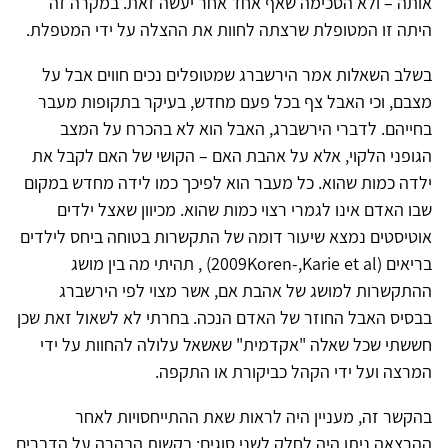
אותה – ולא הסכימה שאף אחד אחר יעשה זאת. במקרה זה
היתה זו המטופלת שרצתה לחוות את ההצלה על ידי המטפלת.
בשלב השאלות אמר הירשברג שמטופלים נכים חווים אבל על
מצבם, וכי האבל צף בכל פעם מחדש, בעיקר בתקופות מעבר
בחייהם. לדברי הירשברג, האבל הוא לא בהכרח על המצב
הגופני הלקוי, אלא על אהבת האם – הקושי של האם לקבל את
ילדה כמות שהוא. כל מעבר הוא לפיכך כמו לידה מחדש במקום
שבו האדם אינו לגמרי רצוי כמות שהוא. מכיוון שאצל ילדים
אוטיסטים נמצא שיעור דומה של התקשרות בטוחה ביחס לילדים
בריאים (
Koren-,Karie et al
(2009
, תהיתי מה בין מושג
ההתקשרות למושג של אהבת אם, אשר מצוי לפי הירשברג
בבסיס האבל החוזר של האדם הנכה. בחרתי לא לשאול זאת שכן
חששתי שכל שאלה "אקדמית" שאשאל עלולה להחוות על ידי
המרצה ועל ידי הקהל כביקורת או התקפה.
בהקשר זה, מעניין היה לראות שאת ההתייחסויות לאחר
ההרצאה ניתן היה לחלק לשני סוגים: בקשות הבהרה על הדברים