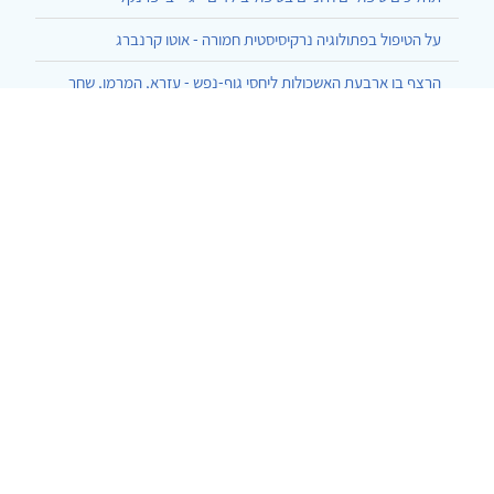
על הטיפול בפתולוגיה נרקיסיסטית חמורה - אוטו קרנברג
הרצף בן ארבעת האשכולות ליחסי גוף-נפש - עזרא, המרמן, שחר
התגלמות של העברה והעברה-נגדית בסוף השעה - גלן גבארד
כיצד אני מדבר עם מטופליי - תומאס אוגדן
© 2002-2026 כל הזכויות שמורות
צרו קשר
הצהרת נגישות
אמנת שימוש
מדיניות
פרטיות
מפת אתר