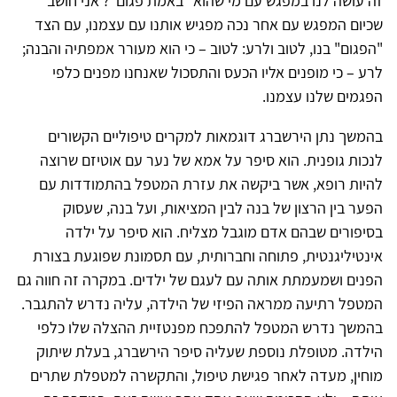
זה עושה לנו במפגש עם מי שהוא "באמת פגום"? אני חושב
שכיום המפגש עם אחר נכה מפגיש אותנו עם עצמנו, עם הצד
"הפגום" בנו, לטוב ולרע: לטוב – כי הוא מעורר אמפתיה והבנה;
לרע – כי מופנים אליו הכעס והתסכול שאנחנו מפנים כלפי
הפגמים שלנו עצמנו.
בהמשך נתן הירשברג דוגמאות למקרים טיפוליים הקשורים
לנכות גופנית. הוא סיפר על אמא של נער עם אוטיזם שרוצה
להיות רופא, אשר ביקשה את עזרת המטפל בהתמודדות עם
הפער בין הרצון של בנה לבין המציאות, ועל בנה, שעסוק
בסיפורים שבהם אדם מוגבל מצליח. הוא סיפר על ילדה
אינטיליגנטית, פתוחה וחברותית, עם תסמונת שפוגעת בצורת
הפנים ושמעמתת אותה עם לעגם של ילדים. במקרה זה חווה גם
המטפל רתיעה ממראה הפיזי של הילדה, עליה נדרש להתגבר.
בהמשך נדרש המטפל להתפכח מפנטזיית ההצלה שלו כלפי
הילדה. מטופלת נוספת שעליה סיפר הירשברג, בעלת שיתוק
מוחין, מעדה לאחר פגישת טיפול, והתקשרה למטפלת שתרים