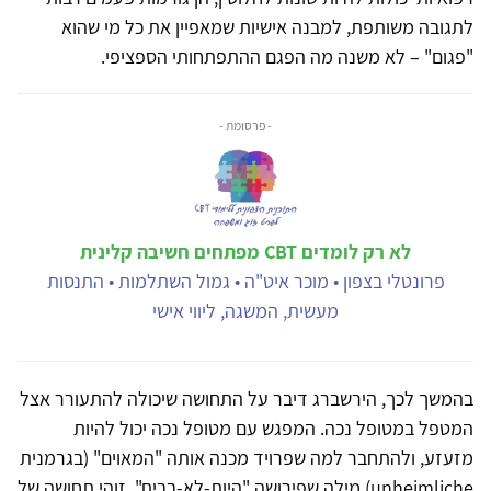
לתגובה משותפת, למבנה אישיות שמאפיין את כל מי שהוא
"פגום" – לא משנה מה הפגם ההתפתחותי הספציפי.
- פרסומת -
לא רק לומדים CBT מפתחים חשיבה קלינית
פרונטלי בצפון • מוכר איט"ה • גמול השתלמות • התנסות
מעשית, המשגה, ליווי אישי
בהמשך לכך, הירשברג דיבר על התחושה שיכולה להתעורר אצל
המטפל במטופל נכה. המפגש עם מטופל נכה יכול להיות
מזעזע, ולהתחבר למה שפרויד מכנה אותה "המאוים" (בגרמנית
unheimliche
) מילה שפירושה "היות-לא-בבית". זוהי תחושה של