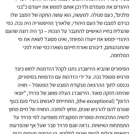
היהודים את מעמדם ולדרבן אותם לממש את ייעודם כ"בני
מלכים", כעם סגולה. למעשה, הוא עושה התקה של המצב שלו
כגידם למצבו של העם היהודי, שלאורך ההיסטוריה היה נכה. כפי
שהצליח בחייו האישיים להתגבר על הנכות – כך היה רוצה שהעם
היהודי יממש את ייעודו המיוחד, ואינו מסוגל לשאת את מי
שהתנהגותם, דיבורם ואורח חייהם נשארו כפי שהיו לפני
המלחמה.
הסיפורים שהביא הירשברג נתנו לקהל הזדמנות לחוש כיצד
מרגיש מטופל נכה. על ידי הזדהות עם הדמויות בסיפורים,
נכנסנו לתוך ההרצאה מנקודת המבט של המטופל – חוויה
שהיתה חזקה מאוד. הירשברג העלה מושג של פרויד, "יוצאי
הדופן" (
the exceptional
), המתייחס לאנשים בעלי פגם בגוף
שגורם להם להרגיש שונים, מחוץ למחנה. החוויה של חיים מחוץ
להוויה התרבותית-מוסרית המקובלת משפיעה לפי פרויד על
התפתחות האישיות. נראה שגם פרויד סבר שעל אף שהפרעות
רפואיות יכולות להיות שונות לחלוטין, הן גורמות פעמים רבות