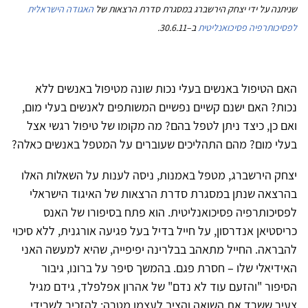
שניתנה על ידי יצחק הירשברג במסגרת סדרת הרצאות של
האגודה הישראלית
לפסיכותרפיה פסיכואנליטית
ב–30.6.11.
האם הטיפול באנשים בעלי נכות שונה מטיפול באנשים ללא
נכות? האם ישנם קשיים נפשיים המשותפים לאנשים בעלי מום,
ואם כן, כיצד ניתן לטפל בהם? מה מקומו של טיפול רגשי אצל
בעלי מום? מהם התהליכים שעוברים על המטפל באנשים כאלה?
יצחק הירשברג, מטפל באמנות, ניסה לענות על השאלות האלו
בהרצאה שנתן במסגרת סדרת הרצאות של האיגוד הישראלי
לפסיכותרפיה פסיכואנליטית. הוא פתח בסיפורו של האנס
כריסטיאן אנדרסון, על חייל בדיל בעל פגיעה אורגנית, ללא סיכוי
להבראה. החייל מתאהב בבלרינה יפיפייה, שהיא למעשה האני
האידיאלי שלו – חסרת פגם. בהמשך סיפר על ברונו, גיבור
הסיפור "והזעם עוד לא נדם" של אהרון אפלפלד, גידם מגיל
צעיר ששרד את השואה והציב לעצמו מטרה: להזכיר לשרידי