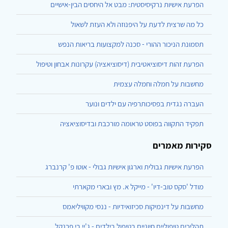
הפרעת אישיות נרקיסיסטית: מבט אל היחסים הבין-אישיים
כל מה שרצית לדעת על היפנוזה ולא העזת לשאול
תסמונת הניכור ההורי - סכנה למקצועות בריאות הנפש
הפרעת זהות דיסוציאטיבית (דיסוציאציה) עקרונות אבחון וטיפול
מחשבות על חמלה וחמלה עצמית
העברה נגדית בפסיכותרפיה עם ילדים ונוער
תפקיד התקווה בפוסט טראומה מורכבת ובדיסוציאציה
סקירות מאמרים
הפרעת אישיות גבולית וארגון אישיות גבולי - אוטו פ' קרנברג
מודל 'סקס טוב-דיו' - מייקל א. מץ ובארי מקארתי
מחשבות על דינמיקות סכיזואידיות - ננסי מקוויליאמס
תהליכים טיפוליים חיוניים בטיפול בילדים - ג'יי בי פרנקל