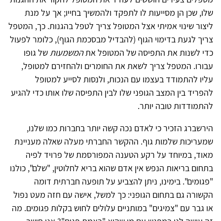
שלו, שכן הן מסייעות לו לתפקד ולהמשיך בחייו; אך על מנת
ליצור שינוי אמיתי אצל המטופל צריך לטפל בהגנות. כך, המטפל
צריך לגעת בדימוי הגוף (להבדיל מבסכמת הגוף), כלומר לפעול
כדי לשנות את התפיסה של המטופל את
המשמעות
של גופו
עבורו. המטפל צריך לשאת את החומרים ולהחזירם למטופל,
עליו להתמודד בעצמו עם הנכות, ולנסות לסייע למטופל
להפריד בין המצב הגופני שלו לבין התפיסה שלו אותו כדי להגיע
להתמודדות טובה יותר.
הירשברג הזכיר כי לאדם נכה קשה יותר בחברות כמו שלנו,
שמעריכות שלמות גוף. ההקשר החברתי מעלה שאלה מעניינת
מאוד, במיוחד על רקע הטענה המפורסמת של פרויד לפיה
בתחום בריאות הנפש אין אדם שהוא בריא לחלוטין, "שלם", כולנו
"פגומים". בימינו, ניתן להצביע על תופעה חברתית דומה
הקשורה גם בתחום הגופני: כך למשל, אישה עם חזה מעט נפול
או גבר עם "צמיגים" במותניים עלולים לחוש בקלות פגומים. מה