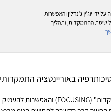
 (FOCUSING) שהתגלה על ידי יוג'ין ג'נדלין והאפשרות
 שיטת ההתמקדות, ותהליך
ך
יכותרפיה באוריינטציה התמקדותי
על "התמקדות" (FOCUSING) והאפשרות 
 החוויה דרך הקשבה לתחושת הגוף מבפני