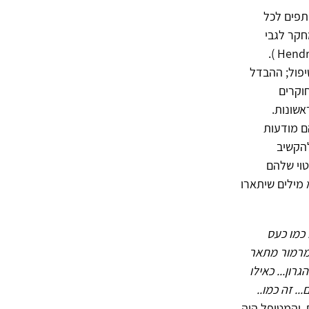
ותפים לכל
חקר לגבי
הגורמים המרפאים בטיפול מעבר לשיטות הטיפול השונות (ג'נדלין, 1978; Hendricks, 2001 ).
פול; ההבדל
וקרים
אשונות.
ם מודעות
להקשיב
וי שלהם
 מילים שיתארו
 כמו כעס
. מרמור מתאר
רון... כאילו
.. זה כמו..
, והמטופל היה