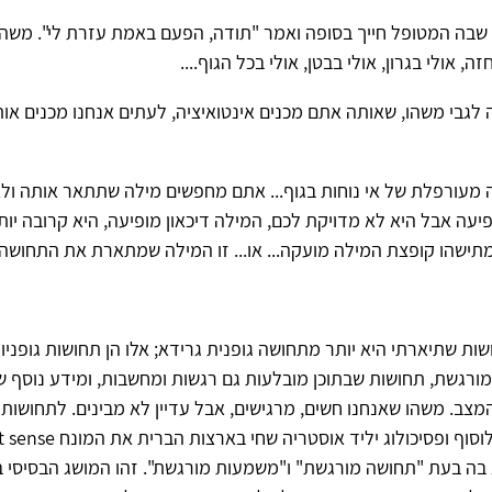
שבה המטופל חייך בסופה ואמר "תודה, הפעם באמת עזרת לי". משהו
, אולי בגרון, אולי בבטן, אולי בכל הגוף....
 לגבי משהו, שאותה אתם מכנים אינטואיציה, לעתים אנחנו מכנים א
 מעורפלת של אי נוחות בגוף... אתם מחפשים מילה שתתאר אותה ולא 
עה אבל היא לא מדויקת לכם, המילה דיכאון מופיעה, היא קרובה יות
מתישהו קופצת המילה מועקה... או... זו המילה שמתארת את התחושה..
ת שתיארתי היא יותר מתחושה גופנית גרידא; אלו הן תחושות גופניו
 מורגשת, תחושות שבתוכן מובלעות גם רגשות ומחשבות, ומידע נוסף ש
המצב. משהו שאנחנו חשים, מרגישים, אבל עדיין לא מבינים. לתחושות
בה בעת "תחושה מורגשת" ו"משמעות מורגשת". זהו המושג הבסיסי 