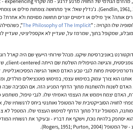
חוויה קונקרטית, מהזרם 
משמעות (Gendlin, 1961, 1997). ג'נדלין שאל: איך מתחושה צומחות מילים או צ
ם אותה? איך מילים או דימויים יוצרים תחושה מסוימת ולא אחרת? כ
ופיה שלו הקרויה : "
The Philosophy of The Implicit
בלע, שמקופל בתוך, שמרמז על, שעדיין לא אקספליציטי, שעדיין ל
 דוקטורנט באוניברסיטת שיקגו. מנהל שירותי הייעוץ שם היה קארל רוג
הפסיכולוגיה ההומניסטית, וה
ודטרמיניסטית פחות לגבי טבע האדם מאשר הגישה הפסיכואנליטית. 
ותנו הוא צורך עמוק במימוש עצמי, במימוש פוטנציאלים מולדים, ומ
 האדם לשנות ולהשתנות מתוך הדחף המניע הזה. אם הסביבה שבה ה
, האדם יצמח ויממש את העצמי האמיתי שלו. לגבי טיפול, משתמע 
תי לחוויה הסובייקטיבית של המטופל ואותנטי ביחס לרגשותיו שלו, א
 מותנה, המטופל יגדל מתוך הדחף למימוש העצמי שלו. המטפל לא צ
הוא יסתפק בלהיות נוכח, וישקף את דבריו - ובעיקר את רגשותיו המודעי
Rogers, 1951; Purton, 2004).