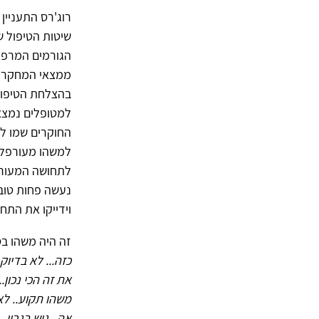
רוג'רס התעניין
שיטות הטיפול ש
ממצאי המחקר ל
בהצלחת הטיפול
למטופלים נמצא 
החוקרים שמו לב
למשהו מעורפל 
לתחושה המעורפ
נעשה פחות טוב 
וידייקו את התח
זה היה משהו בסג
כזה... לא בדיוק
את זה הכי נכון.
משהו תקוע.. לא 
אה.. גוש בגרון..