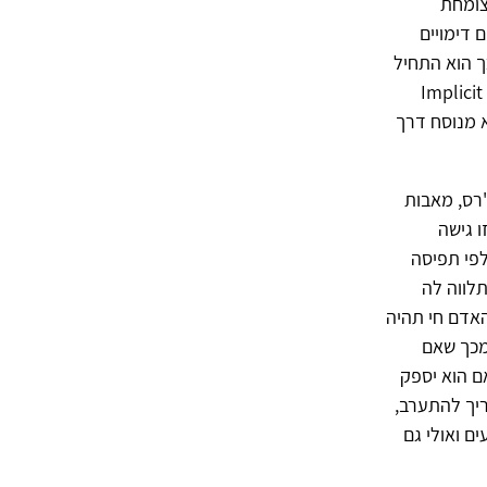
הגולמי של החוויה מרגע לרגע - מה שקרוי experiencing - צומחת
ומחים דימויים
ך הוא התחיל
", כשהמילה Implicit
א מנוסח דרך
'רס, מאבות
גישה הטיפולית השלטת שם הייתה client-centered, שזו גישה
לפי תפיסה
תלווה לה
אדם חי תהיה
מכך שאם
ם הוא יספק
ריך להתערב,
ם ואולי גם