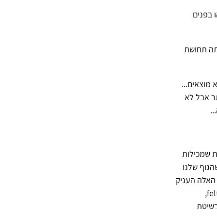
 בפנים
ותה תחושת
מוצאים...
ר אבל לא
.
ת שמכילות
הגוף שלנו
 האלה העניק
יוג'ין ג'נדלין, פילוסוף ופסיכולוג יליד אוסטריה שחי בארצות הברית את המונח felt sense,
בשיטת