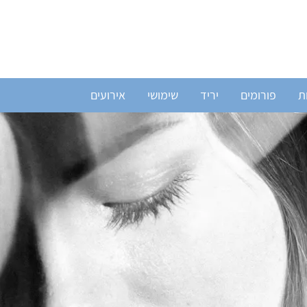
ת
פורומים
יריד
שימושי
אירועים