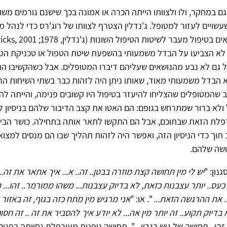
 גם במחקר, ולו ולצוותו הייתה הכרה או אמונה בכך שישנם גורמים מש
עשויים לעזור למטופל. ג'נדלין הצטרף לצוותו של רוג'רס כדי לנהל מ
א הצביעו על הבדל משמעותי בהשפעת שיטת הטפול או טכניקת הטי
 גם לא נבע מהנושאים שעליהם דיברו המטופלים. אבל כשהקשיבו הח
הבדל משמעותי מאוד, שאותו ניתן היה לזהות כבר בשתי השיחות הר
 שהמטופלים שהצליחו להיעזר בטיפול היו קשובים פנימה, והייתה לה
ולא ברור שמתרחש בגופם: הם האטו את קצב הדיבור שלהם בניסיון 
לת הזאת שבתוכם, אבל הם התקשו לתאר אותה בתחילה. כושר הביט
תוך כדי הניסיון הזה, ואפשר היה לזהות תהליך שבו הם מנסים למצוא
ושה שלהם.
נון: "
יש לי מין תחושה קצת מוזרה בבטן.. זה.. א... איך אתאר את זה..
 כעס.. יותר עצבנות כזאת, לא בדיוק עצבנות... משהו ממורמר.. זהו..
.. את ההרגשה הזאת...
". או: "
אני מרגיש מין מתח כזה בגוף, זה באזור הג
בדיוק תקוע.. זה יותר מין אה... לא יודע איך להסביר את זה .. זה חסום.
. זהו.. תחושה של גוש בגרון...
". תחושה גופנית מעורפלת נחוותה בפנים