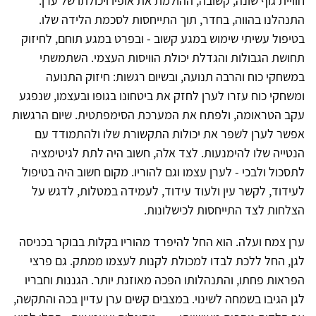
חוויית גוף שונה, קשובה, ההולמת את אופיו ויכולתו של ערן.
התנהלנו בהווה, בחדר, תוך התייחסות לסכמת הלידה שלו.
בטיפול עשיתי שימוש במגע קשוב - ובפרט במגע תוחם, לחיזוק
תחושת הגבולות והגדלת יכולת הוויסות העצמי. השתמשתי
במשחקי כוח והרבה תנועה, ובשיום רגשות: חיזוק התנועה
ומשחקי כוח עזרו לערן לחזק את ביטחונו בגופו ובעצמו, שנפגע
עקב הטראומה, ולפתח את המערכת הסימפתטית. שיום הרגשות
אפשר לערן לשפר את יכולות התקשורת שלו ולהתמודד עם
הנטייה שלו להימנעות. לצד אלה, חשוב היה לתת לגיטימציה
לתסכול ולבכי - לערן עצמו וגם להוריו. מקום חשוב היה בטיפול
לעידוד, לקשר עין ולעוד עידוד, לעמידה במטלות, לדגש על
הצלחות לצד התייחסות לכישלונות.
ערן צמח ועלה. הוא החל להיפרד מהוריו בקלות בבוקר בכניסה
לגן, החל ללכת לבדו למכולת לקנות לעצמו ממתק. גם פרצי
הפראות פחתו, והתנהלותו הפכה מאוזנת יותר. הגננות וחבריו
לגן הגיבו בשמחה לשינוי. במצבים קשים ערן עדיין בכה והתקשה,