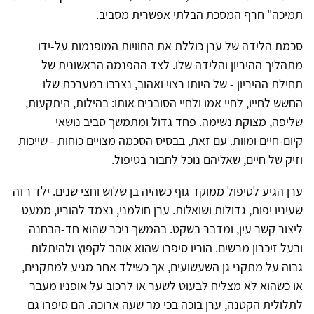
תמיכה" חרף המסכת הבלתי אפשרית מסביב.
סכמת הלידה של ערן כוללת את החוויות המופנמות על-ידו
מתהליך ההיריון והלידה שלו. לצד ההפנמה הראשונית של
תחילת ההיריון - של היותו רצוי ואהוב, נצרבו במערכת שלו
החשש לחייו, לחיי אמו ולחיי הסובבים אותו: בהילות, היתקעות,
שליפה, מצוקת נשימה. פחד גדול ומתמשך סביב נושאי
קיום-חיים ומוות. עם זאת, בבסיס הסכמה מצויים כוחות - שייכות
וזיק של חיים, שאליהם נוכל לחבור בטיפול.
ערן הגיע לטיפול ממוקד גוף כשהיה בן שלוש וחצי שנים. ילד רזה
שעיניו יפות, גדולות ושואלות. ערן חולמני, נצמד להוריו, ממעט
ליצור קשר עין, ומדבר בשקט. בהמשך ניכר שהוא חד-הבחנה
ובעל זיכרון מרשים. הוריו סיפרו שהוא אוהב לקפוץ ולהיתלות
גבוה על מתקני גן השעשועים, אך כשילד אחר מגיע למתקנים,
או כשהוא לא מצליח לבעוט לשער או לרכוב על אופניו מעבר
לתלולית הקטנה, ערן בוכה בכי מר שעה ארוכה. הם סיפרו גם