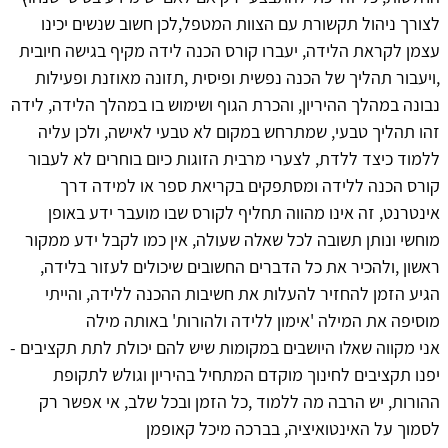
לצורך ניהול תקשורת עם הצוות המטפל,לכן חשוב שנשים יכינו
עצמן לקראת הלידה, יעברו קורס הכנה לידה מקיף בגישה חיובית
,ויעבור תהליך של הכנה נפשית ופיסית ,תזונה מאוזנת ופעילות
נבונה במהלך ההיריון, והכרת הגוף ושימוש בו במהלך הלידה, לידה
זהו תהליך טבעי, שמתרחש במקום לא טבעי לאישה, ולכן עליה
ללמוד כיצד ללדת, לצערי מרבית הזוגות כיום בוחרים לא לעבור
קורס הכנה ללידה ומסתפקים בקריאת ספר או למידה דרך
אינטרנט, זה אינו מהווה תחליף לקורס שבו מועבר ידע באופן
מוחשי ונותן תשובה לכל שאלה שעולה, אין כמו לקבל ידע ממקור
ראשון ,ולהכיר את כל הדברים החשובים שיכולים לעזור בלידה,
הגיע הזמן להחזיר להעלות את חשיבות ההכנה ללידה, והייתי
מוסיפה את המילה 'אימון ללידה ולהורות' באותה מילה
אני מקווה שאלו היושבים במקומות שיש להם יכולת לתת תקציבים -
יפנו תקציבים לחינוך מוקדם המתחיל בהיריון וגולש לתקופת
ההורות, יש הרבה מה ללמוד ,כל הזמן ובכל שלב, אי אפשר רק
לסמוך על האינטואיציה, בברכה מיכל קאופמן