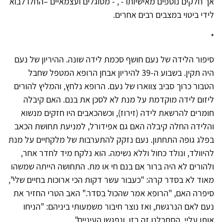
אך חלקים נוספים מאישיותו - , - מסוגלים ועצמאיים –החלו לבוא
לידי ביטוי במצבים רבים אחרים.
*
סיפור הלידה של נעם חושף סכמת לידה שונה. ההיריון של נעם
היה תקין. בשבוע ה-39 להיריון אבחן הרופא המטפל שחבל
הטבור כרוך סביב צווארו של נעם. הרופא נלחץ, והמליץ להורים
ליזום לידה מוקדמת על מנת לא לסכן את בנם. האם קיבלה
חומרים להרשאת לידה (זירוז), וכשהכאבים היו חזקים מנשוא
והלידה החלה קיבלה האם גם אפידורל, למניעת תחושת הכאב
בפלג גופה התחתון. נעם נזקק להתערבות של מלקחיים על מנת
להיוולד, ונולד כחול וללא נשימה. הוא נלקח מיד לחדר אחר,
ולהורים לא היה ברור אם בנם חי או מת. התחושה הייתה שמשהו
מאוד לא בסדר קרה: "כעבור עשר דקות הכי ארוכות בחיים שלי",
סיפרה האם, "הרופא אמר שהכול בסדר." האב הטרי החזיר את
נעם לאם הנרגשת, ואז נוצר חיבור משמעותי ביניהם: "הניחו
אותו עליי, הסתכלנו זה בזו, ונפגשו העיניים".