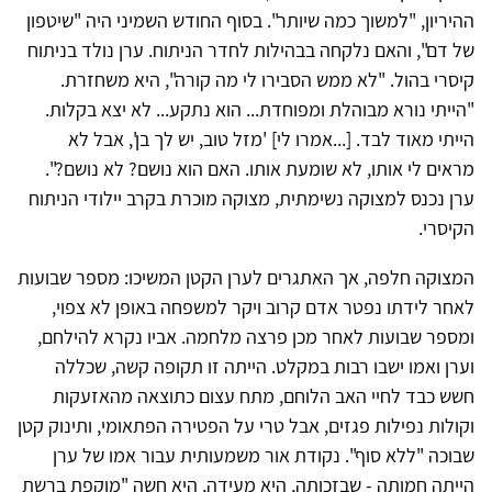
ההיריון, "למשוך כמה שיותר". בסוף החודש השמיני היה "שיטפון
של דם", והאם נלקחה בבהילות לחדר הניתוח. ערן נולד בניתוח
קיסרי בהול. "לא ממש הסבירו לי מה קורה", היא משחזרת.
"הייתי נורא מבוהלת ומפוחדת... הוא נתקע... לא יצא בקלות.
הייתי מאוד לבד. [...אמרו לי] 'מזל טוב, יש לך בן', אבל לא
מראים לי אותו, לא שומעת אותו. האם הוא נושם? לא נושם?".
ערן נכנס למצוקה נשימתית, מצוקה מוכרת בקרב יילודי הניתוח
הקיסרי.
המצוקה חלפה, אך האתגרים לערן הקטן המשיכו: מספר שבועות
לאחר לידתו נפטר אדם קרוב ויקר למשפחה באופן לא צפוי,
ומספר שבועות לאחר מכן פרצה מלחמה. אביו נקרא להילחם,
וערן ואמו ישבו רבות במקלט. הייתה זו תקופה קשה, שכללה
חשש כבד לחיי האב הלוחם, מתח עצום כתוצאה מהאזעקות
וקולות נפילות פגזים, אבל טרי על הפטירה הפתאומי, ותינוק קטן
שבוכה "ללא סוף". נקודת אור משמעותית עבור אמו של ערן
הייתה חמותה - שבזכותה, היא מעידה, היא חשה "מוקפת ברשת