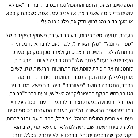
המפגשים, הכעס, הזעם והתסכול נכחו במובהק בחדר: "אם לא
עושים בדיוק מה שאני רוצה, אז אני כועס", אמר. כשפתח קופסא
או מעך כדור נהג לכווץ חזק את פלג גופו העליון.
בעזרת תנועה ומשחקי כוח, ובעיקר בעזרת משחקי תפקידים של
"ספר הג'ונגל" ו"מלך האריות", למד נעם לדבר את רגשותיו -
בהתחלה לצד הנשיכות והצביטות, ולאחר מכן במקומן. מערכת
העצבים של נעם "עלתה שלב" בתגובותיה לאיום – מתגובות
לוחמניות אל היכולת לווסת את התחושות והרגשות שלו, לשיים
אותן ולמללן. עם הזמן התגברה תחושת הנינוחות והזרימה
בחדר, התגברה תחושה "מאווררת" והיה יותר משא ומתן בינינו.
ואז התרחש התקף ההיפוגליקמיה השלישי, ונעם חזר ל"ברירת
המחדל" הטבועה במערכת: חזר להתמודד עם הסכנה על חייו
כמו בטראומה הראשונה, הלידה, בעזרת המערכת הסימפתטית.
נעם יצא מבית החולים מבוהל, מבולבל, חרד וכועס, וחזר להכות
ולכעוס ביתר שאת. שוב קשה לנהל איתו משא ומתן, שוב הוא
זקוק לכך שהדברים יתנהלו בדרכו או לא יתנהלו בכלל. חזרנו