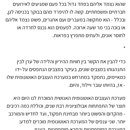
שהוא נצמד אליהם בפחד גדול בכל פעם שמגיעים לאירועים
חברתיים ומשפחתיים. קשה לו להיפרד מהם בבוקר בכניסה לגן,
ובכלל - הוא מתקשה במעברים ועם אתגרים, פשוט נצמד אליהם
או בוכה בכי מר שעה ארוכה. לפעמים הוא נכנס לחרדה או
לחוסר אונים, ולעתים מתפרץ בפראות.
*
כדי להבין את הקשר בין חוויות ההיריון והלידה של ערן לבין
התנהגותו במצבים שונים, בעיקר במצבים הנתפסים על-ידו
כמאיימים, נתמקד במתרחש במערכת העצבים האוטונומית שלו
- אז, בהיותו עובר ויילוד, והיום.
מערכת העצבים האוטונומית האנושית המוכרת לנו היום היא
תוצר של התפתחות אבולוציונית רבת שנים, וכוללת כמה רכיבים
- מהקדום והפשוט ביותר מבחינת תפקוד, ועד לחדיש והמורכב
יותר. שני ענפים של המערכת האוטונומית מוכרים למדע:
המערכת הסימפתטית והפרא-סימפתטית. הענף