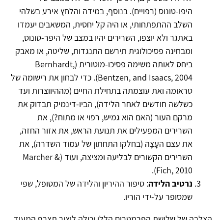
היפו-טונוס (רפויים). בנוסף, במידה והלחץ אירע בשלהי
השלב ההתפתחותי, או היה קל יחסית, המשאבים יעמדו
באתגר ולא יוצפו, השרירים יהיו במצב של היפר-טונוס,
ומבחינה פסיכולוגית תירשם התנגדות, שליטה, או מאבק
ביחס לאותה משימה פסיכו-מוטורית (Bernhardt,
Bentzen, and Isaacs, 2004). כדי לבחון את רישומה של
טראומה ואת עוצמתה בתחילת החיים (מההיווצרות ועד
כשלשה חודשים לאחר הלידה), הביו-דינמיק תבדוק את
מרקם העור (האם הוא גמיש, רפוי או מתוח?), את
השרירים המפעילים את תנועת הראש, את אזור החזה,
את עצם העָצֶה (בחלקו התחתון של עמוד השדרה), את
השרירים הקשורים לבליעה ומציצה, ועוד (Marcher &
Fich, 2010).
נרטיב הלידה
: סיפור ההיריון והלידה של המטופל, שפי
שמסופר על-ידי הוריו.
הצלבה של שלושת הפרמטרים הללו יכולה ליצור תצרף המעיד