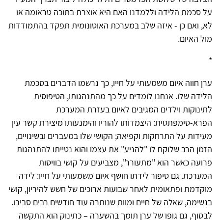
על סכמת הלידה וללמדנו האם היא אוצרת בתוכה טראומה או
לא, ואם כן - איזה שלב במערכת האוטונומית תפקד בהתמודדות
מול האיום.
*
ערן חווה איום משמעותי על חייו, כך נרשמו הדברים בסכמת
הלידה שלו. אנחנו לומדים על כך מהתנהגותו, הטיפוסית
לתינוקות וילדים המגיבים לאיום בעזרת המערכת
הפרא-סימפתטית: היצמדותו להוריו והימנעותו מיצירת קשר עין
מעידות על התרחקות וקפיאה; הקושי שלו במעברים ובשינויים,
הזמן הרב שלוקח לו "להניע" את עצמו והוא נטייתו להתנהגות
פרועה כאשר הוא "מתעורר", מצביעים על קושי בוויסות
המערכת. גם סיפור לידתו חושף איום משמעותי על חייו: לידה
מוקדמת ופתאומית לאחר שבועות ארוכים של חשש להיריון, קושי
בנשימה, שאלה של חיים ומוות שנותרה עוד חודשים רבים סביבו.
לבסוף, גם גופו של ערן תומך בהשערה – כתינוק הוא התקשה