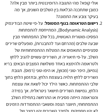
אולי קופא? מהי התגובה הדומיננטית ביותר מבין אלה?
כמובן שתתכנה הכלאות בין השלבים השונים, אך מה
בעיקר צובע את התמונה?
רישום הטראומה בגוף המטופל
: על-פי שיטת הבודינמיק
(Bodynamic Analysis), המתייחסת להתפתחות
הפסיכו-מוטורית האנושית, בכל שלב התפתחותי מבין
שבעה שלבים (מהרחם ועד להתבגרות), מופעלים שרירים
ספציפיים התואמים את המטלות ההתפתחותיות של
השלב. על-פי תיאוריה זו, השרירים עשויים להגיב ללחץ
ולטראומה ולהימצא באחד משלושת המצבים הבאים: בריא
(גמיש), היפר-טוני (מכווץ), או היפו-טוני (רפוס). תגובת
השרירים ללחץ תלויה בעוצמת הלחץ, ובתזמון הלחץ בתוך
שלבי ההתפתחות. כאשר הילד יכול לשאת את עוצמת
הלחץ, גמישות השרירים תישאר ניטראלית. אך במידה
והטראומה הייתה מסיבית או התרחשה בתחילת השלב
ההתפתחותי, תיווצר הצפה ומשאבי ההתמודדות הזמינים
לא יהיו מספיקים, ולפיכך השרירים יהיו במצב של