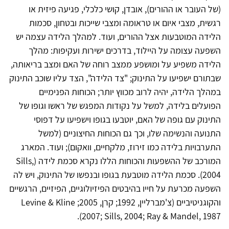
(של העובר או ההורים), אובדן, קושי כלכלי, פגיעה פיזית או
רגשית, מצבי איום או טראומה ומצבי שייכות ובטחון, סכמות
הלידה המוטבעות אצל ההורים, ועוד. למהלך הלידה עצמה יש
השפעה עצומה על היילוד, בדרכים ישירות ועקיפות: מהלך
הלידה משפיע על ומושפע ממצב רוחה של האם ומצב בריאותה,
שבתורם ישפיעו על התינוק; "צד הלידה", הצד עליו שוכב התינוק
במהלך הלידה, יהיה לרוב מכווץ יותר; הכוחות הפנימיים
הפועלים בלידה, למשל על נקודות המפגש של ראשו וגופו של
התינוק עם גופה של האם, יוטבעו בגופו וישפיעו על דפוסי
התנועה והנשימה שלו, וכך גם הכוחות החיצוניים (למשל
התערבויות בלידה כמו זירוז, מלקחיים, וואקום); ועוד. המארג
המורכב של ההשפעות והכוחות הללו נקרא סכמת לידה (Sills,
2004). סכמת הלידה מוטבעת בגופו ובנפשו של התינוק, ויש לה
השפעה מכרעת על חייו בהיבטים הפיזיולוגיים, הפיזיים, הרגשיים
והקוגניטיביים (צ'מברליין, 1992; קרן, 2005; Levine & Kline
2007; Sills, 2004; Ray & Mandel, 1987).