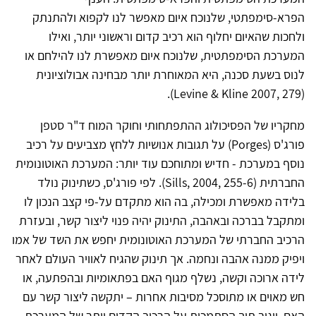
הפרא-סימפתטי, שלנוכח איום מאפשר לנו לקפוא ולהתנתק
ולחכות שהאיום יחלוף הוא רכיב קדום וראשוני יותר, ואילו
המערכת הסימפתטית, שלנוכח איום מאפשרת לנו להילחם או
לנוס בשעת סכנה, היא המאוחרת יותר מבחינה אבולוציונית
(Levine & Kline 2007, 279).
מחקריו של הפסיכולוג ההתפתחותי וחוקר המוח ד"ר סטפן
פורג'ס (Porges) על תגובות אנושיות ללחץ מצביעים על רכיב
נוסף במערכת - חדיש ומתוחכם עוד יותר: המערכת האוטונומית
החברתית (Sills, 2004, 255-6). לפי פורג'ס, כשתינוק נולד
בלידה מאפשרת ומכילה, בה הוא מתקדם על-פי קצב הנכון לו
ומתקבל בברכה ובאהבה, התינוק יהיה פנוי ליצור קשר, ובעזרת
הרכיב החברתי של המערכת האוטונומית יחפש את השד של אמו
ויפיק ממנה אהבה ונחמה. אך תינוק שהגיח לאוויר העולם לאחר
לידה ארוכה וקשה, נשלף מגוף האם בפתאומיות ובהפתעה, או
חש מאוים או מתוסכל מסיבות אחרות – יתקשה ליצור קשר עם
האם, ויגיב תוך הסתמכות על הרכיב הקדום יותר של המערכת