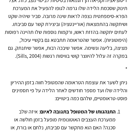
דיסוציאציה וקפיאה הן דוגמאות בסיסיות לביטוי מצב כזה. אצל
תינוק שסכמת הלידה שלו גרמה לגופו להפעיל את המערכת
הפרא-סימפתטית נצפה לראות שינה מרובה. סביר שיהיה שקט
ושיתקשה בהתמצאות (אוריינטציה) וביצירת קשר עם סביבתו.
לעתים יתקשה בהזזת ראשו, ורקמות נוספות שלו תהיינה רפוסות
(היפוטוניות). אפשר שהטראומה תתבטא גם בקשיי עיכול,
מציצה, בליעה ונשימה. אפשר שיבכה רבות, אפשר שיתנתק. גם
במקרה זה עלול להיווצר קושי בוויסות רגשות (Sills, 2004).
*
ניתן לשער את עוצמת הטראומה שהמטופל חווה בזמן ההיריון
והלידה שלו ועד מספר חודשים לאחר הלידה על פי תסמינים
פוסט-טראומטיים, שלהם כמה ביטויים:
התנהגותו של המטופל בתגובה לאיום
: איזה שלב
ממערכת העצבים האוטונומית מופעל בזמן חולשה או
סכנה? האם הוא מתקשר עם סביבתו, נלחם או בורח, או