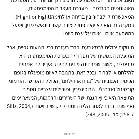
האוטונומית הקודמת - מערכת העצבים הסימפתטית,
המאפשרת לו לבחור בין בריחה או לחימה(Flight or Fight).
במקרה זה הוא לא יהיה פנוי ליצירת קשר בינאישי מזין, ויפעל
בהשפעת איום - איום על עצם קיומו.
תינוקות יכולים לבטא כעס ופחד בעזרת בכי ותנועות גפיים, אבל
התועלת הממשית של תפקודי המערכת הסימפתטית היא
מינימלית, משום שמבחינה פיזית לתינוק אין יכולת אמתית
להילחם או לברוח. ובכל זאת, בתגובה לאיום מופעלת בגופם
הכימיה העצבית של "ברח או הילחם", הכוללת הפרשת הורמוני
קורטיזול ואדרנלין, נורופינפרין, ומובילים עצביים נוספים.
התוצאה היא כיווץ הגנתי של השרירים והרקמות, הנשאר ימים
ואף שנים רבות לאחר הלידה ומוביל לקושי בוויסות (Sills, 2004,
256-7; קרן, 2005, 248)
- פרסומת -