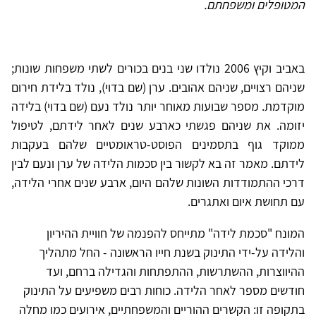
המטופלים ומשפחתם.
באביב וקיץ 2006 נולדו שני בנים בכורים לשתי משפחות שונות;
שניהם רצויים, שניהם אהובים. ערן (שם בדוי), נולד בלידת חירום
מוקדמת. מספר שבועות מאוחר יותר נולד נעם (שם בדוי) בלידה
יזומה. את שניהם פגשתי כארבע שנים לאחר לידתם, לטיפול
ממוקד גוף בתסמינים הפוסט-טראומטיים שלהם בעקבות
לידתם. מאמר זה בא לקשור בין סכמות הלידה של ערן ונעם לבין
דרכי ההתמודדות השונות שלהם היום, ארבע שנים אחרי הלידה,
עם תחושת איום ואתגרים.
המונח "סכמת לידה" מתייחס להפנמה של חוויית ההיריון
והלידה על-ידי התינוק בשנת חייו הראשונה - החל מתהליך
ההיווצרות, ההשתרשות, ההתפתחות והגדילה ברחם, ועד
חודשים מספר לאחר הלידה. כוחות רבים משפיעים על התינוק
בתקופה זו: הקשרים ההוריים והמשפחתיים, אירועים כמו מחלה