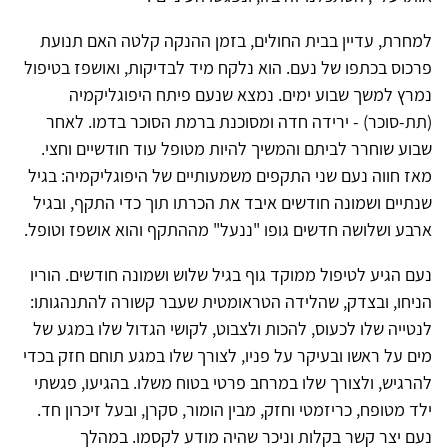
למחרת, עדיין בבית החולים, בזמן ההנקה קלטה האם תנועת
פרכוס בכתפו של נעם. הוא נלקח מיד לבדיקות, ואושפז בטיפול
נמרץ למשך שבוע ימים. נמצא שנעם פיתח היפוגליקמיה
(תת-סוכר) - ירידה חדה ומסוכנת ברמת הסוכר בדמו. לאחר
שבוע שוחרר לביתם והמשיך להיות מטופל עוד חודשיים וחצי.
מאז חווה נעם שני התקפים משמעותיים של היפוגליקמיה: בגיל
שנתיים ושמונה חודשים איבד את הכרתו תוך כדי התקף, ובגיל
ארבע ושלושה חדשים גופו "ננעל" מההתקף והוא אושפז וטופל.
נעם הגיע לטיפול ממוקד גוף בגיל שלוש ושמונה חודשים. הוריו
הניחו, ובצדק, שהלידה הטראומטית שעבר קשורה להתנהגותו:
לנטייה שלו לכעוס, להכות ולצבוט, לקושי הגדול שלו במגע של
מים על ראשו ובעיקר על פניו, לצורך שלו במגע תוחם חזק בכדי
להרגיש, ולצורך שלו במרחב פרטי בטוח משלו. בהגיעו, פגשתי
ילד מטופח, כריזמטי וחזק, מבין הומור, סקרן, ובעל זיכרון חד.
נעם יצר קשר בקלות וניכר שהיה מודע לקסמו. במהלך