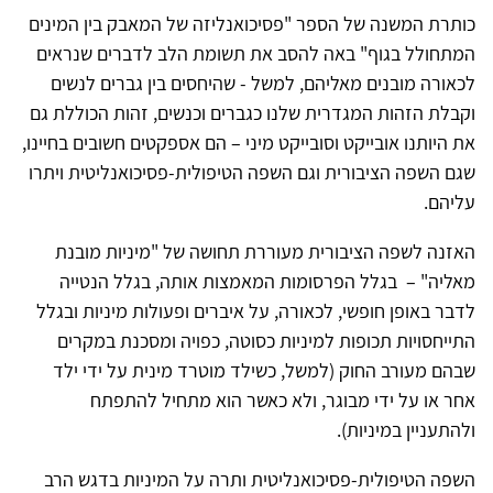
כותרת המשנה של הספר "פסיכואנליזה של המאבק בין המינים
המתחולל בגוף" באה להסב את תשומת הלב לדברים שנראים
לכאורה מובנים מאליהם, למשל - שהיחסים בין גברים לנשים
וקבלת הזהות המגדרית שלנו כגברים וכנשים, זהות הכוללת גם
את היותנו אובייקט וסובייקט מיני – הם אספקטים חשובים בחיינו,
שגם השפה הציבורית וגם השפה הטיפולית-פסיכואנליטית ויתרו
עליהם.
האזנה לשפה הציבורית מעוררת תחושה של "מיניות מובנת
מאליה" – בגלל הפרסומות המאמצות אותה, בגלל הנטייה
לדבר באופן חופשי, לכאורה, על איברים ופעולות מיניות ובגלל
התייחסויות תכופות למיניות כסוטה, כפויה ומסכנת במקרים
שבהם מעורב החוק (למשל, כשילד מוטרד מינית על ידי ילד
אחר או על ידי מבוגר, ולא כאשר הוא מתחיל להתפתח
ולהתעניין במיניות).
השפה הטיפולית-פסיכואנליטית ותרה על המיניות בדגש הרב