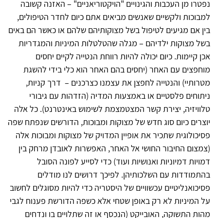
נפטרו מן העכבות והגינויים "הויקטוריאניים" – האזנה קשובה
למבוכות ולקשיים שאנשים מביאים אתם כיום לחדר הטיפולים,
בין אם מגיעים לטיפול בשל מצוקותיהם שלהם או כאשר הם באים
בשל מצוקות ילדיהם – מגלה שהטלטלות המיניות והמגדריות
אכן קיימות. כיום יכולה להיות רווחת הנטייה לקיים יחסים
מוחפצים עם האחר (יחסים בהם האחר הוא כלי בידי להשגת
מטרותיי) והנטייה לחפצן את עצמנו כצרכנים – דרך קניות,
ניתוחים פלסטיים או באמצעות המדיה (הזדהות עם גיבורי
טלוויזיה, יצירת קשר המצטמצמת לשימוש באינטרנט). כל אלה
יוצרים כיום סוג חדש של מצוקות ומבוכות, הדורשים שנפתח שפה
פסיכולוגית שתכיר את אופיין המדויק של מצוקות ומבוכות אלה
(צמצום החיבור החושי אל האחר, האפשרות לאובדן מרחק בין
דמויות דמיוניות ואנושיות ועוד) כדי לסייע לפונה הסובל
בהתמודדות עם השלכותיהן. לפיכך דרושים לנו מודלים
פסיכואנליטיים עכשוויים של היסטריה כדי להיות מסוגלים לחשוב
על המיניות לא רק באופן שטחי אלא כשפה הדורשת פענוח לגבי
מהות התשוקה, האובייקט (הנכסף או זה שתלויים בו ונדחים