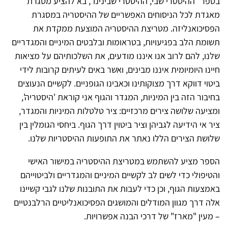
בספר "ההיסטרי שבי, ההיסטרי שבינינו", בא להציע מסגרת
מאגדת לכל הניסוחים האפשריים של ההיסטריה במסגרת
הפסיכואנליזה. מטריצת ההיסטריה המוצעת ממקדת את
תשומת הלב בפגיעויות, בטראומות ובלבטים המיניים והמגדריים
שלנו, להם לרוב אנו איננו מודעים, את השלכותיהם על מציאות
חיינו היומיומית איננו מבינים, ואשר באים לעיתים קרובות לידי
ביטוי דווקא דרך מצוקותינו וכאבינו הגופניים. לקשיים הנעוצים
בחיבור הזה בין המיניות, המגדר והגוף אני קוראת 'היסטריה',
ומציעה שלושה צירים מרכזיים: ציר טלטלות המיניות והמגדר,
ציר אי הידיעה לגביהן וציר ביטוין דרך הגוף. ביחסי הגומלין בין
שלושת הצירים הללו נאתר את התופעות ההיסטריות שלנו.
הספר מציע להשתמש במטריצת ההיסטריה במישור האישי
והטיפולי כדי לשים לב לקשיים המיניים והמגדריים ולביטוייהם
באמצעות הגוף, וכן כדי לעבות את התובנות שלנו לגבי קשיינו
אלה דרך מגוון המודלים והמושגים הפסיכואנליטיים הרלבנטיים
– מעין "מארז" של דרכי הבנה אפשרויות.