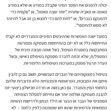
יכולה להפנים את המסר המיני שקבלה במודע או שלא במודע
מאמה או מאביה שתהיה "יותר טובה מאמה", או "סקסית כדי
להתנקם בגברים", או "לתת להם כדי למצוא בן זוג אבל להיזהר
לא ממש להתמסר".
בפועל ישנה האפשרות שההיבטים המיניים והמגדריים לא יקבלו
התייחסות כלל או לא יזכו בהתייחסות מעמיקה ומפורטת
המתבקשת במסגרת הטיפול, בשל אותה מבוכה מינית של
המטפל/ת, שלא זכתה להכרה מספקת בטיפולם האישי, ובשל
העדר תרגול מספק במערכות הטיפוליות הלימודיות.
בטיפול במצוקותיהם של הגברים העכשוויים, חשוב גם כן להבין
איתם את המבוכות, הטראומות והפנטזיות הלא מדוברות שלהם
בתחומי המין והמגדר. גם כאן בושה או חרדה מכישלון ביצועי יזכו
להבנה מעמיקה ושלמה יותר אם נתייחס למסלול הצמיחה
הספציפי של הגבר או הנער או הילד הנתון ולדרישות ההוויות
הממשיות והדמיוניות שהוא חש שמופנות כלפיו; כלומר - לא