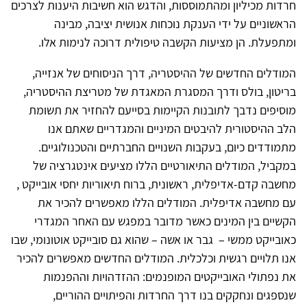
חרדות מכיליון ומהתמוססות, והדגש הוא חשיבות היענות לצרכים
הראשוניים על ידי הענקת נוכחות אנושית יציבה, מבינה
ומתפעלת. הן מציעות הקשבה טיפולית דרוכה לנימות אלו.
המודלים החדשים של ההיסטריה, דרך הניסוחים של אנזייה,
בריטון, בולס ודרך המסגרת המאגדת של מטריצת ההיסטריה,
מוסיפים נדבך לתובנות הקיימות בסייעם להחזיר את תשומת
הלב ההיסטורית להיבטים המיניים והמגדריים שאתם אנו
מתמודדים כיום, בעקבות השנויים החברתיים והטכנולוגיים.
במקביל, המודלים התיאורטיים הללו מציעים אינטגרציה של
מחשבה קדם-אדיפלית, ראשונית, ברוח תיאוריות יחסי אובייקט ,
עם מחשבה אדיפלית. המודלים הללו מאפשרים להכיר את
הקשיים בין המינים כאשר מדובר במפגש עם האחר המגדרי
כאובייקט ממשי – גבר או אשה – שהוא גם סובייקט אוטונומי, שבו
אנו תלויים רגשית וכלכלית. המודלים החדשים מאפשרים להכיר
את נפתולי האובייקטים המופנמים: ההזדהויות וההפנמות
שנספגים ונחקקים בנו דרך החרדות והפיתויים ההוריים,