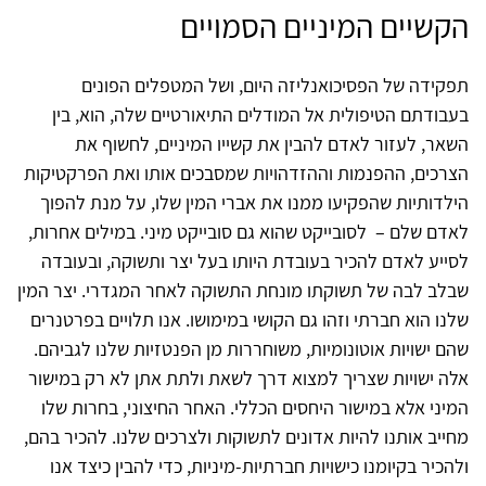
הקשיים המיניים הסמויים
תפקידה של הפסיכואנליזה היום, ושל המטפלים הפונים
בעבודתם הטיפולית אל המודלים התיאורטיים שלה, הוא, בין
השאר, לעזור לאדם להבין את קשייו המיניים, לחשוף את
הצרכים, ההפנמות וההזדהויות שמסבכים אותו ואת הפרקטיקות
הילדותיות שהפקיעו ממנו את אברי המין שלו, על מנת להפוך
לאדם שלם – לסובייקט שהוא גם סובייקט מיני. במילים אחרות,
לסייע לאדם להכיר בעובדת היותו בעל יצר ותשוקה, ובעובדה
שבלב לבה של תשוקתו מונחת התשוקה לאחר המגדרי. יצר המין
שלנו הוא חברתי וזהו גם הקושי במימושו. אנו תלויים בפרטנרים
שהם ישויות אוטונומיות, משוחררות מן הפנטזיות שלנו לגביהם.
אלה ישויות שצריך למצוא דרך לשאת ולתת אתן לא רק במישור
המיני אלא במישור היחסים הכללי. האחר החיצוני, בחרות שלו
מחייב אותנו להיות אדונים לתשוקות ולצרכים שלנו. להכיר בהם,
ולהכיר בקיומנו כישויות חברתיות-מיניות, כדי להבין כיצד אנו