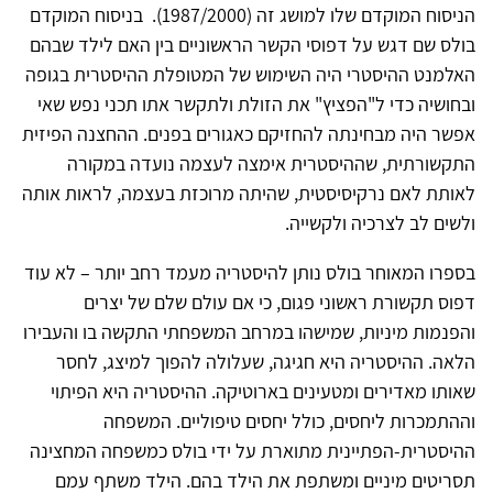
הניסוח המוקדם שלו למושג זה (1987/2000). בניסוח המוקדם
בולס שם דגש על דפוסי הקשר הראשוניים בין האם לילד שבהם
האלמנט ההיסטרי היה השימוש של המטופלת ההיסטרית בגופה
ובחושיה כדי ל"הפציץ" את הזולת ולתקשר אתו תכני נפש שאי
אפשר היה מבחינתה להחזיקם כאגורים בפנים. ההחצנה הפיזית
התקשורתית, שההיסטרית אימצה לעצמה נועדה במקורה
לאותת לאם נרקיסיסטית, שהיתה מרוכזת בעצמה, לראות אותה
ולשים לב לצרכיה ולקשייה.
בספרו המאוחר בולס נותן להיסטריה מעמד רחב יותר – לא עוד
דפוס תקשורת ראשוני פגום, כי אם עולם שלם של יצרים
והפנמות מיניות, שמישהו במרחב המשפחתי התקשה בו והעבירו
הלאה. ההיסטריה היא חגיגה, שעלולה להפוך למיצג, לחסר
שאותו מאדירים ומטעינים בארוטיקה. ההיסטריה היא הפיתוי
וההתמכרות ליחסים, כולל יחסים טיפוליים. המשפחה
ההיסטרית-הפתיינית מתוארת על ידי בולס כמשפחה המחצינה
תסריטים מיניים ומשתפת את הילד בהם. הילד משתף עמם