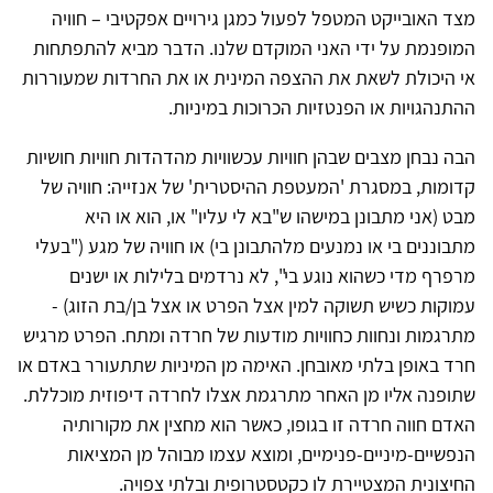
מצד האובייקט המטפל לפעול כמגן גירויים אפקטיבי – חוויה
המופנמת על ידי האני המוקדם שלנו. הדבר מביא להתפתחות
אי היכולת לשאת את ההצפה המינית או את החרדות שמעוררות
ההתנהגויות או הפנטזיות הכרוכות במיניות.
הבה נבחן מצבים שבהן חוויות עכשוויות מהדהדות חוויות חושיות
קדומות, במסגרת 'המעטפת ההיסטרית' של אנזייה: חוויה של
מבט (אני מתבונן במישהו ש"בא לי עליו" או, הוא או היא
מתבוננים בי או נמנעים מלהתבונן בי) או חוויה של מגע ("בעלי
מרפרף מדי כשהוא נוגע בי", לא נרדמים בלילות או ישנים
עמוקות כשיש תשוקה למין אצל הפרט או אצל בן/בת הזוג) -
מתרגמות ונחוות כחוויות מודעות של חרדה ומתח. הפרט מרגיש
חרד באופן בלתי מאובחן. האימה מן המיניות שתתעורר באדם או
שתופנה אליו מן האחר מתרגמת אצלו לחרדה דיפוזית מוכללת.
האדם חווה חרדה זו בגופו, כאשר הוא מחצין את מקורותיה
הנפשיים-מיניים-פנימיים, ומוצא עצמו מבוהל מן המציאות
החיצונית המצטיירת לו כקטסטרופית ובלתי צפויה.