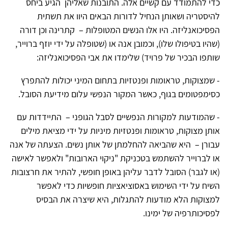
כדי להתמודד עם קשיים אלה. התובנות שאליהן הגיע ביחס
להיסטריה ושאותן הנחיל לדורות הבאים היוו את תשתית
הפסיכואנליזה. היו אלו הנשים המטופלות – קתרינה וכן דורה
(שהיו בטיפולו שלו), וכמובן אנה או (שטופלה על ידי יוזף ברוייר,
שותפו הבכיר של פרויד) שלימדו את אבי הפסיכואנליזה:
- שמצוקות, טראומות ופנטזיות בתחום המיני יכולות להתפרץ
כסימפטומים בגוף, כאשר המקור הנפשי עלום מידיעת הסובל.
- שהמודעות למקורות הנפשיים לסבל הגופני – התיידדות עם
אותן מצוקות, טראומות ופנטזיות מיניות על ידי מציאת מילים
עבורן – היא שהביאה להחלמתן של אותן נשים. הצעתה של אנה
או לברוייר להשתמש בטכניקת "ניקוי הארובות" ולאפשר לאישה
(או לגבר) הסובל לדבר עליהן באופן חופשי, להתיר את חרצובות
השיח על ידי השימוש באסוציאציות חופשיות כדי לאפשר
למצוקות הלא מודעות להתגלות, היא שיצרה את הבסיס
לפסיכותרפיה של ימינו.