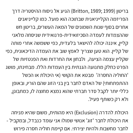
בריטון (Britton, 1989; 1999) הגיע אל ניסוח ההיסטריה דרך
הפריזמה הקלייניאנית שבתוכה הוא פועל. כמו קלייניאנים
אחרים בסוף שנות השמונים של המאה העשרים, בריטון חש
שההצמדות לעמדה הסכיזואידית-פרנואידית שניסחה מלאני
קליין, איננה יכולה להישאר בלעדית, כפי ששמשה אחרי מותה
של קליין. הוא טען שצריך לאמץ שוב את העמדה הדיכאונית, כפי
שקליין עצמה הציעה, ולבחון את החרדות ואת הפנטזיות של
הפרט כחלק מתנועה הגנתית בין העמדות הללו. מבחינתו, מושג
'החוליה החסרה' מבטא את הקושי (אי היכולת או הכשל
ההתפתחותי) של האדם לחבר בין בני הזוג שהם הוריו, ובאופן
כללי יותר לקבל סדר חברתי שהוא נמצא מחוצה לו, כמתבונן,
ולא רק כשותף פעיל.
היכולת להדרה (Exclusion) היא מהותית, משום שהיא מניחה
את היכולת לחבר 'זוג' אנושי שמולו אני עומד כנבדל, ובמקביל -
לחבר מחשבות ולהיות יצירתי. אם קיימת חוליה חסרה פירוש