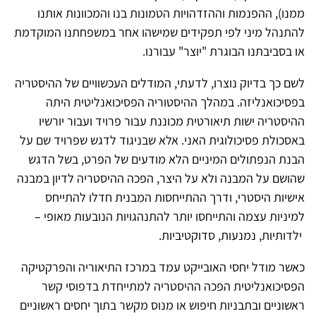
ממנו), ההפנמות וההזדהויות הטמונות בנו והמכוונות אותנו
להתנהל מיני לפי תפקידים שמישהו אחר במשפחתנו המוקדמת
או בסביבתנו הבוגרת "יוצר" עבורנו.
לשם כך בדיוק נוצרו, לדעתי, המודלים העכשוויים של ההיסטריה
בפסיכואנליזה. במהלך ההיסטוריה הפסיכואנליטית היתה
ההיסטריה ישות תיאורטית מכוננת עבור פרויד ועבור יורשיו
באסכולת פסיכולוגית האני. אלא שבניגוד לדגש שפרויד שם על
הבנת הנפתולים המיניים הלא מודעים של הפרט, בשל הדגש
שהושם על המבנה ולא על היצר, הפכה ההיסטריה לדיון במבנה
אישיות היסטרי, ודרך ההתייחסות המִבנית חדלו להתייחס
למיניות עצמה והתייחסו יותר להתנהגויות הנובעות מאופי –
ילדותיות, נמנעות, סדוקטיביות.
כאשר מודל יחסי האובייקט עמד במרכז התיאוריה והפרקטיקה
הפסיכואנליטית הפכה ההיסטריה למתייחדת בדפוסי קשר
ראשוניים ובתבניות חיפוש או מנוס מקשר בתוך יחסים ראשוניים