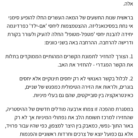
אלה.
בראשית שנות התשעים של המאה העשרים החלו להופיע סימני
אי נחת בפסיכואנליזה. ההצטמצמות ליחסי 'אם-ילד' כפרדיגמה
יחידה להבנת יחסי 'מטפל-מטופל' החלה להעיק ולעורר בקורת
ודרישה להרחבה. ההרחבה באה בשני כוונים:
1. הצורך להחזיר לתמונת הקשרים המהותיים הממוקדים בתלות
את הקשר המגדרי - להחזיר את האב.
2. לכלול בקשר האנושי לא רק יחסים תינוקיים אלא יחסים
בוגרים, ולראות את הזירה הטיפולית כמפגש של שניים,
כאינטראקציה בין סובייקטים, שהם גם בעלי מיניות.
במסגרת מהפכה זו צמחו ארבעה מודלים חדשים של ההיסטריה,
שהחזירו למרכז תשומת הלב את נפתולי המיניות אך לא רק
באור התוך-נפשי, כמאבק בין היצר למצפון, כפי שהיו עבור פרויד,
אלא גם כפועל יוצא של צרכים וחרדות ראשוניים והפנמות