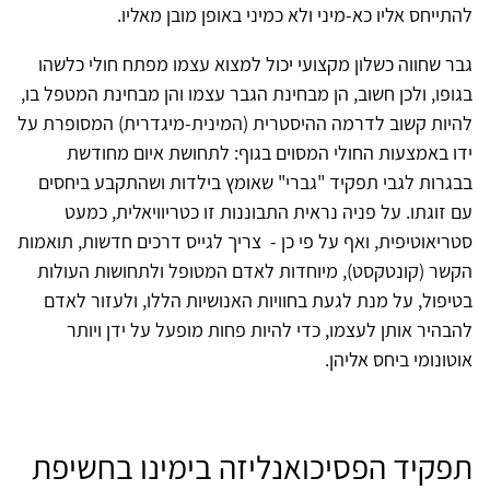
להתייחס אליו כא-מיני ולא כמיני באופן מובן מאליו.
גבר שחווה כשלון מקצועי יכול למצוא עצמו מפתח חולי כלשהו
בגופו, ולכן חשוב, הן מבחינת הגבר עצמו והן מבחינת המטפל בו,
להיות קשוב לדרמה ההיסטרית (המינית-מיגדרית) המסופרת על
ידו באמצעות החולי המסוים בגוף: לתחושת איום מחודשת
בבגרות לגבי תפקיד "גברי" שאומץ בילדות ושהתקבע ביחסים
עם זוגתו. על פניה נראית התבוננות זו כטריוויאלית, כמעט
סטריאוטיפית, ואף על פי כן - צריך לגייס דרכים חדשות, תואמות
הקשר (קונטקסט), מיוחדות לאדם המטופל ולתחושות העולות
בטיפול, על מנת לגעת בחוויות האנושיות הללו, ולעזור לאדם
להבהיר אותן לעצמו, כדי להיות פחות מופעל על ידן ויותר
אוטונומי ביחס אליהן.
תפקיד הפסיכואנליזה בימינו בחשיפת