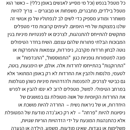
כל מטפל בנפש (וכל מי מסייע לאנשים באופן כללי) – כאשר הוא
מטפל בילדים, מתבגרים, משפחות או מבוגרים – צריך להיות
משוחרר ומודע מספיק כדי לשים לב לנפתוליו של פן אנושי זה
שלנו במצוקות של חיי היומיום. לעיתים קרובות מדי מטפלים
מתקשים להתייחס להתנהגות, לצרכים או לפנטזיות מיניות בגין
המבוכות הבלתי פתורות שלהם עצמם. השיח בחדר הטיפולים
נוטה לבחון חרדות מקרבה, ניפרדות, עצמאות והתפרקות או
פונה למטפורות גופניות כגון "התמוססות", "התנדפות" או
"התרוקנות" בהתייחסו לחרדות אלה. אולם, יש הימנעות, בוטה,
לטעמי, מלנסות ולהבין את החרדות לא רק באופן המתואר אלא
גם כביטוי לצרכים, להפנמות ולהזדהויות מיניות כשהן מגולמות
במרחב הטיפולי. למשל, מטפלים לרוב לא ינסו להבין או לפרש
את החרדות הקיומיות של אשה מטופלת גם במושגים של
היחדרות, או של ניראות נשית – החרדה להיות מושכת או
ניסיונות להיות "פרחה" – לא רק כאג'נדה מודעת של המטופלת
אלא כהתנהגות המונעת על ידי הזדהויות הוריות שגויות,
משלימות או נוגדות, שאינן מודעות. משמע, הילדה או הנערה