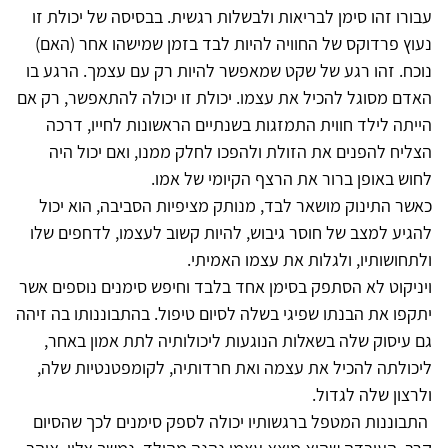
עבורו זהו סימן לבריאות ולבשלות רגשית. בבסיסה של יכולת זו
נעוץ פרדוקס של החוויה להיות לבד בזמן שמישהו אחר (האם)
נוכח. זהו רגע של שקט שמאפשר להיות רק עם עצמך. הרגע בו
האדם מסוגל להכיל את עצמו. יכולת זו יכולה להתאפשר, רק אם
הייתה לילד חווית התמזגות בשנתיים הראשונות לחייו, דרכה
הצליח להפנים את הזולת ולהפכו לחלק ממנו, ואם יכול היה
לחוש באופן ברור את הרצף הקיומי של אמו.
כאשר התינוק מושאר לבד, מנותק מציפיות הסביבה, הוא יכול
להגיע למצב של חוסר גיבוש, להיות קשוב לעצמו, לדחפים שלו
ולתחושותיו, ולגלות את עצמו האמיתי.
ויניקוט לא הסתפק בסימן אחד בלבד וחיפש סימנים נוספים אשר
יתקפו את הבנתו שפיגי בשלה לסיום טיפול. בהתבוננותו בה זיהה
גם עיסוק שלה בשאלות הנוגעות ליכולותיה לתת אמון באחר,
ליכולתה להכיל את עצמה ואת חרדותיה, לקומפטנטיות שלה,
ולרצון שלה לגדול.
התבוננות המטפל ברגשותיו יכולה לספק סימנים לכך שהסיום