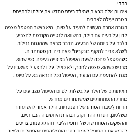
הדדי.
איכויות אלה מראות שהילד ביסס מחדש את יכולתו להתייחס
בצורה יעילה לאחרים.
תגובה אחרת העשויה להעיד על סיום, היא כאשר המטפל מצפה
לדון על בעיה עם הילד, בהשוואה לנטייה הקודמת להצביע
בלבד על קיומה של הבעיה. הדבר מראה שההגנות נזילות
ו"שלא צריך לתקוף בונקרים" מאחוריהן הן מסתתרות.
כשהמטפל מחכה לשעת הטיפול בציפייה נעימה, כפי שהוא
מרגיש כשהוא מצפה לחבר, ולא כאילו עליו להפעיל משאביו על
מנת להתעמת עם הבעיה, הטיפול ככל הנראה בא על סיומו.
האיתותים של הילד על בשלותו לסיום הטיפול מצביעים על
כוחות התפתחותיים שמשתחררים מחדש.
הודות לָעיבוד המודע של הפנטזיות, הילד אמור להשתחרר
משלטונן. הסרת ההדחקה, הבהרת היחסים ההעברתיים,
וההשקעה המחודשת של דחפי הליבידו והתוקפנות, צריכים
להביא את המטופל לעמוד בפני קונפליקטים אקטואליים וליצור