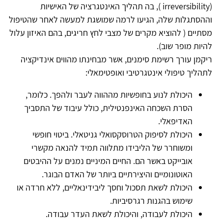
(irreversibility ), בה תהליך האינטגרציה של האישיות
וההסתגלות שלה, הגיעו לרמה שמושגת למעשה לאחר שהטיפול
מסתיים ( להוציא מקרים של מצבי לחץ חריגים, בהם האיזון עלול
להיות מופר שוב).
ריקמן עורך רשימת סימנים, אשר מבחינתו מהווים אינדיקציה
לתהליך טיפולי אינטגרטיבי ואופטימאלי:
היכולת לנוע בחופשיות מההווה לעבר ולהפך. כלומר,
הסרת השכחה האינפנטילית, כולל עיבוד של התסביך
האדיפאלי.
היכולת לסיפוק הטרוסקסואלי גניטאלי. ביטוי חופשי
ומשוחרר של הליבידו מתלווה תמיד להנאה מקשרי
אובייקט באשר הם. החיים המיניים נמנים על ההיבטים
האוטונומיים והיצירתיים ביותר של האדם הבוגר.
היכולת לשאת תסכול וחסך ליבידינאליים, ללא חרדה או
שימוש בהגנות רגרסיביות.
היכולת לעבודה, והיכולת לשאת העדר עבודה.