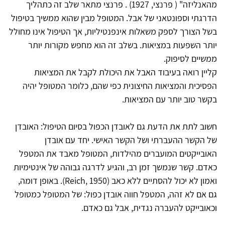
מהאנליזה" ( פרנצי, 1927) . פרנצי מתאר שלב זה כתהליך
הדרגתי וספונטאני של אבל. המטופל מבין שהוא ממשיך בטיפול
בשל הצורך לספק משאלות אינפנטיליות, אך הטיפול אינו מחולל
יותר השפעות במציאות. בשלב זה הוא מחפש מקורות יותר
ממשיים לסיפוק.
קליין רואה בעיבוד האבל את היכולת לקבל את המציאות
הפסיכית והמציאות החיצונית כפי שהם, כלומר המטופל יהיה
בקשר טוב יותר עם המציאות.
חשוב לתת את הדעת גם לאובדן הכפול בסיום הטיפול: האובדן
של הקשר ההעברתי ושל הקשר האישי. יחד עם אובדן
האובייקטים המועברים מהילדות, המטופל מאבד את המטפל
כאדם. קשר שנמשך זמן רב, והגיע לדרגה גבוהה של אינטימיות
ואמון לא יכול להסתיים ללא כאב (Reich, 1950). באופן דומה,
גם אם לא זהה, המטפל חווה אובדן כפול: של המטופל כמטופל
וכאובייקט להעברה נגדית, אבל גם כאדם.