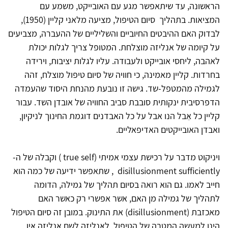
הראשונה, עד שיתאפשר מגע עם האובייקט, משמע עם
המציאות. בתהליך סיום הטיפול, מציעה מלאני קליין (1950),
לבדוק האם ההיבטים החיוביים והשליליים של ההעברה, מצביעים
על קיומה של אנליזה מוצלחת. המטופל צריך לגלות יכולת
לאהבה, ליחסי אובייקט ולעבודה. עליו לגלות יציבות, וירידה
בחרדות. קליין מאמינה, כי חוויה של סיום טיפול מוצלח, זהה
לגמילה מהמטפל-שד. גישה זו נובעת מהנחת היסוד שהעמדה
הדפרסיבית ינקותית סובבת סביב החוויה של אובדן השד. עבור
קליין כל אֵבל הנו אבל על כל האבדנים דוגמת החינוך לניקיון,
ואבדן האובייקטים האדיפאליים.
ויניקוט מדבר על רכישת עצמי אמיתי (true self ) וקבלה של ה-
disillusionment sufficiently , שתאפשר ידיעה של כמה הוא
חייב לאמו. גם הוא רואה בסיום תהליך של גמילה, הדומה
לתהליך של גמילה מן האם, אשר אפשרי רק כאשר האם
מאכזבת (disillusionment) את התינוק. במובן זה סיום הטיפול
הינו למעשה המטרה של הטיפול. לְאנליזה לשם אנליזה אין