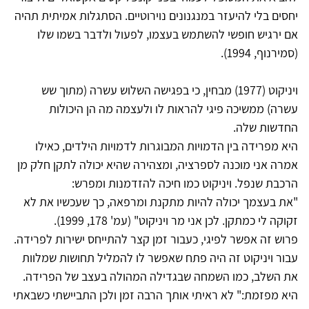
יחסים בלי להיעזר במנגנונים נוירוטיים. הסתגלות אמיתית תהיה
אם ירגיש חופשי להשתמש בעצמו, לפעול ולדבר בשמו שלו
(סמירנוף, 1994).
ויניקוט (1977) מבחין, כי בפגישה השלוש עשרה (מתוך שש
עשרה) ממשיכה פיגי להראות לו ולעצמה מה הן היכולות
החדשות שלה.
היא מפרידה בין הדמויות המבוגרות לדמויות הילדים, כאילו
אמרה אני מוכנה לספרציה, ומצהירה שהיא יכולה לתקן חלק מן
הרכבת שנפל. ויניקוט כמו חיכה להזדמנות ומפרש:
"את בעצמך יכולה להיות מתקנת ומרפאה, כך שעכשיו את לא
זקוקה לי כמתקן. לכן אני מר ויניקוט" (עמ' 178, 1999).
פרוש זה אפשר לפיגי, כעבור זמן קצר להתייחס ישירות לפרידה.
עבור ויניקוט זה היה פתח שאפשר לו להמליל תחושות שמלוות
את השלב, כמו השמחה שבגדילה המהולה בעצב של הפרידה.
היא מפזמת:" לא ראיתי אותך הרבה זמן ולכן התביישתי כשבאתי