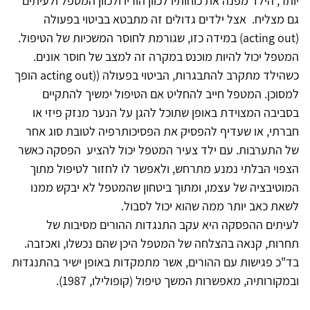
יותר, הילד מפנה את כוחותיו לכוון הוריו ולכוון המטפל ולעיתים
גם מצליח. אצל ילדים גדולים זה מתבטא בביטוי בפעולה
(acting out) במידה כזו, שגורמת לחוסר המשכיות של הטיפול.
המטפל יכול להיות מוכנס במקרה זה למצב של חוסר אונים.
כשהילד מתקרב להתבגרות, הביטוי בפעולה ((acting out הופך
למסוכן. המטפל חייב להחליט אם הטיפול ימשיך להתקיים
בסביבה המצוידת באופן שתוכל להגן על הנער מנזק פיזי או
חברתי, או שעדיף להפסיק את הפסיכותרפיה לטובת סוג אחר
של התערבות. עם ילד צעיר המטפל יכול להציע הפסקה כאשר
הצפוי הבלתי נמנע מתרחש, ולאפשר לו לחזור לטיפול מתוך
המוטיבציה של עצמו, ומתוך ביטחון שהמטפל לא יבקש ממנו
לשאת כאב יותר ממה שהוא יכול לסבול.
לעיתים ההפסקה היא עקב התנגדות ההורים מסיבות של
תחרות, קנאה בהצלחה של המטפל היכן שהם נכשלו, ואכזבה.
בד"כ פגישות עם ההורים, אשר מתמקדות באופן ישיר בהתנגדות
ובמקורותיה, מאפשרות המשך טיפול (קופולילו, 1987).