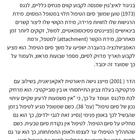
בניגוד לאיצ'גוין שמנסה לקבוע קווים מנחים כלליים, לנגס
(1973) טוען שמשך סיום הטיפול תלוי במטופל המסוים. מידת
הרגישות שלו לחוויות פרידה, מידת הקושי שלו ליצור קשרים
בינאישיים (פציינטים פסיכוסומאטיים, למשל, זקוקים ליותר זמן
מאחרים), מידת הקשר (attachment) למטפל, ורמת
האמביוולנציה בהעברה ישפיעו על משך סיום הטיפול. הוא מציע
לקבוע תאריך מדויק לסיום, מספר שבועות מראש, ולעמוד על
כך שמועד זה יכובד.
הדר ( 2001) מייצג גישה תיאורטית לאקאניאנית, בשילוב עם
פרקטיקה בעלת צביון התייחסותי או בין סובייקטיבי. הוא מרחיק
לכת מלנגס ועומד על כך, כי "אין משמעות לרעיון שקיים עיתוי
נכון של סיום טיפול" (עמ' 38). כשם שמטופל מגיע לטיפול בזמן
שהבשיל לכך באופן פנימי (נסייג זאת לגבי ילדים), כך הוא גם
מחליט על סיום הטיפול. לטיפול אין נקודת סיום טבעית. כשם
שהתהליך הטיפולי ער לעצמו ולאופן התפתחותו, כך הוא ער גם