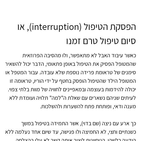
הפסקת הטיפול (interruption), או
סיום טיפול טרם זמנו
כאשר עיבוד האבל לא מתאפשר, ולוּ מהסיבה הפרוזאית
שהמטופל הפסיק את הטיפול באופן פתאומי, הדבר יכול להשאיר
סימנים של טראומת פרידה נוספת שלא עובדה. עבור המטפל או
המטופל הילד שהטיפול הופסק בחטף על ידי הוריו, טראומה זו
יכולה להידמות בעוצמה ובמאפיינים לחוויה של מוות בלתי צפוי.
לעיתים שניהם נשארים עם שאלת ה"למה" תלויה ועומדת ללא
מענה ודאי, ופותחת פתח להשערות ולהשלכות.
כך ארע עם ניצה (שם בדוי), אשר התמידה בטיפול במשך
כשנתיים וחצי, לא החמיצה ולו פגישה, עד שיום אחד נעלמה ללא
הודעה כלשהי. הניסיונות ליצור איתה קשר לא עלו בהצלחה,