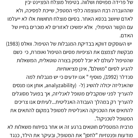
של פרידה מפויסת ושלווה. בטיפול מוצלח הפציינט יבין
שההעברה רבת העוצמה כלפי המטפל, שייכת לפסיכה, ולא
לאדם שיושב בכסא האחר. בסיום מוצלח תחושות אלו לא ייעלמו
עם הקשר הטיפולי, אלא ימשיכו לאזורים לא מוכרים בחייו של
האדם.
יש העוסקים דווקא בבדיקת המגבלות של הטיפול. וואלס (1983)
מבקשת לצמצם את הציפיות מסיום הטיפול ואומרת, כי כשם
שהטיפול לעולם לא יוכל לספק בצורה טוטאלית, המשאלות
להגיע לסיום "מושלם", אינן מציאותיות.
סנדלר (1992), מוסיף " אנו יודעים כי יש מגבלות למה
שהאנליזה יכולה להשיג (ל- (analyzability, אותן אנו מנסים
להעריך לפני שמקבלים מטופל לאנליזה, אך בפועל מסוגלים
להעריך רק במהלך העבודה האנליטית...לעיתים אנו צריכים
להתאים את הטכניקה האנליטית למטופל במקום להתאים את
המטופל לטכניקה".
מרבית המטפלים חוטאים ברגע זה או אחר בפיתוח משאלות לא
מודעות ופנטזיות "לחסן" את המטופל, ובעיקר את הילד, כנגד