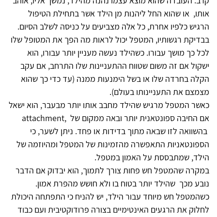
קרב. העובדה שהוא מוצא עצמו נהנה מהילד, נמשך אליו, אוהב
אותו, או שהוא החל ליהנות מן הילד אשר בתחילת הטיפול
הרגיש כלפיו אחרת, כל אלה מצביעים על כניסה לשלב הסיום.
בבדיקת רגשותיו, המטפל יכול לראות מה הפך את המטופל שלו
לכל כך מושך עבורו. כשהילד נעשה מעניין יותר עבורו, הוא
ישקול אם זה משום שטווח ההתעניינות שלו התרחב, אם עקב
הקלה בחרדה שלו או בשל הימנעות ממנה (עד כדי כך שהוא
מצמצם את התעניינותו בעולם).
כאשר המטפל מרגיש שהילד מחבב אותו יותר מבעבר, הוא ישאל
אם החיבה ספונטאנית יותר ובאה ממקום של ,attachment
בהשוואה לזו שבאה מתוך בדידות או פחד. ניתן לשער, כי
הספונטאניות התאפשרה מהזמינות של המטפל ומהיוזמה של
הילד, שמתבססת על האמון במטפל.
במקרה שהמטפל חש פחות צורך לתמוך, הוא יבדוק אם הדבר
נובע מכך שהילד יותר בטוח בו ולא חושש מהפרת אמון.
כשהמטפל חש מיוחד עבור הילד, יש להניח כי התפתחה היכולת
לחלוק את הרגעים האינטימיים בצורה פרודוקטיבית ועם כבוד