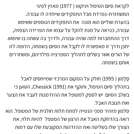
לקראת סיום הטיפול ויניקוט ( 1977) מאזין לפיגי
המשחזרת-נפרדת מכל התפקידים שייחדה לו עבורה.
בהערת שוליים הוא מונה את התפקידים הנוספים ששימש
עבורה, כנראה על מנת להקל על עצמו את הפרידה הצפויה,
דרך ההתחברות למה שהיה עבורה, ולדרך בה עשתה בו שימוש.
יתכן ודרך זו מאפשרת לו לקבל את הסיום בשמחה, הדומה לזו
של הורים אשר בשלים לתהליך הספרציה מילדיהם, ומשחררים
אותם בשמחה.
סָלָמון ( 1995) חולק על המקום המרכזי שמייחסים לאבל
בתהליך סיום הטיפול, ותוקף את Chessick (1991), הטוען כי
בשלב הסיום יש לספק למטופל את ההזדמנות לעבד את הצער
ואת תגובת האבל.
סלמון מזהיר מפני הנטייה לפתח תלות חולנית של המטופל. הוא
רואה בהדחקת האבל את הרצון של המטפל להיות תלוי, את
הצורך שלו בשליטה ואת ההזדהות המקובעת שלו עם דמות