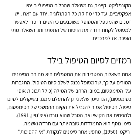
הקונפליקט. קיימת גם משאלה שהכלים הטיפוליים יהיו
אפקטיביים, עד כדי מחיקת כל הפתולוגיה. יחד עם זאת , יש
זמנים שהמטפל והמטופל משוכנעים כי השיגו די כדי לאפשר
למטופל לקחת חזרה את הויסות של התפתחותו. השאלה מתי
הופכת אז למרכזית.
רמזים לסיום הטיפול בילד
אחת השאלות המטרידות את המטפלים היא מה הם הסימנים
המורים על כך, שהמטופל נכנס לשלב סיום הטיפול. התגברות
על הסימפטום, במובן הרחב של המילה (כולל תכונות אופי
כסימפטום), הנו סימן שלא ניתן להתעלם ממנו, בשיקולים לסיום
טיפול. הטיפול אמור להגביל את הקיום ההמשכי של הסימפטום,
ולהפחית את הקושי ואת הסבל שהוא גורם (איצ'גויין, 1991).
סימן נוסף הוא התמודדות טובה יותר עם חרדה ואשמה.
ריקמן (1950), מחפש אחר סימנים לנקודת "אי ההפיכות''