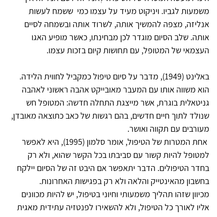
משמעות לגביו. ויניקוט מעיד על עצמו כמי ששמח לעשות
אנליזה, מצפה להמשיך אותה, לשרוד אותה ובשמחה לסיים
אותה. שלב הסיום מוגדר לכן מבחינתו, כאשר מופיע האגו
העצמאי של המטופל, עם תחושות קיום בזכות עצמו.
באלינט (1949), מדבר על סיום טיפול כמקביל לחווית הלידה.
הוא משווה אותו עם המעבר מאובייקט אהבה ראשוני לאהבה
גניטאלית בוגרת, אשר מייצגת התחלה חדשה: המטופל חש
שנולד לתוך חיים חדשים, בהם רגשות של כאב כתוצאה מאובדן,
מעורבים עם תקווה ואושר.
אחת המטרות של הטיפול, אומר סלמון (1995), היא לאפשר
למטופל להיות קשור עם סביבתו בכל הקשר שהוא, ולא רק
בחדר הטיפולים. הדבר יתאפשר אם היבט זה של הסיום יילקח
בחשבון מהאינטייק והלאה ולא רק בפגישות האחרונות.
מכיוון שזהו תהליך משמעותי וחיוני בטיפול, יש להיות מכוונים
אליו לאורך כל הטיפול, ולא להשאירו לפנטזיה עתידית מאגית