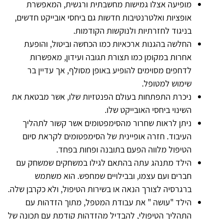
מופיעה אצלו גמישות מחשבתית ורגשית, המאפשרת
אופציות ואלטרנטיבות חדשות גם ביחסי אובייקט חדשים,
בניגוד לחזרתיות ולנוקשות הקודמות.
החלשה בהגנות ארכאיות כמו הכחשה וביטול, והופעת
אחרות במקומן כמו תצורת תגובה ועידון, מאפשרות
לדחפים מסוימים להופיע באופן מסולף, אך עדיין בר
שימוש למטופל.
ניכרת התפתחות בעולם הפנטזיות שלו, אשר מבטאת את
השינוי ביחסי האובייקט שלו.
ניתן לראות שחרור מהסימפטומים אשר קשור לתהליך
העיבוד. חזרה אופיינית של הסימפטומים לקראת סיום
הטיפול מלווה הפעם בתובנה ופחות בפחד.
הילד מתנהג עתה בהתאם לגילו במשחקים שמשחק עם
חברים ועם עצמו, ובבילויים שמחפש. הוא משתמש
ברגרסיה לצורך הנאה או בשירות הטיפול, ולא כקרבן שלה.
הילד "עושה " את עבודת המטפל, מתוך הזדהות עם
התהליך הטיפולי, להבדיל מהזדהות קודמת עם תכונה של