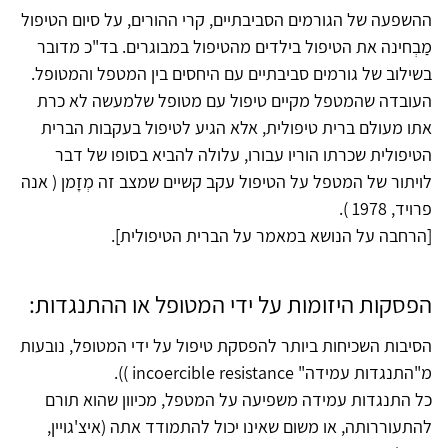
ההשפעה של הגורמים הסביבתיים, קרי ההורים, על סיום הטיפול
מַבְחינה את הטיפול בילדים מהטיפול במבוגרים. בד"כ מדובר
בשילוב של גורמים סביבתיים עם היחסים בין המטפל והמטופל.
העובדה שהמטפל מקיים טיפול עם מטופל שלמעשה לא כרת
אתו מעולם ברית טיפולית, אלא הגיע לטיפול בעקבות הברית
הטיפולית שכרתו הוריו עבורו, עלולה להביא בסופו של דבר
לויתור של המטפל על הטיפול עקב קשיים שמצב זה מְזָמן ( אנה
פרויד, 1978 ).
[הרחבה על הנושא במאמר על הברית הטיפולית].
הפסקות היזומות על ידי המטופל או ההתנגדות:
הסיבות השכיחות ביותר להפסקת טיפול על ידי המטופל, נובעות
מ"התנגדות עמידה" incoercible resistance )).
כל התנגדות עמידה משפיעה על המטפל, מכיוון שהוא תורם
להתעוררותה, או משום שאינו יכול להתמודד אתה (איצ'גויין,