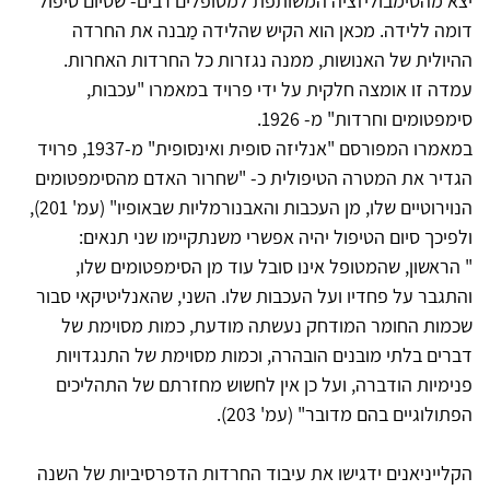
יצא מהסימבוליזציה המשותפת למטופלים רבים- שסיום טיפול
דומה ללידה. מכאן הוא הקיש שהלידה מַבנה את החרדה
ההיולית של האנושות, ממנה נגזרות כל החרדות האחרות.
עמדה זו אומצה חלקית על ידי פרויד במאמרו "עכבות,
סימפטומים וחרדות" מ- 1926.
במאמרו המפורסם "אנליזה סופית ואינסופית" מ-1937, פרויד
הגדיר את המטרה הטיפולית כ- "שחרור האדם מהסימפטומים
הנוירוטיים שלו, מן העכבות והאבנורמליות שבאופיו" (עמ' 201),
ולפיכך סיום הטיפול יהיה אפשרי משנתקיימו שני תנאים:
" הראשון, שהמטופל אינו סובל עוד מן הסימפטומים שלו,
והתגבר על פחדיו ועל העכבות שלו. השני, שהאנליטיקאי סבור
שכמות החומר המודחק נעשתה מודעת, כמות מסוימת של
דברים בלתי מובנים הובהרה, וכמות מסוימת של התנגדויות
פנימיות הודברה, ועל כן אין לחשוש מחזרתם של התהליכים
הפתולוגיים בהם מדובר" (עמ' 203).
הקלייניאנים ידגישו את עיבוד החרדות הדפרסיביות של השנה