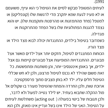
1991).
לעיתים המטופל מבקש לסיים את הטיפול כי הוא עייף, משועמם
או לא מעיז לגעת שמא יתקרב מדי לרגשות שלו (קונפליקט) או
למטפל (פחד מהתמזגות או מהרסנות ותוקפנות שלו). יש והוא
נצמד להגנות הפתולוגיות שלו בשל הפחד מהתרוקנות או
מגדילה.
כשמדובר בטיפול בילדים, ההתנגדות יכולה לבוא מצד הילד או
מצד הוריו.
הכוחות המתנגדים לטיפול, חזקים יותר אצל ילדים מאשר אצל
מבוגרים. ההתנגדויות המופיעות אצל מבוגרים קיימות גם אצל
ילדים, אך באופן אינטנסיבי יותר, והן משתנות ומתפשטות. כל
זאת משום שהילד לא נכנס לטיפול מרצונו, ולכן לא חש שכללי
הטיפול חלים עליו. ילד לא בוחן מצבים מתוך פרספקטיבה
ארוכת טווח, ולכן החרדה והמתח שהטיפול מעורר בו שקולים אל
מול ההקלה שתבוא בעתיד. יש לילד נטייה לפעול ולא לדבר,
ולכן תגובות של ביטוי בפעולה ( acting out) משתלטות לעיתים
על הטיפול. האני של הילד אינו בשל ועדיין אינו מאוזן, ולכן הוא