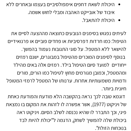
היכולת לשאת דחפים אימפולסיביים בעצמו ובאחרים ללא
איבוד של אובייקט האהבה ומבלי לחוש אשמה.
היכולת להתאבל.
לעיתים נפגוש בסימנים הנובעים כתוצאה מההצעה לסיים את
הטיפול: כמו חרדות דפרסיביות או פחדים פוביים או פרנואידיים
להישאר ללא המטפל. על סוגי התגובות נעמוד בהמשך.
בנוסף לסימנים המוכרים מהטיפול במבוגרים, ישנם רמזים
ייחודיים למועד סיום הטיפול בילד. רמזים אלה באים מהילד
ומהמטפל, וכמובן מגורמים מחוץ לטיפול כמו הורים, מורים
ודמויות משמעותיות אחרות. ערנותו של המטפל לרמזי המטופל
חיונית ביותר.
דוגמא טובה לכך נראה בהקשבה הלא מודעת והמודעת כאחת
של ויניקוט (1977), אשר אִפשרה לו לזהות את המקום בו נמצאת
פיגי, וכך התברר לו שהיא נכנסה לשלב הסיום. ויניקוט ראה
ביכולת שלה להמשיך לשחק, הדגמה ל"יכולת להיות לבד
בנוכחות הזולת".