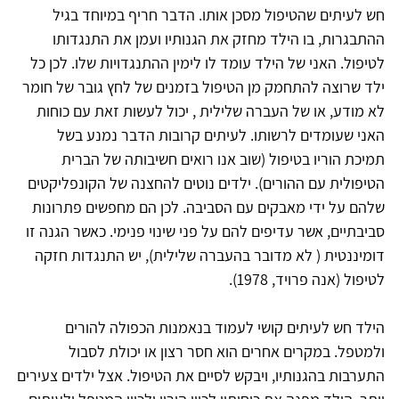
חש לעיתים שהטיפול מסכן אותו. הדבר חריף במיוחד בגיל
ההתבגרות, בו הילד מחזק את הגנותיו ועמן את התנגדותו
לטיפול. האני של הילד עומד לו לימין ההתנגדויות שלו. לכן כל
ילד שרוצה להתחמק מן הטיפול בזמנים של לחץ גובר של חומר
לא מודע, או של העברה שלילית , יכול לעשות זאת עם כוחות
האני שעומדים לרשותו. לעיתים קרובות הדבר נמנע בשל
תמיכת הוריו בטיפול (שוב אנו רואים חשיבותה של הברית
הטיפולית עם ההורים). ילדים נוטים להחצנה של הקונפליקטים
שלהם על ידי מאבקים עם הסביבה. לכן הם מחפשים פתרונות
סביבתיים, אשר עדיפים להם על פני שינוי פנימי. כאשר הגנה זו
דומיננטית ( לא מדובר בהעברה שלילית), יש התנגדות חזקה
לטיפול (אנה פרויד, 1978).
הילד חש לעיתים קושי לעמוד בנאמנות הכפולה להורים
ולמטפל. במקרים אחרים הוא חסר רצון או יכולת לסבול
התערבות בהגנותיו, ויבקש לסיים את הטיפול. אצל ילדים צעירים