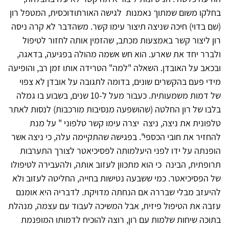
בחלקו משום שמתוך נאמנות לגישה האורתודוכסית, המטפל רון
(שם בדוי) חיכה שניצה תיצור עימו קשר. משהדבר לא קרה ניסה
רון ליצור קשר באמצעות מכתב, שהזמין אותה לחזור לטיפול
ולברר יחד את שארע. הוא חש אשמה מהולה בפגיעה, בדאגה,
ובכאב על האובדן. השאלה "למה" הטרידה אותו זמן רב, והופיעה
מידי פעם בהקשרים שונים, בדומה לתגובה על אובדן לא צפוי
של דמות משמעותית. כעבור מעל ל-10 שנים, בשבוע בו גמלה
בלבו של רון החלטה (שהושפעה מנסיבות מורכבות) לנסות לאתר
טלפונית את ניצה, ניצה יצרה עימו קשר טלפוני " על מנת
להחזיר את חובי הכספי". בפגישה שהתקיימה עלה, כי ניצה אשר
הופנתה על ידו לפני היעלמותה לפסיכיאטר לצורך התערבות
תרופתית, הבינה כי הוא מתכוון לעזוב אותה, ולהעבירה לטיפולו
של הפסיכיאטר. כמי ששבעה נטישות בחייה, החליטה לעזוב ולא
להיעזב מבלי שבררה אם הנחתה מדויקת. לדבריה היא אומנם
עזבה את הטיפול פיזית, אבל המשיכה לעבוד עם עצמה, מנהלת
בתוכה שיחות שלמות עם רון, רוצה להוכיח לדמותו המופנמת