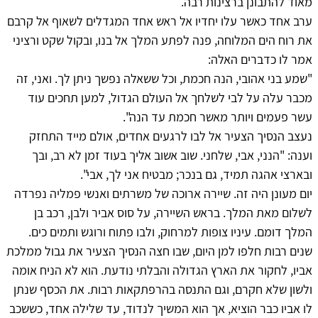
מאוד להתבונן ברצינות רבה.
ערב אחד כאשר עלו יחדיו אל ראש אחד המגדלים לשאוף אל קרבם
את רוח הים המלוחה, פנה לפתע המלך אל בנו, ובקול שקט ורציני
אמר לו כדברים האלה:
"שמע בני אהובי, הנה חכמת, וכל ששאלה נפשך ניתן לך. ואני, זה
מכבר עלה על לבי לשלחך אל העולם הגדול, למען תחכים עוד
עשר פעמים ויותר מאשר חכמת עד הנה".
נעצב הנסיך הצעיר אל לבו לרגעים אחדים, אולם מייד התחזק
וענה: "הנני, אבי, שלחני. שוב אשוב אליך בעוד זמן לא רב, ובך
ובארצי אהגה תמיד, גם בנכר; מבטיח אני לך, אבי".
יום מעונן היה זה. שיירה ארוכה של משרתים ואנשי פמליה נפרדה
לשלום מאת המלך. בראש השיירה, על סוס אביר ולבן, רכב בן
המלך דומם. עיניו צופות למרחוק, ולבו פתוח ורוגש ותמים כים.
שנים רבות חלפו למן היום, שבו חצה הנסיך הצעיר את גבול ממלכת
אביו, לחקור את הארץ הגדולה והבלתי נודעת. הוא לא הניח אומה
ולשון שלא חקרם, וגם התנסה בהרפתקאות רבות. את הכסף שנתן
לו אביו כבר הוציא, אך הוא המשיך לנדוד, עד שלילה אחד, כששכב