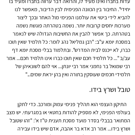
עדות בחברו ואינו מעיד לו, והרואה דבר ערווה בחברו ומעיד בו
יחידי". החיבור בין הכוונה הפנימית לבין הדיבור, מאפשר לנו
להביא לידי ביטוי את עולמנו הפנימי מול האחר ובכך ליצור
מערכות יחסים קרובות יותר. נשמה בטהרתה פוגשת נשמה
בטהרתה. כך אפשר להבין את החשיבות הגדולה שיש לנאמר
במסכת יומא ע"ב: "רבן גמליאל נהג לומר: כל תלמיד שאין תוכו
כברו, לא ייכנס לבית המדרש". ובתלמוד בבלי מסכת יומא דף
עב/ב "... כל תלמיד חכם שאין תוכו כברו אינו תלמיד חכם... אמר
רבי שמואל בר נחמני אמר רבי יונתן... אוי להם לשונאיהן של
תלמידי חכמים שעוסקין בתורה ואין בהן יראת שמים..."
טובל ושרץ בידו.
התיקון העצמי הוא תהליך פנימי עמוק ומורכב. כדי לתקן
בעולמי הפנימי, לא מספיק להודות בחטאי או במגרעתי. יש מצב
המתואר בבבלי בסדר מועד מסכת תענית ט"ז א': "זהו שטובל
ושרץ בידו... אמר רב אדא בר אהבה, אדם שיש בידו עבירה