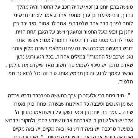
מעשה ברבן יוחנן בן זכאי שהיה רוכב על החמור והיה מהלך
בדרך, ורבי אלעזר בן ערך מחמר אחריו. אמר לו: רבי תרשיני
לומר לפניך דבר אחד שלמדתני. אמר לו: אמור. מיד ירד רבן
יוחנן בן זכאי מעל החמור ונתעטף וישב על האבן תחת הזית.
אמר לו: רבי מפני מה ירדת מעל החמור? אמר: אפשר אתה
דורש במעשה מרכבה ושכינה עמנו ומלאכי השרת מלוין אותנו
ואני ארכב על החמור?" במילים אחרות. בכל רגע ורגע נתון
שאדם מדבר יש סיכוי לשמוע סוד חשוב מאד שיקדם את עולמך.
הכשר עצמך לרגע זה פן תחמיץ אותו. סוד זה יכול לבוא גם מפי
תלמיד.
"...מיד פתח רבי אלעזר בן ערך במעשה המרכבה ודרש וירדה
אש מן השמים וסיבבה כל האילנות שבשדה. פתחו כולן ואמרו
שירה... עמד רבן יוחנן בן זכאי ונשקו על ראשו ואמר: ברוך ה'
אלהי ישראל שנתן בן לאברהם אבינו שיודע להבין ולחקור ולדרוש
במעשה מרכבה. יש נאה דורש ואין נאה מקיים, יש נאה מקיים
ואין נאה דורש. אתה נאה דורש ונאה מקיים... " ואכן זכה רבי