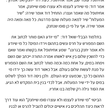
אמר דוד: מי שיודע לעצמו ולא עוצרו סופו שייחנק. אמר
אחיתופל מה שאמר ועצרו. התחיל דוד אומר שירה: "שיר
המעלות" שיר למאה מעלות שהם מדרגות. כל מאה ומאה היה
אומר שירה. אף על פי כן סופו שנחנק.
בתלמוד הבבלי שואל דוד: "מי יודע האם מותר לכתוב את
השם המפורש על חרס ונשים בתהום וירדו המים? כל מי שיודע
ולא אומר יחנק בגרונו." שמע אחיתופל את בקשתו ואמר שאם
כדי להשכין שלום בין איש לאשתו אמרה התורה ייכתב שם השם
וימחה במים, על אחת כמה וכמה מותר לכתוב את השם המפורש
על מנת לעשות שלום בעולם. אבל כאשר דוד עשה כך ירדו מי
התהום כל כך, שכמעט יבש העולם. ולכן ניסה דוד המלך לשלוט
במים על ידי שיר המעלות. אבל לכדי בנין בית המקדש לא הגיע.
את הסוד גילה רק שלמה בנו אחריו.
הביטוי "מי שיודע לעצמו ולא עוצרו סופו שייחנק" הוא עוד דרך
לראות כיצד תהליכים בין אישיים יכולים להוביל להרס או לבנין