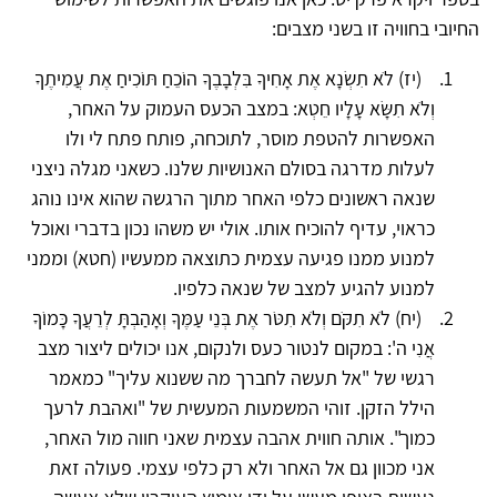
החיובי בחוויה זו בשני מצבים:
(יז) לֹא תִשְׂנָא אֶת אָחִיךָ בִּלְבָבֶךָ הוֹכֵחַ תּוֹכִיחַ אֶת עֲמִיתֶךָ
וְלֹא תִשָּׂא עָלָיו חֵטְא: במצב הכעס העמוק על האחר,
האפשרות להטפת מוסר, לתוכחה, פותח פתח לי ולו
לעלות מדרגה בסולם האנושיות שלנו. כשאני מגלה ניצני
שנאה ראשונים כלפי האחר מתוך הרגשה שהוא אינו נוהג
כראוי, עדיף להוכיח אותו. אולי יש משהו נכון בדברי ואוכל
למנוע ממנו פגיעה עצמית כתוצאה ממעשיו (חטא) וממני
למנוע להגיע למצב של שנאה כלפיו.
(יח) לֹא תִקֹּם וְלֹא תִטֹּר אֶת בְּנֵי עַמֶּךָ וְאָהַבְתָּ לְרֵעֲךָ כָּמוֹךָ
אֲנִי ה': במקום לנטור כעס ולנקום, אנו יכולים ליצור מצב
רגשי של "אל תעשה לחברך מה ששנוא עליך" כמאמר
הילל הזקן. זוהי המשמעות המעשית של "ואהבת לרעך
כמוך". אותה חווית אהבה עצמית שאני חווה מול האחר,
אני מכוון גם אל האחר ולא רק כלפי עצמי. פעולה זאת