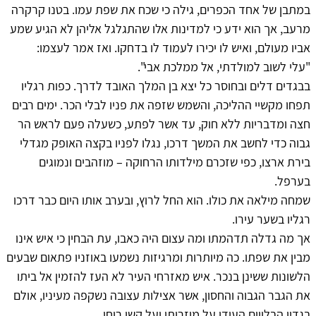
במתבן של אחד הכפרים, גילה כי שכח את שפת עמו. בטנו קרקרה
מרעב, אך הוא ידע כי למדינות אלו שהתגלגל אליהן לא הגיע שמע
אביו מעולם, ואיש לו יכירו לעמוד לו בדחקו. ואז אמר לעצמו:
"עלי לשוב למולדתי, אל ממלכת אבי".
בבגדים דלים ובחוסר כל יצא בן המלך האובד לדרך. כפות רגליו
תפחו מקשיי ההליכה, והשמש שזפה את פניו לבלי הכר. ימים רבים
חצה ומדבריות ללא חוק, עד אשר לפתע, כשעלה פעם לראש הר
גבוה כדי לחשב את המשך דרכו, נגלו לפניו בקצה האופק מגדלי
בירת ארצו, כפי שזכרם מילדותו הרחוקה – מוזהבים ונמוגים
בערפל.
שמחה מילאה את כולו. הוא החל לרוץ, ובערב אותו היום כבר דרכו
רגליו בשער עירו.
אך מה גדלה תדהמתו ומה עצום היה כאבו, עת הבחין כי איש אינו
מבין את שפתו. כה מיותרות ומרגיזות נשמעו באוזניו פתאום שבעים
הלשונות ששינן בנכר. איש מאזרחי העיר לא העז להזמין אל ביתו
את הגבר הגבוה והחסון, אשר אצילות עצובה נשקפה מעיניו, אולם
בגדיו הבלויים העידו על מוזרותו ועל קשי רוחו.