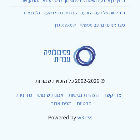
הרצף בן ארבעת האשכולות ליחסי גוף-נפש - עזרא, המרמן, שחר
התגלמות של העברה והעברה-נגדית בסוף השעה - גלן גבארד
כיצד אני מדבר עם מטופליי - תומאס אוגדן
© 2002-2026 כל הזכויות שמורות
צרו קשר
הצהרת נגישות
אמנת שימוש
מדיניות
פרטיות
מפת אתר
Powered by
w3.css