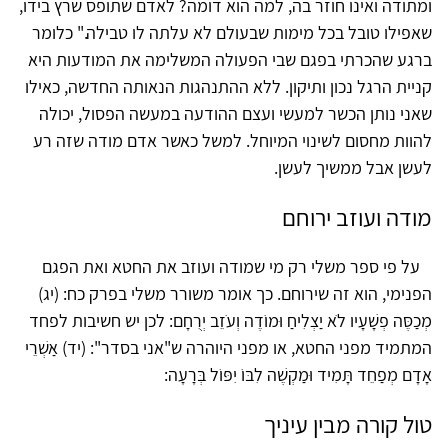
ומתודה ואינו חוזר בה, למה הוא דומה? לאדם שתופס שרץ בידו,
שאפילו טובל בכל מימות שבעולם לא עלתה לו טבילה." כלומר
ברגע שהכרתי בפגם שבי הפעולה המשלימה את המודעות היא
קניית הרגל נכון ותיקון. ללא ההתנהגות הנאותה החדשה, כאילו
שאני נותן הכשר למעשי ועצם ההודעה במעשה הפסול, יכולה
להוות מחסום לשינוי המיוחל. למשל כאשר אדם מודה שזה רע
לעשן אבל ממשיך לעשן.
מודה ועוזב ירוחם
על פי ספר משלי רק מי שמודה ועוזב את החטא ואת הפגם
הפנימי, הוא זה שירוחם. כך אומר משורר משלי בפרק כח: (יג)
מְכַסֶּה פְשָׁעָיו לֹא יַצְלִיחַ וּמוֹדֶה וְעֹזֵב יְרֻחָם: לכן יש חשיבות לפחד
המתמיד מפני החטא, או מפני היוהרה ש"אני בסדר": (יד) אַשְׁרֵי
אָדָם מְפַחֵד תָּמִיד וּמַקְשֶׁה לִבּוֹ יִפּוֹל בְּרָעָה:
טול קורה מבין עיניך