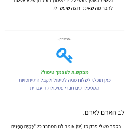
נעשית באופן מעשי על ידי אימוץ העיקרון שלא אעשה
לחבר מה שאינני רוצה שיעשו לי.
- פרסומת -
מבקש.ת לעצמך טיפול?
כאן תוכל.י לשלוח פניה לטיפול ולקבל התייחסויות
ממטפלות.ים חברי פסיכולוגיה עברית
לב האדם לאדם.
בספר משלי פרק כז (יט) אומר לנו המחבר כי: "כַּמַּיִם הַפָּנִים