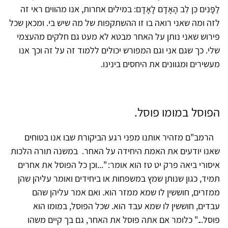
לַפָּנִים כֵּן לֵב הָאָדָם לָאָדָם: במילים אחרות, אנו מהווים ראי זה
לזה ומה שאני רואה בו זו ההשתקפות של מה שיש בי. ומכאן שכל
פירוש שאני נותן על האחר מבטא לא מעט גם חלקים מהעצמי
שלי. כך שגם אני וגם המפורש יכולים ללמוד זה על זה וכך אנו
מעשירים ומגוונים את היחסים בינינו.
הפוסל במומו פוסל.
הרמב"ם מזהיר אותנו מפני רגע הביקורת שבו אנו בטוחים
שאנו יודעים את האמת היחידה על האחר. במשנה תורה הלכות
איסורי ביאה פרק יט טז הוא אומר: "...וכן כל הפוסל את אחרים
תמיד, כגון שנותן שמץ במשפחות או ביחידים ואומר עליהן שהן
ממזרים, חוששין לו שמא ממזר הוא. ואם אמר עליהן שהם
עבדים, חוששין לו שמא עבד הוא. שכל הפוסל, במומו הוא
פוסל..." כלומר אם אתה פוסל את האחר, גם בך קיים משהו