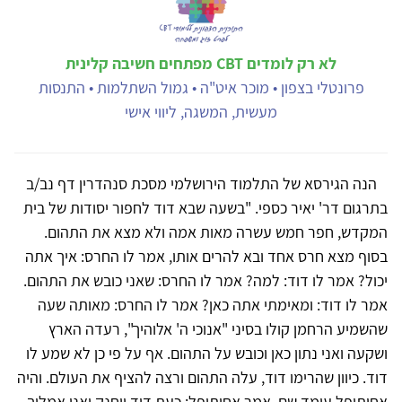
לא רק לומדים CBT מפתחים חשיבה קלינית
פרונטלי בצפון • מוכר איט"ה • גמול השתלמות • התנסות
מעשית, המשגה, ליווי אישי
הנה הגירסא של התלמוד הירושלמי מסכת סנהדרין דף נב/ב
בתרגום דר' יאיר כספי. "בשעה שבא דוד לחפור יסודות של בית
המקדש, חפר חמש עשרה מאות אמה ולא מצא את התהום.
בסוף מצא חרס אחד ובא להרים אותו, אמר לו החרס: איך אתה
יכול? אמר לו דוד: למה? אמר לו החרס: שאני כובש את התהום.
אמר לו דוד: ומאימתי אתה כאן? אמר לו החרס: מאותה שעה
שהשמיע הרחמן קולו בסיני "אנוכי ה' אלוהיך", רעדה הארץ
ושקעה ואני נתון כאן וכובש על התהום. אף על פי כן לא שמע לו
דוד. כיוון שהרימו דוד, עלה התהום ורצה להציף את העולם. והיה
אחיתופל עומד שם, אמר אחיתופל: כעת דוד ייחנק ואני אמלוך.