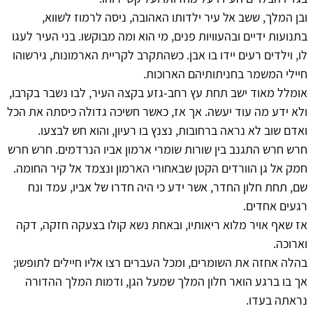
ובן המלך, ששב אל עיר ילדותו האהובה, ניסה לרמוז לשווא,
בתנועות ידיים ובהעוויות פנים, מי הוא ומה מבוקשו. בני העיר לעגו
לו, וילדים רעים יידו בו אבן. כשהתקרב לקריית הארמונות, גירשוהו
חיילי המשמר בחניתותיהם הארוכות.
אומלל מאוד ישב תחת עץ רחב-גזע בקצה העיר, לבו נשבר בקרבו,
ולא ידע מה עוד יעשה. אך אז, כאשר חשיכה גדולה כיסתה את הכל
ואדם שוב לא נראה ברחובות, נצנץ בו רעיון, והוא חש לבצעו.
חרש חרש התגנב בין שורות שומרי ארמון אביו הנרדמים. חרש חרש
חמק אל גן הוורדים הקטן שבאחורי הארמון ונצמד אל קיר החומה.
שם, תחת חלון החדר, אשר ידע כי היה חדרו של אביו, עמד ונח
רגעים אחדים.
אז שאף אויר מלוא ריאותיו, ובאחת נשא קולו בצעקה חזקה, דקה
וארוכה.
בהלה אחזה את השומרים, ומכל העברים רצו אליו חיילים לתופשו;
אך בו ברגע הואר חלון המלך שמעל הגן, ודמות המלך ההדורה
נראתה בעדו.