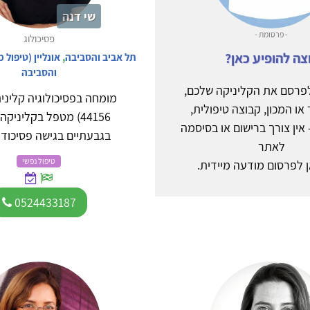
שי דנה
- פרסומת -
פסיכולוג
צה להופיע כאן?
תל אביב והסביבה
,
אונליין (טיפול 
והסביבה
לפרסם את הקליניקה שלכם,
מומחה בפסיכולוגיה קלינית
ו המכון, קבוצה טיפולית,
44156) מטפל בקליניק
 אין צורך ברישום או בסיסמה
בגבעתיים בגישה פסיכודינ
לאתר
טיפול נפשי
ן לפרסום מודעה מיידית.
0524433187