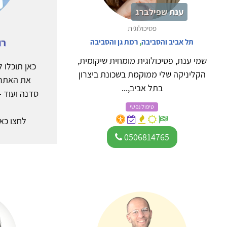
ענת שפילברג
פסיכולוגית
רו
תל אביב והסביבה
,
רמת גן והסביבה
שמי ענת, פסיכולוגית מומחית שיקומית,
כאן תוכלו 
הקליניקה שלי ממוקמת בשכונת ביצרון
את האתר א
בתל אביב,...
סדנה ועוד -
טיפול נפשי
לחצו כא
0506814765