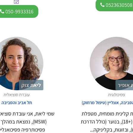
0523630508
050-9933316
 אופיר
ליאת צוק
פסיכולוגית
עובדת סוציאלית
הסביבה
,
אונליין (טיפול מרחוק)
תל אביב והסביבה
ת קלינית מומחית, מטפלת
שמי ליאת, אני עובדת סוציאל
במבוגרים (+18), בנוער (כולל הדרכת
(MSW), נמצאת במהלך 
, ובזוגות, בקליניקה...
פסיכותרפיה פסיכואנליטי