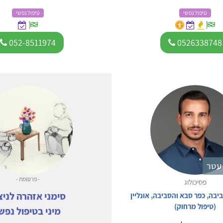
טיפול נפשי
טיפול נפשי
052-8511974
0526338748
עטר
- פרסומת -
פסיכולוג
סימני אזהרה לניצ
ביבה
,
כפר סבא והסביבה
,
אונליין
(טיפול מרחוק)
מיני בטיפול נפש