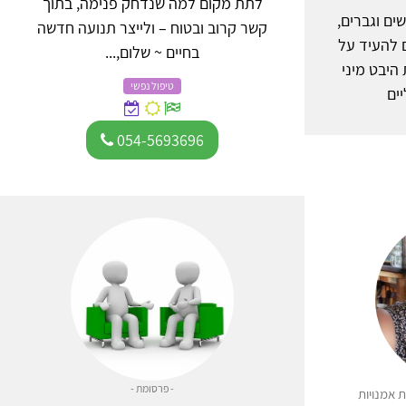
לתת מקום למה שנדחק פנימה, בתוך
ים וגברים,
קשר קרוב ובטוח – ולייצר תנועה חדשה
 להעיד על
בחיים ~ שלום,...
יבט מיני
טיפול נפשי
ים
054-5693696
- פרסומת -