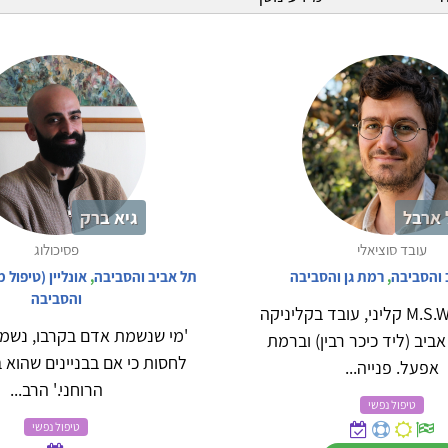
 ארבל
גיא ברק
עובד סוציאלי
פסיכולוג
 והסביבה
,
רמת גן והסביבה
תל אביב והסביבה
,
אונליין (טיפול 
והסביבה
יובל ארבל, M.S.W קליני, עובד בקליניקה
'מי שנשמת אדם בקרבו, נשמת
ביב (ליד כיכר רבין) וברמת
לחסות כי אם בבניינים שהוא 
אפעל. פנייה...
הרוחני.' הרב...
טיפול נפשי
טיפול נפשי