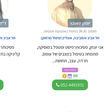
יונתן טאובר
ד"ר 
מוסמך (M.A) בטיפול באמצעות אמנויות
תל אביב והסביבה
,
אונליין (טיפול מרחוק)
תל אביב ו
אני יונתן, פסיכותרפיסט ומטפל במוסיקה,
פסיכותרפ
מתמחה בטיפול במצבים של עומס,
קליניקה בתל 
חרדה, עצב, תחושת...
טיפול נפשי
052-4491931