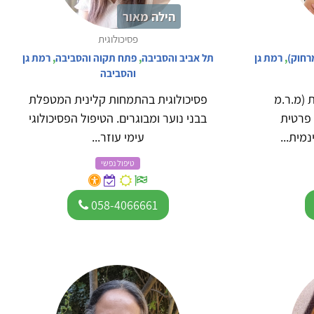
הילה מאור
פסיכולוגית
מרחוק)
,
רמת גן
תל אביב והסביבה
,
פתח תקוה והסביבה
,
רמת גן
והסביבה
 (מ.ר.מ
פסיכולוגית בהתמחות קלינית המטפלת
ה פרטית
בבני נוער ומבוגרים. הטיפול הפסיכולוגי
מית...
עימי עוזר...
טיפול נפשי
058-4066661