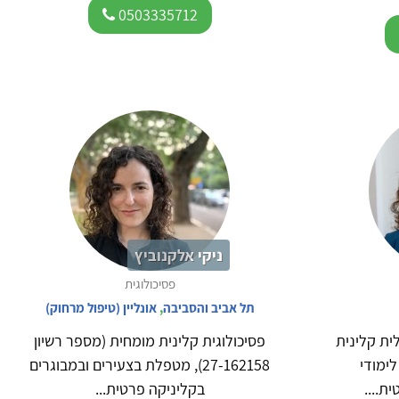
0503335712
ניקי אלקנוביץ
פסיכולוגית
תל אביב והסביבה
,
אונליין (טיפול מרחוק)
ית קלינית
פסיכולוגית קלינית מומחית (מספר רשיון
לימודי
27-162158), מטפלת בצעירים ובמבוגרים
ת....
בקליניקה פרטית...