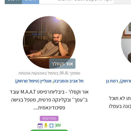
אור וקסלר
מוסמך (M.A) בטיפול באמצעות אמנויות
מרחוק)
,
רמת גן
תל אביב והסביבה
,
אונליין (טיפול מרחוק)
אור וקסלר - ביבליותרפיסט M.A.A.T עובד
ו לא תוכל
ב״עמך״ ובקלינקה פרטית, מטפל בגישה
בונה בעמלו
פסיכודינאמית....
טיפול נפשי