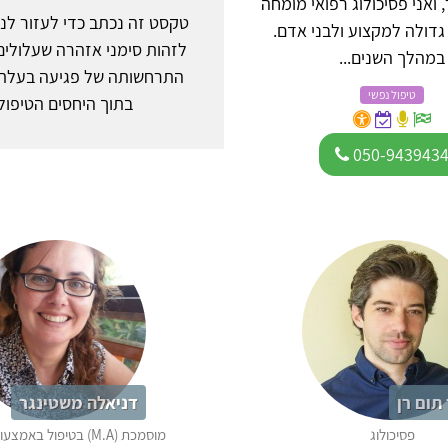
, ואני פסיכולוג רפואי מומחה
טקסט זה נכתב כדי לעזור לנש
דולה למקצוע ולבני אדם.
לזהות סימני אזהרה שעלולים
במהלך השנים...
התרחשותה של פגיעה בעלת ה
טיפול נפשי
בתוך היחסים הטיפולי
050-943943
תום רן
דניאלה משטינגר
פסיכולוג
מוסמכת (M.A) בטיפול באמצעות אמנויות