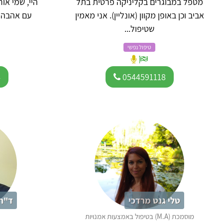
מטפל במבוגרים בקליניקה פרטית בתל
היי, שמי אור
אביב וכן באופן מקוון (אונליין). אני מאמין
עם אהבה ג
שטיפול...
טיפול נפשי
4
0544591118
טלי גנט מרדכי
ד"ר 
מוסמכת (M.A) בטיפול באמצעות אמנויות