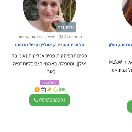
ענת ניר
מוסמכת (M.A) בטיפול באמצעות אמנויות
 מרחוק)
,
חולון
תל אביב והסביבה
,
אונליין (טיפול מרחוק)
פסיכותרפיסטית פסיכואנליטית (אונ' בר
פסיכותרפיסטית ועובדת סוציאלית M.S.W
אילן), ומטפלת באמנויות/ביבליותרפיה
 אביב-יפו
(אונ'...
טיפול נפשי
0545308291