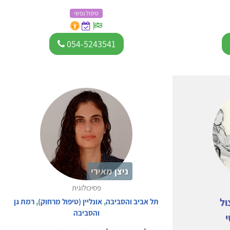
טיפול נפשי
054-5243541
ניצן מאירי
פסיכולוגית
ול
תל אביב והסביבה
,
אונליין (טיפול מרחוק)
,
רמת גן
והסביבה
י