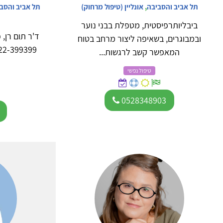
תל אביב והסביבה
,
אונליין (טיפול מרחוק)
תל אביב והסב
ביבליותרפיסטית, מטפלת בבני נוער
ד'ר תום רן, 
ובמבוגרים, בשאיפה ליצור מרחב בטוח
המאפשר קשב לרגשות...
נ
טיפול נפשי
0528348903