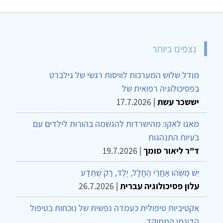
נצפים ביותר
מודל שלוש המערכות לוויסות רגשי של גילברט
בפסיכולוגיה רפואית של
יששכר עשת
|
17.7.2026
מאגו לאקו: מהישרדות להגשמה בהורות לילדים עם
בעיות התנהגות
ד"ר ליאור סומך
|
19.7.2026
יֵשׁ מַשֶּׁהוּ אַחֲרֵי הֶחָלָל, יֶלֶד, רַק שֶׁתֵּדַע
עלון פסיכולוגיה עברית
|
26.7.2026
אקטיביות טיפולית כעמדה נפשית של נוכחות בטיפול
הדינמי הממוקד