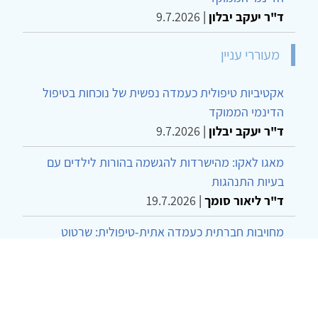
ד"ר יעקב יבלון
|
9.7.2026
מעוררי עניין
אקטיביות טיפולית כעמדה נפשית של נוכחות בטיפול
הדינמי הממוקד
ד"ר יעקב יבלון
|
9.7.2026
מאגו לאקו: מהישרדות להגשמה בהורות לילדים עם
בעיות התנהגות
ד"ר ליאור סומך
|
19.7.2026
מחויבות חברתית כעמדה אתית-טיפולית: שרטוט
מחדש של גבולות המקצוע
ד"ר יהונתן דבש ומאיה פרבר
|
26.6.2026
שילוב דיאלקטי כמענה לדילמת "השם המת" בטיפול