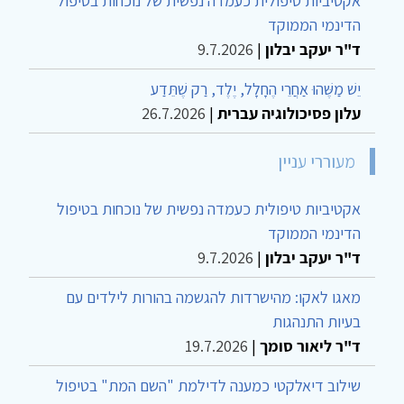
אקטיביות טיפולית כעמדה נפשית של נוכחות בטיפול
הדינמי הממוקד
ד"ר יעקב יבלון
|
9.7.2026
יֵשׁ מַשֶּׁהוּ אַחֲרֵי הֶחָלָל, יֶלֶד, רַק שֶׁתֵּדַע
עלון פסיכולוגיה עברית
|
26.7.2026
מעוררי עניין
אקטיביות טיפולית כעמדה נפשית של נוכחות בטיפול
הדינמי הממוקד
ד"ר יעקב יבלון
|
9.7.2026
מאגו לאקו: מהישרדות להגשמה בהורות לילדים עם
בעיות התנהגות
ד"ר ליאור סומך
|
19.7.2026
שילוב דיאלקטי כמענה לדילמת "השם המת" בטיפול