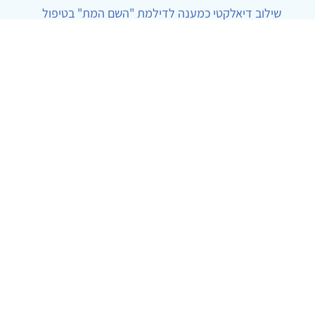
שילוב דיאלקטי כמענה לדילמת "השם המת" בטיפול
בטרנסג'נדרים
מור שני שרמן
|
28.6.2026
מחויבות חברתית כעמדה אתית-טיפולית: שרטוט
מחדש של גבולות המקצוע
ד"ר יהונתן דבש ומאיה פרבר
|
26.6.2026
© 2002-2026 כל הזכויות שמורות
צרו קשר
הצהרת נגישות
אמנת שימוש
מדיניות
פרטיות
מפת אתר