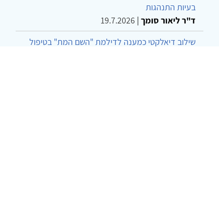
בעיות התנהגות
ד"ר ליאור סומך
|
19.7.2026
שילוב דיאלקטי כמענה לדילמת "השם המת" בטיפול
בטרנסג'נדרים
מור שני שרמן
|
28.6.2026
מחויבות חברתית כעמדה אתית-טיפולית: שרטוט
מחדש של גבולות המקצוע
ד"ר יהונתן דבש ומאיה פרבר
|
26.6.2026
© 2002-2026 כל הזכויות שמורות