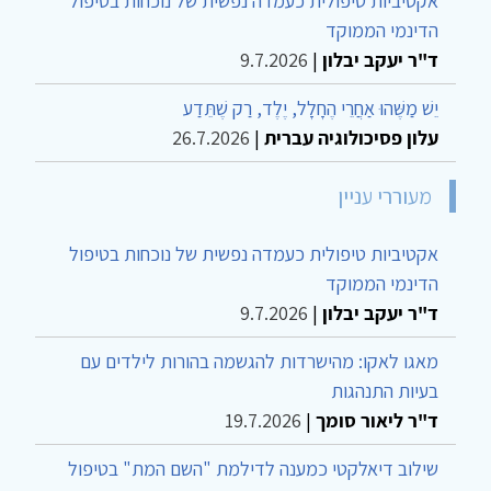
אקטיביות טיפולית כעמדה נפשית של נוכחות בטיפול
הדינמי הממוקד
ד"ר יעקב יבלון
|
9.7.2026
יֵשׁ מַשֶּׁהוּ אַחֲרֵי הֶחָלָל, יֶלֶד, רַק שֶׁתֵּדַע
עלון פסיכולוגיה עברית
|
26.7.2026
מעוררי עניין
אקטיביות טיפולית כעמדה נפשית של נוכחות בטיפול
הדינמי הממוקד
ד"ר יעקב יבלון
|
9.7.2026
מאגו לאקו: מהישרדות להגשמה בהורות לילדים עם
בעיות התנהגות
ד"ר ליאור סומך
|
19.7.2026
שילוב דיאלקטי כמענה לדילמת "השם המת" בטיפול