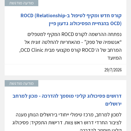
מודעה מודגשת
קורס חדש ומקיף לטיפול ב-ROCD (Relationship
OCD) בהנחיית הפסיכולוג גדעון פיין
נפתחה ההרשמה לקורס ROCD המקיף למטפלים
“אנטומיה של ספק” - מהאחריות להחלטה זוגית אל
המרחב של ה־ROCD קורס מקצועי מבית OCD Clinic,
המיועד
29/7/2026
מודעה מודגשת
דרושים פסיכולוג קליני מוסמך להדרכה - מכון למרחב
ירושלים
למכון למרחב, מרכז טיפולי ייחודי בירושלים הנותן מענה
לציבור החרדי דרוש ראש צוות. דרישות התפקיד: פסיכולוג
קליני מוסמך להדרכה