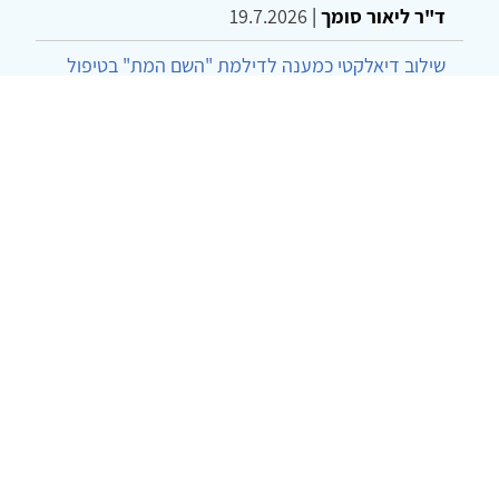
ד"ר ליאור סומך
|
19.7.2026
שילוב דיאלקטי כמענה לדילמת "השם המת" בטיפול
בטרנסג'נדרים
מור שני שרמן
|
28.6.2026
מחויבות חברתית כעמדה אתית-טיפולית: שרטוט
מחדש של גבולות המקצוע
ד"ר יהונתן דבש ומאיה פרבר
|
26.6.2026
© 2002-2026 כל הזכויות שמורות