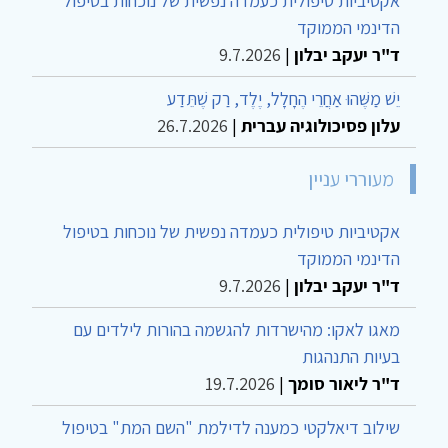
אקטיביות טיפולית כעמדה נפשית של נוכחות בטיפול
הדינמי הממוקד
ד"ר יעקב יבלון
|
9.7.2026
יֵשׁ מַשֶּׁהוּ אַחֲרֵי הֶחָלָל, יֶלֶד, רַק שֶׁתֵּדַע
עלון פסיכולוגיה עברית
|
26.7.2026
מעוררי עניין
אקטיביות טיפולית כעמדה נפשית של נוכחות בטיפול
הדינמי הממוקד
ד"ר יעקב יבלון
|
9.7.2026
מאגו לאקו: מהישרדות להגשמה בהורות לילדים עם
בעיות התנהגות
ד"ר ליאור סומך
|
19.7.2026
שילוב דיאלקטי כמענה לדילמת "השם המת" בטיפול