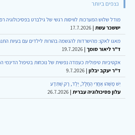
נצפים ביותר
מודל שלוש המערכות לוויסות רגשי של גילברט בפסיכולוגיה רפ
יששכר עשת
|
17.7.2026
מאגו לאקו: מהישרדות להגשמה בהורות לילדים עם בעיות התנה
ד"ר ליאור סומך
|
19.7.2026
אקטיביות טיפולית כעמדה נפשית של נוכחות בטיפול הדינמי ה
ד"ר יעקב יבלון
|
9.7.2026
יֵשׁ מַשֶּׁהוּ אַחֲרֵי הֶחָלָל, יֶלֶד, רַק שֶׁתֵּדַע
עלון פסיכולוגיה עברית
|
26.7.2026