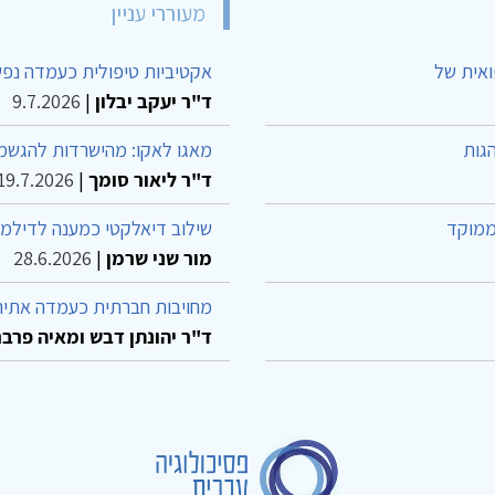
מעוררי עניין
ואית של
אקטיביות טיפולית כעמדה נפש
ד"ר יעקב יבלון
|
9.7.2026
גות
מאגו לאקו: מהישרדות להגשמה
ד"ר ליאור סומך
|
19.7.2026
ממוקד
שילוב דיאלקטי כמענה לדילמ
מור שני שרמן
|
28.6.2026
מחויבות חברתית כעמדה אתית
ד"ר יהונתן דבש ומאיה פרבר