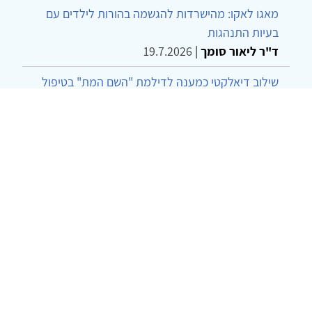
מאגו לאקו: מהישרדות להגשמה בהורות לילדים עם
בעיות התנהגות
ד"ר ליאור סומך
|
19.7.2026
שילוב דיאלקטי כמענה לדילמת "השם המת" בטיפול
בטרנסג'נדרים
מור שני שרמן
|
28.6.2026
מחויבות חברתית כעמדה אתית-טיפולית: שרטוט
מחדש של גבולות המקצוע
ד"ר יהונתן דבש ומאיה פרבר
|
26.6.2026