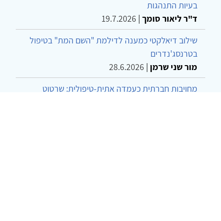
בעיות התנהגות
ד"ר ליאור סומך
|
19.7.2026
שילוב דיאלקטי כמענה לדילמת "השם המת" בטיפול
בטרנסג'נדרים
מור שני שרמן
|
28.6.2026
מחויבות חברתית כעמדה אתית-טיפולית: שרטוט
מחדש של גבולות המקצוע
ד"ר יהונתן דבש ומאיה פרבר
|
26.6.2026
© 2002-2026 כל הזכויות שמורות