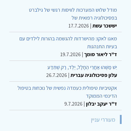
מודל שלוש המערכות לוויסות רגשי של גילברט
בפסיכולוגיה רפואית של
יששכר עשת
|
17.7.2026
מאגו לאקו: מהישרדות להגשמה בהורות לילדים עם
בעיות התנהגות
ד"ר ליאור סומך
|
19.7.2026
יֵשׁ מַשֶּׁהוּ אַחֲרֵי הֶחָלָל, יֶלֶד, רַק שֶׁתֵּדַע
עלון פסיכולוגיה עברית
|
26.7.2026
אקטיביות טיפולית כעמדה נפשית של נוכחות בטיפול
הדינמי הממוקד
ד"ר יעקב יבלון
|
9.7.2026
מעוררי עניין