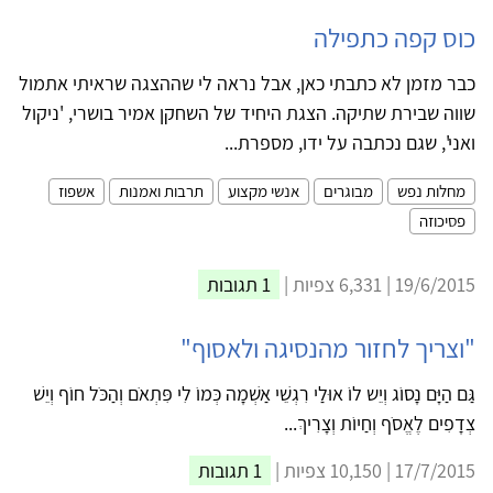
כוס קפה כתפילה
כבר מזמן לא כתבתי כאן, אבל נראה לי שההצגה שראיתי אתמול
שווה שבירת שתיקה. הצגת היחיד של השחקן אמיר בושרי, 'ניקול
ואני', שגם נכתבה על ידו, מספרת...
מחלות נפש
מבוגרים
אנשי מקצוע
תרבות ואמנות
אשפוז
פסיכוזה
19/6/2015 | 6,331 צפיות |
1 תגובות
"וצריך לחזור מהנסיגה ולאסוף"
גַּם הַיָּם נָסוֹג וְיֵש לוֹ אוּלַי רִגְשֵׁי אַשְׁמָה כְּמוֹ לִי פִּתְאֹם וְהַכֹּל חוֹף וְיֵשׁ
צְדָפִים לֶאֱסֹף וְחַיוֹת וְצָרִיךְ...
17/7/2015 | 10,150 צפיות |
1 תגובות