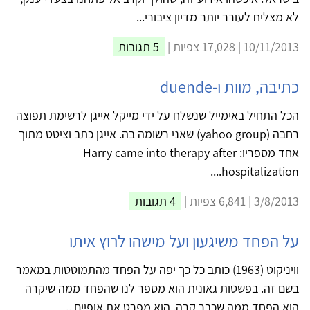
לא מצליח לעורר יותר מדיון ציבורי...
10/11/2013 | 17,028 צפיות |
5 תגובות
כתיבה, מוות ו-duende
הכל התחיל באימייל שנשלח על ידי מייקל אייגן לרשימת תפוצה
רחבה (yahoo group) שאני רשומה בה. אייגן כתב וציטט מתוך
אחד מספריו: Harry came into therapy after
hospitalization....
3/8/2013 | 6,841 צפיות |
4 תגובות
על הפחד משיגעון ועל מישהו לרוץ איתו
וויניקוט (1963) כותב כל כך יפה על הפחד מהתמוטטות במאמר
בשם זה. בפשטות גאונית הוא מספר לנו שהפחד ממה שיקרה
הוא הפחד ממה שכבר קרה. הוא מפרט את אופיים...