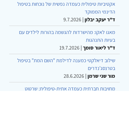
אקטיביות טיפולית כעמדה נפשית של נוכחות בטיפול
הדינמי הממוקד
ד"ר יעקב יבלון
|
9.7.2026
מאגו לאקו: מהישרדות להגשמה בהורות לילדים עם
בעיות התנהגות
ד"ר ליאור סומך
|
19.7.2026
שילוב דיאלקטי כמענה לדילמת "השם המת" בטיפול
בטרנסג'נדרים
מור שני שרמן
|
28.6.2026
מחויבות חברתית כעמדה אתית-טיפולית: שרטוט
מחדש של גבולות המקצוע
ד"ר יהונתן דבש ומאיה פרבר
|
26.6.2026