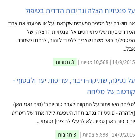
על פנטזיות הצלה ונדיבות הדדית בטיפול
אני חושבת על מספר הפעמים שקראתי על או שמעתי את אחד
המדריכים/ות שלי מתייחסים אל 'פנטזיות ההצלה' של
המטפל/ת כאל משהו שצריך ללמוד לזהות, לנתח ולשחרר.
אבל...
14/9/2015 | 10,568 צפיות |
3 תגובות
על נסיגה, שתיקה-דיבור, שריפות יער ולבסוף -
קורטוב של סליחה
'סליחה היא ויתור על התקווה לעבר טוב יותר' (תיך נאט-האן)
[אזהרה - פוסט זה נכתב תחת השפעת לילה אחד של ריטריט
יום כיפור באבן ספיר. לא לבעלי לב ציני] נסעתי...
24/9/2015 | 5,688 צפיות |
3 תגובות