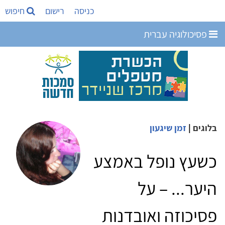
כניסה
רישום
חיפוש
פסיכולוגיה עברית
בלוגים
|
זמן שיגעון
כשעץ נופל באמצע
היער... – על
פסיכוזה ואובדנות