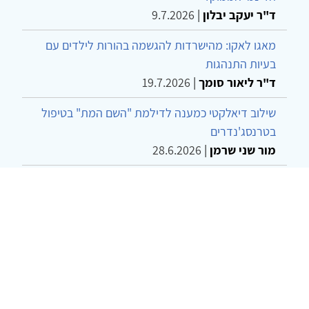
ד"ר יעקב יבלון
|
9.7.2026
מאגו לאקו: מהישרדות להגשמה בהורות לילדים עם
בעיות התנהגות
ד"ר ליאור סומך
|
19.7.2026
שילוב דיאלקטי כמענה לדילמת "השם המת" בטיפול
בטרנסג'נדרים
מור שני שרמן
|
28.6.2026
מחויבות חברתית כעמדה אתית-טיפולית: שרטוט
מחדש של גבולות המקצוע
ד"ר יהונתן דבש ומאיה פרבר
|
26.6.2026