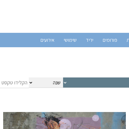
ת
פורומים
יריד
שימושי
אירועים