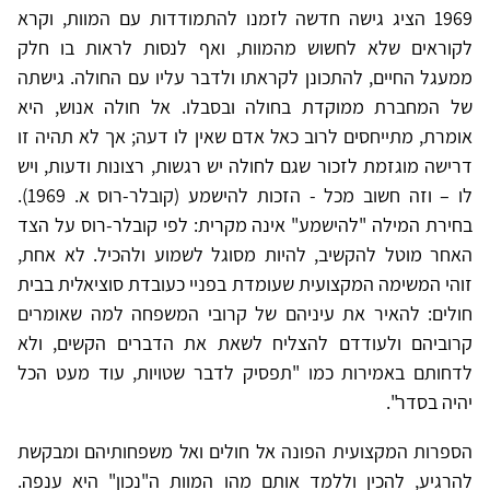
1969 הציג גישה חדשה לזמנו להתמודדות עם המוות, וקרא
לקוראים שלא לחשוש מהמוות, ואף לנסות לראות בו חלק
ממעגל החיים, להתכונן לקראתו ולדבר עליו עם החולה. גישתה
של המחברת ממוקדת בחולה ובסבלו. אל חולה אנוש, היא
אומרת, מתייחסים לרוב כאל אדם שאין לו דעה; אך לא תהיה זו
דרישה מוגזמת לזכור שגם לחולה יש רגשות, רצונות ודעות, ויש
לו – וזה חשוב מכל - הזכות להישמע (קובלר-רוס א. 1969).
בחירת המילה "להישמע" אינה מקרית: לפי קובלר-רוס על הצד
האחר מוטל להקשיב, להיות מסוגל לשמוע ולהכיל. לא אחת,
זוהי המשימה המקצועית שעומדת בפניי כעובדת סוציאלית בבית
חולים: להאיר את עיניהם של קרובי המשפחה למה שאומרים
קרוביהם ולעודדם להצליח לשאת את הדברים הקשים, ולא
לדחותם באמירות כמו "תפסיק לדבר שטויות, עוד מעט הכל
יהיה בסדר".
הספרות המקצועית הפונה אל חולים ואל משפחותיהם ומבקשת
להרגיע, להכין וללמד אותם מהו המוות ה"נכון" היא ענפה.