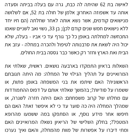
לאישה בת 62 שהיתה לה כבת, גרה עם בעלה בביתה וסעדה
אותה עד אשפוזה האחרון; אלמן של חולה בת 52, אם לשלושה
מנישואים קודמים, אשר נשא אותה לאחר שחלתה (הם חיו יחד
ללא נישואים חמש שנים קודם לכן); בן 33, נשוי ואב לשניים שאמו
התכחשה למחלתה באופן כל כך גורף עד כי אביו - בעלה, שלא
יכול היה לשאת את סרבנותה לטיפול ולהכרה במחלה - עזב את
הבית ואת הארץ וחזר רק כאשר כבר גססה בבית החולים.
השאלות בראיון התמקדו בארבעה נושאים. ראשית, שאלתי את
המרואיינים על תהליך הגילוי של המחלה: מה היתה תגובתם
הראשונית? האם שיתפו את בני המשפחה באופן פתוח, או
ששמרו על סודיות?; בהמשך שאלתי אותם על דפוס ההתמודדות
עם מחלתו של קרוב משפחתם: האם היתה חזרה לשגרה, או
שמהלך המחלה היה כה סוער עד כי לא איפשר זאת? האם הם
חיפשו אחר מידע נוסף, או הסתפקו במה ששמעו מהרופא
המטפל?; בחלק השלישי של הריאיון נשאלו המרואיינים האם
ומתי דיברו על אפשרות של מוות מהמחלה, והאם ואיך נערכו