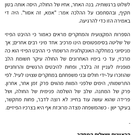
לשלוט ברגשותיה. בנה האחר, אחיו של החולה, היסה אותה בטון
תקיף, ובהסתמכו על ההלכה אמר: "אמא, זה אסור". היה די
באמירה הזו כדי להרגיעה.
הספרות המקצועית והמחקרים מראים כאמור כי ההיבט הפיזי
של שליטה בסימפטומים הינו מרכיב אחד מיני רבים אחרים; אך
מניסיוני במחלקה האונקולוגית הרשמתי כי ההיבט הפיזי הוא כה
מרכזי, עד כי בימיו האחרונים של החולה עיקר תשומת הלב
מופנית לעניין זה בלבד, ופחות להיבטים הרגשיים והרוחניים
שהוזכרו על-ידי חולים ובני משפחתם במחקרים שצוינו לעיל. לפי
התרשמותי, הימים שלפני המוות מהווים פרק זמן אחר, אחרון.
פרק של המתנה. שלב של השלמה פנימית של החולה, ושל
פרידה שהוא עושה עוד בחייו: לא רוצה לדבר, פחות מתקשר,
בעיקר ישן - כשהמשפחה מצדה מרוכזת אף היא בצרכיו הפיזיים.
הראיונות ושאלות המחקר