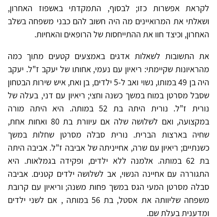
לקראת אפשרות כזו; לבסוף, התמקדתי באשפוז האחרון,
ושאלתי את המרואיינים מה היה חשוב להם כבני משפחה בשלב
האחרון, וכיצד חוו את ההתייחסות של הרופאים והאחיות.
את התשובות לשאלות אדגים באמצעים קטעים מתוך כמה
מהראיונות שקיימתי: ריאיון עם נעמי, אחותו של יעקב ז"ל. יעקב
היה בן 49 במותו, נשוי ואב ל-5 ילדים, בן ואח, איש שירות הבטחון
שסבל מסרטן במוח במשך כשנה וחצי; ריאיון עם דני, בעלה של
נורית ז"ל. נורית היתה בת 52 במותה. היא היתה מורה
במקצועה, ואם לשלושה שלה אם עיוורת בת 80 ואחות אחת,
שחיה בארצות הברית. נורית סבלה מסרטן שחלות במשך
כשנתיים; ריאיון עם שרה, אחייניתה של אביבה ז"ל. אביבה היתה
בת 62 במותה. אלמנה ללא ילדים, ופקידה בגמלאות. היא
התגוררה עם אחיינה הנשוי, אב לשלושה ילדים קטנים. אביבה
סבלה מסרטן המעי הגס במשך פחות משנה; וריאיון עם קרובת
משפחה שליוותה את אסטל, בת 56 במותה , אם לשני ילדים
ומדענית בעלת שם.