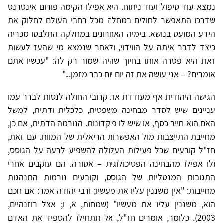
נמצא עוד טיפול ועוד ניתוח. היא אפילו הקימה פורום אינטרנט
שדרכו התאפשר לחולים במחלה מכל רחבי העולם לחלוק את
הידע המועט בנושא. בימיה האחרונים במחלקה התלבטו מכריה
כיצד לדבר איתה על הווידוי, ולאחר שנמצא מי שהעז לעשות
זאת היא פטרה אותו בחיוך שהיה שמור רק לה: "עכשיו אתם
אומרים? – אני עושה את זה יום יום כבר מזמן..."
הגישה היהודית אף מעודדת את קרובי החולה לנסות לברר עמו
עניינים שיש לסדר מבחינה משפטית, כלכלית ודתית, למשל
האם הוא חייב כסף, או שיש לו פיקדונות. הנורמה הדתית, אם כן,
מחייבת התייצבות מול האפשרות הריאלית של המוות. עם זאת,
חז"ל קובעים שכל פעילות העלולה להשפיע לרעה על הגוסס,
ולו אפילו מהבחינה הפסיכולוגית – אסורה. הם עוקבים אחרי
התגובות המנטליות של הגוסס, וקובעים נורמות התנהגות
מחייבות: "אין משננין עליו את מעשיו; ורבי יהודה אמר: אם חכם
הוא, משננין עליו את מעשיו" (שמחות, א, ו; אצל רוזנהיים,
2003). כלומר, אומרים חז"ל, אל תתחילו להספיד את האדם