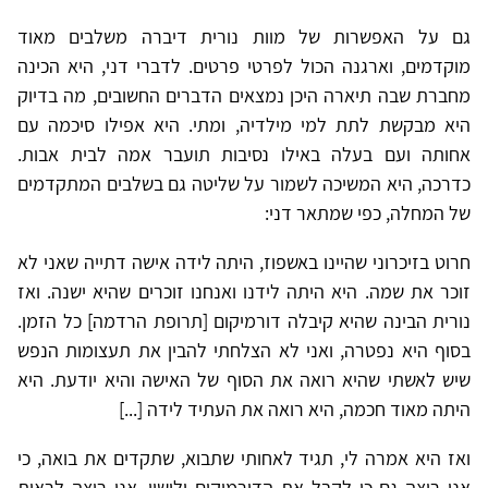
גם על האפשרות של מוות נורית דיברה משלבים מאוד
מוקדמים, וארגנה הכול לפרטי פרטים. לדברי דני, היא הכינה
מחברת שבה תיארה היכן נמצאים הדברים החשובים, מה בדיוק
היא מבקשת לתת למי מילדיה, ומתי. היא אפילו סיכמה עם
אחותה ועם בעלה באילו נסיבות תועבר אמה לבית אבות.
כדרכה, היא המשיכה לשמור על שליטה גם בשלבים המתקדמים
של המחלה, כפי שמתאר דני:
חרוט בזיכרוני שהיינו באשפוז, היתה לידה אישה דתייה שאני לא
זוכר את שמה. היא היתה לידנו ואנחנו זוכרים שהיא ישנה. ואז
נורית הבינה שהיא קיבלה דורמיקום
[תרופת הרדמה]
כל הזמן
.
בסוף היא נפטרה, ואני לא הצלחתי להבין את תעצומות הנפש
שיש לאשתי שהיא רואה את הסוף של האישה והיא יודעת. היא
היתה מאוד חכמה, היא רואה את העתיד לידה [...]
ואז היא אמרה לי, תגיד לאחותי שתבוא, שתקדים את בואה, כי
אני רוצה גם כן לקבל את הדורמיקום ולישון. אני רוצה לראות