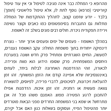
מהרופא כי המחלה כבר אינה מגיבה לטיפול וכי אין עוד טיפול
קיוריטיבי (מרפא) נוסף לתת לו, אלא טיפול פליאטיבי (תומך)
בלבד - יודע שזמנו קצוב. לתהליך ההתקדמות של המחלה
מתלוות גם התגברות בסימפטומים כמו כאבים וקוצר נשימה
וירידה תפקודית ניכרת. חולים רבים פונים בשלב זה לאשפוז.
במהלך האשפוז - פעמים של ימים ופעמים ארוך יותר - נוצרת
דינמיקה ייחודית בתוך משפחת החולה: עקב האשפוז נעצרים,
למעשה, החיים השגרתיים ומתחיל פרק חדש ושונה במערכת
היחסים המשפחתית. פרק שסופו הידוע הוא מוות ופרידה.
לכאורה, זוהי ההזדמנות האחרונה לבלות ביחד, לעתים
באינטנסיביות שלא אפיינה קודם את הזמן המשותף. זהו זמן
להעלאת זיכרונות, לסיכומים, לדברי פרידה, לפיוסים, להשארת
צוואה מעשית או רוחנית. זהו זמן איכות. הזדמנות אפילו
להתכונן לרגע הפטירה ממש. האמנם משהו מכל זה אכן
מתרחש? או שמא בני המשפחה החרדים מפני הבאות מוטרדים
יותר מהטיפול הפיזי, ועסוקים בשאלות כגון האם אכל יקירם,