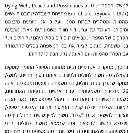
למשל, הספר "
Dying Well, Peace and Possibilities at the
Byock, I. 1977
" (
End of Life
) מתייחס לעובדה שרובנו חוששים
מהמוות וממהרים לברוח ממנו, ועל כן אנו מונעים מעצמנו
ומיקירנו העומד על ערש דווי חוויה משמעותית מאוד. ארבעת
הפרקים של הספר, שמביאים סיפורים בקולותיהם של חולים ושל
בני משפחה, מנסים לצייד את בני המשפחה בכלים להתמודד
עם הפחד מהמוות ועם האינסטינקט הבסיסי לדחותו.
בנוסף, מחקרים אקדמיים רבים מתחום הטיפול התומך עוסקים
בשאלה מה חשוב לחולים ולסובבים אותם בסוף החיים. למשל,
מחקר שנערך בקרב חולים, בני משפחה, רופאים ומטפלים, זיהה
26 מרכיבים משמעותיים עבור אנשים ברגעיהם האחרונים,
כשעם הראשונים ביניהם נמנים ניהול סימפטומים וכאב, הכנה
למוות, השלמה, יכולת קבלת החלטות אודות העדפות בטיפול,
והצורך להישאר אדם "שלם". חשוב לציין שישנו הבדל בין מה
שנמצא כחשוב לרופאים ומה שנמצא כחשוב לחולים ולבני
המשפחה, כשהאחרונים הדגישו יותר מהראשונים מרכיבים כמו