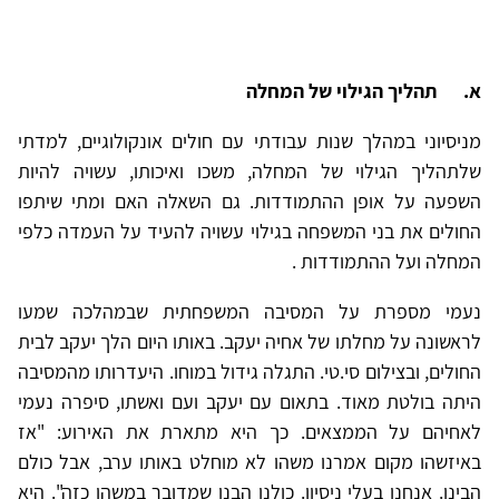
א.
תהליך הגילוי של המחלה
מניסיוני במהלך שנות עבודתי עם חולים אונקולוגיים, למדתי
שלתהליך הגילוי של המחלה, משכו ואיכותו, עשויה להיות
השפעה על אופן ההתמודדות. גם השאלה האם ומתי שיתפו
החולים את בני המשפחה בגילוי עשויה להעיד על העמדה כלפי
המחלה ועל ההתמודדות .
נעמי מספרת על המסיבה המשפחתית שבמהלכה שמעו
לראשונה על מחלתו של אחיה יעקב. באותו היום הלך יעקב לבית
החולים, ובצילום סי.טי. התגלה גידול במוחו. היעדרותו מהמסיבה
היתה בולטת מאוד. בתאום עם יעקב ועם ואשתו, סיפרה נעמי
לאחיהם על הממצאים. כך היא מתארת את האירוע: "אז
באיזשהו מקום אמרנו משהו לא מוחלט באותו ערב, אבל כולם
הבינו. אנחנו בעלי ניסיון. כולנו הבנו שמדובר במשהו כזה". היא