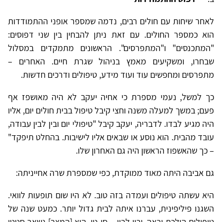
לאחר שיחות עם חולים רבים, נדמה שמספר אופני ההתמודדות
הוא כמספר החולים. עם זאת ניתן להבחין בין שני דפוסים:
"המתכנסים" ו"המתפרסים". הראשונים מתמקדים במסלול
שבחרו, ומשקיעים מאמץ בניהול שגרת חיים. האחרים –
מתפרסים ומחפשים עוד ועוד מידע, טיפולים ודרכים חדשות.
כך למשל, נעמי מספרת כי אחיה יעקב לא היה מאושפז אף
פעם; במשך למעלה משנה וחצי קיבל טיפול בבית חולים יום, אליו
היה מגיע לבדו. לדבריה, יעקב קיבל
"טיפולי יום ובין לבין עבודה,
עובד מהבית. הוא נוסע או שבאים אליו לישיבות. בהחלט תיפקד"
– כך ש
האשפוז הראשון היה גם האחרון שלו.
גם אביבה היתה מאוד ממוקדת, כפי שמספרת שרה אחייניתה:
היא עשתה טיפולים ועמדה בזה טוב. לא היו שום תופעות לוואי.
השגנו פיליפינית, עברנו איתה לבית גדול יותר. כמעט שנה של
טיפולים הולכת ובאה, ובין לבין – סי-טי. הוא [המצב] נשאר סטטי