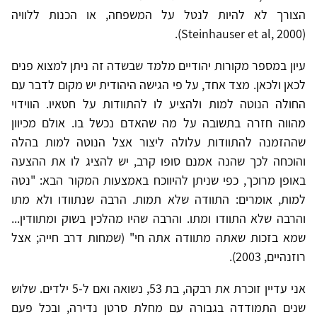
הצורך לא להיות לנטל על המשפחה, או הכנות ללוויה
).
Steinhauser et al, 2000
(
עיון במספר מקורות יהודיים מלמד שבשדה זה ניתן למצוא פנים
לכאן ולכאן. מצד אחד, על פי הגישה היהודית יש מקום לדבר עם
החולה הנוטה למות ולהציע לו להתוודות על חטאיו. הווידוי
מהווה חזרה בתשובה על מה שהאדם נכשל בו. אולם מכיוון
שההזמנה להתוודות עלולה ליצור אצל הנוטה למות בהלה
והוכחה לכך שהנה אמנם סופו קרב, יש להציג לו את ההצעה
באופן מרוכך, כפי שניתן להיווכח באמצעות המקור הבא: "נטה
למות, אומרים: התוודה שלא תמות. הרבה שנתוודו ולא מתו
והרבה שלא התוודו ומתו. והרבה שהיו מהלכין בשוק ומתוודין...
שמא בזכות שאתה מתוודה אתה חי" (שמחות דרב חייה; אצל
רוזנהיים, 2003).
אני עדיין זוכרת את רבקה, בת 53, נשואה ואם ל-5 ילדים. שלוש
שנים התמודדה בגבורה עם מחלת סרטן נדירה, ובכל פעם