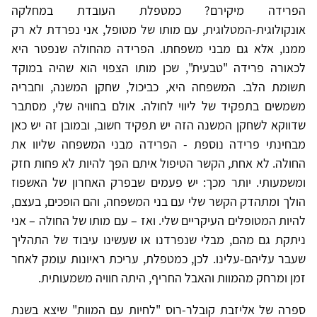
הפרידה מיקירם? כמטפלת העובדת במחלקה
אונקולוגית-המטלוגית, עם מותו של מטופל, אני נפרדת לא רק
ממנו, אלא גם מבני משפחתו. הפרידה מהחולה שנפטר היא
לכאורה פרידה "טבעית", שכן מותו הצפוי הוא שהיה במוקד
תשומת הלב. המשפחה היא, כביכול, שחקן המשנה, וחבריה
משמשים בתפקיד של ליווי לחולה. אולם בחוויה שלי, מסתבר
שדווקא לשחקן המשנה הזה יש תפקיד חשוב, ובמובן זה יש כאן
מבחינתי פרידה נוספת - הפרידה מבני המשפחה שליוו את
החולה. לא אחת, הקשר הטיפול איתם הפך להיות לא פחות חזק
ומשמעותי. יותר מכך: יש פעמים שבפרק האחרון של האשפוז
הולך ומתהדק הקשר שלי עם בני המשפחה, והם הופכים, בעצם,
להיות המטופלים העיקריים שלי. ואז – עם מותו של החולה – אני
ניתקת גם מהם, מבלי שנפרדנו או שעשינו עיבוד של התהליך
שעבר עליהם-עלינו. לכן, כמטפלת, עריכת ראיונות עומק לאחר
זמן ומרחק מהמוות והאבל החריף, היתה חוויה משמעותית.
ספרה של אליזבת קובלר-רוס "לחיות עם המוות" שיצא בשנת