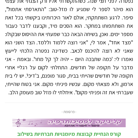
נפטרה לפני חצי שנה. כשהתקשרתי אליו ורק הצגתי את עצמי
הוא מיהר לספר לי שמגיע לו מזל-טוב: "התארסתי אתמול",
סיפר. לרגע השתתקתי, אולם לאור היכרותינו ביקשתי בכל זאת
את השתתפותו במחקר. הוא הסכים מיד, וקבענו לדבר כעבור
מספר ימים. ואכן, בשיחה הבאה כבר שמעתי את ההיסוס שבקולו:
"מצד אחד", אמר לי, "אני רוצה ללמוד וללמד. הצד השני הוא
שאני לא רוצה להיכנס לכאב. כשדינה נפטרה הלכתי לייעוץ
ואמרו לי: 'כמה שתבכה היום – יהיה לך קל מחר'. ובאמת - אני
מדבר על תקופה של חודשים. התחלתי לקום על רגליי אחרי
תקופה של חודשים שהייתי בבית, סגור מופנם, ב'דיכי'. יש לי בית
ארמון, ולא מצאתי מקום. עכשיו פיניתי מקום. אני בטוח שהייתי,
שעברתי את זה ופניתי מקום". איחלתי לו מזל טוב מעומק הלב.
- פרסומת -
קורס הנחיית קבוצות מיומנויות חברתיות בשילוב