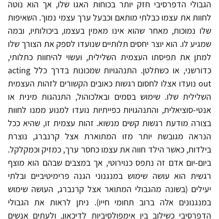
הגבולי הדפרסיבי חזק יותר בכוחות האגו שלו, אך הוא נוטה
לחוות את עצמו כבלתי מותאם וכבעל ערך עצמי נמוך. השאיפות
שלו נמוכות, מאחר שהוא אינו מאמין בעצמו, ביכולותיו, ובמה
שמגיע לו. הוא יוצר יחסים תלותיים שנועדו לספק את הצורך שלו
למתן את תפיסתו העצמית השלילית, ועשוי להיחוות כתלותי,
כדורשני, או כשתלטן. התנהגויות שמכונות בדרך כלל acting
out נועדו אצלו לחסום רגשות כאובים הקשורים לזהות העצמית
השלילית שלו. שימוש בסמים ובאלכוהול, התנהגות מינית או
אנטי-סוציאלית, והתנהגויות כפייתיות נועדו למנוע ממנו לחוות
בצורה מודעת רגשות קשים מנשוא. זהות עצמית זו, שהיא ככל
הנראה מגובשת יותר מזו המתוארת אצל קרנברג, נוצרת
בילדות, כאשר הילד חווה את עצמו כחסר ערך, כמזיק וכמקלקל.
ביום-יום אדם זה נתפס כנוירוטי, אך במצבים שבהם הוא מוצף
רגשית הוא עושה שימוש במנגנוני הגנה פרימיטיביים ובלתי
יעילים (בשונה מהגבולי המתואר אצל קרנברג, העושה שימוש
במנגנונים אלה ברוב תחומי חייו). ניתן לראות את הגבולי
הדפרסיבי כשילוב בין אימפולסיביות לדיכאון, ולעתים אנשים