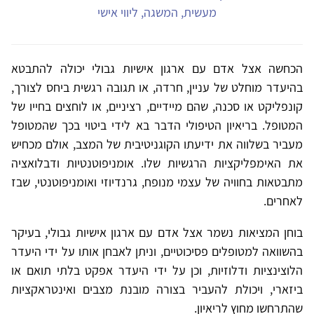
מעשית, המשגה, ליווי אישי
הכחשה אצל אדם עם ארגון אישיות גבולי יכולה להתבטא
בהיעדר מוחלט של עניין, חרדה, או תגובה רגשית ביחס לצורך,
קונפליקט או סכנה, שהם מיידיים, רציניים, או לוחצים בחייו של
המטופל. בריאיון הטיפולי הדבר בא לידי ביטוי בכך שהמטופל
מעביר בשלווה את ידיעתו הקוגניטיבית של המצב, אולם מכחיש
את האימפליקציות הרגשיות שלו. אומניפוטנטיות ודבלואציה
מתבטאות בחוויה של עצמי מנופח, גרנדיוזי ואומניפוטנטי, שבז
לאחרים.
בוחן המציאות נשמר אצל אדם עם ארגון אישיות גבולי, בעיקר
בהשוואה למטופלים פסיכוטיים, וניתן לאבחן אותו על ידי היעדר
הלוצינציות ודלוזיות, וכן על ידי היעדר אפקט בלתי תואם או
ביזארי, ויכולת להעביר בצורה מובנת מצבים ואינטראקציות
שהתרחשו מחוץ לריאיון.