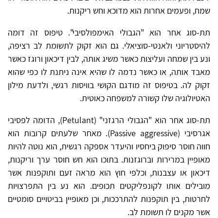
שמח, ופעמים אחרות הוא מדוכא וחש ריקנות.
תת-סוג אחר הוא "הגבולי האימפולסיבי". טיפוס זה דומה
להיסטריוני ולאנטי-סוציאלי. גם הוא זקוק לתשומת לב רציפה,
ונע בין שמחה ועליצות כאשר משיג אותה, לבין דיכאון ורוגז כאשר
מאבד אותה, או כאשר נדמה לו שהיא אינה ניתנת לו כפי שהוא
זקוק לה. בטיפוס זה מודגם הקושי בוויסות רגשי, ולדעת מילון
האטיולוגיה שלו קשורה למשפחה כאוטית.
תת-סוג אחר הוא "הגבולי הרגזני" (Petulant), הדומה לפסיבי
אגרסיבי (Passive aggressive). מאחר שלעתים קרובות הוא
חווה חוסר סיפוק ביחסיו והיעדר אספקה רגשית, הוא נוטה להיות
מאופיין במרירות וברוגזנות. בתוכו הוא חש חוסר ערך וריקנות,
דיכאון או עצבנות, וכלפי חוץ הוא מראה זעם ותוקפנות אשר
מובילים אותו לקונפליקטים תכופים. הוא נע בין התפרצויות
לחרטות, בין תוקפנות להתרככות, וכן מאופיין בביטויים סומטיים
אשר מקנים לו תשומת לב.