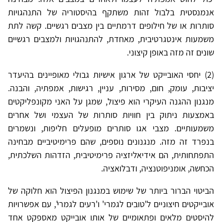
אנמנסטית בלבול זהות משתקף בהיסטוריה של התנהגויות
סותרות או של חילופים דרמתיים בין מצבים רגשיים. קשה לתת
משמעות אינטגרטיבית, מאחדת, להתנהגויות ולמצבים רגשיים
שונים זה מזה באופן קיצוני.
(2) יחסי האובייקט של ארגון אישיות גבולי מאופיינים בהיעדר
יציבות, עומק, חום, מסירות, עניין, רגישות, אמפתיה, והבנה.
מנגנון ההגנה העיקרי הוא פיצול, שמגן על האני מקונפליקטים
באמצעות ניתוק בין חוויות סותרות של העצמי ושל אחרים
משמעותיים. מצבי אגו סותרים מופעלים חליפות, ונשמרים
בנפרד זה מזה. מנגנונים נוספים, שהם פרימיטיביים מבחינה
התפתחותית, הם אידיאליזציה פרימיטיבית, הזדהות השלכתית,
הכחשה, אומניפוטנציה, ודבלואציה.
הביטוי הברור ביותר של שימוש במנגנון הפיצול הוא חלוקה של
אובייקטים חיצוניים ל'טובים לגמרי' ו'רעים לגמרי', עם אפשרויות
להיסטים מלאים ופתאומיים של אותו אובייקט מאספקט אחד