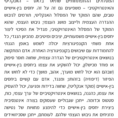
המסלולים ההתפתחותיים שתיאר בלאט – האנקליטי
והאינטרויקטיבי – משפיעים גם זה על זה. יחסים בין-אישיים
טובים, שהם המוקד של המסלול האנקליטי, תורמים לגיבוש
ההגדרה העצמית ולייצוב מושג העצמי; גיבוש העצמי, שהוא
המוקד של המסלול האינטרויקטיבי, מגדיל את הסיכוי ליצור
יחסים בין-אישיים משמעותיים, יציבים ומיטיבים. מהכיוון הנגדי, כל
אחת משתי הקונפיגורציות יכולה לשמש באופן הגנתי
להתמודדות עם שיבושים בקונפיגורציה האחרת. אדם המתקשה
בנושאים אינטרויקטיביים של הגדרה עצמית, שחווה חוסר סיפוק
או פוחד מכישלון, יכול להשקיע את עצמו ביחסים בין-אישיים
(שבהם הוא יכול לחוש מוערך, אהוב, מושך) כדי לא לחוש את
הפיזור (דיפוזיה) בזהותו; ומנגד, אדם עם קשיים ביחסים
בין-אישיים (מוקד אנקליטי), שחווה בדידות ופגיעה, יכול להעסיק
את עצמו, כהגנה, בנושאים אינטרויקטיביים של ערך עצמי, כוח,
סטטוס וכדומה. ייתכן שגבוליים שעסוקים בצורה אינטנסיבית
ביצירת יחסים בין-אישיים כדי להימנע מחוויות של נטישה
מזניחים את גיבוש העצמי שלהם. לעומתם, ייתכן שסכיזואידים