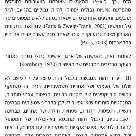
הזמן. כך, כ-75% מהאנשים שאובחנו בצעירותם כסובלים
מהפרעת אישיות גבולית יפסיקו להיות גבוליים בהגיעם לגיל
ארבעים, ותשעים אחוזים מהם יישארו כמעט ללא סימפטומים עד
גיל חמישים (Paris & Zweig-Frank, 2001). עם זאת, בתקופת
האבחון מצבם גרוע וקיים סיכוי שאחד מכל עשרה יסיים את חייו
בהתאבדות (Paris, 2003).
לעומת זאת, בהמשגה של ארגון אישיות גבולי נמנים כאמור
בעיקר הרכיבים המבניים של האישיות (Kernberg, 1970):
(1) היעדר זהות מגובשת. בלבול זהות מיוצג על ידי מושג לא
שלם של העצמי ושל אחרים משמעותיים. רכיב זה משתקף
בחוויה סובייקטיבית של ריקנות כרונית, תפיסות עצמי סותרות,
התנהגויות סותרות שאי-אפשר לשלבן בדרך משמעותית מבחינה
רגשית, ותפיסות רדודות, שטחיות ודלות של אחרים. מבחינה
דיאגנוסטית, בלבול זהות מתבטא באי-יכולתו של המטופל
להעביר למראיין אינטראקציות משמעותיות עם אחרים, כי אינו
יכול לחוש אמפתיה לעצמו ולאחרים במצבים אלה. מבחינה