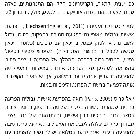
כפי שניתן לראות, הקריטריונים הללו הם התנהגותיים, כאלה
שניתן לצפות בהם בצורה אובייקטיבית (למעט, אולי, קריטריון 3).
לפי ליכסנרינג ועמיתיו (Liechsenring et al, 2011), הפרעת
אישיות גבולית מאופיינת בפגיעה חמורה בתפקוד, בסיכון גדול
לאובדנות או לנזק עצמי, בדיכאון עם סיבוכים (כלומר דיכאון
שקשה לטפל בו בגישות המקובלות), בשימוש מסיבי בטיפול
נפשי, ובמחיר גבוה לחברה. המהלך של הפרעה זו יציב פחות
בהשוואה למהלכן של הפרעות אחרות באישיות. האטיולוגיה
להפרעה זו עדיין אינה ידועה במלואה, אך יש ראיות הקושרות
אותה לפגיעה ברשתות הפרונטו לימביות במוח.
יואל פריס (Paris, 2005) רואה בהפרעת אישיות גבולית הפרעה
כרונית, שמהותה קשורה בליקוי בשליטה בדחפים, בחוסר יציבות
במצב הרוח וביחסים הבין-אישיים, ובהתנהגות של נזק עצמי,
שבדרך כלל גם עלולה לשבש את הטיפול בה. אף על פי שהסיבה
להפרעה זו עדיין אינה ידועה במלואה, יש לה נטייה להשתפר עם