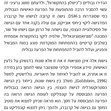
הגדירו גבוליים כ"כישלון בהתקשרות", ולדעתם מושג גרעיני זה
עשוי להסביר הרבה מהתופעות של הפרעת האישיות הגבולית,
כפי שמוגדרות ב-DSM. גישה זו קרובה לגישתו של קרנברג
המדגישה ליקוי ביחסי אובייקט, וגם עולה בקנה אחד עם הגישה
של פסיכולוגיית העצמי, עם גישתה של הרמן ועם גישתו של שור,
המכונה "סוציואמוציונאלית", שלפיה ליקוי בהתקשרות אמפתית
בשלבים קריטיים בהתפתחות המוקדמת פוגע במוח המבשיל
והפגיע, ועלול להוביל להתפתחות של הפרעה גבולית.
גישות אלה אינן מוציאות זו את זו אלא שונות בדגשיהן על גלעין
האישיות; מידע אמפירי וקליני שמצטבר עשוי לתמוך בהן במידה
זו או אחרת, או להוביל לאיחוד של תיאוריות. גולדשטיין, למשל
(Goldstein, 1996), משלב בין גישות שונות, בייחוד בין הגישה
הסטרוקטורלית לגישת העצמי, בין הגישה הרואה בגבוליות
הפרעה המבוססת על קונפליקט לעומת הגישה הרואה בה
הפרעה המבוססת על חסך. הוא מראה שניתן למצוא את מוטיב
החסך גם בגישה של קרנברג, ולהפך: ניתן למצוא קונפליקט גם