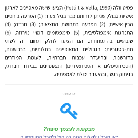
פטיט וולה (Pettiit & Vella, 1990) הציעו שישה מאפיינים לארגון
אישיות גבולי, שניתן לזהותם כבר בגיל צעיר: (1) הפרעה ביחסים
הבין-אישיים; (2) הפרעה בתחושת המציאות; (3) חרדה; (4)
התנהגות אימפולסיבית; (5) סימפטומים דמויי נוירוזה; (6)
שיבושים בהתפתחות. הם הציעו לחלק תחום זה לשתי
תת-קטגוריות: הגבוליים המאופיינים בתלותיות, ברכושנות,
בדורשנות ובהיעדר עכבות חברתיות; לעומת המוזרים
(הסכיזוטיפלים או הסכיזואידיים) המאופיינים בבידוד חברתי,
בניתוק רגשי, ובהיעדר יכולת לאמפתיה.
- פרסומת -
מבקש.ת לעצמך טיפול?
כאן תוכל.י לשלוח פניה לטיפול ולקבל התייחסויות