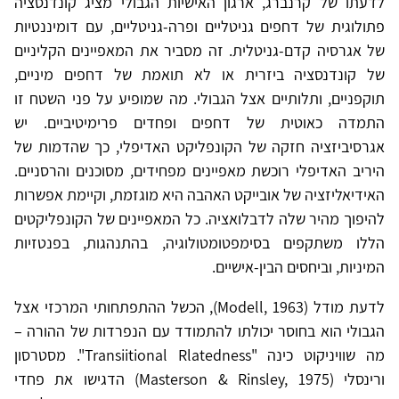
לדעתו של קרנברג, ארגון האישיות הגבולי מציג קונדנסציה
פתולוגית של דחפים גניטליים ופרה-גניטליים, עם דומיננטיות
של אגרסיה קדם-גניטלית. זה מסביר את המאפיינים הקליניים
של קונדנסציה ביזרית או לא תואמת של דחפים מיניים,
תוקפניים, ותלותיים אצל הגבולי. מה שמופיע על פני השטח זו
התמדה כאוטית של דחפים ופחדים פרימיטיביים. יש
אגרסיביזציה חזקה של הקונפליקט האדיפלי, כך שהדמות של
היריב האדיפלי רוכשת מאפיינים מפחידים, מסוכנים והרסניים.
האידיאליזציה של אובייקט האהבה היא מוגזמת, וקיימת אפשרות
להיפוך מהיר שלה לדבלואציה. כל המאפיינים של הקונפליקטים
הללו משתקפים בסימפטומטולוגיה, בהתנהגות, בפנטזיות
המיניות, וביחסים הבין-אישיים.
לדעת מודל (Modell, 1963), הכשל ההתפתחותי המרכזי אצל
הגבולי הוא בחוסר יכולתו להתמודד עם הנפרדות של ההורה –
מה שוויניקוט כינה "Transiitional Rlatedness". מסטרסון
ורינסלי (Masterson & Rinsley, 1975) הדגישו את פחדי