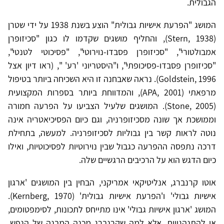
הגבולית.
המושג "הפרעת אישיות גבולית" הוצע בשנת 1938 על ידי שטרן
(Stern, 1938), והחליף מושגים שקדמו לו כגון "סכיזופרן
אמבולטורי", "סכיזופרן פסבדו-נוירוטי", "פסיכוטי לטנטי",
"סכיזופרן פסבדו-פסיכופתי", ו"היסטריוני 'רע' ", (ראו דיון אצל
Goldstein, 1996). נראה שאבחנה זו היא השכיחה ביותר בטיפול
מרפאתי (APA, 2001), והמדווחת ביותר בספרות המקצועית
(Stone, 2005). המושגים שלעיל הצביעו על הפרעה חמורה
וממושכת אך שונה מסכיזופרניה, וגם כיום הפסיכיאטריה אינה
נוטה לראות קשר בין גבוליות לסכיזופרניה. למעשה, בתחילת
דרכה נתפסה ההפרעה כגבול שבין נוירוטיות לפסיכוטיות, ואילו
כיום הדגש הוא על הרכיבים הרגשיים שלה.
אוטו קרנברג, אנליטיקאי אמריקני, הבחין בין המושגים 'ארגון
אישיות גבולי' ו'הפרעת אישיות גבולית' (Kernberg, 1970).
המושג 'ארגון אישיות גבולי' אינו מתייחס לתכונות, לסימפטומים,
או להתנהגויות, אלא למה שקרנברג מכנה המבנה של הנפש,