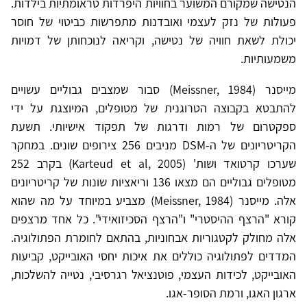
הנטישה שמקורם המשוער בחוויות היפרדות טראומתיות בילדות.
פעולות של נזק לעצמי ואובדנות מתפרשות כביטוי של חוסר
יכולת לשאת חוויה של נטישה, וקריאה לנוכחותן של דמויות
משמעותיות.
מייסנר (Meissner, 1984) סבור שמצבים גבוליים עשויים
להתבטא בקבוצה הטרוגנית של מטופלים, המיוצגת על ידי
ספקטרום של רמות ודרגות של תפקוד אישיותי. תשעת
הקריטריונים של ה-DSM מניבים 256 צירופים שונים. במחקר
שערכו קרטואד ושות' (Karteud et al, 2005) בקרב 252
מטופלים גבוליים הם מצאו 136 וריאציות שונות של קריטריונים
אלה. מייסנר (Meissner, 1984) מצביע במיוחד על מה שהוא
קורא "הרצף ההיסטרי" ו"הרצף הסכיזואידי". כל אחד מרצפים
אלה מחולק לקטגוריות אבחוניות, בהתאם לחומרת הפתולוגיה.
המדדים לפתולוגיה כוללים את איכות יחסי האובייקט, קביעות
האובייקט, לכידות העצמי, פוטנציאל רגרסיבי, נטייה להשלכות,
ארגון האגו, ורמת הסופר-אגו.