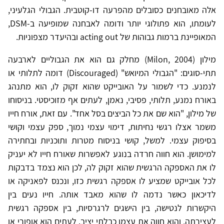
אלה מאובחנים כסובלים מהפרעה דו-קוטבית. הגבולי הגלעיני,
לעומתו, הוא פתולוגי יותר ודומה לאבחנה שמופיעה ב-DSM,
המאופיינת ברמות גבוהות של acting out ובהיעדר מצפוניות.
מילון (Milon, 2004) מחלק גם הוא את הגבוליים לארבעה
תתי-סוגים: "הגבולי המיואש" (Discouraged) דומה לתלותי או
לנמנע. כדי לשמור על האובייקט שהוא זקוק לו, הוא מתנהג
באורח נמנע, תלותי, פסיבי, נאמן, לעתים אף מזוכיסטי. בניסוחו
של מילון, "הוא שם את כל הביצים בסל אחד". עם זאת, אורח חייו
משמר אצלו רגשי נחיתות, דימוי עצמי נמוך, ספק עצמי וקושי
בסיפוק עצמי. למשל, קושי בניסוח מטרות ותוכניות ובחתירה
למימושן. הוא חווה חרדה בנוגע לאפשרות שאורח חייו לא יעניק
לו את האספקה הרגשית שהוא זקוק לה, לכן הוא נצמד בדבקות
לכל אובייקט שמציע לו אספקה רגשית כזו, ונכנס לפאניקה או
לדיכאון כאשר נדמה לו שהוא מאבד אותה. חייו נעים בין
היקשרות לנטישה, בין הישגים לרגרסיות, בין אספקה רגשית
לעצירתה, והוא חווה את עצמו כבלתי יציב. לעתים הוא אופורי או