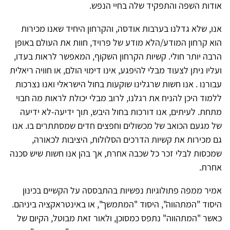
אודות השפה והתפקיד שלה בחיי הנפש.
אנו, שלא גדלנו בערבות אודסה, והקרחון היחיד שאנו מכירות
הוא קרחון המודע/הלא מודע של פרויד, חוות את העולם באופן
הרבה יותר חולי. קשיות הקרחון השקוף, המאפשר לראות בעדו,
ועליו ניתן לצעוד מבלי להיפגע, אינו דימוי הולם, או חוויה ריאלית
עבורנו . אנו חשות שרגלינו שוקעות בחול הישראלי ואנו נצרכות
ללמוד היכן להניח את רגלנו, לרוב מבלי יכולת לראות מה חבוי
מתחת. לעיתים, אנו דורכות בחול היבש, תוך ידיעה-לא ידיעה
של מגעם הכואב של מכשולים וחפצים חדים שמסתתרים בו. אנו
גם מכירות את קשיות הדרכים הסלולות, היציבות לכאורה,
שמכסות לבלי זכר כל שכבה אחרת, אך בהן אנו חשות שיש סכנה
אחרת.
אמיר ממפה פתולוגיות נפשיות בהתבססה על הקשיים בכינון
היסוד "המתהווה", היסוד "המתמשך", או באינטראקציה ביניהם.
כאשר "המתהווה" נתפס כמסוכן, ולאור זאת מבוטל, הקיום של