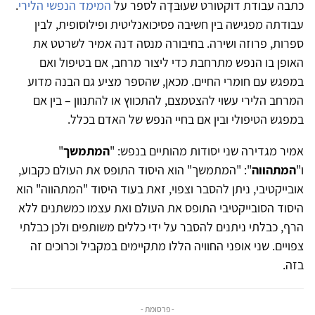
כתבה עבודת דוקטורט שעוּבּדָה לספר על
המימד הנפשי הלירי
.
עבודתה מפגישה בין חשיבה פסיכואנליטית ופילוסופית, לבין
ספרות, פרוזה ושירה. בחיבורה מנסה דנה אמיר לשרטט את
האופן בו הנפש מתרחבת כדי ליצור מרחב, אם בטיפול ואם
במפגש עם חומרי החיים. מכאן, שהספר מציע גם הבנה מדוע
המרחב הלירי עשוי להצטמצם, להתכווץ או להתנוון – בין אם
במפגש הטיפולי ובין אם בחיי הנפש של האדם בכלל.
אמיר מגדירה שני יסודות מהותיים בנפש: "
המתמשך
"
ו"
המתהווה
": "המתמשך" הוא היסוד התופס את העולם כקבוע,
אובייקטיבי, ניתן להסבר וצפוי, זאת בעוד היסוד "המתהווה" הוא
היסוד הסובייקטיבי התופס את העולם ואת עצמו כמשתנים ללא
הרף, כבלתי ניתנים להסבר על ידי כללים משותפים ולכן כבלתי
צפויים. שני אופני החוויה הללו מתקיימים במקביל וכרוכים זה
בזה.
- פרסומת -