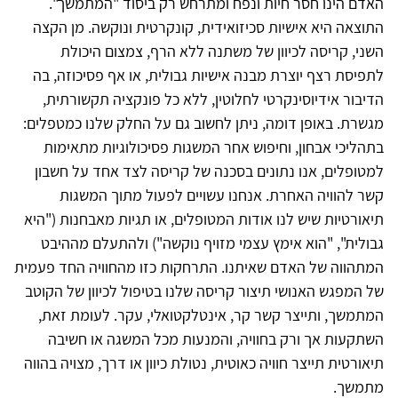
האדם הינו חסר חיות ונפח ומתרחש רק ביסוד "המתמשך".
התוצאה היא אישיות סכיזואידית, קונקרטית ונוקשה. מן הקצה
השני, קריסה לכיוון של משתנה ללא הרף, צמצום היכולת
לתפיסת רצף יוצרת מבנה אישיות גבולית, או אף פסיכוזה, בה
הדיבור אידיוסינקרטי לחלוטין, ללא כל פונקציה תקשורתית,
מגשרת. באופן דומה, ניתן לחשוב גם על החלק שלנו כמטפלים:
בתהליכי אבחון, וחיפוש אחר המשגות פסיכולוגיות מתאימות
למטופלים, אנו נתונים בסכנה של קריסה לצד אחד על חשבון
קשר להוויה האחרת. אנחנו עשויים לפעול מתוך המשגות
תיאורטיות שיש לנו אודות המטופלים, או תגיות מאבחנות ("היא
גבולית", "הוא אימץ עצמי מזויף נוקשה") ולהתעלם מההיבט
המתהווה של האדם שאיתנו. התרחקות כזו מהחוויה החד פעמית
של המפגש האנושי תיצור קריסה שלנו בטיפול לכיוון של הקוטב
המתמשך, ותייצר קשר קר, אינטלקטואלי, עקר. לעומת זאת,
השתקעות אך ורק בחוויה, והמנעות מכל המשגה או חשיבה
תיאורטית תייצר חוויה כאוטית, נטולת כיוון או דרך, מצויה בהווה
מתמשך.