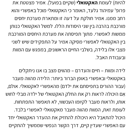
להיות) לעומת
האקטואלי
(שקיים בפועל). אמיר מצטטת את
פרופ' עמיהוד גלעד, האומר כי האקטואלי מוכל באפשרי והוא
רחב ממנו. אמיר חולקת על דעה זו ומתארת מערכת יחסים
מורכבת בהרבה בין שני היסודות הללו. למשל האקטואלי כנותן
ממשות לאפשרי. מתוך תפיסתה את מערכת היחסים המורכבת
בין האקטואלי לאפשרי מסיקה אמיר על התפקידים שיש לשני
מצבי אלו בלידה, בשלבי החיים הראשונים, במפגש עם המוות
ובעבודת האבל.
לידה ומוות – חיים והעדרם – מהווים מצב בו אנו ניתקלים
באקטואלי ובאפשרי באופן הברור ביותר: הלידה מהווה מעבר
(עבור ההורים בתפיסתם את ילדם) מהאפשרי לאקטואלי. אולם,
אֵם היכולה לראות רק את החלק האקטואלי של ילדהּ מבלי לחוש
אותו, ולראות מעבר לקיומו העכשווי, לא תאפשר התפתחות.
לעומת זאת, המוות מהווה מעבר מאקטואלי לאפשרי בלבד.
היכול להתאבל היא היכולת להחזיק את ההעדר האקטואלי יחד
עם האפשרי שעדין קיים, דרך הקשר הנפשי שממשיך להתקיים