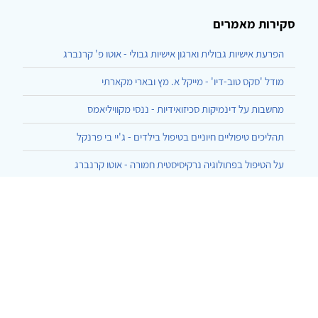
סקירות מאמרים
הפרעת אישיות גבולית וארגון אישיות גבולי - אוטו פ' קרנברג
מודל 'סקס טוב-דיו' - מייקל א. מץ ובארי מקארתי
מחשבות על דינמיקות סכיזואידיות - ננסי מקוויליאמס
תהליכים טיפוליים חיוניים בטיפול בילדים - ג'יי בי פרנקל
על הטיפול בפתולוגיה נרקיסיסטית חמורה - אוטו קרנברג
הרצף בן ארבעת האשכולות ליחסי גוף-נפש - עזרא, המרמן, שחר
התגלמות של העברה והעברה-נגדית בסוף השעה - גלן גבארד
כיצד אני מדבר עם מטופליי - תומאס אוגדן