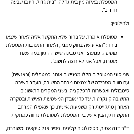
המטפלת באיזה מין בית גדלה: "בית גדול, היו בו שבעה
חדרים".
ולחילופין:
מטופלת אומרת על בחור שלא התקשר אליה לאחר שיצאו
ביחד: "הוא עושה צחוק ממני", ולאחר התערבות המטפלת
מוסיפה, פגועה: "אני מבינה שיש ההיגיון במה שאת
אומרת, אבל אני לא רוצה לחשוב".
שני סוגי המטופלים הללו מפגישים אותנו כמטפלים (וכאנשים)
עם חוויה מטרידה של צמצום מרחב החשיבה, העדר חשיבה
סימבולית ואפשרות לרפלקציה. בשני המקרים הראשונים
התשובה קונקרטית עד כדי אובדן המשמעות האישית ובמקרה
האחרון מתקיימת רק משמעות אישית, כך שאפילו המרחב
התקשורתי, הבין אישי, בין המטפלת למטופלת נחווה כמתקיף.
ד"ר דנה אמיר, פסיכולוגית קלינית, פסיכואנליטיקאית ומשוררת,