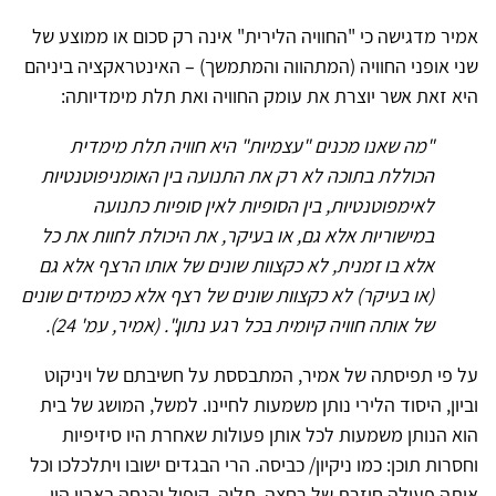
אמיר מדגישה כי "החוויה הלירית" אינה רק סכום או ממוצע של
שני אופני החוויה (המתהווה והמתמשך) – האינטראקציה ביניהם
היא זאת אשר יוצרת את עומק החוויה ואת תלת מימדיותה:
"מה שאנו מכנים "עצמיות" היא חוויה תלת מימדית
הכוללת בתוכה לא רק את התנועה בין האומניפוטנטיות
לאימפוטנטיות, בין הסופיות לאין סופיות כתנועה
במישוריות אלא גם, או בעיקר, את היכולת לחוות את כל
אלא בו זמנית, לא כקצוות שונים של אותו הרצף אלא גם
(או בעיקר) לא כקצוות שונים של רצף אלא כמימדים שונים
של אותה חוויה קיומית בכל רגע נתון.". (אמיר, עמ' 24).
על פי תפיסתה של אמיר, המתבססת על חשיבתם של ויניקוט
וביון, היסוד הלירי נותן משמעות לחיינו. למשל, המושג של בית
הוא הנותן משמעות לכל אותן פעולות שאחרת היו סיזיפיות
וחסרות תוכן: כמו ניקיון/ כביסה. הרי הבגדים ישובו ויתלכלכו וכל
אותה פעולה חוזרת של רחצה, תליה, קיפול והנחה בארון היו