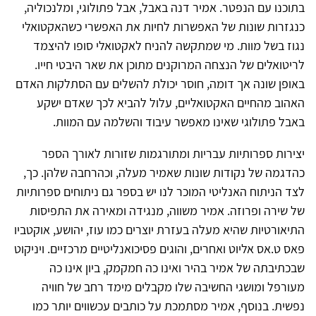
בתוכנו עם הנפטר. אמיר דנה באבל, אבל פתולוגי, ומלנכוליה,
כנגזרות שונות של האפשרות לחיות את האפשרי כשהאקטואלי
נגוז בשל מוות. מי שמתקשה להניח לאקטואלי סופו להיצמד
לריטואלים של הנצחה המרוקנים מתוכן את שאר היבטי חייו.
באופן שונה אך דומה, חוסר יכולת להשלים עם הסתלקות האדם
האהוב מהחיים האקטואליים, עלול להביא לכך שאדם ישקע
באבל פתולוגי שאינו מאפשר עיבוד והשלמה עם המוות.
יצירות ספרותיות עבריות ומתורגמות שזורות לאורך הספר
כהדגמה של נקודות שונות שאמיר מעלה, וכהרחבה שלהן. כך,
לצד הניתוח האנליטי המוכר לנו יש בספר גם ניתוחים ספרותיות
של שירה ופרוזה. אמיר משווה, מנגידה ומאירה את התפיסות
התיאורטיות שהיא מעלה בעזרת יוצרים כמו עוז, יהושע, אוקטביו
פאס ט.אס אליוט ואחרים, והוגים פסיכואנליטיים מרכזיים. ויניקוט
שבכתיבתה של אמיר בהיר ואינו כה חמקמק, ביון אינו כה
מעורפל ומושגי החשיבה שלו מקבלים מימד רחב של חוויה
נפשית. בנוסף, אמיר מסתמכת על כותבים עכשווים יותר כמו