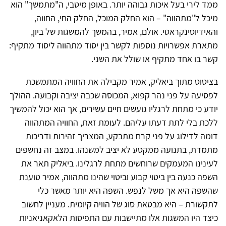
ממד לירי בעל איכות גבוהה יותר. באופן מיטבי, ה"מתמשך" הוא
מיכל ל"מתהווה" – הוא החלק המוכל, החלק החי, החווה,
והאידיוסינקראטי. אולם, אמיר, בהמשך להמשגות של ביון,
מתארת אפשרויות נוספות לקשר בין יסוד מתהווה ליסוד מתקיף:
קשר בו אחד מתקיף או שולל את השני.
בציטוט מתוך ביאליק, אמיר מקבילה את החוויה המתמשכת
לפסיעה על פני נהר קפוא, המכוסה שכבה יציבה וקבועה. ההולך
יודע כי מתחת לרגליו גועשים חיים עשירים, אך הוא יכול להמשיך
ללכת בלי לתת דעתו עליהם. לעומת זאת, החוויה המתהווה
דומה לדילוג על פני קרח מתבקע, המצריך זהירות ודריכות
מתמדת, בתנועה ממקטע לא יציב למשנהו. במצב זה נחשפים
לעינינו המעמקים שרוחשים מתחת לרגלינו. ביאליק תאר את
השפה כנעה בין ביטוי קבוע וביטוי שהינו מתהווה, אמיר טוענת
שהשפה היא אך משל לנפש. השפה היא יותר מאשר כלי
לתקשורת – היא מבטאת סוג של הוויה קיומית. מעניין לחשוב
כיצד היו המשגות אלו מתיישבות עם התפיסות הלאקאניאניות