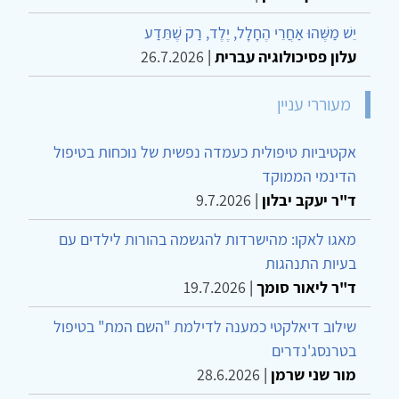
יֵשׁ מַשֶּׁהוּ אַחֲרֵי הֶחָלָל, יֶלֶד, רַק שֶׁתֵּדַע
עלון פסיכולוגיה עברית
|
26.7.2026
מעוררי עניין
אקטיביות טיפולית כעמדה נפשית של נוכחות בטיפול
הדינמי הממוקד
ד"ר יעקב יבלון
|
9.7.2026
מאגו לאקו: מהישרדות להגשמה בהורות לילדים עם
בעיות התנהגות
ד"ר ליאור סומך
|
19.7.2026
שילוב דיאלקטי כמענה לדילמת "השם המת" בטיפול
בטרנסג'נדרים
מור שני שרמן
|
28.6.2026