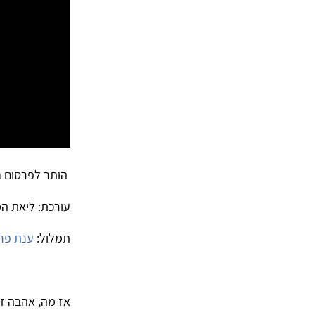
הותר לפרסום ב
עורכת: ליאת המנ
תמלול:
ענת פר
אז מה, אהבה זה