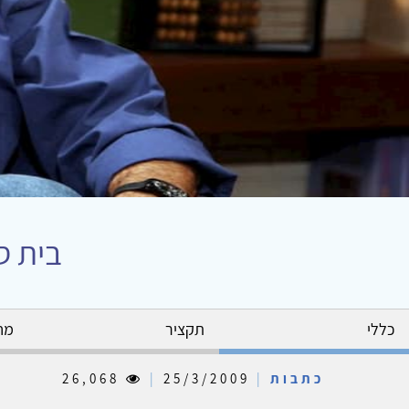
בית ספ
כללי
תקציר
מח
כתבות
|
25/3/2009
|
26,068