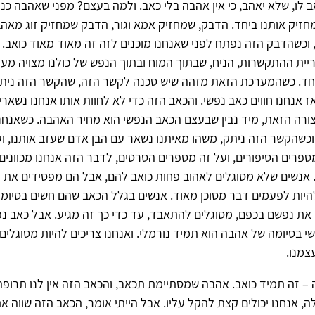
 לו, שלא יאהב, כי אין אהבה בלי כאב. ולמה בעצם? מפני שאהבה כנ
זיק אותנו ביחד. הדבק, שמחזיק אמא וגור, הדבק שמחזיק זוג מאה
וכשהדבק הזה נפתח לפני שאנחנו מוכנים לזה זה מאוד מאוד כואב. הפ
וריית ההתקשרות, הניח, שבתוך המוח ובתוך הנפש של כולנו מצויה מ
יחד. כשהמערכת הזאת מזהה שיש סכנה לקשר הזה, שהקשר הזה ניתק
 אנחנו חווים כאב נפשי. והכאב הזה כדי לא לחוות אותו אנחנו נשארי
ורה הזאת, מיד נבין שבעצם הכאב הנפשי הוא מחיר האהבה. כשאנחנו
וכשהקשר הזה ניתק, משהו מאיתנו נשאר עם הבן אדם שעזב אותנו, ו
מספרים הסיפורים, ועל זה מספרים הסרטים, לדבר הזה אנחנו מכוונים
. אנשים שלא מסוגלים לאהוב פחות כואב להם, אבל הם מפסידים את 
להיות לפעמים דבר מסוכן מאוד. אנשים בגלל הכאב שהם חשים בסיומ
את נפשם בכפם, מסוגלים להתאבד, עד כדי כך זה מגיע. אבל כאב נפ
שי בסיומה של אהבה הוא תמיד נורמלי. ואנחנו צריכים להיות מסוגלי
צמנו.
– זה תמיד כואב. אהבה שמסתיימת תכאב, והכאב הזה אין לנו תרופה 
ה, אנחנו יכולים קצת להקל עליו. אבל הייתי אומר, הכאב הזה שווה 