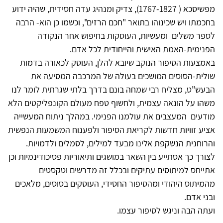
מפשיסכא ( 1767-1827), צדיק ומנהיג עדה חסידית, שהיה ידוע
בחכמתו ויש שכינוהו בתואר "חכם הרזים", וכשמו כן הוא- הרבה
לספר משלים ומעשיות, העוסקות בחיפוש אחר הנקודה
הפנימית-האמת האישית והייחודית לכל אדם.
באמצעות הסיפור הנוקב שיובא להלן, העוסק לכאורה בדמות
שולית-הסוסים המושכים בעולה של המרכבה המסיעה את
הבעש"ט, מצליח רבי שמחה בונם בדרך בלתי שגרתית לומר לנו
משהו על הונאה עצמית, ולחשוף טפח מעולם הקונפליקטים הלא
מודעים המעצבים את עולמנו הפנימי. במהלך ניתוח המעשייה
אציע זוויות חדשות לקריאת הסיפור ולפענוח המשמעות הנפשית
והרוחנית הנשקפת אלינו מבעד למילים, לסמלים ולדמויות.
לצורך כך אסתייע בין השאר במושגים ותיאוריות פסיכודינמיות וכן
אתייחס למיתוסים עתיקים ובכלל זה מדרשים וטקסטים
מהמיתוס היהודי ומהסיפור החסידי, העוסקים בסוסים, מלאכים
ובני אדם.
ועתה הבה וניגש לסיפור עצמו.